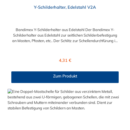
Y-Schilderhalter, Edelstahl V2A
Bandimex Y-Schilderhalter aus Edelstahl Der Bandimex Y-
Schilderhalter aus Edelstahl zur seitlichen Schilderbefestigung
an Masten, Pfosten, etc.. Der Schlitz zur Schellendurchfürung ist
für maximal für eine Bandbreite 19 mm geeignet. Untenstehend
finden Sie passende Schlauchschellen im Zubehör. Y-
Schilderhalter H096: Befestigungslöcher: 8,5 mm
Regulärer Preis:
4,31 €
(M8)Lochmittenabstand: 21 mmLangloch zur
Schellendurchführung: 23 x 8 mmLänge der
Schildbefestigung: 60 mmGesamtlänge: 80 mm Y-
Zum Produkt
Schilderhalter H097: Befestigungslöcher: 8,5 mm
(M8)Lochmittenabstand: 38 mmLangloch zur
Schellendurchführung: 23 x 8 mmLänge der
Schildbefestigung: 100 mmGesamtlänge: 125 mm