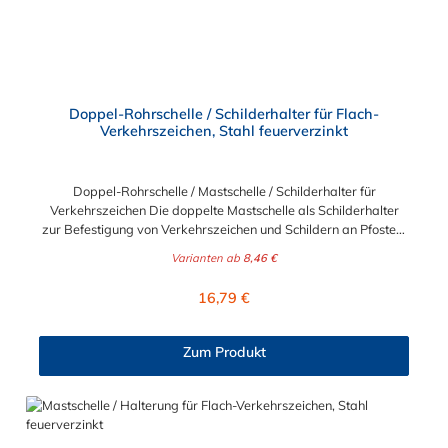
Doppel-Rohrschelle / Schilderhalter für Flach-
Verkehrszeichen, Stahl feuerverzinkt
Doppel-Rohrschelle / Mastschelle / Schilderhalter für
Verkehrszeichen Die doppelte Mastschelle als Schilderhalter
zur Befestigung von Verkehrszeichen und Schildern an Pfosten,
Laternen und Säulen. Sie erhalten den Schilderhalter für die
Varianten ab
8,46 €
Durchmesser 60 und 76 mm. Langloch-Abmessung der
Mastschelle Schilderhalter: 7x30 mm für M6 Material-
Regulärer Preis:
16,79 €
Abmessung: 30x4 mm Die Doppel-Rohrschellen werden inkl. 2
Sechskantschrauben M8x25 A2-70, 2 Sechskantmuttern M8
A2-70, und 2 Unterlegscheiben Form A für M8 A2-70,
Zum Produkt
ausgeliefert. Die Befestigungsschrauben für die Schilder sind
nicht im Lieferumfang enthalten.