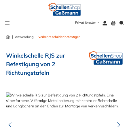
alt springen
Privat (brutto)
|
|
Anwendung
Verkehrsschilder befestigen
Winkelschelle RJS zur
Befestigung von 2
Richtungstafeln
Bildergalerie überspringen