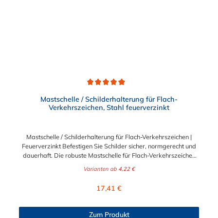
Durchschnittliche Bewertung von 5 von 5 Sternen
Mastschelle / Schilderhalterung für Flach-
Verkehrszeichen, Stahl feuerverzinkt
Mastschelle / Schilderhalterung für Flach-Verkehrszeichen |
Feuerverzinkt Befestigen Sie Schilder sicher, normgerecht und
dauerhaft. Die robuste Mastschelle für Flach-Verkehrszeichen
ist die optimale Lösung, um Beschilderungen aller Art an runden
Varianten ab
4,22 €
Pfosten, Masten, Säulen oder Straßenlaternen zu montieren. Ob
für die professionelle Verkehrsführung im kommunalen und
Regulärer Preis:
17,41 €
B2B-Bereich oder für private Hinweisschilder (B2C) – diese
Halterung bietet maximale Stabilität bei jeder Witterung.
Massive Ausführung für extreme Langlebigkeit Gefertigt aus
Zum Produkt