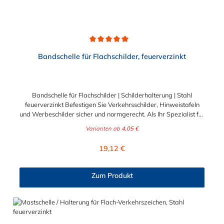
Durchschnittliche Bewertung von 5 von 5 Sternen
Bandschelle für Flachschilder, feuerverzinkt
Bandschelle für Flachschilder | Schilderhalterung | Stahl
feuerverzinkt Befestigen Sie Verkehrsschilder, Hinweistafeln
und Werbeschilder sicher und normgerecht. Als Ihr Spezialist für
Befestigung und Verbindung auf www.schellen-shop.de bieten
Varianten ab
4,05 €
wir Ihnen mit dieser robusten Bandschelle die optimale
Schilderhalterung für Flachschilder. Ob an runden Masten,
Regulärer Preis:
19,12 €
eckigen Pfosten, Pfeilern oder Straßenlaternen – dieser
universelle Halter ist die perfekte Wahl für Kommunen, den
professionellen B2B-Schilderbau sowie für private B2C-
Zum Produkt
Grundstücksmarkierungen. Universelle Befestigung für jeden
Mastdurchmesser Die enorme Flexibilität dieser
Schilderhalterung ergibt sich aus ihrem cleveren Design: Die
integrierten Schlitzöffnungen sind für die Durchführung von
Befestigungsbändern mit einer Bandbreite von maximal 19 mm