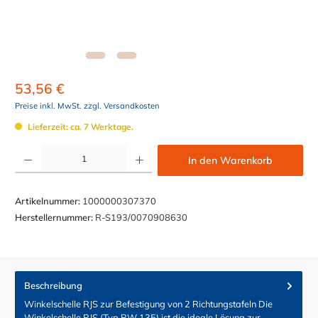
53,56 €
Preise inkl. MwSt. zzgl. Versandkosten
Lieferzeit: ca. 7 Werktage.
Produkt Anzahl: Gib den gewünschten Wert ein oder benutze die Schaltflächen um die Anzahl z
In den Warenkorb
Artikelnummer:
1000000307370
Herstellernummer:
R-S193/0070908630
Beschreibung
Winkelschelle RJS zur Befestigung von 2 Richtungstafeln Die
Winkelschelle RJS (Typ RW 135) ist die ideale Lösung zur