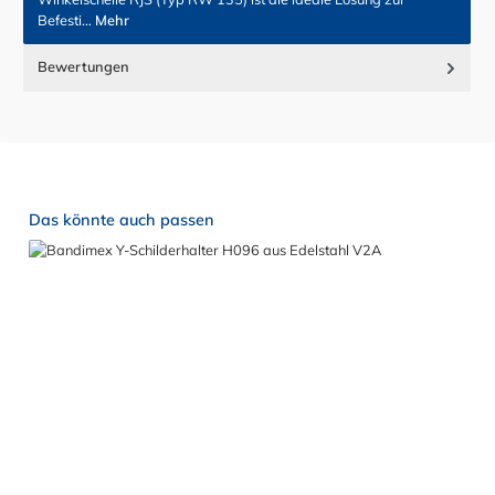
Befesti…
Mehr
Bewertungen
Produktgalerie überspringen
Das könnte auch passen