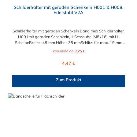
Schilderhalter mit geraden Schenkeln H001 & H008,
Edelstahl V2A
Schilderhalter mit geraden Schenkeln Bandimex Schilderhalter
H001mit geraden Schenkeln, 1 Schraube (M8x16) mit U-
ScheibeBreite : 49 mm Höhe : 38 mmSchlitz: für max. 19 mm
Bandbreite Bandimex Schilderhalter H008mit geraden
Varianten ab
3,25 €
Schenkeln, 2 Schrauben (M8x16) mit U-ScheibeBreite : 57
mm Höhe : 32 mmSchlitz: für max. 19 mm
Regulärer Preis:
4,47 €
BandbreiteLochabstand (Mitte-Mitte) : 38 mm
Zum Produkt