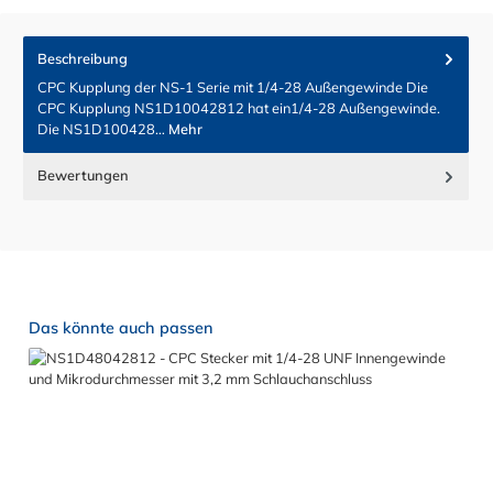
Beschreibung
CPC Kupplung der NS-1 Serie mit 1/4-28 Außengewinde Die
CPC Kupplung NS1D10042812 hat ein1/4-28 Außengewinde.
Die NS1D100428…
Mehr
Bewertungen
Produktgalerie überspringen
Das könnte auch passen