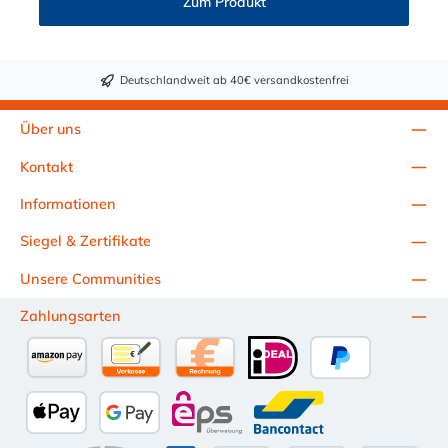
Zum Produkt
Deutschlandweit ab 40€ versandkostenfrei
Über uns
Kontakt
Informationen
Siegel & Zertifikate
Unsere Communities
Zahlungsarten
Amazon Pay
Vorkasse per Überweisung
Kauf auf Rechnung (10 Tage Netto)
iDEAL
PayPal
Apple Pay
Google Pay
eps
Bancontact