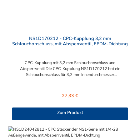
NS1D170212 - CPC-Kupplung 3,2 mm
Schlauchanschluss, mit Absperrventil, EPDM-Dichtung
CPC-Kupplung mit 3,2 mm Schlauchanschluss und
Absperrventil Die CPC-Kupplung NS1D170212 hat ein
Schlauchanschluss für 3,2 mm Innendurchmesser
sowie ein Absperrventil. Das Material der CPC-Kupplung ist
Polypropylen (PP) und der Dichtring ist aus EPDM. Das
Verbindungsstück zum CPC Stecker hat ein Innenmaß von ≈ 8
Regulärer Preis:
27,33 €
mm. Sie können diese CPC-Kupplung mit allen Steckern der
CPC NS1-Serie kombinieren.
Zum Produkt