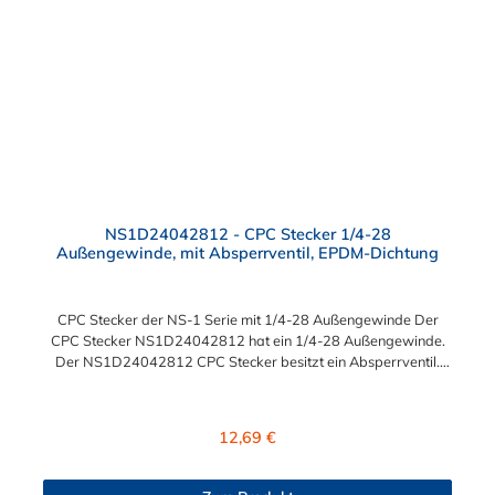
NS1D24042812 - CPC Stecker 1/4-28
Außengewinde, mit Absperrventil, EPDM-Dichtung
CPC Stecker der NS-1 Serie mit 1/4-28 Außengewinde Der
CPC Stecker NS1D24042812 hat ein 1/4-28 Außengewinde.
Der NS1D24042812 CPC Stecker besitzt ein Absperrventil.
Das Material des Steckers ist Polypropylen (PP) und der
Dichtring ist aus EPDM. Das Verbindungsstück zur Kupplung,
hat ein Außenmaß von ≈ 6 mm. Sie können diesen Stecker mit
Regulärer Preis:
12,69 €
allen Kupplungen der CPC NS1-Serie kombinieren.