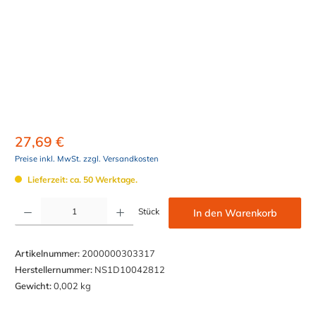
27,69 €
Preise inkl. MwSt. zzgl. Versandkosten
Lieferzeit: ca. 50 Werktage.
Produkt Anzahl: Gib den gewünschten Wert ein oder benutze die Schaltflächen um die Anzahl z
Stück
In den Warenkorb
Artikelnummer:
2000000303317
Herstellernummer:
NS1D10042812
Gewicht:
0,002 kg