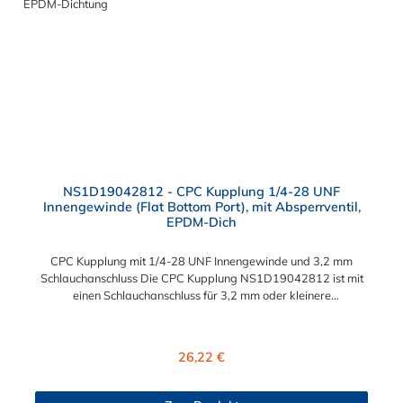
NS1D19042812 - CPC Kupplung 1/4-28 UNF
Innengewinde (Flat Bottom Port), mit Absperrventil,
EPDM-Dich
CPC Kupplung mit 1/4-28 UNF Innengewinde und 3,2 mm
Schlauchanschluss Die CPC Kupplung NS1D19042812 ist mit
einen Schlauchanschluss für 3,2 mm oder kleinere
Innendurchmesser (Mikrodurchmesser) versehen. Die
NS1D19042812 CPC Kupplung besitzt ein Absperrventil. Das
Material der CPC Kupplung ist Polypropylen (PP) und der
Regulärer Preis:
26,22 €
Dichtring ist aus EPDM gefertigt. Das Verbindungsstück zum
CPC Stecker, hat ein Innenmaß von ≈ 8 mm. Sie können diese
Kupplung mit allen Steckern der CPC NS1- Serie kombinieren.