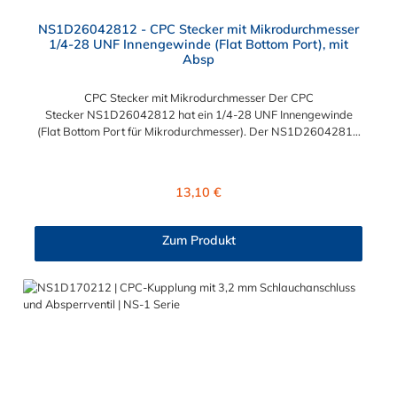
NS1D26042812 - CPC Stecker mit Mikrodurchmesser
1/4-28 UNF Innengewinde (Flat Bottom Port), mit
Absp
CPC Stecker mit Mikrodurchmesser Der CPC
Stecker NS1D26042812 hat ein 1/4-28 UNF Innengewinde
(Flat Bottom Port für Mikrodurchmesser). Der NS1D26042812
CPC Stecker besitzt ein Absperrventil. Das Material des
Steckers ist Polypropylen (PP) und der Dichtring ist aus EPDM.
Das Verbindungsstück zur Kupplung hat ein Außenmaß von ≈ 6
Regulärer Preis:
13,10 €
mm. Sie können diesen CPC Stecker mit Mikrodurchmesser mit
allen Kupplungen der CPC NS1-Serie kombinieren.
Zum Produkt