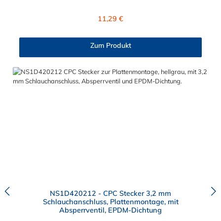
Material des Steckers ist Polypropylen (PP) und der Dichtring ist
aus EPDM. Das Verbindungsstück zur Kupplung hat ein
Regulärer Preis:
11,29 €
Außenmaß von ≈ 6 mm. Sie können diesen Stecker mit allen
Kupplungen der CPC NS1-Serie kombinieren.
Zum Produkt
NS1D420212 - CPC Stecker 3,2 mm
Schlauchanschluss, Plattenmontage, mit
Absperrventil, EPDM-Dichtung