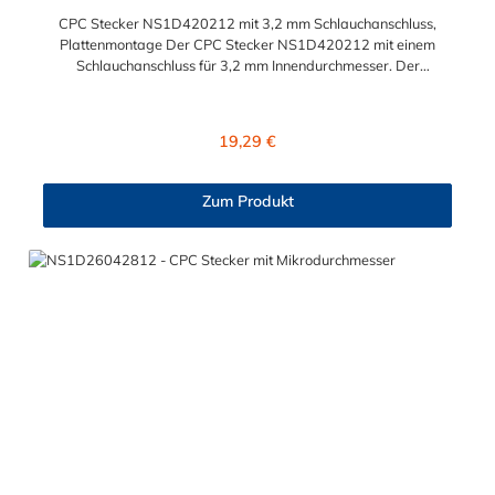
CPC Stecker NS1D420212 mit 3,2 mm Schlauchanschluss,
Plattenmontage Der CPC Stecker NS1D420212 mit einem
Schlauchanschluss für 3,2 mm Innendurchmesser. Der
NS1D420212 CPC Stecker besitzt ein Absperrventil. Das
Material des Steckers ist Polypropylen (PP) und der Dichtring ist
aus EPDM. Das Verbindungsstück zur Kupplung hat ein
Regulärer Preis:
19,29 €
Außenmaß von ≈ 6 mm. Sie können diesen Stecker mit allen
Kupplungen der CPC NS1-Serie kombinieren.
Zum Produkt