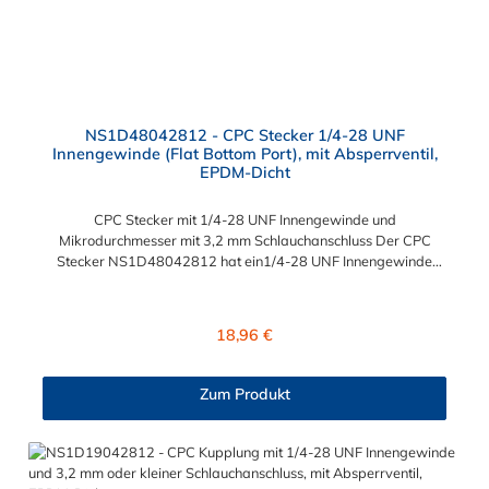
NS1D48042812 - CPC Stecker 1/4-28 UNF
Innengewinde (Flat Bottom Port), mit Absperrventil,
EPDM-Dicht
CPC Stecker mit 1/4-28 UNF Innengewinde und
Mikrodurchmesser mit 3,2 mm Schlauchanschluss Der CPC
Stecker NS1D48042812 hat ein1/4-28 UNF Innengewinde
(Flat Bottom Port für Mikrodurchmesser). Der NS1D48042812
CPC Stecker besitzt ein Absperrventil und eine Überwurfmutter
zur Plattenmontage. Das Material des CPC Steckers ist
Regulärer Preis:
18,96 €
Polypropylen (PP) und der Dichtring ist aus EPDM. Das
Verbindungsstück zur Kupplung hat ein Außenmaß von ≈ 6 mm.
Sie können diesen CPC Stecker mit allen Kupplungen der CPC
Zum Produkt
NS1-Serie kombinieren.