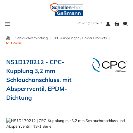
alt springen
Privat (brutto)
|
|
|
Schlauchverbindung
CPC-Kupplungen / Colder Products
NS1-Serie
NS1D170212 - CPC-
Kupplung 3,2 mm
Schlauchanschluss, mit
Absperrventil, EPDM-
Dichtung
Bildergalerie überspringen