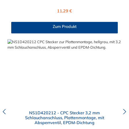
Material des Steckers ist Polypropylen (PP) und der Dichtring ist
aus EPDM. Das Verbindungsstück zur Kupplung hat ein
Regulärer Preis:
11,29 €
Außenmaß von ≈ 6 mm. Sie können diesen Stecker mit allen
Kupplungen der CPC NS1-Serie kombinieren.
Zum Produkt
NS1D420212 - CPC Stecker 3,2 mm
Schlauchanschluss, Plattenmontage, mit
Absperrventil, EPDM-Dichtung