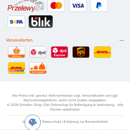
Przelewy24
Kredit- oder Debitkarte
Später Bezahlen
SEPA Lastschrift
BLIK
Versandarten
Selbstabholung
DPD Standardversand
DPD Expressversand - 12 Uhr
UPS Standard International
DHL Standardv
DHL-Versand an Packstation
per Spedition
Alle Preise inkl. gesetzl. Mehrwertsteuer zzgl.
Versandkosten
und ggf.
Nachnahmegebühren, wenn nicht anders angegeben.
© 2026 Schellen-Shop | Der Onlineshop für Befestigung & Verbindung - Alle
Rechte vorbehalten
Impressum
|
Datenschutz
|
Erklärung zur Barrierefreiheit