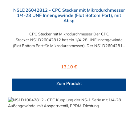
NS1D26042812 - CPC Stecker mit Mikrodurchmesser
1/4-28 UNF Innengewinde (Flat Bottom Port), mit
Absp
CPC Stecker mit Mikrodurchmesser Der CPC
Stecker NS1D26042812 hat ein 1/4-28 UNF Innengewinde
(Flat Bottom Port für Mikrodurchmesser). Der NS1D26042812
CPC Stecker besitzt ein Absperrventil. Das Material des
Steckers ist Polypropylen (PP) und der Dichtring ist aus EPDM.
Das Verbindungsstück zur Kupplung hat ein Außenmaß von ≈ 6
Regulärer Preis:
13,10 €
mm. Sie können diesen CPC Stecker mit Mikrodurchmesser mit
allen Kupplungen der CPC NS1-Serie kombinieren.
Zum Produkt