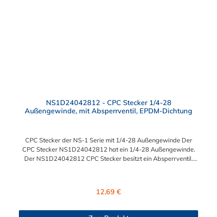
NS1D24042812 - CPC Stecker 1/4-28
Außengewinde, mit Absperrventil, EPDM-Dichtung
CPC Stecker der NS-1 Serie mit 1/4-28 Außengewinde Der
CPC Stecker NS1D24042812 hat ein 1/4-28 Außengewinde.
Der NS1D24042812 CPC Stecker besitzt ein Absperrventil.
Das Material des Steckers ist Polypropylen (PP) und der
Dichtring ist aus EPDM. Das Verbindungsstück zur Kupplung,
hat ein Außenmaß von ≈ 6 mm. Sie können diesen Stecker mit
Regulärer Preis:
12,69 €
allen Kupplungen der CPC NS1-Serie kombinieren.