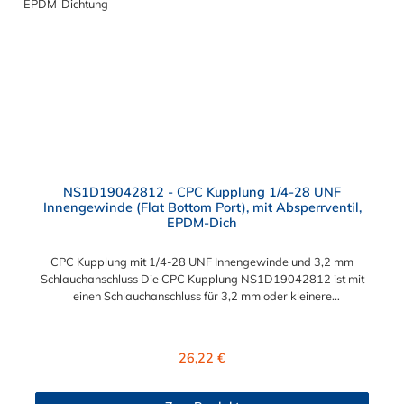
NS1D19042812 - CPC Kupplung 1/4-28 UNF
Innengewinde (Flat Bottom Port), mit Absperrventil,
EPDM-Dich
CPC Kupplung mit 1/4-28 UNF Innengewinde und 3,2 mm
Schlauchanschluss Die CPC Kupplung NS1D19042812 ist mit
einen Schlauchanschluss für 3,2 mm oder kleinere
Innendurchmesser (Mikrodurchmesser) versehen. Die
NS1D19042812 CPC Kupplung besitzt ein Absperrventil. Das
Material der CPC Kupplung ist Polypropylen (PP) und der
Regulärer Preis:
26,22 €
Dichtring ist aus EPDM gefertigt. Das Verbindungsstück zum
CPC Stecker, hat ein Innenmaß von ≈ 8 mm. Sie können diese
Kupplung mit allen Steckern der CPC NS1- Serie kombinieren.