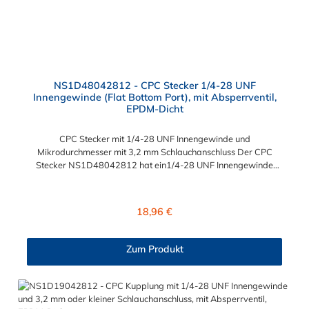
NS1D48042812 - CPC Stecker 1/4-28 UNF
Innengewinde (Flat Bottom Port), mit Absperrventil,
EPDM-Dicht
CPC Stecker mit 1/4-28 UNF Innengewinde und
Mikrodurchmesser mit 3,2 mm Schlauchanschluss Der CPC
Stecker NS1D48042812 hat ein1/4-28 UNF Innengewinde
(Flat Bottom Port für Mikrodurchmesser). Der NS1D48042812
CPC Stecker besitzt ein Absperrventil und eine Überwurfmutter
zur Plattenmontage. Das Material des CPC Steckers ist
Regulärer Preis:
18,96 €
Polypropylen (PP) und der Dichtring ist aus EPDM. Das
Verbindungsstück zur Kupplung hat ein Außenmaß von ≈ 6 mm.
Sie können diesen CPC Stecker mit allen Kupplungen der CPC
Zum Produkt
NS1-Serie kombinieren.