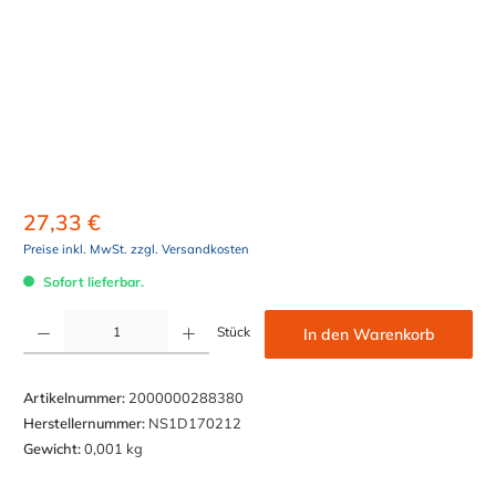
27,33 €
Preise inkl. MwSt. zzgl. Versandkosten
Sofort lieferbar.
Produkt Anzahl: Gib den gewünschten Wert ein oder benutze die Schaltflächen um die Anzahl z
Stück
In den Warenkorb
Artikelnummer:
2000000288380
Herstellernummer:
NS1D170212
Gewicht:
0,001 kg