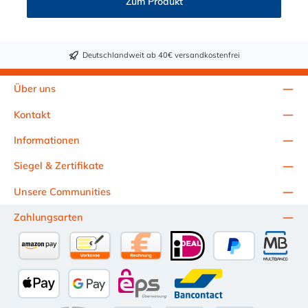
Zum Produkt
Deutschlandweit ab 40€ versandkostenfrei
Über uns
Kontakt
Informationen
Siegel & Zertifikate
Unsere Communities
Zahlungsarten
Amazon Pay
Vorkasse per Überweisung
Kauf auf Rechnung (10 Tage Netto)
iDEAL
PayPal
Multiba
Apple Pay
Google Pay
eps
Bancontact