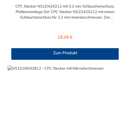
CPC Stecker NS1D420212 mit 3,2 mm Schlauchanschluss,
Plattenmontage Der CPC Stecker NS1D420212 mit einem
Schlauchanschluss für 3,2 mm Innendurchmesser. Der
NS1D420212 CPC Stecker besitzt ein Absperrventil. Das
Material des Steckers ist Polypropylen (PP) und der Dichtring ist
aus EPDM. Das Verbindungsstück zur Kupplung hat ein
Regulärer Preis:
19,29 €
Außenmaß von ≈ 6 mm. Sie können diesen Stecker mit allen
Kupplungen der CPC NS1-Serie kombinieren.
Zum Produkt