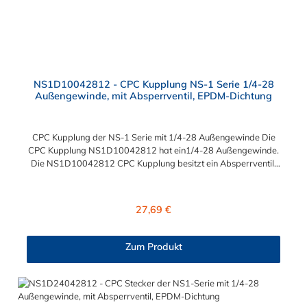
NS1D10042812 - CPC Kupplung NS-1 Serie 1/4-28
Außengewinde, mit Absperrventil, EPDM-Dichtung
CPC Kupplung der NS-1 Serie mit 1/4-28 Außengewinde Die
CPC Kupplung NS1D10042812 hat ein1/4-28 Außengewinde.
Die NS1D10042812 CPC Kupplung besitzt ein Absperrventil.
Das Material der CPC Kupplung der NS1 Serie ist Polypropylen
(PP) und der Dichtring ist aus EPDM. Das Verbindungsstück
zum Stecker, hat ein Innenmaß von ≈ 8 mm. Sie können diese
Regulärer Preis:
27,69 €
Kupplung mit allen Steckern der CPC NS1- Serie kombinieren.
Zum Produkt