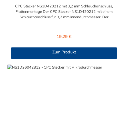
CPC Stecker NS1D420212 mit 3,2 mm Schlauchanschluss,
Plattenmontage Der CPC Stecker NS1D420212 mit einem
Schlauchanschluss für 3,2 mm Innendurchmesser. Der
NS1D420212 CPC Stecker besitzt ein Absperrventil. Das
Material des Steckers ist Polypropylen (PP) und der Dichtring ist
aus EPDM. Das Verbindungsstück zur Kupplung hat ein
Regulärer Preis:
19,29 €
Außenmaß von ≈ 6 mm. Sie können diesen Stecker mit allen
Kupplungen der CPC NS1-Serie kombinieren.
Zum Produkt