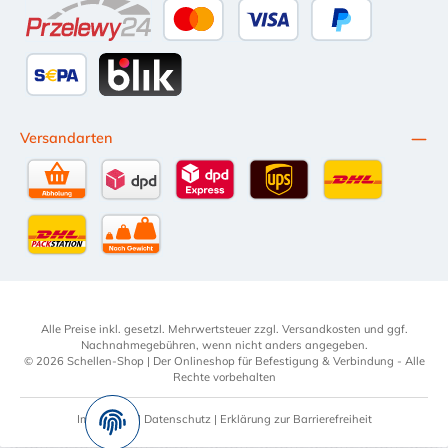
Przelewy24
Kredit- oder Debitkarte
Später Bezahlen
SEPA Lastschrift
BLIK
Versandarten
Selbstabholung
DPD Standardversand
DPD Expressversand - 12 Uhr
UPS Standard International
DHL Standardv
DHL-Versand an Packstation
per Spedition
Alle Preise inkl. gesetzl. Mehrwertsteuer zzgl.
Versandkosten
und ggf.
Nachnahmegebühren, wenn nicht anders angegeben.
© 2026 Schellen-Shop | Der Onlineshop für Befestigung & Verbindung - Alle
Rechte vorbehalten
Impressum
|
Datenschutz
|
Erklärung zur Barrierefreiheit