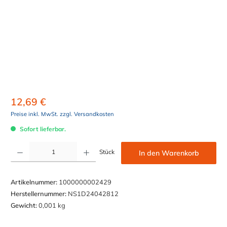
12,69 €
Preise inkl. MwSt. zzgl. Versandkosten
Sofort lieferbar.
Produkt Anzahl: Gib den gewünschten Wert ein oder benutze die Schaltflächen um die Anzahl z
Stück
In den Warenkorb
Artikelnummer:
1000000002429
Herstellernummer:
NS1D24042812
Gewicht:
0,001 kg