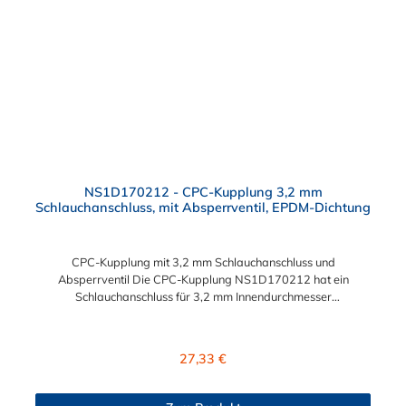
NS1D170212 - CPC-Kupplung 3,2 mm
Schlauchanschluss, mit Absperrventil, EPDM-Dichtung
CPC-Kupplung mit 3,2 mm Schlauchanschluss und
Absperrventil Die CPC-Kupplung NS1D170212 hat ein
Schlauchanschluss für 3,2 mm Innendurchmesser
sowie ein Absperrventil. Das Material der CPC-Kupplung ist
Polypropylen (PP) und der Dichtring ist aus EPDM. Das
Verbindungsstück zum CPC Stecker hat ein Innenmaß von ≈ 8
Regulärer Preis:
27,33 €
mm. Sie können diese CPC-Kupplung mit allen Steckern der
CPC NS1-Serie kombinieren.