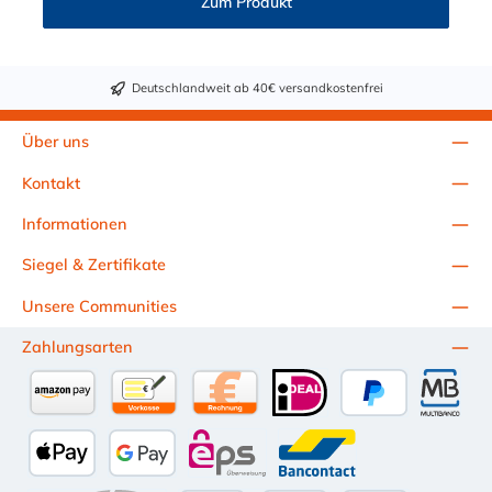
Zum Produkt
Deutschlandweit ab 40€ versandkostenfrei
Über uns
Kontakt
Informationen
Siegel & Zertifikate
Unsere Communities
Zahlungsarten
Amazon Pay
Vorkasse per Überweisung
Kauf auf Rechnung (10 Tage Netto)
iDEAL
PayPal
Multiba
Apple Pay
Google Pay
eps
Bancontact