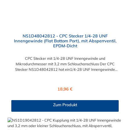
NS1D48042812 - CPC Stecker 1/4-28 UNF
Innengewinde (Flat Bottom Port), mit Absperrventil,
EPDM-Dicht
CPC Stecker mit 1/4-28 UNF Innengewinde und
Mikrodurchmesser mit 3,2 mm Schlauchanschluss Der CPC
Stecker NS1D48042812 hat ein1/4-28 UNF Innengewinde
(Flat Bottom Port für Mikrodurchmesser). Der NS1D48042812
CPC Stecker besitzt ein Absperrventil und eine Überwurfmutter
zur Plattenmontage. Das Material des CPC Steckers ist
Regulärer Preis:
18,96 €
Polypropylen (PP) und der Dichtring ist aus EPDM. Das
Verbindungsstück zur Kupplung hat ein Außenmaß von ≈ 6 mm.
Sie können diesen CPC Stecker mit allen Kupplungen der CPC
Zum Produkt
NS1-Serie kombinieren.