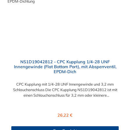
NS1D19042812 - CPC Kupplung 1/4-28 UNF
Innengewinde (Flat Bottom Port), mit Absperrventil,
EPDM-Dich
CPC Kupplung mit 1/4-28 UNF Innengewinde und 3,2 mm
Schlauchanschluss Die CPC Kupplung NS1D19042812 ist mit
einen Schlauchanschluss für 3,2 mm oder kleinere
Innendurchmesser (Mikrodurchmesser) versehen. Die
NS1D19042812 CPC Kupplung besitzt ein Absperrventil. Das
Material der CPC Kupplung ist Polypropylen (PP) und der
Regulärer Preis:
26,22 €
Dichtring ist aus EPDM gefertigt. Das Verbindungsstück zum
CPC Stecker, hat ein Innenmaß von ≈ 8 mm. Sie können diese
Kupplung mit allen Steckern der CPC NS1- Serie kombinieren.