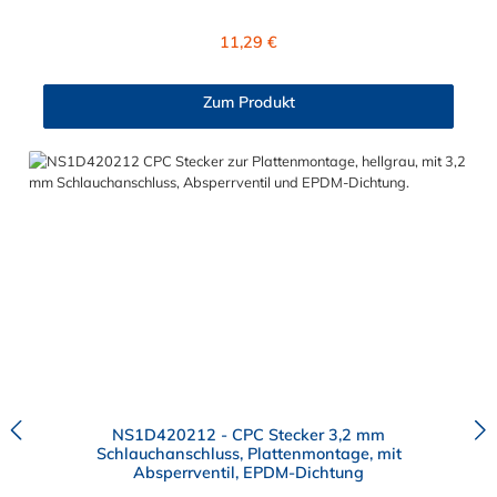
Material des Steckers ist Polypropylen (PP) und der Dichtring ist
aus EPDM. Das Verbindungsstück zur Kupplung hat ein
Regulärer Preis:
11,29 €
Außenmaß von ≈ 6 mm. Sie können diesen Stecker mit allen
Kupplungen der CPC NS1-Serie kombinieren.
Zum Produkt
NS1D420212 - CPC Stecker 3,2 mm
Schlauchanschluss, Plattenmontage, mit
Absperrventil, EPDM-Dichtung