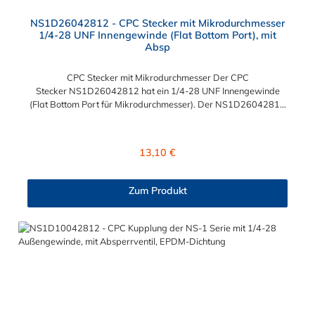
NS1D26042812 - CPC Stecker mit Mikrodurchmesser
1/4-28 UNF Innengewinde (Flat Bottom Port), mit
Absp
CPC Stecker mit Mikrodurchmesser Der CPC
Stecker NS1D26042812 hat ein 1/4-28 UNF Innengewinde
(Flat Bottom Port für Mikrodurchmesser). Der NS1D26042812
CPC Stecker besitzt ein Absperrventil. Das Material des
Steckers ist Polypropylen (PP) und der Dichtring ist aus EPDM.
Das Verbindungsstück zur Kupplung hat ein Außenmaß von ≈ 6
Regulärer Preis:
13,10 €
mm. Sie können diesen CPC Stecker mit Mikrodurchmesser mit
allen Kupplungen der CPC NS1-Serie kombinieren.
Zum Produkt