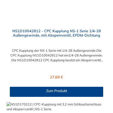
NS1D10042812 - CPC Kupplung NS-1 Serie 1/4-28
Außengewinde, mit Absperrventil, EPDM-Dichtung
CPC Kupplung der NS-1 Serie mit 1/4-28 Außengewinde Die
CPC Kupplung NS1D10042812 hat ein1/4-28 Außengewinde.
Die NS1D10042812 CPC Kupplung besitzt ein Absperrventil.
Das Material der CPC Kupplung der NS1 Serie ist Polypropylen
(PP) und der Dichtring ist aus EPDM. Das Verbindungsstück
zum Stecker, hat ein Innenmaß von ≈ 8 mm. Sie können diese
Regulärer Preis:
27,69 €
Kupplung mit allen Steckern der CPC NS1- Serie kombinieren.
Zum Produkt