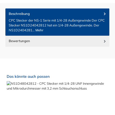
Beschreibung
CPC Stecker der NS-1 Serie mit 1/4-28 Außengewinde Der CPC
Stecker NS1D24042812 hat ein 1/4-28 Außengewinde. Der
NS1D2404281…
Mehr
Bewertungen
Produktgalerie überspringen
Das könnte auch passen