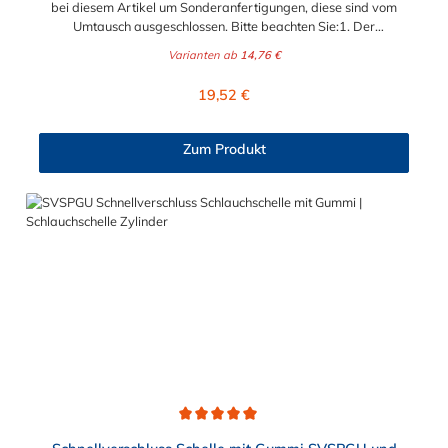
bei diesem Artikel um Sonderanfertigungen, diese sind vom
Umtausch ausgeschlossen. Bitte beachten Sie:1. Der
Durchmesser der Schelle muss exakt gewählt werden. Die
Varianten ab
14,76 €
Verstellmöglichkeit durch die Schraube (+/- 2 mm) dient
lediglich zur Regulierung der Klemmkraft.2. Die Durchgangs-
Regulärer Preis:
19,52 €
und Gewinderollen vom Verschluss sind aus vernickeltem
Messing. Die Schnellverschluss Schelle SVS, mit
Zylinderschraube und Brücke, sind sichere und flexible
Zum Produkt
Verbindungselemente für Bereiche, in denen ein häufiges und
schnelles Schließen und Lösen der Verbindungen erforderlich
ist, wie z. B. in Filter- und Abfüllanlagen oder in
Rohrleitungssystemen der Lebensmittelindustrie, die einer
Reinigung unterliegen. Das Bandmaterial der Schelle variiert je
nach Bandbreite:15mm: Bandmaterial 15 x 0,6 mm20mm:
Bandmaterial 20 x 0,8 mm25mm: Bandmaterial 25 x 1,0
mm30mm: Bandmaterial 30 x 1,0 mm Weitere Durchmesser
oder eine Gummierung möglich.Jetzt anfragen!
Durchschnittliche Bewertung von 5 von 5 Sternen