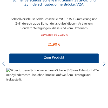
Schnellverschluss Schelle mit Gummi SVSPGU und
Zylinderschraube, ohne Brücke, V2A
Schnellverschluss Schlauchschelle mit EPDM Gummierung und
Zylinderschraube Es handelt sich bei diesem Artikel um
Sonderanfertigungen, diese sind vom Umtausch
ausgeschlossen. Bitte beachten Sie:1. Der Durchmesser der
Varianten ab
19,52 €
Schelle muss exakt gewählt werden. Die Verstellmöglichkeit
durch die Schraube (+/- 2 mm) dient lediglich zur Regulierung
Regulärer Preis:
21,90 €
der Klemmkraft.2. Die Durchgangs- und Gewinderollen vom
Schnellverschluss sind aus vernickeltem Messing. Die
Schnellverschluss Schlauchschelle mit Gummi SVSPGU, mit
Zum Produkt
Zylinderschraube hat eine EPDM-Gummieinlage. Der
Schnellverschluss ist ohne Brücke. Der Einsatzbereich der
Schnellverschluss Schlauchschelle mit Gummi ist für sichere und
flexible Verbindungselemente in Bereichen, in denen ein
schnelles und häufiges Schließen und Lösen der Verbindungen
erforderlich ist. Beispielsweise in Filter- und Abfüllanlagen oder
in Rohrleitungssystemen der Lebensmittelindustrie, die einer
Reinigung unterliegen. Das Bandmaterial der Schelle variiert je
nach Bandbreite:15mm: Bandmaterial 15 x 0,6 mm20mm:
Bandmaterial 20 x 0,8 mm25mm: Bandmaterial 25 x 1,0
mm30mm: Bandmaterial 30 x 1,0 mm