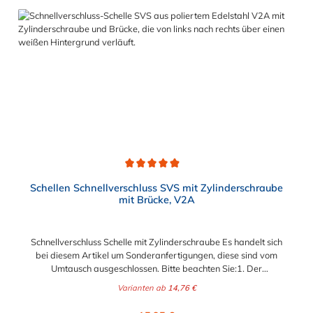
Reinigung unterliegen. Erhältlich ist die Schnellverschluss-
Schelle mit Federbügel für Durchmesser von 45 mm und 200
mm.Das Bandmaterial der Schelle variiert je nach
Bandbreite:15mm: Bandmaterial 15 x 0,6 mm20mm:
Bandmaterial 20 x 0,8 mm
Durchschnittliche Bewertung von 4.9 von 5 Sternen
Schellen Schnellverschluss SVS mit Zylinderschraube
mit Brücke, V2A
Schnellverschluss Schelle mit Zylinderschraube Es handelt sich
bei diesem Artikel um Sonderanfertigungen, diese sind vom
Umtausch ausgeschlossen. Bitte beachten Sie:1. Der
Durchmesser der Schelle muss exakt gewählt werden. Die
Varianten ab
14,76 €
Verstellmöglichkeit durch die Schraube (+/- 2 mm) dient
lediglich zur Regulierung der Klemmkraft.2. Die Durchgangs-
Regulärer Preis: