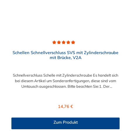
Durchschnittliche Bewertung von 4.9 von 5 Sternen
Schellen Schnellverschluss SVS mit Zylinderschraube
mit Brücke, V2A
Schnellverschluss Schelle mit Zylinderschraube Es handelt sich
bei diesem Artikel um Sonderanfertigungen, diese sind vom
Umtausch ausgeschlossen. Bitte beachten Sie:1. Der
Durchmesser der Schelle muss exakt gewählt werden. Die
Verstellmöglichkeit durch die Schraube (+/- 2 mm) dient
lediglich zur Regulierung der Klemmkraft.2. Die Durchgangs-
Regulärer Preis:
14,76 €
und Gewinderollen vom Verschluss sind aus vernickeltem
Messing. Die Schnellverschluss Schelle SVS, mit
Zylinderschraube und Brücke, sind sichere und flexible
Zum Produkt
Verbindungselemente für Bereiche, in denen ein häufiges und
schnelles Schließen und Lösen der Verbindungen erforderlich