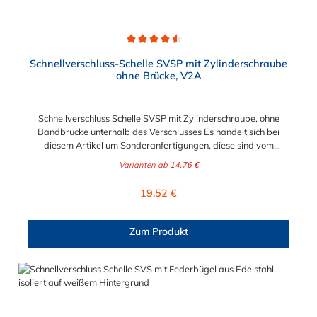
Durchschnittliche Bewertung von 4.5 von 5 Sternen
Schnellverschluss-Schelle SVSP mit Zylinderschraube
ohne Brücke, V2A
Schnellverschluss Schelle SVSP mit Zylinderschraube, ohne
Bandbrücke unterhalb des Verschlusses Es handelt sich bei
diesem Artikel um Sonderanfertigungen, diese sind vom
Umtausch ausgeschlossen. Bitte beachten Sie:1. Der
Varianten ab
14,76 €
Durchmesser der Schelle muss exakt gewählt werden. Die
Verstellmöglichkeit durch die Schraube (+/- 2 mm) dient
Regulärer Preis:
19,52 €
lediglich zur Regulierung der Klemmkraft.2. Die Durchgangs-
und Gewinderollen vom Verschluss sind aus vernickeltem
Messing. Die Schnellverschluss Schelle SVSP, mit
Zum Produkt
Zylinderschraube ohne Brücke, sind sichere und flexible
Verbindungselemente für Bereiche, in denen ein häufiges und
schnelles Schließen und Lösen der Verbindungen erforderlich
ist, wie z. B. in Filter- und Abfüllanlagen oder in
Rohrleitungssystemen der Lebensmittelindustrie, die einer
Reinigung unterliegen. Das Bandmaterial der Schelle variiert je