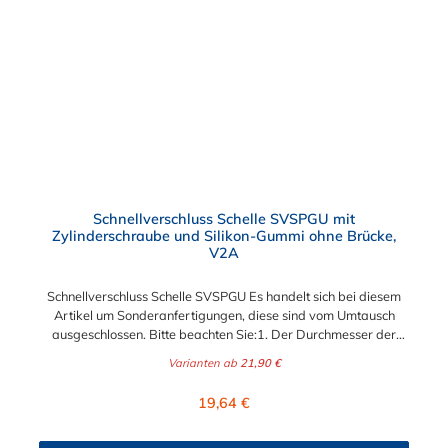
nach Bandbreite:15mm: Bandmaterial 15 x 0,6 mm20mm:
Bandmaterial 20 x 0,8 mm25mm: Bandmaterial 25 x 1,0
mm30mm: Bandmaterial 30x1,0 mm Weitere Durchmesser
oder eine Gummierung möglich.Jetzt anfragen!
Schnellverschluss Schelle SVSPGU mit
Zylinderschraube und Silikon-Gummi ohne Brücke,
V2A
Schnellverschluss Schelle SVSPGU Es handelt sich bei diesem
Artikel um Sonderanfertigungen, diese sind vom Umtausch
ausgeschlossen. Bitte beachten Sie:1. Der Durchmesser der
Schelle muss exakt gewählt werden. Die Verstellmöglichkeit
Varianten ab
21,90 €
durch die Schraube (+/- 2 mm) dient lediglich zur Regulierung
der Klemmkraft.2. Die Durchgangs- und Gewinderollen vom
Regulärer Preis:
19,64 €
Verschluss sind aus vernickeltem Messing. Die Schnellverschluss
Schelle SVSPGU, mit Zylinderschraube und eine Silikon-