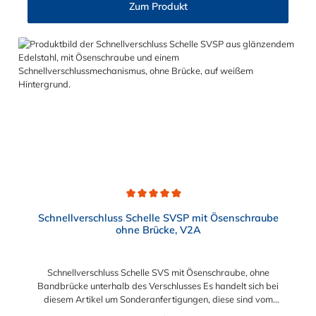
Gummieinlage, ohne Brücke, sind sichere und flexible
Zum Produkt
Verbindungselemente für Bereiche, in denen ein häufiges und
schnelles Schließen und Lösen der Verbindungen erforderlich
ist, wie z. B. in Filter- und Abfüllanlagen oder in
Rohrleitungssystemen der Lebensmittelindustrie, die einer
Reinigung unterliegen.
Durchschnittliche Bewertung von 5 von 5 Sternen
Schnellverschluss Schelle SVSP mit Ösenschraube
ohne Brücke, V2A
Schnellverschluss Schelle SVS mit Ösenschraube, ohne
Bandbrücke unterhalb des Verschlusses Es handelt sich bei
diesem Artikel um Sonderanfertigungen, diese sind vom
Umtausch ausgeschlossen. Bitte beachten Sie:1. Der