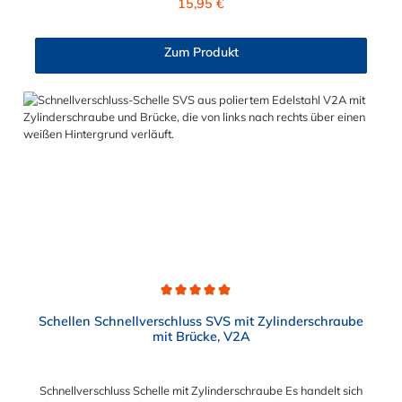
15,95 €
und Gewinderollen vom Verschluss sind aus vernickeltem
Messing. Die Schnellverschluss Schelle SVS, mit
Zylinderschraube und Brücke, sind sichere und flexible
Zum Produkt
Verbindungselemente für Bereiche, in denen ein häufiges und
schnelles Schließen und Lösen der Verbindungen erforderlich
ist, wie z. B. in Filter- und Abfüllanlagen oder in
Rohrleitungssystemen der Lebensmittelindustrie, die einer
Reinigung unterliegen. Das Bandmaterial der Schelle variiert je
nach Bandbreite:15mm: Bandmaterial 15 x 0,6 mm20mm:
Bandmaterial 20 x 0,8 mm25mm: Bandmaterial 25 x 1,0
mm30mm: Bandmaterial 30 x 1,0 mm Weitere Durchmesser
oder eine Gummierung möglich.Jetzt anfragen!
Durchschnittliche Bewertung von 4.9 von 5 Sternen
Schellen Schnellverschluss SVS mit Zylinderschraube
mit Brücke, V2A
Schnellverschluss Schelle mit Zylinderschraube Es handelt sich