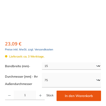
23,09 €
Preise inkl. MwSt. zzgl. Versandkosten
Lieferzeit: ca. 3 Werktage.
auswählen
Bandbreite (mm)-
Durchmesser [mm] - Ihr
auswählen
Außendurchmesser
Produkt Anzahl: Gib den gewünschten Wert ein oder benutze die Schaltflächen um die Anzahl z
Stück
In den Warenkorb