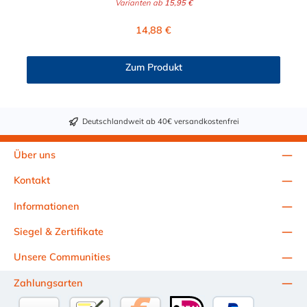
Varianten ab
15,95 €
Durchmesser der Schelle muss exakt gewählt werden. Die
Verstellmöglichkeit durch die Schraube (+/- 2 mm) dient
Regulärer Preis:
14,88 €
lediglich zur Regulierung der Klemmkraft.2. Die Durchgangs-
und Gewinderollen vom Verschluss sind aus vernickeltem
Messing. Die Schnellverschluss Schelle SVS, mit Ösenschraube
Zum Produkt
ohne Brücke, sind sichere und flexible Verbindungselemente für
Bereiche, in denen ein häufiges und schnelles Schließen und
Lösen der Verbindungen erforderlich ist, wie z. B. in Filter- und
Abfüllanlagen oder in Rohrleitungssystemen der
Deutschlandweit ab 40€ versandkostenfrei
Lebensmittelindustrie, die einer Reinigung unterliegen. Das
Bandmaterial der Schelle variiert je nach Bandbreite:15mm:
Bandmaterial 15 x 0,6 mm20mm: Bandmaterial 20 x 0,8
Über uns
mm25mm: Bandmaterial 25 x 1,0 mm30mm: Bandmaterial 30
x 1,0 mm Weitere Durchmesser oder eine Gummierung
Kontakt
möglich.Jetzt anfragen!
Informationen
Siegel & Zertifikate
Unsere Communities
Zahlungsarten