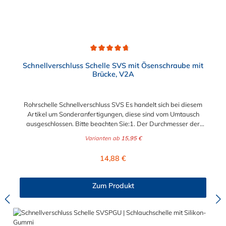
Schnellverschluss Schelle mit EPDM Gummierung liegt zwischen
75 mm und maximal 500 mm.
Durchschnittliche Bewertung von 4.8 von 5 Sternen
Schnellverschluss Schelle SVS mit Ösenschraube mit
Brücke, V2A
Rohrschelle Schnellverschluss SVS Es handelt sich bei diesem
Artikel um Sonderanfertigungen, diese sind vom Umtausch
ausgeschlossen. Bitte beachten Sie:1. Der Durchmesser der
Schelle muss exakt gewählt werden. Die Verstellmöglichkeit
Varianten ab
15,95 €
durch die Schraube (+/- 2 mm) dient lediglich zur Regulierung
der Klemmkraft.2. Die Durchgangs- und Gewinderollen vom
Regulärer Preis:
14,88 €
Verschluss sind aus vernickeltem Messing. Die Schnellverschluss
Schelle SVS, mit Zylinderschraube ohne Brücke, sind sichere
und flexible Verbindungselemente für Bereiche, in denen ein
Zum Produkt
häufiges und schnelles Schließen und Lösen der Verbindungen
erforderlich ist, wie z. B. in Filter- und Abfüllanlagen oder in
Rohrleitungssystemen der Lebensmittelindustrie, die einer
Reinigung unterliegen. Das Bandmaterial der Schelle variiert je