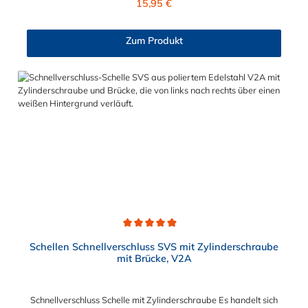
15,95 €
lediglich zur Regulierung der Klemmkraft.2. Die Durchgangs-
und Gewinderollen vom Verschluss sind aus vernickeltem
Messing. Die Schnellverschluss Schelle SVSP, mit
Zum Produkt
Zylinderschraube ohne Brücke, sind sichere und flexible
Verbindungselemente für Bereiche, in denen ein häufiges und
schnelles Schließen und Lösen der Verbindungen erforderlich
ist, wie z. B. in Filter- und Abfüllanlagen oder in
Rohrleitungssystemen der Lebensmittelindustrie, die einer
Reinigung unterliegen. Das Bandmaterial der Schelle variiert je
nach Bandbreite:15mm: Bandmaterial 15 x 0,6 mm20mm:
Bandmaterial 20 x 0,8 mm25mm: Bandmaterial 25 x 1,0
mm30mm: Bandmaterial 30 x 1,0 mm Weitere Durchmesser
oder eine Gummierung möglich.Jetzt anfragen!
Durchschnittliche Bewertung von 4.9 von 5 Sternen
Schellen Schnellverschluss SVS mit Zylinderschraube
mit Brücke, V2A
Schnellverschluss Schelle mit Zylinderschraube Es handelt sich