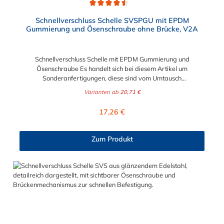
Durchschnittliche Bewertung von 4.5 von 5 Sternen
Schnellverschluss Schelle SVSPGU mit EPDM
Gummierung und Ösenschraube ohne Brücke, V2A
Schnellverschluss Schelle mit EPDM Gummierung und
Ösenschraube Es handelt sich bei diesem Artikel um
Sonderanfertigungen, diese sind vom Umtausch
ausgeschlossen. Bitte beachten Sie:1. Der Durchmesser der
Varianten ab
20,71 €
Schelle muss exakt gewählt werden. Die Verstellmöglichkeit
durch die Schraube (+/- 2 mm) dient lediglich zur Regulierung
Regulärer Preis:
17,26 €
der Klemmkraft.2. Die Durchgangs- und Gewinderollen vom
Verschluss sind aus vernickeltem Messing. Die Schnellverschluss
Schelle mit EPDM Gummierung und Ösenschraube, ohne
Zum Produkt
Brücke, ist ein sicheres und flexibles Verbindungselement für
Bereiche, in denen ein häufiges und schnelles Schließen und
Lösen der Verbindungen erforderlich ist, wie z. B. in Filter- und
Abfüllanlagen oder in Rohrleitungssystemen der
Lebensmittelindustrie, die einer speziellen Reinigung
unterliegen. Das Bandmaterial der Schelle variiert je nach
Bandbreite:15mm: Bandmaterial 15 x 0,6 mm20mm:
Bandmaterial 20 x 0,8 mm25mm: Bandmaterial 25 x 1,0
mm30mm: Bandmaterial 30 x 1,0 mm Der Spannbereich der