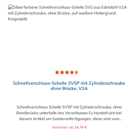
ist, wie z. B. in Filter- und Abfüllanlagen oder in
Rohrleitungssystemen der Lebensmittelindustrie, die einer
Reinigung unterliegen. Das Bandmaterial der Schelle variiert je
nach Bandbreite:15mm: Bandmaterial 15 x 0,6 mm20mm:
Bandmaterial 20 x 0,8 mm25mm: Bandmaterial 25 x 1,0
mm30mm: Bandmaterial 30 x 1,0 mm Weitere Durchmesser
oder eine Gummierung möglich.Jetzt anfragen!
Durchschnittliche Bewertung von 4.5 von 5 Sternen
Schnellverschluss-Schelle SVSP mit Zylinderschraube
ohne Brücke, V2A
Schnellverschluss Schelle SVSP mit Zylinderschraube, ohne
Bandbrücke unterhalb des Verschlusses Es handelt sich bei
diesem Artikel um Sonderanfertigungen, diese sind vom
Umtausch ausgeschlossen. Bitte beachten Sie:1. Der
Varianten ab
14,76 €
Durchmesser der Schelle muss exakt gewählt werden. Die
Verstellmöglichkeit durch die Schraube (+/- 2 mm) dient
Regulärer Preis: