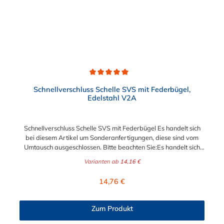
nach Bandbreite:15mm: Bandmaterial 15 x 0,6 mm20mm:
Bandmaterial 20 x 0,8 mm25mm: Bandmaterial 25 x 1,0
mm30mm: Bandmaterial 30 x 1,0 mm Weitere Durchmesser
oder eine Gummierung möglich.Jetzt anfragen!
Durchschnittliche Bewertung von 5 von 5 Sternen
Schnellverschluss Schelle SVS mit Federbügel,
Edelstahl V2A
Schnellverschluss Schelle SVS mit Federbügel Es handelt sich
bei diesem Artikel um Sonderanfertigungen, diese sind vom
Umtausch ausgeschlossen. Bitte beachten Sie:Es handelt sich
bei dieser Schelle um eine Ein-Bereich-Schelle. Geben Sie daher
Varianten ab
14,16 €
den benötigten Durchmesser (den zu befestigende
Außendurchmesser) möglichst genau an! Die robusten
Regulärer Preis:
14,76 €
Schnellverschluss-Schellen SVS mit Federbügel sind sichere und
flexible Verbindungselemente für Bereiche, in denen ein
häufiges und schnelles Schließen und Lösen der Verbindungen
Zum Produkt
erforderlich ist, wie z. B. in Filter- und Abfüllanlagen oder in
Rohrleitungssystemen der Lebensmittelindustrie, die einer