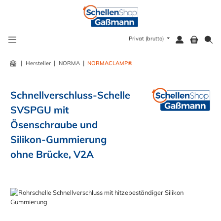
alt springen
Privat (brutto)
|
|
|
Hersteller
NORMA
NORMACLAMP®
Schnellverschluss-Schelle
SVSPGU mit
Ösenschraube und
Silikon-Gummierung
ohne Brücke, V2A
Bildergalerie überspringen