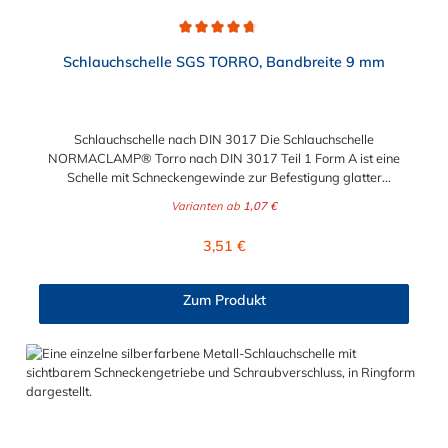
Durchschnittliche Bewertung von 4.7 von 5 Sternen
Schlauchschelle SGS TORRO, Bandbreite 9 mm
Schlauchschelle nach DIN 3017 Die Schlauchschelle
NORMACLAMP® Torro nach DIN 3017 Teil 1 Form A ist eine
Schelle mit Schneckengewinde zur Befestigung glatter
Schläuche. Sie zeichnet sich durch einen großen Spannbereich
Varianten ab
1,07 €
aus, ist einfach montierbar, wiederverwendbar und durch ihre
abgerundeten Bandkanten besonders schlauchschonend und
Regulärer Preis:
3,51 €
somit die richtige Wahl für Schlauchverbindungen jeglicher Art.
Der Spannbereich der Schlauchschelle nach DIN 3017 ist bis
210 mm in verschiedenen Abstufungen frei wählbar.
Zum Produkt