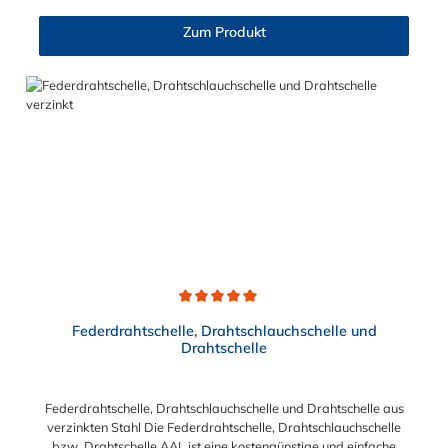
Der Spannbereich der Schlauchschelle nach DIN 3017 ist bis
210 mm in verschiedenen Abstufungen frei wählbar.
Zum Produkt
Durchschnittliche Bewertung von 5 von 5 Sternen
Federdrahtschelle, Drahtschlauchschelle und
Drahtschelle
Federdrahtschelle, Drahtschlauchschelle und Drahtschelle aus
verzinkten Stahl Die Federdrahtschelle, Drahtschlauchschelle
bzw. Drahtschelle AAL ist eine kostengünstige und einfache