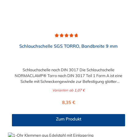
Durchschnittliche Bewertung von 4.7 von 5 Sternen
Schlauchschelle SGS TORRO, Bandbreite 9 mm
Schlauchschelle nach DIN 3017 Die Schlauchschelle
NORMACLAMP® Torro nach DIN 3017 Teil 1 Form A ist eine
Schelle mit Schneckengewinde zur Befestigung glatter
Schläuche. Sie zeichnet sich durch einen großen Spannbereich
Varianten ab
1,07 €
aus, ist einfach montierbar, wiederverwendbar und durch ihre
abgerundeten Bandkanten besonders schlauchschonend und
Regulärer Preis:
8,35 €
somit die richtige Wahl für Schlauchverbindungen jeglicher Art.
Der Spannbereich der Schlauchschelle nach DIN 3017 ist bis
210 mm in verschiedenen Abstufungen frei wählbar.
Zum Produkt