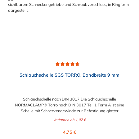
Durchschnittliche Bewertung von 4.7 von 5 Sternen
Schlauchschelle SGS TORRO, Bandbreite 9 mm
Schlauchschelle nach DIN 3017 Die Schlauchschelle
NORMACLAMP® Torro nach DIN 3017 Teil 1 Form A ist eine
Schelle mit Schneckengewinde zur Befestigung glatter
Schläuche. Sie zeichnet sich durch einen großen Spannbereich
Varianten ab
1,07 €
aus, ist einfach montierbar, wiederverwendbar und durch ihre
abgerundeten Bandkanten besonders schlauchschonend und
Regulärer Preis:
4,75 €
somit die richtige Wahl für Schlauchverbindungen jeglicher Art.