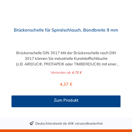
Schraube im Verschluss ist aus verzinkten Stahl W4 - Alle
Komponenten der Spiralschlauchschelle sind aus Edelstahl V2A
(1.4301)
Brückenschelle für Spiralschlauch, Bandbreite 9 mm
Brückenschelle DIN 3017 Mit der Brückenschelle nach DIN
3017 können Sie industrielle Kunststoffschläuche
(z.B. AIRDUC®, PROTAPE® oder TIMBERDUC®) mit einer
Spirale (Verstärkung) professionell und sicher befestigen. Diese
Varianten ab
4,70 €
Spiralschlauchschelle hat eine Bandbreite von 9 mm und ist in
den Materialien W2 und W4 erhältlich. Neben den
Regulärer Preis:
4,37 €
Spannbereichen von minimal 35 bis maximal 250 mm können
Sie auch die Steigung der Spiralschlauchschelle nach Ihren
Bedürfnissen wählen. Hierbei unterscheidet man zwischen
Zum Produkt
rechtssteigend und linkssteigend. Je nachdem welche Steigung
Ihr Spiralschlauch müssen Sie hier bitte rechts oder links
auswählen. Achtung: Sollten Sie diesen Artikel für einen
kleineren Durchmesser benötigen, verwenden Sie bitte
Deutschlandweit ab 40€ versandkostenfrei
unsere Spiralschlauchschelle CLAMP 212. Wie erkenne ich,
welche Steigung mein Spiralschlauch hat? Halten Sie Ihren