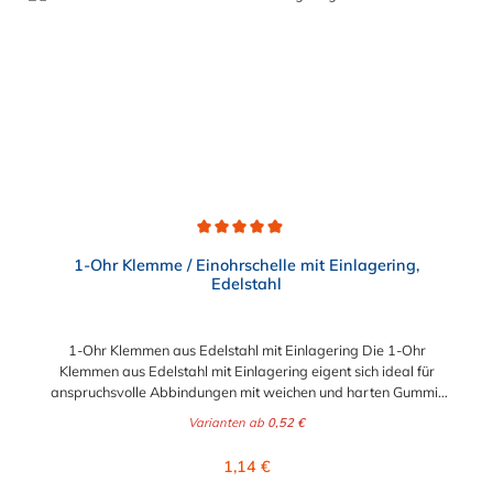
Durchschnittliche Bewertung von 4.9 von 5 Sternen
1-Ohr Klemme / Einohrschelle mit Einlagering,
Edelstahl
1-Ohr Klemmen aus Edelstahl mit Einlagering Die 1-Ohr
Klemmen aus Edelstahl mit Einlagering eigent sich ideal für
anspruchsvolle Abbindungen mit weichen und harten Gummi-
oder Kunstoffmaterialien. Der dünnwandige Einlagering mit bis
Varianten ab
0,52 €
zu 0,3 mm Materialstärke und oval ausgebildeter, nach ausßen
gerichteter Sicke, überbrückt den Ohrspalt des Klemmenohres.
Regulärer Preis:
1,14 €
Damit gewährleistet er eine einheitliche Kompression nahezu