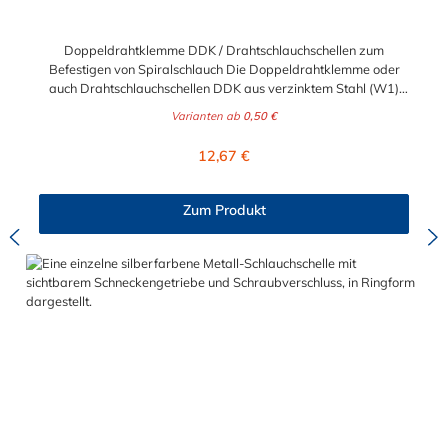
Doppeldrahtklemme DDK / Drahtschlauchschellen zum
Befestigen von Spiralschlauch Die Doppeldrahtklemme oder
auch Drahtschlauchschellen DDK aus verzinktem Stahl (W1)
oder aus Edelstahl V2A (W4) eignet sich sehr gut zur
Varianten ab
0,50 €
Befestigung von Vakuumschlauch, Spiralschlauch oder anderen
Schlauch mit gewellter Außendecke. Das Material W1
Regulärer Preis:
12,67 €
(verzinkter Stahl) ist für Anwendungen mit geringer
Anforderung an Korrosionsbeständigkeit verwendbar. Der
angegebene Spannbereich entspricht dem Innendurchmesser
Zum Produkt
der Doppeldrahtklemme, und muss somit Ihren gemessenen
Schlauchaußendurchmesser einschließen, damit der
entsprechende Schlauch befestigt werden kann.