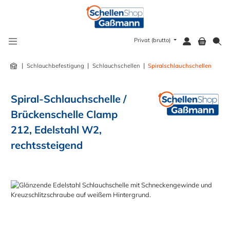
alt springen
Privat (brutto)
|
|
|
Schlauchbefestigung
Schlauchschellen
Spiralschlauchschellen
Spiral-Schlauchschelle /
Brückenschelle Clamp
212, Edelstahl W2,
rechtssteigend
Bildergalerie überspringen