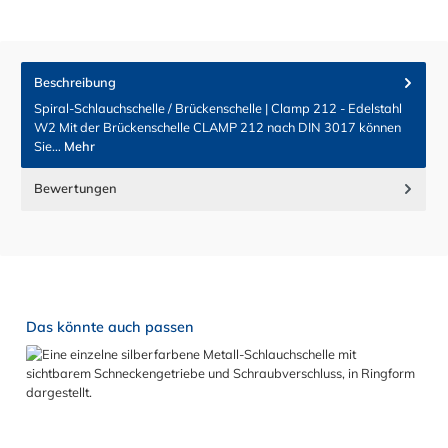
Beschreibung
Spiral-Schlauchschelle / Brückenschelle | Clamp 212 - Edelstahl
W2 Mit der Brückenschelle CLAMP 212 nach DIN 3017 können
Sie…
Mehr
Bewertungen
Produktgalerie überspringen
Das könnte auch passen