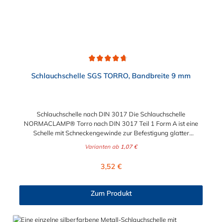
Durchschnittliche Bewertung von 4.7 von 5 Sternen
Schlauchschelle SGS TORRO, Bandbreite 9 mm
Schlauchschelle nach DIN 3017 Die Schlauchschelle
NORMACLAMP® Torro nach DIN 3017 Teil 1 Form A ist eine
Schelle mit Schneckengewinde zur Befestigung glatter
Schläuche. Sie zeichnet sich durch einen großen Spannbereich
Varianten ab
1,07 €
aus, ist einfach montierbar, wiederverwendbar und durch ihre
abgerundeten Bandkanten besonders schlauchschonend und
Regulärer Preis:
3,52 €
somit die richtige Wahl für Schlauchverbindungen jeglicher Art.
Der Spannbereich der Schlauchschelle nach DIN 3017 ist bis
210 mm in verschiedenen Abstufungen frei wählbar.
Zum Produkt