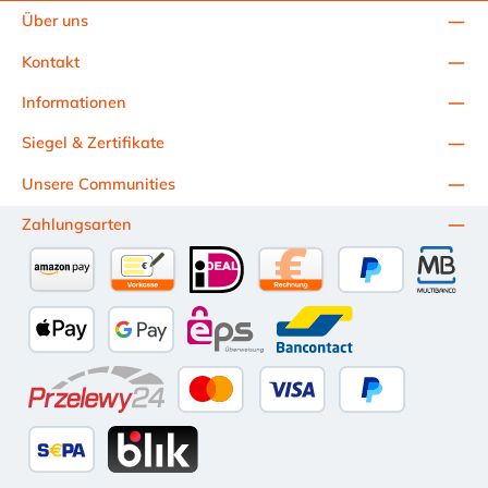
Spiralschlauch senkrecht vor sich. Jetzt sehen Sie, ob sich Ihre
Über uns
Spirale zur linken oder rechten Seite nach oben dreht.
Materialbeschreibung: W2 - das Gehäuse und das
Kontakt
Bandmaterial sind auch rostfreien Stahl 1.4016 und die
Schraube im Verschluss ist aus verzinkten Stahl W4 - Alle
Informationen
Komponenten der Spiralschlauchschelle sind aus Edelstahl V2A
(1.4301)
Siegel & Zertifikate
Unsere Communities
Zahlungsarten
Amazon Pay
Vorkasse per Überweisung
iDEAL
Kauf auf Rechnung (10 Tage Ne
PayPal
Multiba
Apple Pay
Google Pay
eps
Bancontact
Przelewy24
Kredit- oder Debitkarte
Später Bezahlen
SEPA Lastschrift
BLIK