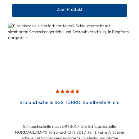
am gesamten inneren Umfang der Klemme. Der Spannbereich
der 1-Ohr Klemmen aus Edelstahl mit Einlagering ist in
Zum Produkt
verschiedenen Abstufungen von 2,5 mm bis maximal 30 mm
wählbar.
Durchschnittliche Bewertung von 4.7 von 5 Sternen
Schlauchschelle SGS TORRO, Bandbreite 9 mm
Schlauchschelle nach DIN 3017 Die Schlauchschelle
NORMACLAMP® Torro nach DIN 3017 Teil 1 Form A ist eine
Schelle mit Schneckengewinde zur Befestigung glatter