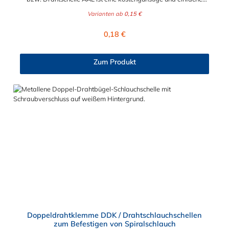
Lösung für verschiedene Anwendungen. Speziell für
Varianten ab
0,15 €
Anwendungen im niederen Druckbereich und für
Spiralschläuche mit kleineren Durchmessern kommt dieses
Regulärer Preis:
0,18 €
Multitalent zum Einsatz. Der Spannbereich der
Federdrahtschelle, Drahtschlauchschelle bzw. Drahtschelle
kann zwischen 6,6 mm und 22,6 mm gewählt werden.
Zum Produkt
Doppeldrahtklemme DDK / Drahtschlauchschellen
zum Befestigen von Spiralschlauch