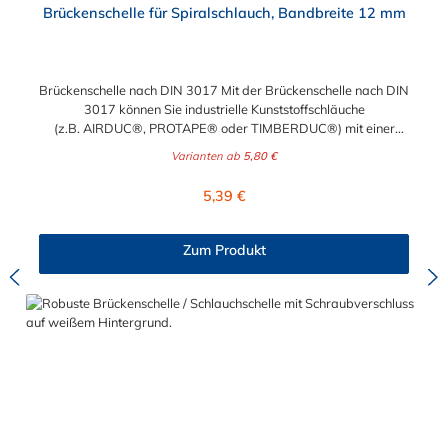
Brückenschelle für Spiralschlauch, Bandbreite 12 mm
Brückenschelle nach DIN 3017 Mit der Brückenschelle nach DIN
3017 können Sie industrielle Kunststoffschläuche
(z.B. AIRDUC®, PROTAPE® oder TIMBERDUC®) mit einer
Spirale (Verstärkung) professionell und sicher befestigen. Diese
Varianten ab
5,80 €
Spiralschlauchschelle hat eine Bandbreite von 12 mm und ist in
den Materialien W2 und W4 erhältlich. Neben den
Regulärer Preis:
5,39 €
Spannbereichen von minimal 35 bis maximal 250 mm können
Sie auch die Steigung der Spiralschlauchschelle nach Ihren
Bedürfnissen wählen. Hierbei unterscheidet man zwischen
Zum Produkt
rechtssteigend und linkssteigend. Je nachdem welche Steigung
Ihr Spiralschlauch müssen Sie hier bitte rechts oder links
auswählen. Achtung: Sollten Sie diesen Artikel für einen kleinen
Durchmesser benötigen, verwenden Sie bitte
unsere Spiralschlauchschelle CLAMP 212. Wie erkenne ich,
welche Steigung mein Spiralschlauch hat? Halten Sie Ihren
Spiralschlauch senkrecht vor sich. Jetzt sehen Sie, ob sich Ihre
Spirale zur linken oder rechten Seite nach oben dreht.
Materialbeschreibung: W2 - das Gehäuse und das
Bandmaterial sind auch rostfreien Stahl 1.4016 und die