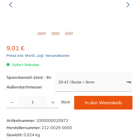
9,01 €
Preise inkl. MwSt. zzgl. Versandkosten
Sofort lieferbar.
Spannbereich (mm) - Ihr
auswählen
Außendurchmesser
Produkt Anzahl: Gib den gewünschten Wert ein oder benutze die Schaltflächen um die Anzahl z
Stück
In den Warenkorb
Artikelnummer:
1000000020972
Herstellernummer:
212-0029-0000
Gewicht:
0,024 kg