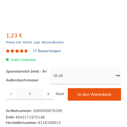
1,23 €
Preise inkl. MwSt. zzgl. Versandkosten
17 Bewertungen
Durchschnittliche Bewertung von 4.8 von 5 Sternen
Sofort lieferbar.
Spannbereich (mm) - Ihr
auswählen
Außendurchmesser
Produkt Anzahl: Gib den gewünschten Wert ein oder benutze die Schaltflächen um die Anzahl z
Stück
In den Warenkorb
Artikelnummer:
2000000076295
EAN:
4043171975148
Herstellernummer:
8116109013