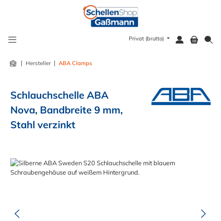
alt springen
Privat (brutto)
|
|
Hersteller
ABA Clamps
Schlauchschelle ABA
Nova, Bandbreite 9 mm,
Stahl verzinkt
Bildergalerie überspringen