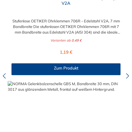
V2A
Stufenlose OETIKER Ohrklemmen 706R – Edelstahl V2A, 7 mm
Bandbreite Die stufenlosen OETIKER Ohrklemmen 706R mit 7
mm Bandbreite aus Edelstahl V2A (AISI 304) sind die ideale
Lösung für zuverlässige, dauerhafte und korrosionsbeständige
Varianten ab
0,49 €
Schlauchverbindungen. Dank der stufenlosen Konstruktion ohne
Überlappungen oder Stufen im inneren Umfang ermöglicht die
Regulärer Preis:
1,19 €
Klemme eine gleichmäßige Rundumklemmung – für perfekte
Dichtheit und optimalen Halt. Die Ohrklemmen 706R lassen sich
einfach, schnell und platzsparend montieren. Aufgrund ihrer
Zum Produkt
kompakten Bauweise und präzisen Spannbereiche sind sie
ideal für Anwendungen mit geringem Bauraum geeignet – etwa
in der Automobilindustrie, im Maschinenbau oder in Geräten mit
feinen Leitungen. Vorteile & Features Stufenlose Konstruktion
ohne Überlappung – gleichmäßige 360°-Rundumklemmung
7 mm Bandbreite für präzise, dichte Verbindungen Edelstahl
V2A (AISI 304) – rostfrei & korrosionsbeständig Niedrige
Bauhöhe – ideal bei engem Bauraum Optisch erkennbarer
geschlossener Zustand Nicht wiederverwendbar – maximale
Sicherheit bei Dauermontage Sicherer Halt bei Vibration,
Druck- und Temperaturschwankungen Schnelle, einfache