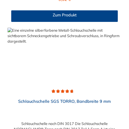
somit die richtige Wahl für Schlauchverbindungen jeglicher Art.
Der Spannbereich der Schlauchschelle nach DIN 3017 ist bis
210 mm in verschiedenen Abstufungen frei wählbar.
Zum Produkt
Durchschnittliche Bewertung von 4.7 von 5 Sternen
Schlauchschelle SGS TORRO, Bandbreite 9 mm
Schlauchschelle nach DIN 3017 Die Schlauchschelle