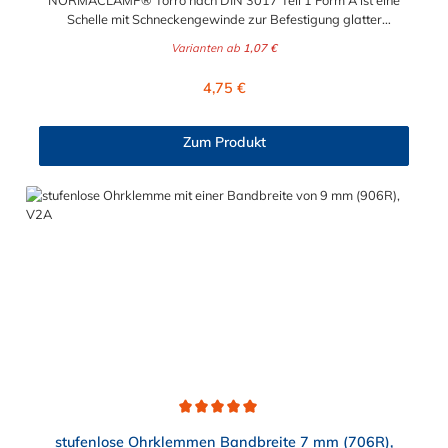
NORMACLAMP® Torro nach DIN 3017 Teil 1 Form A ist eine
Schelle mit Schneckengewinde zur Befestigung glatter
Schläuche. Sie zeichnet sich durch einen großen Spannbereich
Varianten ab
1,07 €
aus, ist einfach montierbar, wiederverwendbar und durch ihre
abgerundeten Bandkanten besonders schlauchschonend und
Regulärer Preis:
4,75 €
somit die richtige Wahl für Schlauchverbindungen jeglicher Art.
Der Spannbereich der Schlauchschelle nach DIN 3017 ist bis
210 mm in verschiedenen Abstufungen frei wählbar.
Zum Produkt
Durchschnittliche Bewertung von 5 von 5 Sternen
stufenlose Ohrklemmen Bandbreite 7 mm (706R),