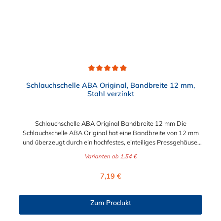
Durchschnittliche Bewertung von 4.9 von 5 Sternen
Schlauchschelle ABA Original, Bandbreite 12 mm,
Stahl verzinkt
Schlauchschelle ABA Original Bandbreite 12 mm Die
Schlauchschelle ABA Original hat eine Bandbreite von 12 mm
und überzeugt durch ein hochfestes, einteiliges Pressgehäuse.
Durch die abgerundeten Bandkanten und einer glatten
Varianten ab
1,54 €
Bandinnenseite werden die Schläuche geschützt. Die
Schlauchschelle ABA Original mit einer Bandbreite von 12 mm
Regulärer Preis:
7,19 €
hat einen wählbaren Spannbereich von 16 mm bis 310 mm.
Vorteile auf einen Blick Hohe Spannkraft Hohes
Bruchdrehmoment Schlauchschonend dank glatter
Zum Produkt
Bandinnenseite Jede Schelle ist zur Rückverfolgbarkeit mit
einem Datumsstempel versehe Anwendungsbeispiele: