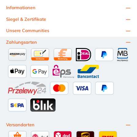
Informationen
Siegel & Zertifikate
Unsere Communities
Zahlungsarten
Amazon Pay
Vorkasse per Überweisung
Kauf auf Rechnung (10 Tage Netto)
iDEAL
PayPal
Multiba
Apple Pay
Google Pay
eps
Bancontact
Przelewy24
Kredit- oder Debitkarte
Später Bezahlen
SEPA Lastschrift
BLIK
Versandarten