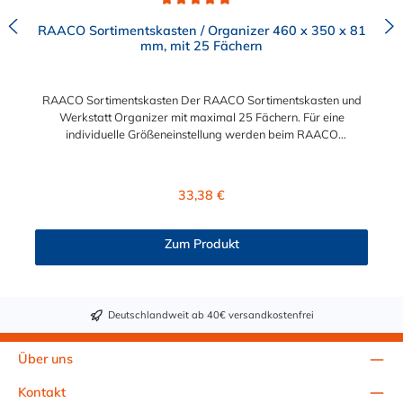
Durchschnittliche Bewertung von 5 von 5 Sternen
RAACO Sortimentskasten / Organizer 460 x 350 x 81
mm, mit 25 Fächern
RAACO Sortimentskasten Der RAACO Sortimentskasten und
Werkstatt Organizer mit maximal 25 Fächern. Für eine
individuelle Größeneinstellung werden beim RAACO
Sortimentskasten 21 Trennwände lose beigelegt. Der
transparente Deckel der RAACO Sortimentskasten bietet einen
Überblick über den Inhalt.
Regulärer Preis:
33,38 €
Zum Produkt
Deutschlandweit ab 40€ versandkostenfrei
Über uns
Kontakt