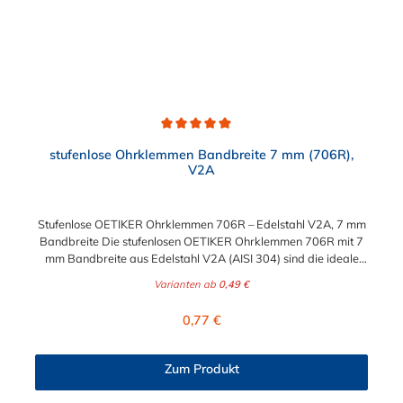
Durchschnittliche Bewertung von 5 von 5 Sternen
stufenlose Ohrklemmen Bandbreite 7 mm (706R),
V2A
Stufenlose OETIKER Ohrklemmen 706R – Edelstahl V2A, 7 mm
Bandbreite Die stufenlosen OETIKER Ohrklemmen 706R mit 7
mm Bandbreite aus Edelstahl V2A (AISI 304) sind die ideale
Lösung für zuverlässige, dauerhafte und korrosionsbeständige
Varianten ab
0,49 €
Schlauchverbindungen. Dank der stufenlosen Konstruktion ohne
Überlappungen oder Stufen im inneren Umfang ermöglicht die
Regulärer Preis:
0,77 €
Klemme eine gleichmäßige Rundumklemmung – für perfekte
Dichtheit und optimalen Halt. Die Ohrklemmen 706R lassen sich
einfach, schnell und platzsparend montieren. Aufgrund ihrer
Zum Produkt
kompakten Bauweise und präzisen Spannbereiche sind sie
ideal für Anwendungen mit geringem Bauraum geeignet – etwa