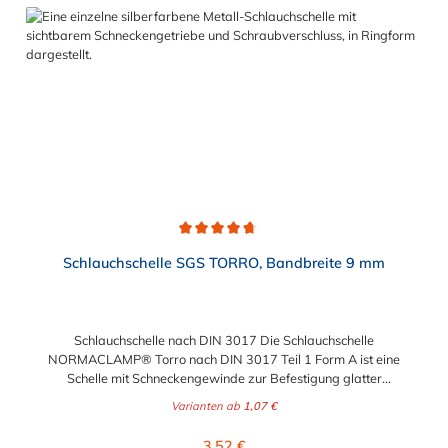
Maschinenbau Chemische Industrie Bewässungssysteme
Eisenbahn Landmaschinen Baumaschinen Marineindustrie
Heimwerker
Durchschnittliche Bewertung von 4.7 von 5 Sternen
Schlauchschelle SGS TORRO, Bandbreite 9 mm
Schlauchschelle nach DIN 3017 Die Schlauchschelle
NORMACLAMP® Torro nach DIN 3017 Teil 1 Form A ist eine
Schelle mit Schneckengewinde zur Befestigung glatter
Schläuche. Sie zeichnet sich durch einen großen Spannbereich
Varianten ab
1,07 €
aus, ist einfach montierbar, wiederverwendbar und durch ihre
abgerundeten Bandkanten besonders schlauchschonend und
Regulärer Preis:
3,52 €