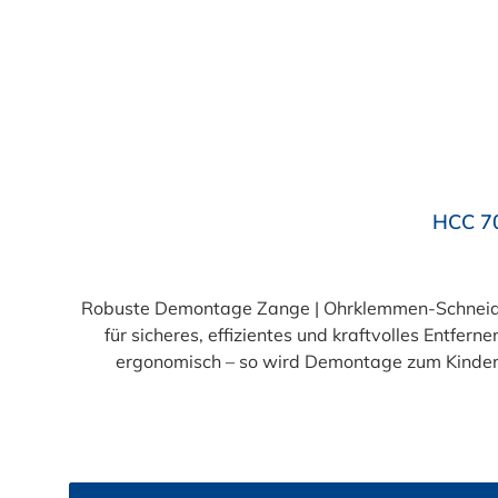
HCC 7
Robuste Demontage Zange | Ohrklemmen-Schneide
für sicheres, effizientes und kraftvolles Entfer
ergonomisch – so wird Demontage zum Kinderspiel Extrem widerstandsfähig: Ideal für das Entfernen von Edelstahl- und Stahlklemmen b
Compound-Mechanik: Hohe Kraftübersetzung bei minimalem Kraf
orangefarbene Griffe sorgen für Komfort, Kontrolle und klare Unterscheidun
vereint Mit ihrer langlebigen Konstruktion und der effizienten Kraftübertragung ist diese Handzange die ideale Wahl für alle, die regelmäßig mit Ohrklemmen
arbeiten. Egal ob in der Kfz-Werkstatt, im Masch
und sicher. Jetzt bestellen und clever demontieren – Ihre neue Lieblingszange wartet! Warten 