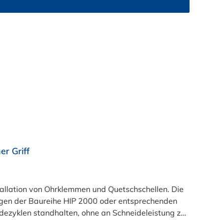
bei jeder Anwendung.
r Griff
lation von Ohrklemmen und Quetschschellen. Die
ngen der Baureihe HIP 2000 oder entsprechenden
idezyklen standhalten, ohne an Schneideleistung zu