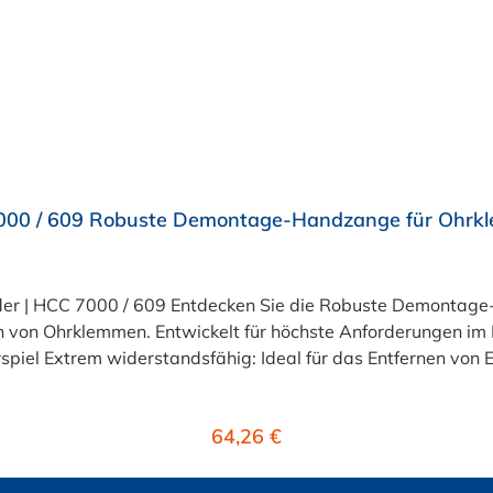
000 / 609 Robuste Demontage-Handzange für Ohrk
r | HCC 7000 / 609 Entdecken Sie die Robuste Demontage
nen von Ohrklemmen. Entwickelt für höchste Anforderungen im 
is zu 10 × 1 mm.
taufwand – auch für längere Einsätze bestens geeignet. Ergonomisches Desi
g von Montagewerkzeugen. Sicherheit, Komfort und Langlebigkeit in einem Werkzeug
Regulärer Preis:
64,26 €
inenbau oder im Sanitärbereich – dieses Werkzeug entlastet
Sie nicht länger: Holen Sie sich die Robuste Demontage-Handzange