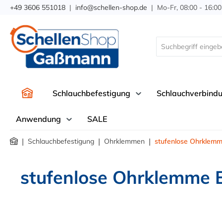
+49 3606 551018
|
info@schellen-shop.de
| Mo-Fr, 08:00 - 16:00
springen
Zur Hauptnavigation springen
Schlauchbefestigung
Schlauchverbind
Anwendung
SALE
|
|
|
Schlauchbefestigung
Ohrklemmen
stufenlose Ohrklem
stufenlose Ohrklemme 