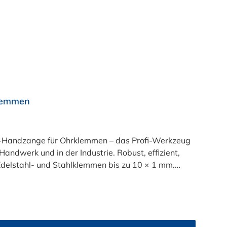
lemmen
-Handzange für Ohrklemmen – das Profi-Werkzeug
Handwerk und in der Industrie. Robust, effizient,
gn: Rutschfeste,
 Ihre Hände und macht jede Demontage kontrolliert