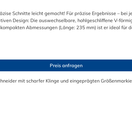
zise Schnitte leicht gemacht! Für präzise Ergebnisse – bei 
iven Design: Die auswechselbare, hohlgeschliffene V-förmig
kompakten Abmessungen (Länge: 235 mm) ist er ideal für den
raum sorgen für gerade Schnitte – ganz ohne Nachbearbeit
tables Arbeiten, auch bei häufigem Gebrauch. Und das Beste: 
 Werkzeugkasten. Perfekt für vielseitige Anwendungen Ob Sc
abei die Rundheit des Rohrs. Mit einer Öffnungsweite von 28,
etzt im Schellen-Shop bestellen! Bestellen Sie jetzt den HT
Preis anfragen
04 506) bequem online bei Schellen-Shop und sichern Sie sic