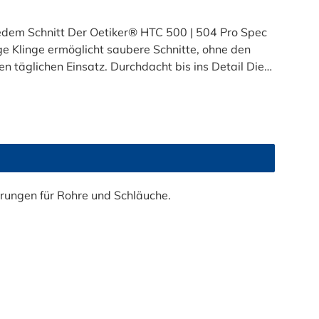
jedem Schnitt Der Oetiker® HTC 500 | 504 Pro Spec
e Klinge ermöglicht saubere Schnitte, ohne den
 täglichen Einsatz. Durchdacht bis ins Detail Die
ung. Die federbelasteten, ergonomisch gebogenen
Die Klinge wird bei Nichtgebrauch sicher im
hläuche, PEX-, PE-RT-, Poly- oder HDPE-Rohre – der
5 mm und einer Referenzbackenkraft von 500 N ist er
C 500 | 504 Pro Spec Schlauchabschneider inklusive
h höchste Präzision für Ihre Arbeit!