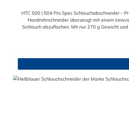
HTC 500 | 504 Pro Spec Schlauchabschneider – Prä
Handrohrschneider überzeugt mit einem innovat
Schlauch abzuflachen. Mit nur 270 g Gewicht und 
speziell geformten Abflachungen im Schneidhohl
Griffe garantieren ein sicheres und komfor
Schneidhohlraum verstaut – für mehr Sicherheit im
HTC 500 | 504 liefert exakte Schnitte und erhält d
das ideale Werkzeug für Handwerk und Industrie. J
passender Ersatzklinge (HTC 500 | 5