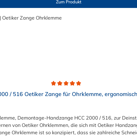
Zum Produkt
 heute in Ihre Werkstatt und erleben Sie den Unterschied 
00 / 516 Oetiker Zange für Ohrklemme, ergonomische
klemme, Demontage-Handzange HCC 2000 / 516, zur Deinstal
fernen von Oetiker Ohrklemmen, die sich mit Oetiker Handza
ange Ohrklemme ist so konzipiert, dass sie zahlreiche Schne