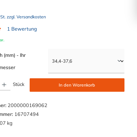
wSt. zzgl. Versandkosten
1 Bewertung
liche Bewertung von 5 von 5 Sternen
ar.
 (mm) - Ihr
auswählen
messer
Gib den gewünschten Wert ein oder benutze die Schaltflächen um die Anzahl zu e
Stück
In den Warenkorb
er:
2000000169062
ummer:
16707494
07 kg