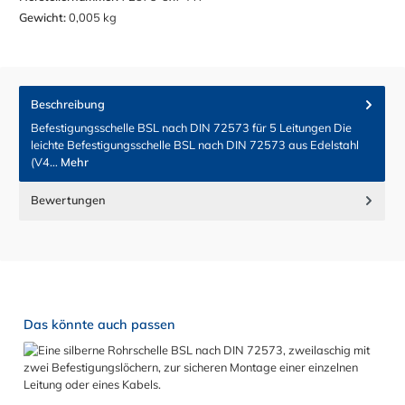
Gewicht:
0,005 kg
Beschreibung
Befestigungsschelle BSL nach DIN 72573 für 5 Leitungen Die
leichte Befestigungsschelle BSL nach DIN 72573 aus Edelstahl
(V4…
Mehr
Bewertungen
Produktgalerie überspringen
Das könnte auch passen