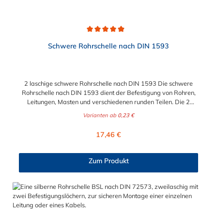
Durchschnittliche Bewertung von 4.9 von 5 Sternen
Schwere Rohrschelle nach DIN 1593
2 laschige schwere Rohrschelle nach DIN 1593 Die schwere
Rohrschelle nach DIN 1593 dient der Befestigung von Rohren,
Leitungen, Masten und verschiedenen runden Teilen. Die 2
laschige schwere Rohrschelle nach DIN 1593 ist zur direkten
Varianten ab
0,23 €
Montage auf dem Untergrund, der Wand oder an der Decke,
geeignet. Der Durchmesser ist von 7 mm bis 140 mm (5") in
Regulärer Preis:
17,46 €
verschiedenen Abstufungen der schweren Rohrschelle nach DIN
1593 wählbar.
Zum Produkt