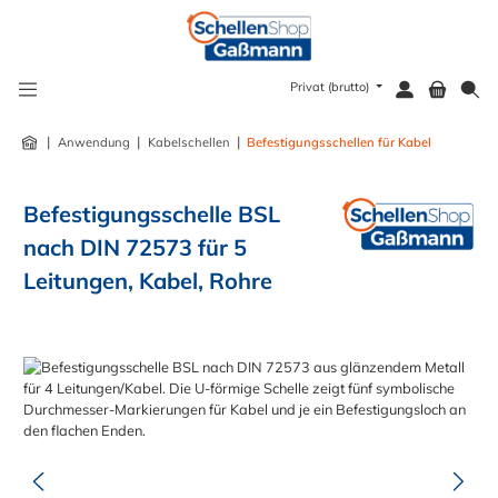
alt springen
Privat (brutto)
|
|
|
Anwendung
Kabelschellen
Befestigungsschellen für Kabel
Befestigungsschelle BSL
nach DIN 72573 für 5
Leitungen, Kabel, Rohre
Bildergalerie überspringen