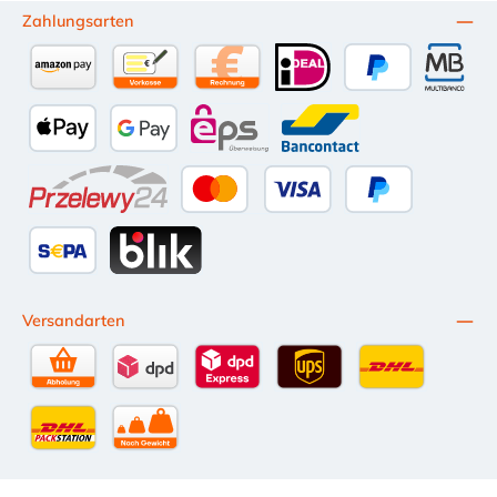
Zahlungsarten
Amazon Pay
Vorkasse per Überweisung
Kauf auf Rechnung (10 Tage Netto)
iDEAL
PayPal
Multiba
Apple Pay
Google Pay
eps
Bancontact
Przelewy24
Kredit- oder Debitkarte
Später Bezahlen
SEPA Lastschrift
BLIK
Versandarten
Selbstabholung
DPD Standardversand
DPD Expressversand - 12 Uhr
UPS Standard International
DHL Standardv
DHL-Versand an Packstation
per Spedition