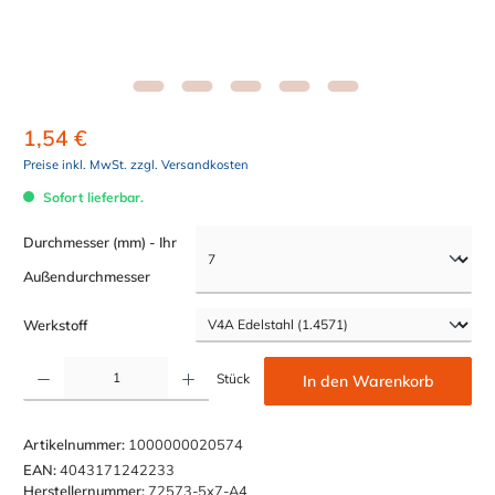
1,54 €
Preise inkl. MwSt. zzgl. Versandkosten
Sofort lieferbar.
Durchmesser (mm) - Ihr
auswählen
Außendurchmesser
auswählen
Werkstoff
Produkt Anzahl: Gib den gewünschten Wert ein oder benutze die Schaltflächen um die Anzahl z
Stück
In den Warenkorb
Artikelnummer:
1000000020574
EAN:
4043171242233
Herstellernummer:
72573-5x7-A4