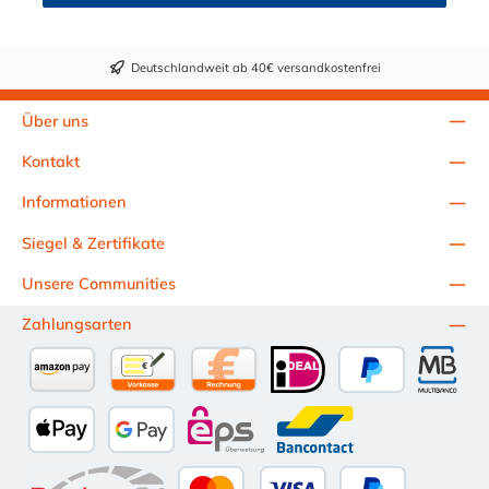
Deutschlandweit ab 40€ versandkostenfrei
Über uns
Kontakt
Informationen
Siegel & Zertifikate
Unsere Communities
Zahlungsarten
Amazon Pay
Vorkasse per Überweisung
Kauf auf Rechnung (10 Tage Netto)
iDEAL
PayPal
Multiba
Apple Pay
Google Pay
eps
Bancontact