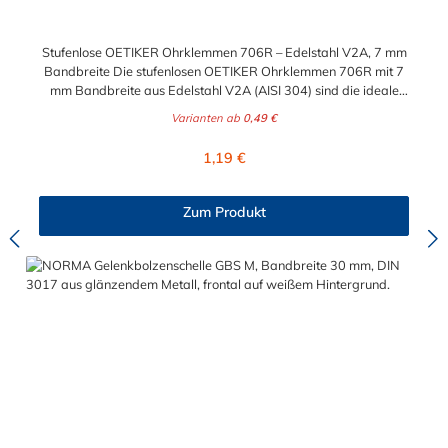
Stufenlose OETIKER Ohrklemmen 706R – Edelstahl V2A, 7 mm
Bandbreite Die stufenlosen OETIKER Ohrklemmen 706R mit 7
mm Bandbreite aus Edelstahl V2A (AISI 304) sind die ideale
Lösung für zuverlässige, dauerhafte und korrosionsbeständige
Varianten ab
0,49 €
Schlauchverbindungen. Dank der stufenlosen Konstruktion ohne
Überlappungen oder Stufen im inneren Umfang ermöglicht die
Regulärer Preis:
1,19 €
Klemme eine gleichmäßige Rundumklemmung – für perfekte
Dichtheit und optimalen Halt. Die Ohrklemmen 706R lassen sich
einfach, schnell und platzsparend montieren. Aufgrund ihrer
Zum Produkt
kompakten Bauweise und präzisen Spannbereiche sind sie
ideal für Anwendungen mit geringem Bauraum geeignet – etwa
in der Automobilindustrie, im Maschinenbau oder in Geräten mit
feinen Leitungen. Vorteile & Features Stufenlose Konstruktion
ohne Überlappung – gleichmäßige 360°-Rundumklemmung
7 mm Bandbreite für präzise, dichte Verbindungen Edelstahl
V2A (AISI 304) – rostfrei & korrosionsbeständig Niedrige
Bauhöhe – ideal bei engem Bauraum Optisch erkennbarer
geschlossener Zustand Nicht wiederverwendbar – maximale
Sicherheit bei Dauermontage Sicherer Halt bei Vibration,
Druck- und Temperaturschwankungen Schnelle, einfache
Montage mit Ohrklemmenzange Anwendungsbereiche Für