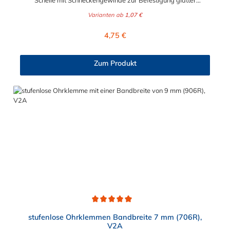
Schelle mit Schneckengewinde zur Befestigung glatter
Schläuche. Sie zeichnet sich durch einen großen Spannbereich
Varianten ab
1,07 €
aus, ist einfach montierbar, wiederverwendbar und durch ihre
abgerundeten Bandkanten besonders schlauchschonend und
Regulärer Preis:
4,75 €
somit die richtige Wahl für Schlauchverbindungen jeglicher Art.
Der Spannbereich der Schlauchschelle nach DIN 3017 ist bis
210 mm in verschiedenen Abstufungen frei wählbar.
Zum Produkt
Durchschnittliche Bewertung von 5 von 5 Sternen
stufenlose Ohrklemmen Bandbreite 7 mm (706R),
V2A