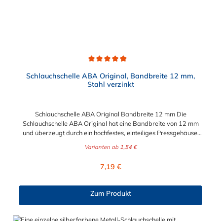
Durchschnittliche Bewertung von 4.9 von 5 Sternen
Schlauchschelle ABA Original, Bandbreite 12 mm,
Stahl verzinkt
Schlauchschelle ABA Original Bandbreite 12 mm Die
Schlauchschelle ABA Original hat eine Bandbreite von 12 mm
und überzeugt durch ein hochfestes, einteiliges Pressgehäuse.
Durch die abgerundeten Bandkanten und einer glatten
Varianten ab
1,54 €
Bandinnenseite werden die Schläuche geschützt. Die
Schlauchschelle ABA Original mit einer Bandbreite von 12 mm
Regulärer Preis:
7,19 €
hat einen wählbaren Spannbereich von 16 mm bis 310 mm.
Vorteile auf einen Blick Hohe Spannkraft Hohes
Bruchdrehmoment Schlauchschonend dank glatter
Zum Produkt
Bandinnenseite Jede Schelle ist zur Rückverfolgbarkeit mit
einem Datumsstempel versehe Anwendungsbeispiele:
Maschinenbau Chemische Industrie Bewässungssysteme