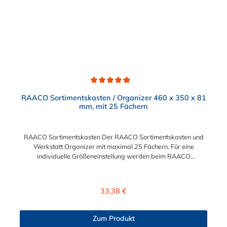
Schlauchwechsel an Kraftstoff-, Öl- und Wasserleitungen.
Bestellen Sie jetzt die Spezial-Schlauchklemmenzange im
Schellen-Shop!
Durchschnittliche Bewertung von 5 von 5 Sternen
RAACO Sortimentskasten / Organizer 460 x 350 x 81
mm, mit 25 Fächern
RAACO Sortimentskasten Der RAACO Sortimentskasten und
Werkstatt Organizer mit maximal 25 Fächern. Für eine
individuelle Größeneinstellung werden beim RAACO
Sortimentskasten 21 Trennwände lose beigelegt. Der
transparente Deckel der RAACO Sortimentskasten bietet einen
Überblick über den Inhalt.
Regulärer Preis:
33,38 €
Zum Produkt