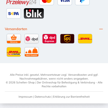
Przelewy24
Kredit- oder Debitkarte
Später Bezahlen
SEPA Lastschrift
BLIK
Versandarten
Selbstabholung
DPD Standardversand
DPD Expressversand - 12 Uhr
UPS Standard International
DHL Standardv
DHL-Versand an Packstation
per Spedition
Alle Preise inkl. gesetzl. Mehrwertsteuer zzgl.
Versandkosten
und ggf.
Nachnahmegebühren, wenn nicht anders angegeben.
© 2026 Schellen-Shop | Der Onlineshop für Befestigung & Verbindung - Alle
Rechte vorbehalten
Impressum
|
Datenschutz
|
Erklärung zur Barrierefreiheit