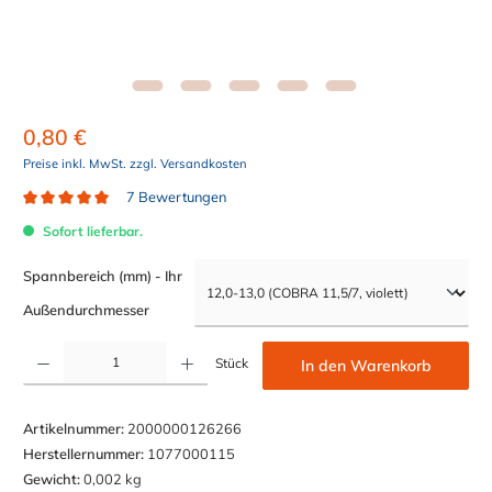
0,80 €
Preise inkl. MwSt. zzgl. Versandkosten
7 Bewertungen
Durchschnittliche Bewertung von 5 von 5 Sternen
Sofort lieferbar.
Spannbereich (mm) - Ihr
auswählen
Außendurchmesser
Produkt Anzahl: Gib den gewünschten Wert ein oder benutze die Schaltflächen um die Anzahl z
Stück
In den Warenkorb
Artikelnummer:
2000000126266
Herstellernummer:
1077000115
Gewicht:
0,002 kg