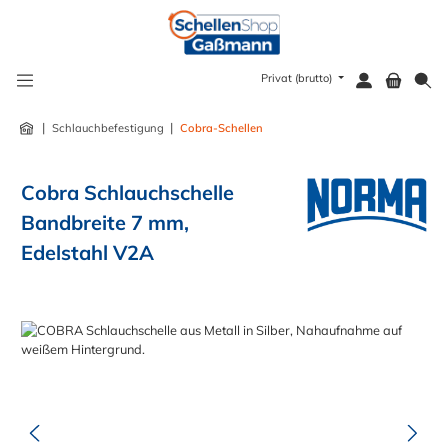
alt springen
Privat (brutto)
|
|
Schlauchbefestigung
Cobra-Schellen
Cobra Schlauchschelle
Bandbreite 7 mm,
Edelstahl V2A
Bildergalerie überspringen