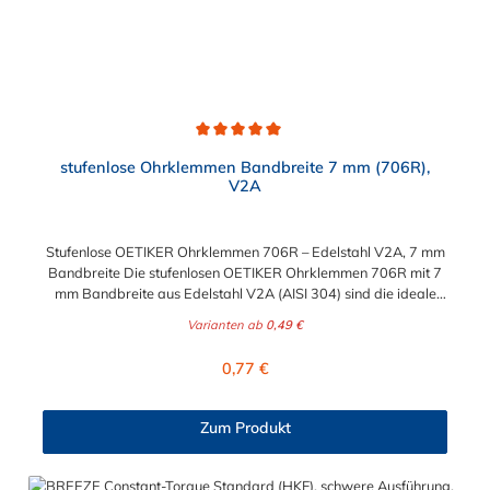
Durchschnittliche Bewertung von 5 von 5 Sternen
stufenlose Ohrklemmen Bandbreite 7 mm (706R),
V2A
Stufenlose OETIKER Ohrklemmen 706R – Edelstahl V2A, 7 mm
Bandbreite Die stufenlosen OETIKER Ohrklemmen 706R mit 7
mm Bandbreite aus Edelstahl V2A (AISI 304) sind die ideale
Lösung für zuverlässige, dauerhafte und korrosionsbeständige
Varianten ab
0,49 €
Schlauchverbindungen. Dank der stufenlosen Konstruktion ohne
Überlappungen oder Stufen im inneren Umfang ermöglicht die
Regulärer Preis:
0,77 €
Klemme eine gleichmäßige Rundumklemmung – für perfekte
Dichtheit und optimalen Halt. Die Ohrklemmen 706R lassen sich
einfach, schnell und platzsparend montieren. Aufgrund ihrer
Zum Produkt
kompakten Bauweise und präzisen Spannbereiche sind sie
ideal für Anwendungen mit geringem Bauraum geeignet – etwa
in der Automobilindustrie, im Maschinenbau oder in Geräten mit