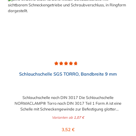
Eisenbahn Landmaschinen Baumaschinen Marineindustrie
Heimwerker
Durchschnittliche Bewertung von 4.7 von 5 Sternen
Schlauchschelle SGS TORRO, Bandbreite 9 mm
Schlauchschelle nach DIN 3017 Die Schlauchschelle
NORMACLAMP® Torro nach DIN 3017 Teil 1 Form A ist eine
Schelle mit Schneckengewinde zur Befestigung glatter
Schläuche. Sie zeichnet sich durch einen großen Spannbereich
Varianten ab
1,07 €
aus, ist einfach montierbar, wiederverwendbar und durch ihre
abgerundeten Bandkanten besonders schlauchschonend und
Regulärer Preis:
3,52 €
somit die richtige Wahl für Schlauchverbindungen jeglicher Art.