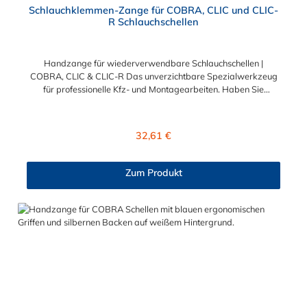
Schlauchklemmen-Zange für COBRA, CLIC und CLIC-
R Schlauchschellen
Handzange für wiederverwendbare Schlauchschellen |
COBRA, CLIC & CLIC-R Das unverzichtbare Spezialwerkzeug
für professionelle Kfz- und Montagearbeiten. Haben Sie
Probleme beim Lösen oder Befestigen von Klemmschellen an
Kraftstoffleitungen, Luftfiltern oder Kühlsystemen? Mit der
Schlauchklemmen-Zange für COBRA, CLIC und CLIC-R
Regulärer Preis:
32,61 €
Schellen wird diese Arbeit zum Kinderspiel. Diese Spezialzange
wurde entwickelt, um sogenannte "wiederverwendbare
Schellen" sicher zu öffnen und auch wieder kraftschlüssig zu
Zum Produkt
verschließen, ohne die Schelle oder den Schlauch zu
beschädigen. Perfekt für Clic- und Clic-R-Systeme Viele
moderne Fahrzeuge (z.B. von VW, Audi, Mercedes, Opel,
Peugeot) verwenden spezielle Klemmschellen, die mit
herkömmlichen Kombizangen kaum zu greifen sind. Unsere
Zange greift präzise in die Aufnahmen der Schelle. Der speziell
geformte Zangenkopf ermöglicht zwei Funktionen: Öffnen:
Lösen Sie die Verriegelung der Schelle sekundenschnell für
Wartungsarbeiten. Schließen: Klicken Sie die Schelle nach
erfolgter Reparatur wieder sicher und fest zusammen.