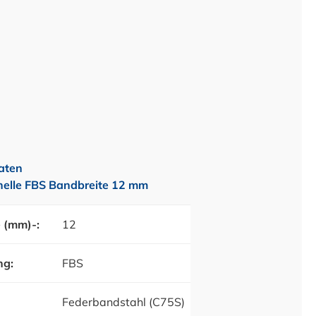
aten
elle FBS Bandbreite 12 mm
 (mm)-:
12
ng:
FBS
Federbandstahl (C75S)