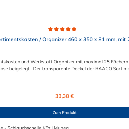
timentskasten / Organizer 460 x 350 x 81 mm, mit 
asten und Werkstatt Organizer mit maximal 25 Fächern. F
e beigelegt. Der transparente Deckel der RAACO Sortiments
Regulärer Preis:
33,38 €
Zum Produkt