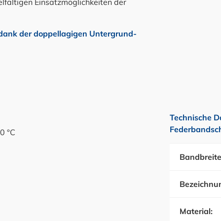
elfältigen Einsatzmöglichkeiten der
 dank der doppellagigen Untergrund-
Technische D
Federbandsch
0 °C
Bandbreite
Bezeichnu
Material: