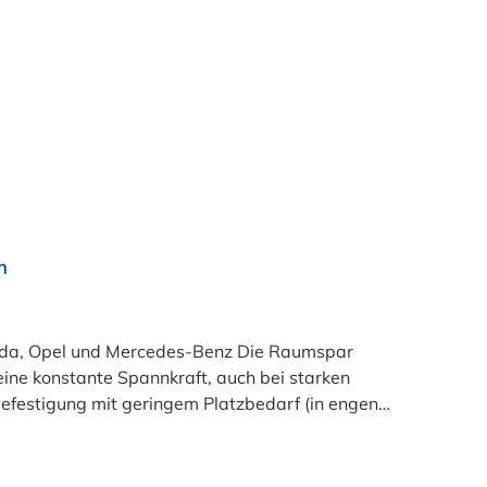
m
Skoda, Opel und Mercedes-Benz Die Raumspar
eine konstante Spannkraft, auch bei starken
festigung mit geringem Platzbedarf (in engen
tet Ihnen die gleichen technischen Werte wie
R Federbandschelle? Optimaler Korrosions- und
chlauchschelle KFz besteht aus einer zinkhaltigen