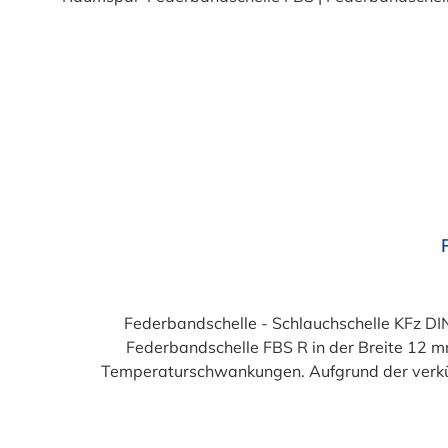
Durchschnittliche Bewertung von 4.7 von 5 Sternen
Federbandschelle - Schlauchschelle KFz DI
Federbandschelle FBS R in der Breite 12 mm
Temperaturschwankungen. Aufgrund der verkür
Bauräumen / Motorräumen) ermöglicht. Diese 
Standardausführung in Form der Federbandsche
Chemikalienschutz dank der doppellagigen Untergr