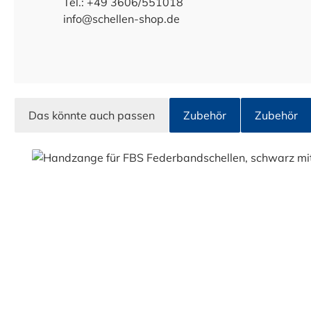
Tel.: +49 3606/551018
info@schellen-shop.de
Das könnte auch passen
Zubehör
Zubehör
Produktgalerie überspringen