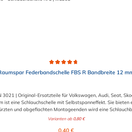
Raumspar Federbandschelle FBS R Bandbreite 12 m
N 3021 | Original-Ersatzteile für Volkswagen, Audi, Seat, 
 ist eine Schlauchschelle mit Selbstspanneffekt. Sie bieten 
zten und abgeflachten Montageenden wird eine Schlauchbe
Federbandschelle und Schlauchschelle KFz nach DIN 3021 bie
Varianten ab
0,80 €
lle FBS. Was ist das Besondere an der Oberfläche der FBS 
Regulärer Preis:
0,40 €
und- und Deckschicht-Beschichtung. Die Oberfläche dieser S