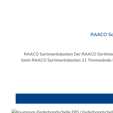
Durchschnittliche Bewertung von 5 von 5 Sternen
RAACO Sor
RAACO Sortimentskasten Der RAACO Sortimentsk
beim RAACO Sortimentskasten 21 Trennwände los
Produktgalerie überspringen