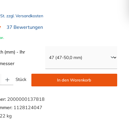
wSt. zzgl. Versandkosten
37 Bewertungen
liche Bewertung von 4.9 von 5 Sternen
ar.
 (mm) - Ihr
auswählen
messer
Gib den gewünschten Wert ein oder benutze die Schaltflächen um die Anzahl zu e
Stück
In den Warenkorb
er:
2000000137818
ummer:
1128124047
22 kg