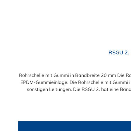
Durchschnittliche Bewertung von 5 von 5 Sternen
RSGU 2. 
Rohrschelle mit Gummi in Bandbreite 20 mm Die R
EPDM-Gummieinlage. Die Rohrschelle mit Gummi in
sonstigen Leitungen. Die RSGU 2. hat eine Band
Durchmesserbereich d