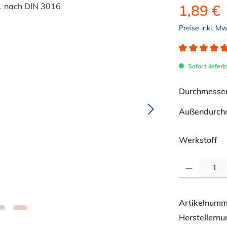
1,89 €
Preise inkl. M
Durchschnitt
Sofort lieferb
Durchmesser 
Außendurch
au
Werkstoff
Produkt Anzahl: 
Artikelnumm
Herstellern