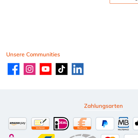
Unsere Communities
Facebook
Instagram
YouTube
TikTok
LinkedIn
Zahlungsarten
Amazon Pay
Vorkasse per Überweisung
iDEAL
Kauf auf Rechnung (10 
PayPal
Multi