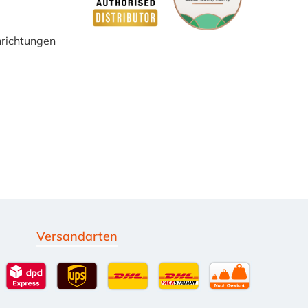
inrichtungen
Versandarten
g
Standardversand
DPD Expressversand - 12 Uhr
UPS Standard International
DHL Standardversand
DHL-Versand an Packsta
per Spedition