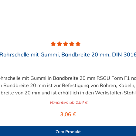
Rohrschelle mit Gummi, Bandbreite 20 mm, DIN 301
ohrschelle mit Gummi in Bandbreite 20 mm RSGU Form F1 na
 Bandbreite 20 mm ist zur Befestigung von Rohren, Kabeln
breite von 20 mm und ist erhältlich in den Werkstoffen Stah
er Rohrschelle mit Gummi in Bandbreite 20 mm liegt zwisc
Varianten ab
1,54 €
Regulärer Preis:
3,06 €
Zum Produkt