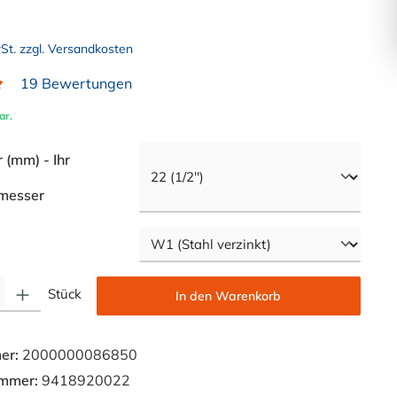
wSt. zzgl. Versandkosten
19 Bewertungen
liche Bewertung von 4.9 von 5 Sternen
ar.
(mm) - Ihr
auswählen
messer
swählen
Gib den gewünschten Wert ein oder benutze die Schaltflächen um die Anzahl zu e
Stück
In den Warenkorb
er:
2000000086850
ummer:
9418920022