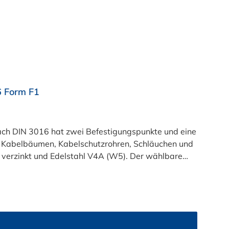
6 Form F1
ch DIN 3016 hat zwei Befestigungspunkte und eine
, Kabelbäumen, Kabelschutzrohren, Schläuchen und
l verzinkt und Edelstahl V4A (W5). Der wählbare
hen 10 mm und 187 mm.