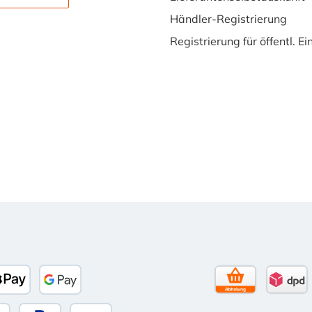
Händler-Registrierung
Registrierung für öffentl. E
Tage Netto)
banco
Apple Pay
Google Pay
Selbstabholun
DPD 