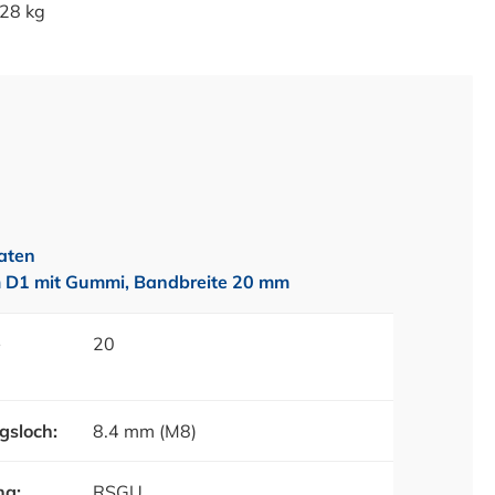
28 kg
aten
 D1 mit Gummi, Bandbreite 20 mm
e
20
gsloch:
8.4 mm (M8)
ng:
RSGU