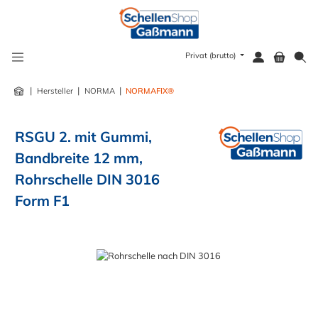
alt springen
Privat (brutto)
|
|
|
Hersteller
NORMA
NORMAFIX®
RSGU 2. mit Gummi,
Bandbreite 12 mm,
Rohrschelle DIN 3016
Form F1
Bildergalerie überspringen