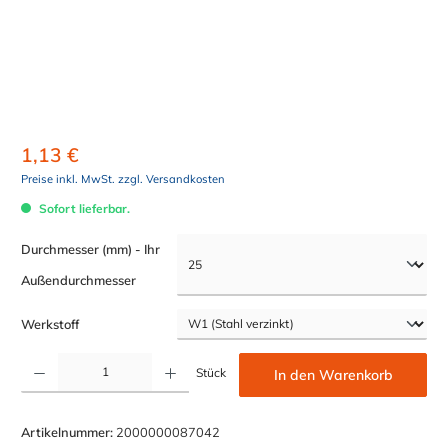
1,13 €
Preise inkl. MwSt. zzgl. Versandkosten
Sofort lieferbar.
Durchmesser (mm) - Ihr
auswählen
Außendurchmesser
auswählen
Werkstoff
Produkt Anzahl: Gib den gewünschten Wert ein oder benutze die Schaltflächen um die Anzahl z
Stück
In den Warenkorb
Artikelnummer:
2000000087042