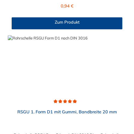
von 12 mm und ist erhältlich in den Werkstoffen Stahl verzinkt
Regulärer Preis:
0,94 €
und Edelstahl V4A (W5). Der Durchmesserbereich
der Rohrschelle nach DIN 3016 liegt zwischen 5 mm und 34
mm und ist wählbar.
Zum Produkt
Durchschnittliche Bewertung von 4.9 von 5 Sternen
RSGU 1. Form D1 mit Gummi, Bandbreite 20 mm