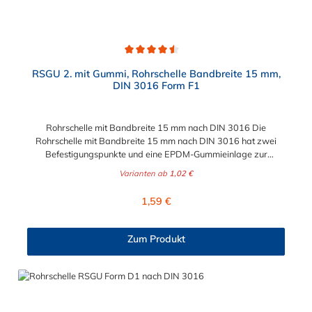
Durchschnittliche Bewertung von 4.5 von 5 Sternen
RSGU 2. mit Gummi, Rohrschelle Bandbreite 15 mm,
DIN 3016 Form F1
Rohrschelle mit Bandbreite 15 mm nach DIN 3016 Die
Rohrschelle mit Bandbreite 15 mm nach DIN 3016 hat zwei
Befestigungspunkte und eine EPDM-Gummieinlage zur
Befestigung von Rohren, Kabeln, Kabelbäumen,
Varianten ab
1,02 €
Kabelschutzrohren, Schläuchen und sonstigen Leitungen.
Die Rohrschelle hat eine Bandbreite von 15 mm und ist
Regulärer Preis:
1,59 €
erhältlich in den Werkstoffen Stahl verzinkt und Edelstahl V4A
(W5). Der Durchmesser der Rohrschelle mit Bandbreite 15 mm
nach DIN 3016 ist von 6 mm bis 187 mm auswählbar.
Zum Produkt