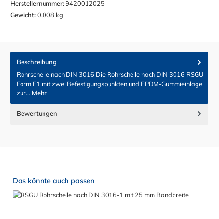
Herstellernummer:
9420012025
Gewicht:
0,008 kg
Beschreibung
Rohrschelle nach DIN 3016 Die Rohrschelle nach DIN 3016 RSGU
Form F1 mit zwei Befestigungspunkten und EPDM-Gummieinlage
zur…
Mehr
Bewertungen
Produktgalerie überspringen
Das könnte auch passen