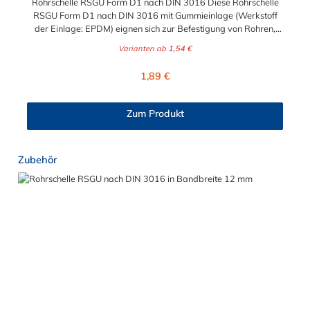
Rohrschelle RSGU Form D1 nach DIN 3016 Diese Rohrschelle
RSGU Form D1 nach DIN 3016 mit Gummieinlage (Werkstoff
der Einlage: EPDM) eignen sich zur Befestigung von Rohren,
Kabeln, Kabelbäumen, Kabelschutzrohren, Schläuchen und
Varianten ab
1,54 €
sonstigen Leitungen.
Regulärer Preis:
1,89 €
Zum Produkt
Produktgalerie überspringen
Zubehör