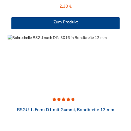
Kabelschutzrohren, Schläuchen und sonstigen Leitungen. Die
Regulärer Preis:
2,30 €
RSGU 2. hat eine Bandbreite von 20 mm und ist erhältlich in den
Werkstoffen Stahl verzinkt und Edelstahl V4A (W5). Der
wählbare Durchmesserbereich der Rohrschelle mit Gummi in
Zum Produkt
Bandbreite 20 mm liegt zwischen 10 mm und 187 mm.
Durchschnittliche Bewertung von 4.8 von 5 Sternen
RSGU 1. Form D1 mit Gummi, Bandbreite 12 mm