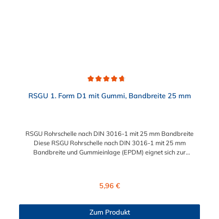
Durchschnittliche Bewertung von 4.8 von 5 Sternen
RSGU 1. Form D1 mit Gummi, Bandbreite 25 mm
RSGU Rohrschelle nach DIN 3016-1 mit 25 mm Bandbreite
Diese RSGU Rohrschelle nach DIN 3016-1 mit 25 mm
Bandbreite und Gummieinlage (EPDM) eignet sich zur
Befestigung von Rohren, Kabeln, Kabelbäumen,
Kabelschutzrohren, Schläuchen und sonstigen Leitungen. Die
RSGU Rohrschelle ist für Durchmesser von 8 mm bis 211 mm
Regulärer Preis:
5,96 €
geeignet.
Zum Produkt