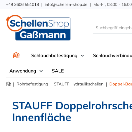
+49 3606 551018
|
info@schellen-shop.de
| Mo-Fr, 08:00 - 16:00
springen
Zur Hauptnavigation springen
Schlauchbefestigung
Schlauchverbind
Anwendung
SALE
|
|
|
Rohrbefestigung
STAUFF Hydraulikschellen
Doppel-Bau
STAUFF Doppelrohrschel
Innenfläche