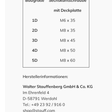
Baugröße
Sechskantschraube
mit Deckplatte
1D
M6 x 35
2D
M8 x 35
3D
M8 x 45
4D
M8 x 50
5D
M8 x 60
Herstellerinformationen:
Walter Stauffenberg GmbH & Co. KG
Im Ehrenfeld 4
D-58791 Werdohl
Tel.: +49 23 92 / 916 0
shop@stauff.com