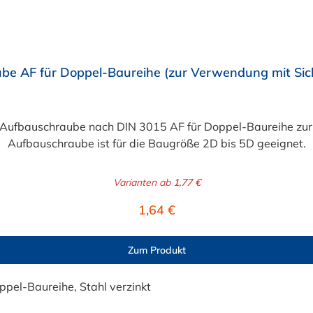
e AF für Doppel-Baureihe (zur Verwendung mit Siche
bauschraube nach DIN 3015 AF für Doppel-Baureihe zur V
Aufbauschraube ist für die Baugröße 2D bis 5D geeignet.
Varianten ab
1,77 €
Regulärer Preis:
1,64 €
Zum Produkt