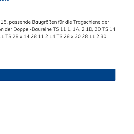
015. passende Baugrößen für die Tragschiene der
3, 4, 5 2D, 3D, 4D TS 30 6, 7, 8 4D, 5D Bezeichnung B1 (mm) B2 (mm) S (mm) H (mm) TS 28 x 11 28 11 2 11 TS 28 x 14 28 11 2 14 TS 28 x 30 28 11 2 30