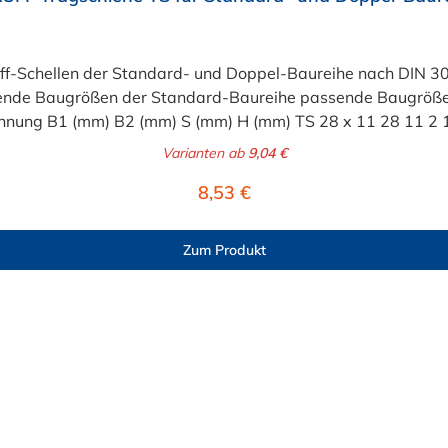
ff-Schellen der Standard- und Doppel-Baureihe nach DIN 3
Varianten ab
9,04 €
Regulärer Preis:
8,53 €
Zum Produkt