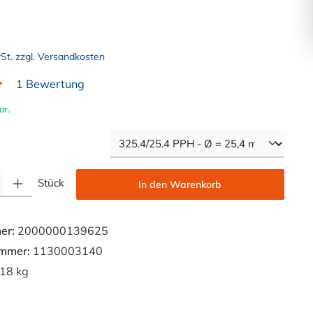
wSt. zzgl. Versandkosten
1 Bewertung
liche Bewertung von 5 von 5 Sternen
ar.
auswählen
Gib den gewünschten Wert ein oder benutze die Schaltflächen um die Anzahl zu e
Stück
In den Warenkorb
er:
2000000139625
ummer:
1130003140
18 kg