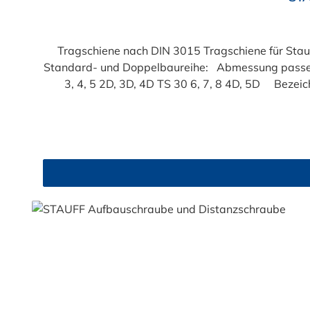
Tragschiene nach DIN 3015 Tragschiene für Stau
Standard- und Doppelbaureihe: Abmessung passende Baugrößen der Standard-Baureihe passende Baugrößen der Doppel-Baureihe TS 11 1, 1A, 2 1D, 2D TS 14