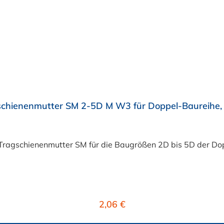
chienenmutter SM 2-5D M W3 für Doppel-Baureihe, S
ragschienenmutter SM für die Baugrößen 2D bis 5D der Do
Regulärer Preis:
2,06 €