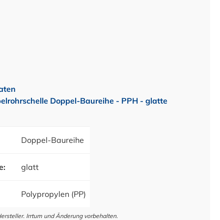
aten
lrohrschelle Doppel-Baureihe - PPH - glatte
Doppel-Baureihe
e:
glatt
Polypropylen (PP)
steller. Irrtum und Änderung vorbehalten.