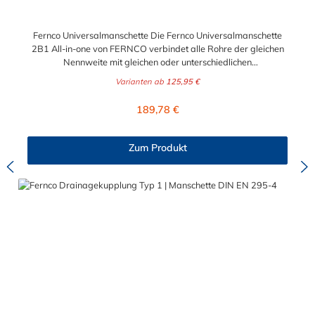
sichere und flexible Verbindung von Rohren in jedem
Entwässerungssystem!
Fernco Universalmanschette Die Fernco Universalmanschette
2B1 All-in-one von FERNCO verbindet alle Rohre der gleichen
Nennweite mit gleichen oder unterschiedlichen
Außendurchmesser – im Rahmen der angegebenen
Varianten ab
125,95 €
Toleranzen. Sie haben ein Rohr freigelegt, ohne die Größe oder
das Material zu kennen? In diesem Fall kann man oft nur
Regulärer Preis:
189,78 €
vermuten, welche Dichtmanschette für die geplante Verbindung
geeignet ist. Wenn Sie Rohre mit unterschiedlichen
Außendurchmessern haben, benötigen Sie traditionell entweder
Zum Produkt
eine Adapterkupplung (AC) oder eine Standardmanschette Typ
2B (SC) mit einem Ausgleichsring. Wir haben ein Produkt, dass
sowohl die Funktionen der Adapterkupplungen - als auch die
der SC-Manschetten vereint, die Fernco Universalmanschette.
Die 2B1 ALL-IN-ONE verbindet Rohre gleicher oder
unterschiedlicher Nennweite, unabhängig von Material- und
Oberflächenstruktur professionell, schnell und sicher.