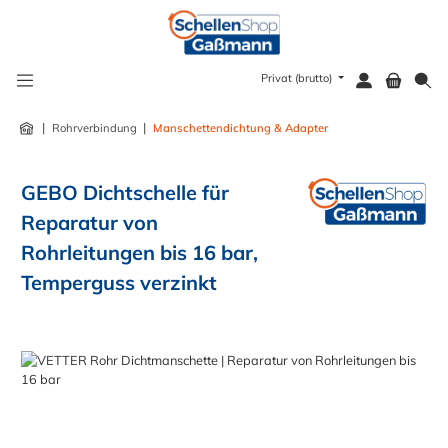
alt springen
Privat (brutto)
|
|
Rohrverbindung
Manschettendichtung & Adapter
GEBO Dichtschelle für
Reparatur von
Rohrleitungen bis 16 bar,
Temperguss verzinkt
Bildergalerie überspringen