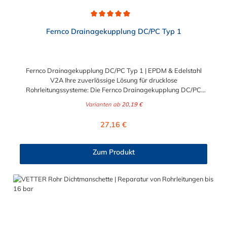
Durchschnittliche Bewertung von 5 von 5 Sternen
Fernco Drainagekupplung DC/PC Typ 1
Fernco Drainagekupplung DC/PC Typ 1 | EPDM & Edelstahl
V2A Ihre zuverlässige Lösung für drucklose
Rohrleitungssysteme: Die Fernco Drainagekupplung DC/PC
Typ 1 ist speziell für den Einsatz in Drainagesystemen
Varianten ab
20,19 €
konzipiert, bei denen keine Scherlasten abgefangen werden
müssen. Als Ihr Spezialist für Befestigung und Verbindung
Regulärer Preis:
27,16 €
bieten wir Ihnen mit dieser Manschette das perfekte Bauteil für
Neubau, Reparatur und Instandhaltung im Bauwesen.
Vielseitige Einsatzmöglichkeiten Egal, ob Sie im Gartenbau
Zum Produkt
tätig sind oder industrielle Entwässerungssysteme warten –
diese Kupplung ist zur Verbindung von Drainagerohren aus den
verschiedensten Werkstoffen (bis 275 mm Außendurchmesser)
geeignet. Typische Anwendungsgebiete sind: Effiziente
Reparaturen: Schnelles Auswechseln kurzer, defekter
Rohrabschnitte in bestehenden Leitungen. Sichere
Adapterfunktion: Problemloser Übergang zwischen Rohren aus
unterschiedlichen Materialien, aber mit ähnlichen