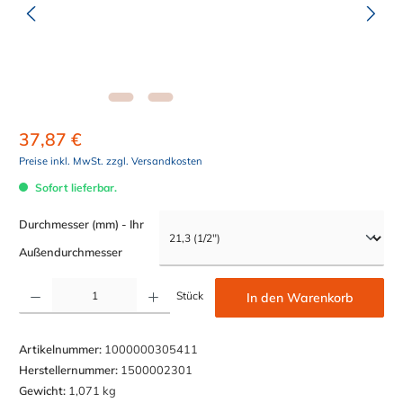
37,87 €
Preise inkl. MwSt. zzgl. Versandkosten
Sofort lieferbar.
Durchmesser (mm) - Ihr
auswählen
Außendurchmesser
Produkt Anzahl: Gib den gewünschten Wert ein oder benutze die Schaltflächen um die Anzahl z
Stück
In den Warenkorb
Artikelnummer:
1000000305411
Herstellernummer:
1500002301
Gewicht:
1,071 kg