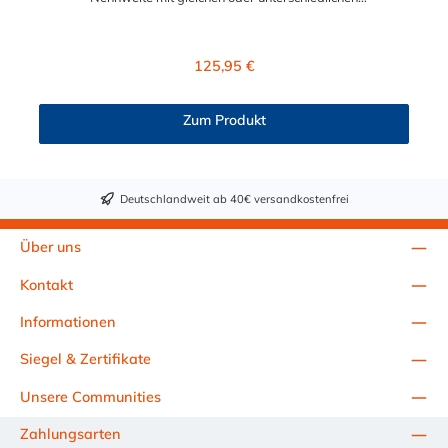
Außendurchmesser – im Rahmen der angegebenen
Toleranzen. Sie haben ein Rohr freigelegt, ohne die Größe oder
das Material zu kennen? In diesem Fall kann man oft nur
Regulärer Preis:
125,95 €
vermuten, welche Dichtmanschette für die geplante Verbindung
geeignet ist. Wenn Sie Rohre mit unterschiedlichen
Außendurchmessern haben, benötigen Sie traditionell entweder
Zum Produkt
eine Adapterkupplung (AC) oder eine Standardmanschette Typ
2B (SC) mit einem Ausgleichsring. Wir haben ein Produkt, dass
sowohl die Funktionen der Adapterkupplungen - als auch die
der SC-Manschetten vereint, die Fernco Universalmanschette.
Deutschlandweit ab 40€ versandkostenfrei
Die 2B1 ALL-IN-ONE verbindet Rohre gleicher oder
unterschiedlicher Nennweite, unabhängig von Material- und
Oberflächenstruktur professionell, schnell und sicher.
Über uns
Kontakt
Informationen
Siegel & Zertifikate
Unsere Communities
Zahlungsarten