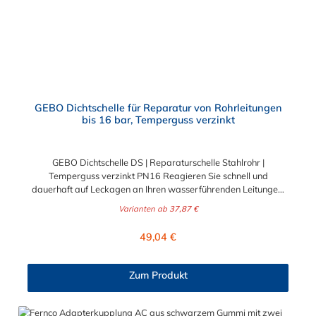
GEBO Dichtschelle für Reparatur von Rohrleitungen
bis 16 bar, Temperguss verzinkt
GEBO Dichtschelle DS | Reparaturschelle Stahlrohr |
Temperguss verzinkt PN16 Reagieren Sie schnell und
dauerhaft auf Leckagen an Ihren wasserführenden Leitungen.
Die originale GEBO Dichtschelle vom Typ DS ist die bewährte
Varianten ab
37,87 €
Lösung für die professionelle Reparatur von Rissen, Löchern
und porösen Stellen in Stahlrohren. Dieses unverzichtbare
Regulärer Preis:
49,04 €
Bauteil überzeugt sowohl Installateure und Anlagenbauer im
B2B-Bereich als auch ambitionierte Heimwerker im B2C-
Sektor durch seine einfache Montage und absolute
Zum Produkt
Zuverlässigkeit. Rohrreparatur ohne Schweißen oder
Gewindeschneiden Ein Rohrbruch oder ein Riss erfordert
schnelles Handeln. Mit der GEBO Dichtschelle sparen Sie