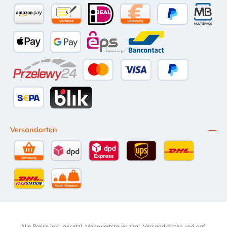
Amazon Pay
Vorkasse per Überweisung
iDEAL
Kauf auf Rechnung (10 Tage Ne
PayPal
Multiba
Apple Pay
Google Pay
eps
Bancontact
Przelewy24
Kredit- oder Debitkarte
Später Bezahlen
SEPA Lastschrift
BLIK
Versandarten
Selbstabholung
DPD Standardversand
DPD Expressversand - 12 Uhr
UPS Standard International
DHL Standardv
DHL-Versand an Packstation
per Spedition
Alle Preise inkl. gesetzl. Mehrwertsteuer zzgl.
Versandkosten
und ggf.