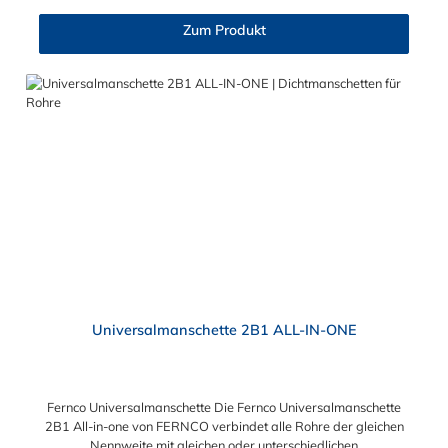
geeignet ist. Wenn Sie Rohre mit unterschiedlichen
Außendurchmessern haben, benötigen Sie traditionell entweder
Zum Produkt
eine Adapterkupplung (AC) oder eine Standardmanschette Typ
2B (SC) mit einem Ausgleichsring. Wir haben ein Produkt, dass
sowohl die Funktionen der Adapterkupplungen - als auch die
der SC-Manschetten vereint, die Fernco Universalmanschette.
Die 2B1 ALL-IN-ONE verbindet Rohre gleicher oder
unterschiedlicher Nennweite, unabhängig von Material- und
Oberflächenstruktur professionell, schnell und sicher.
Universalmanschette 2B1 ALL-IN-ONE
Fernco Universalmanschette Die Fernco Universalmanschette
2B1 All-in-one von FERNCO verbindet alle Rohre der gleichen
Nennweite mit gleichen oder unterschiedlichen