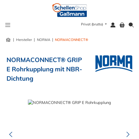
alt springen
Privat (brutto)
|
|
|
Hersteller
NORMA
NORMACONNECT®
NORMACONNECT® GRIP
E Rohrkupplung mit NBR-
Dichtung
Bildergalerie überspringen