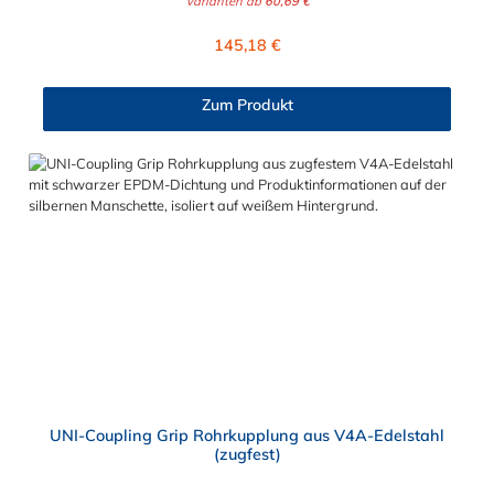
Varianten ab
60,69 €
(Stahl, Edelstahl oder Gusseisen) und sorgt für sichere und
starke axiale Zugfestigkeit. Aufgrund der besonderen
Regulärer Preis:
145,18 €
Konstruktion kann die NORMACONNECT® GRIP E
Rohrkupplung auch starken Vibrationen standhalten.
Zum Produkt
UNI-Coupling Grip Rohrkupplung aus V4A-Edelstahl
(zugfest)