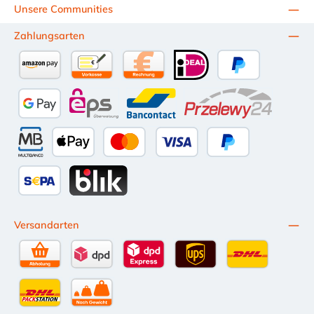
Unsere Communities
Leckdichtheit und Sicherheit. Holen Sie sich jetzt Ihr individuelles
Angebot für die UNI‑Grip Kupplung!
Zahlungsarten
Amazon Pay
Vorkasse per Überweisung
Kauf auf Rechnung (10 Tage Netto)
iDEAL
PayPal
Google Pay
eps
Bancontact
Przelewy24
Multibanco
Apple Pay
Kredit- oder Debitkarte
Später Bezahlen
SEPA Lastschrift
BLIK
Versandarten
Selbstabholung
DPD Standardversand
DPD Expressversand - 12 Uhr
UPS Standard International
DHL Standardv
DHL-Versand an Packstation
per Spedition