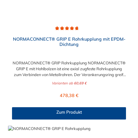
Rohrmaterialien: Stahl, Gusseisen, PE, PVC-C, PVC-U, ABS, PP,
PB
Durchschnittliche Bewertung von 4.7 von 5 Sternen
NORMACONNECT® GRIP E Rohrkupplung mit EPDM-
Dichtung
NORMACONNECT® GRIP Rohrkupplung NORMACONNECT®
GRIP E mit Hohlbolzen ist eine axial zugfeste Rohrkupplung
zum Verbinden von Metallrohren. Der Verankerungsring greift
mit seinen konisch gestanzten Zähnen in jede Rohroberfläche
Varianten ab
60,69 €
(Stahl, Edelstahl oder Gusseisen) und sorgt für sichere und
starke axiale Zugfestigkeit. Aufgrund der besonderen
Regulärer Preis:
478,38 €
Konstruktion kann die Rohrkupplung NORMACONNECT®
GRIP auch starken Vibrationen standhalten.
Temperaturbeständigkeit der NORMACONNECT® GRIP
Zum Produkt
Rohrkupplung:26,9 mm bis 168,3 mm: -30°C bis
+125°Cgrößer als 168,3 mm: -20°C bis +80°C