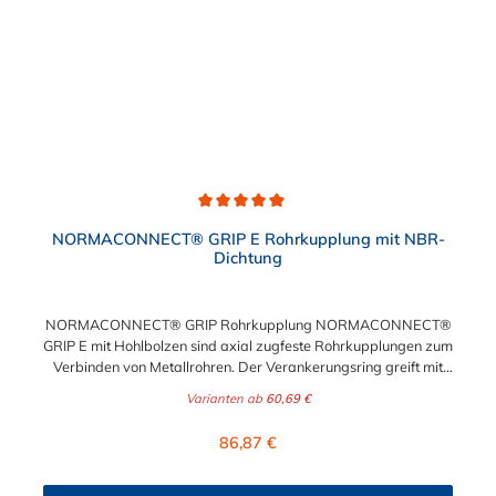
Durchschnittliche Bewertung von 5 von 5 Sternen
NORMACONNECT® GRIP E Rohrkupplung mit NBR-
Dichtung
NORMACONNECT® GRIP Rohrkupplung NORMACONNECT®
GRIP E mit Hohlbolzen sind axial zugfeste Rohrkupplungen zum
Verbinden von Metallrohren. Der Verankerungsring greift mit
seinen konisch gestanzten Zähnen in jede Rohroberfläche
Varianten ab
60,69 €
(Stahl, Edelstahl oder Gusseisen) und sorgt für sichere und
starke axiale Zugfestigkeit. Aufgrund der besonderen
Regulärer Preis:
86,87 €
Konstruktion kann die NORMACONNECT® GRIP E
Rohrkupplung auch starken Vibrationen standhalten.