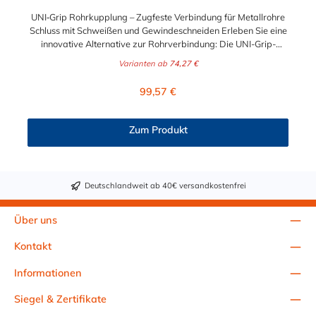
UNI‑Grip Rohrkupplung – Zugfeste Verbindung für Metallrohre
Schluss mit Schweißen und Gewindeschneiden Erleben Sie eine
innovative Alternative zur Rohrverbindung: Die UNI-Grip-
Kupplung spart aufwendige Bearbeitung und ist perfekt für
Varianten ab
74,27 €
schnelle, saubere Verbindungen auf Baustellen, Schiffen und
Industrieanlagen. Fortschrittliche Technik für sicheren Halt Dank
Regulärer Preis:
99,57 €
konisch gestempelter Zähne und einem progressiv wirkenden
Kugel-Mechanismus bietet die UNI‑Grip Kupplung sicheren
axiale Haltekräfte bei Druck. Die Zähne greifen je nach
Zum Produkt
Belastung 0,1–0,3 mm ins Rohr – auch bei dünnwandigem
Edelstahl, Gusseisen oder verzinktem Stahl. Einfache und
schnelle Montage: Keine Flanscharbeiten, Schweißen, Sicken
oder Gewindefertigung nötig Unterstützt Schiefstellung,
Deutschlandweit ab 40€ versandkostenfrei
Vibration und Vakuum Vielseitig, sicher, langlebig Die
patentierte Dichtung verzichtet auf Edelstahlverstärkungen und
löst so Korrosionsprobleme. Technische Daten im Überblick:
Über uns
Materialqualität: W5 (1.4571) Dichtungsmaterialien: EPDM &
NBR Standard; Viton & Silikon auf Anfrage Temperaturbereich:
Kontakt
–30 °C bis +180 °C Geeignete Medien: Wasser, Gas, Petroleum,
Helium Rohrmaterialien: Stahl, Edelstahl, Gusseisen
Informationen
Größenbereich: Ø 21 mm bis 750 mm Jetzt online kaufen und
Installation beschleunigen Vermeiden Sie zeitaufwändige
Siegel & Zertifikate
Rohrbearbeitung und setzen Sie auf einfache Montage,