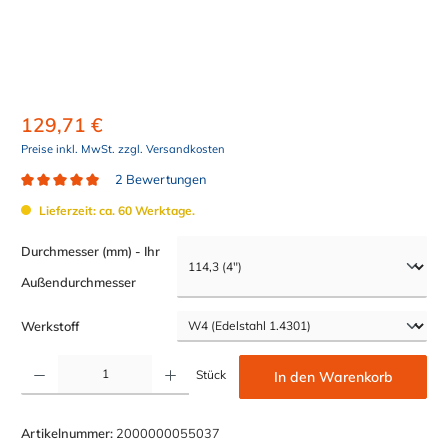
129,71 €
Preise inkl. MwSt. zzgl. Versandkosten
2 Bewertungen
Durchschnittliche Bewertung von 5 von 5 Sternen
Lieferzeit: ca. 60 Werktage.
Durchmesser (mm) - Ihr
auswählen
Außendurchmesser
auswählen
Werkstoff
Produkt Anzahl: Gib den gewünschten Wert ein oder benutze die Schaltflächen um die Anzahl z
Stück
In den Warenkorb
Artikelnummer:
2000000055037