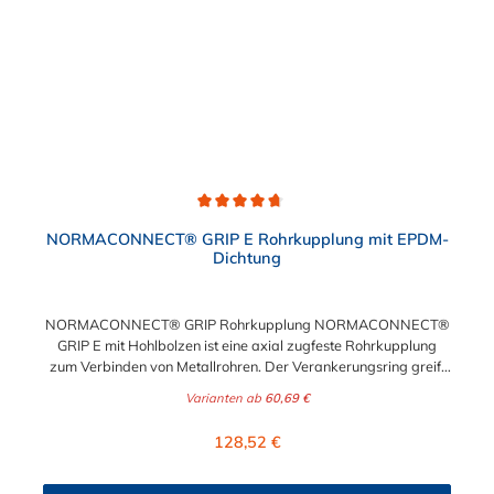
Durchschnittliche Bewertung von 4.7 von 5 Sternen
NORMACONNECT® GRIP E Rohrkupplung mit EPDM-
Dichtung
NORMACONNECT® GRIP Rohrkupplung NORMACONNECT®
GRIP E mit Hohlbolzen ist eine axial zugfeste Rohrkupplung
zum Verbinden von Metallrohren. Der Verankerungsring greift
mit seinen konisch gestanzten Zähnen in jede Rohroberfläche
Varianten ab
60,69 €
(Stahl, Edelstahl oder Gusseisen) und sorgt für sichere und
starke axiale Zugfestigkeit. Aufgrund der besonderen
Regulärer Preis:
128,52 €
Konstruktion kann die Rohrkupplung NORMACONNECT®
GRIP auch starken Vibrationen standhalten.
Temperaturbeständigkeit der NORMACONNECT® GRIP