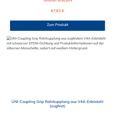
Varianten ab
60,69 €
(Stahl, Edelstahl oder Gusseisen) und sorgt für sichere und
starke axiale Zugfestigkeit. Aufgrund der besonderen
Regulärer Preis:
67,83 €
Konstruktion kann die NORMACONNECT® GRIP E
Rohrkupplung auch starken Vibrationen standhalten.
Zum Produkt
UNI-Coupling Grip Rohrkupplung aus V4A-Edelstahl
(zugfest)