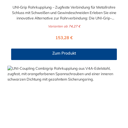
UNI‑Grip Rohrkupplung – Zugfeste Verbindung für Metallrohre
Schluss mit Schweißen und Gewindeschneiden Erleben Sie eine
innovative Alternative zur Rohrverbindung: Die UNI-Grip-
Kupplung spart aufwendige Bearbeitung und ist perfekt für
Varianten ab
74,27 €
schnelle, saubere Verbindungen auf Baustellen, Schiffen und
Industrieanlagen. Fortschrittliche Technik für sicheren Halt Dank
Regulärer Preis:
153,28 €
konisch gestempelter Zähne und einem progressiv wirkenden
Kugel-Mechanismus bietet die UNI‑Grip Kupplung sicheren
axiale Haltekräfte bei Druck. Die Zähne greifen je nach
Zum Produkt
Belastung 0,1–0,3 mm ins Rohr – auch bei dünnwandigem
Edelstahl, Gusseisen oder verzinktem Stahl. Einfache und
schnelle Montage: Keine Flanscharbeiten, Schweißen, Sicken
oder Gewindefertigung nötig Unterstützt Schiefstellung,
Vibration und Vakuum Vielseitig, sicher, langlebig Die
patentierte Dichtung verzichtet auf Edelstahlverstärkungen und
löst so Korrosionsprobleme. Technische Daten im Überblick:
Materialqualität: W5 (1.4571) Dichtungsmaterialien: EPDM &
NBR Standard; Viton & Silikon auf Anfrage Temperaturbereich:
–30 °C bis +180 °C Geeignete Medien: Wasser, Gas, Petroleum,
Helium Rohrmaterialien: Stahl, Edelstahl, Gusseisen
Größenbereich: Ø 21 mm bis 750 mm Jetzt online kaufen und
Installation beschleunigen Vermeiden Sie zeitaufwändige
Rohrbearbeitung und setzen Sie auf einfache Montage,