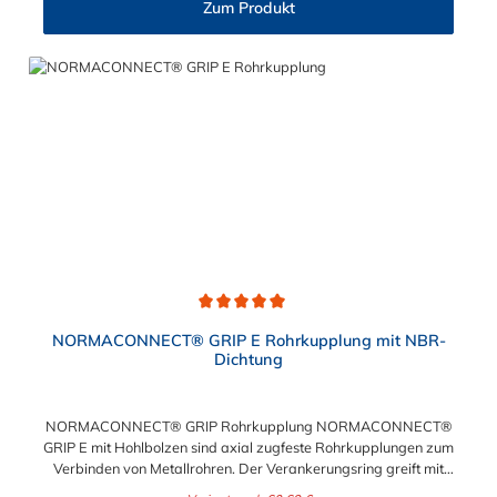
Zum Produkt
Rohrkupplung:26,9 mm bis 168,3 mm: -30°C bis
+125°Cgrößer als 168,3 mm: -20°C bis +80°C
Durchschnittliche Bewertung von 5 von 5 Sternen
NORMACONNECT® GRIP E Rohrkupplung mit NBR-
Dichtung
NORMACONNECT® GRIP Rohrkupplung NORMACONNECT®
GRIP E mit Hohlbolzen sind axial zugfeste Rohrkupplungen zum
Verbinden von Metallrohren. Der Verankerungsring greift mit
seinen konisch gestanzten Zähnen in jede Rohroberfläche