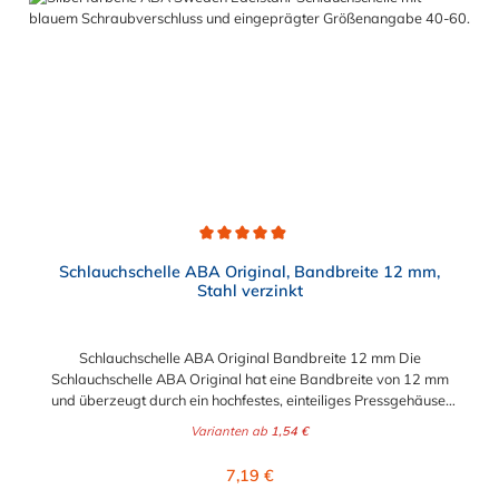
Durchschnittliche Bewertung von 4.9 von 5 Sternen
Schlauchschelle ABA Original, Bandbreite 12 mm,
Stahl verzinkt
Schlauchschelle ABA Original Bandbreite 12 mm Die
Schlauchschelle ABA Original hat eine Bandbreite von 12 mm
und überzeugt durch ein hochfestes, einteiliges Pressgehäuse.
Durch die abgerundeten Bandkanten und einer glatten
Varianten ab
1,54 €
Bandinnenseite werden die Schläuche geschützt. Die
Schlauchschelle ABA Original mit einer Bandbreite von 12 mm
Regulärer Preis:
7,19 €
hat einen wählbaren Spannbereich von 16 mm bis 310 mm.