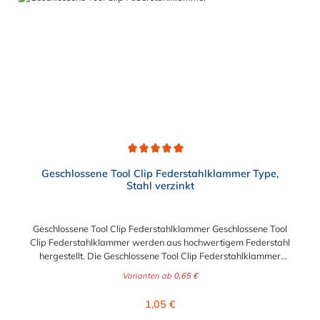
Schlauchdurchmesser. Ihre Vorteile auf einen Blick: Hohe
Spannkraft Hohes Bruchdrehmoment Niedriges Leerlauf-
Anziehdrehmoment Anwendungsbeispiele: Maschinenbau
Chemische Industrie Bewässungssysteme Eisenbahn
Landmaschinen Baumaschinen Marineindustrie
Durchschnittliche Bewertung von 5 von 5 Sternen
Geschlossene Tool Clip Federstahlklammer Type,
Stahl verzinkt
Geschlossene Tool Clip Federstahlklammer Geschlossene Tool
Clip Federstahlklammer werden aus hochwertigem Federstahl
hergestellt. Die Geschlossene Tool Clip Federstahlklammer
werden nach den Anforderungen von Industrie und
Varianten ab
0,65 €
Fachanwendern gefertigt, werden aber auch häufig im
Heimwerkerbereich eingesetzt. Die geschlossene Ausführung
Regulärer Preis:
1,05 €
der Federstahlklammer ist unsere beliebteste Klemme und mit