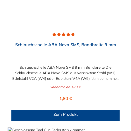
Durchschnittliche Bewertung von 4.8 von 5 Sternen
Schlauchschelle ABA Nova SMS, Bandbreite 9 mm
Schlauchschelle ABA Nova SMS 9 mm Bandbreite Die
Schlauchschelle ABA Nova SMS aus verzinktem Stahl (W1),
Edelstahl V2A (W4) oder Edelstahl V4A (W5) ist mit einem neu
konstruiertes Gehäuse versehen, welches für gleichmäßige
Varianten ab
1,21 €
Spannkraft und sichere Führung des Bandes sorgt. Der kurze
Gehäusesattel sorgt ebenfalls für einen optimalen Anliegedruck
Regulärer Preis:
1,80 €
am Schlauch. Die neue Schellen-Generation bietet eine
Spannkraftreserve, verhindert plötzlichen Zerbrechen und sorgt
für eine zuverlässige und dichte Verbindung. Außerdem sind die
Zum Produkt
glatte Bandinnenseite und die abgerundeten Kanten sehr
schlauchschonend und sorgen ebenfalls für Dichtheit. Die
vielseitige ABA Nova SMS ist die ideale Wahl für kleinere