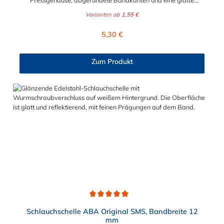
Pressgehäuse, abgerundete Bandkanten und eine glatte
Bandinnenseite zum Schutz der Schläuche. ABA Original – die
Varianten ab
1,55 €
störungssichere Schlauchschelle mit hoher Spannkraft und
hohem Bruchdrehmoment. Die Schlauchschelle ABA Original
Regulärer Preis:
5,30 €
SMS mit 12 Bandbreite hat einen wählbaren Spannbereich von
15 mm bis 307 mm. Das Material der hochwertigen
Schlauchschelle ist ebenfalls wählbar. Sie können verzinkten
Zum Produkt
Stahl oder Edelstahl für die Schlauchschelle wählen.
Durchschnittliche Bewertung von 5 von 5 Sternen
Schlauchschelle ABA Original SMS, Bandbreite 12
mm