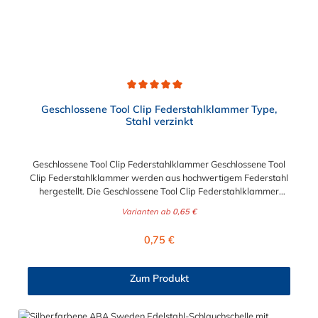
Durchschnittliche Bewertung von 5 von 5 Sternen
Geschlossene Tool Clip Federstahlklammer Type,
Stahl verzinkt
Geschlossene Tool Clip Federstahlklammer Geschlossene Tool
Clip Federstahlklammer werden aus hochwertigem Federstahl
hergestellt. Die Geschlossene Tool Clip Federstahlklammer
werden nach den Anforderungen von Industrie und
Varianten ab
0,65 €
Fachanwendern gefertigt, werden aber auch häufig im
Heimwerkerbereich eingesetzt. Die geschlossene Ausführung
Regulärer Preis:
0,75 €
der Federstahlklammer ist unsere beliebteste Klemme und mit
den Durchmessern von 6 mm bis zu 54 mm erhältlich.
Zum Produkt