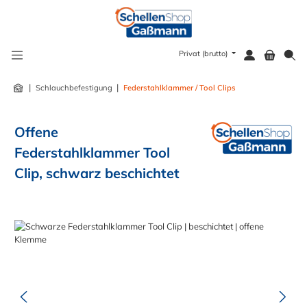
alt springen
Privat (brutto)
|
|
Schlauchbefestigung
Federstahlklammer / Tool Clips
Offene
Federstahlklammer Tool
Clip, schwarz beschichtet
Bildergalerie überspringen