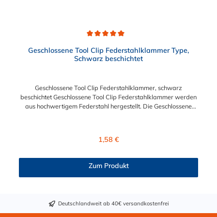
Durchschnittliche Bewertung von 5 von 5 Sternen
Geschlossene Tool Clip Federstahlklammer Type,
Schwarz beschichtet
Geschlossene Tool Clip Federstahlklammer, schwarz
beschichtet Geschlossene Tool Clip Federstahlklammer werden
aus hochwertigem Federstahl hergestellt. Die Geschlossene
Tool Clip Federstahlklammer werden nach den Anforderungen
von Industrie und Fachanwendern gefertigt, werden aber auch
häufig im Heimwerkerbereich eingesetzt. Die geschlossene
Regulärer Preis:
1,58 €
Ausführung der Federstahlklammer ist unsere beliebteste
Klemme und mit den Durchmessern von 6 mm bis zu 54 mm
erhältlich.
Zum Produkt
Deutschlandweit ab 40€ versandkostenfrei