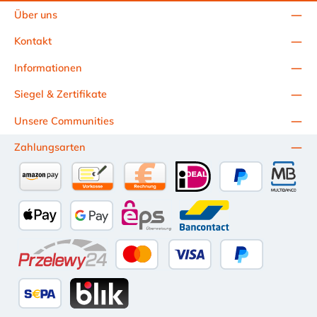
Über uns
Kontakt
Informationen
Siegel & Zertifikate
Unsere Communities
Zahlungsarten
Amazon Pay
Vorkasse per Überweisung
Kauf auf Rechnung (10 Tage Netto)
iDEAL
PayPal
Multiba
Apple Pay
Google Pay
eps
Bancontact
Przelewy24
Kredit- oder Debitkarte
Später Bezahlen
SEPA Lastschrift
BLIK