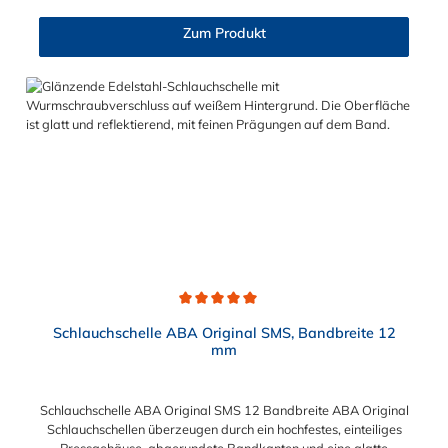
Vorteile auf einen Blick Hohe Spannkraft Hohes
Bruchdrehmoment Schlauchschonend dank glatter
Zum Produkt
Bandinnenseite Jede Schelle ist zur Rückverfolgbarkeit mit
einem Datumsstempel versehe Anwendungsbeispiele:
Maschinenbau Chemische Industrie Bewässungssysteme
Eisenbahn Landmaschinen Baumaschinen Marineindustrie
Heimwerker
Durchschnittliche Bewertung von 5 von 5 Sternen
Schlauchschelle ABA Original SMS, Bandbreite 12
mm
Schlauchschelle ABA Original SMS 12 Bandbreite ABA Original
Schlauchschellen überzeugen durch ein hochfestes, einteiliges