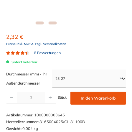
2,32 €
Preise inkl. MwSt. zzgl. Versandkosten
6 Bewertungen
Durchschnittliche Bewertung von 4.4 von 5 Sternen
Sofort lieferbar.
Durchmesser (mm) - Ihr
auswählen
Außendurchmesser
Produkt Anzahl: Gib den gewünschten Wert ein oder benutze die Schaltflächen um die Anzahl z
Stück
In den Warenkorb
Artikelnummer:
1000000303645
Herstellernummer:
8165004025/CL-81100B
Gewicht:
0,004 kg