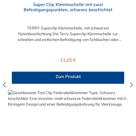
Super Clip Klemmschelle mit zwei
Befestigungspunkten, schwarz beschichtet
TERRY Superclip Klemmschelle, mit schwarzer
Nylonbeschichtung Die Terry Superclip Klemmschelle zur
schnellen und einfachen Befestigung von Schläuchen oder
Rohren. Diese Super-Clip Klemmschelle findet aber auch als
Werkzeughalter für Heimwerker oder in der Werkstatt ihren
Einsatzbereich. Die zwei Befestigungspunkte der Klemmschelle
Regulärer Preis:
11,25 €
ermöglichen eine Befestigung von einem schweren Schlauch,
Rohr oder Werkzeugen. Der Durchmesser ist für verschiedene
Querschnitte auswählbar.
Zum Produkt