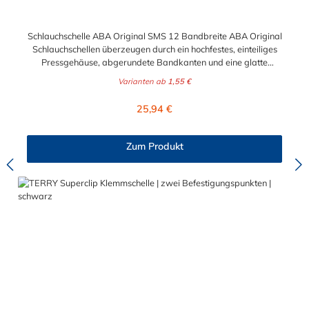
Schlauchschelle ABA Original SMS 12 Bandbreite ABA Original
Schlauchschellen überzeugen durch ein hochfestes, einteiliges
Pressgehäuse, abgerundete Bandkanten und eine glatte
Bandinnenseite zum Schutz der Schläuche. ABA Original – die
Varianten ab
1,55 €
störungssichere Schlauchschelle mit hoher Spannkraft und
hohem Bruchdrehmoment. Die Schlauchschelle ABA Original
Regulärer Preis:
25,94 €
SMS mit 12 Bandbreite hat einen wählbaren Spannbereich von
15 mm bis 307 mm. Das Material der hochwertigen
Schlauchschelle ist ebenfalls wählbar. Sie können verzinkten
Zum Produkt
Stahl oder Edelstahl für die Schlauchschelle wählen.