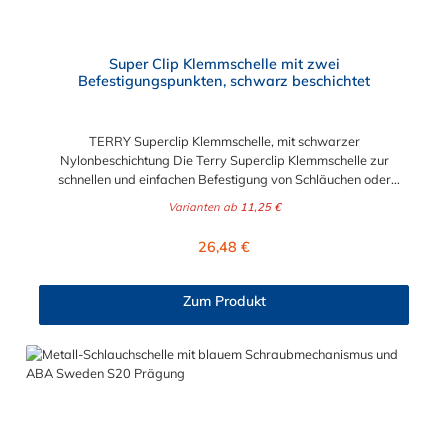
Super Clip Klemmschelle mit zwei
Befestigungspunkten, schwarz beschichtet
TERRY Superclip Klemmschelle, mit schwarzer
Nylonbeschichtung Die Terry Superclip Klemmschelle zur
schnellen und einfachen Befestigung von Schläuchen oder
Rohren. Diese Super-Clip Klemmschelle findet aber auch als
Varianten ab
11,25 €
Werkzeughalter für Heimwerker oder in der Werkstatt ihren
Einsatzbereich. Die zwei Befestigungspunkte der Klemmschelle
Regulärer Preis:
26,48 €
ermöglichen eine Befestigung von einem schweren Schlauch,
Rohr oder Werkzeugen. Der Durchmesser ist für verschiedene
Querschnitte auswählbar.
Zum Produkt