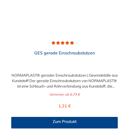
Durchschnittliche Bewertung von 5 von 5 Sternen
GES gerade Einschraubstutzen
NORMAPLAST® gerader Einschraubstutzen | Gewindetülle aus
Kunststoff Der gerade Einschraubstutzen von NORMAPLAST®
ist eine Schlauch- und Rohrverbindung aus Kunststoff, die
medienführende Leitungen sicher, zuverlässig und
Varianten ab
0,73 €
kostengünstig miteinander verbindet. Der gerade
Einschraubstutzen von NORMAPLAST® findet Anwendung im
Regulärer Preis:
1,31 €
Automobilbau sowie in fast allen Industriebereichen. Diese
Verbindungsteile sind gekennzeichnet durch ein Gewinde auf
der einen Seite, sowie einen Schlauch-Anschlussstutzen auf der
Zum Produkt
anderen Seite. Der Tannenbaum des Einschraubstutzens