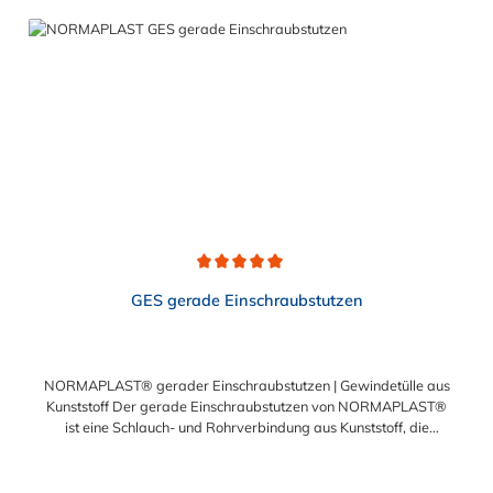
gewährleistet einen sicheren Sitz des Schlauches.
Gegebenenfalls kann eine zusätzliche Sicherung der
Verbindungsstelle durch eine Schlauchschelle erforderlich sein.
Durchschnittliche Bewertung von 5 von 5 Sternen
GES gerade Einschraubstutzen
NORMAPLAST® gerader Einschraubstutzen | Gewindetülle aus
Kunststoff Der gerade Einschraubstutzen von NORMAPLAST®
ist eine Schlauch- und Rohrverbindung aus Kunststoff, die
medienführende Leitungen sicher, zuverlässig und
kostengünstig miteinander verbindet. Der gerade
Einschraubstutzen von NORMAPLAST® findet Anwendung im
Regulärer Preis: