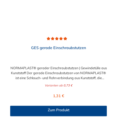
Durchschnittliche Bewertung von 5 von 5 Sternen
GES gerade Einschraubstutzen
NORMAPLAST® gerader Einschraubstutzen | Gewindetülle aus
Kunststoff Der gerade Einschraubstutzen von NORMAPLAST®
ist eine Schlauch- und Rohrverbindung aus Kunststoff, die
medienführende Leitungen sicher, zuverlässig und
Varianten ab
0,73 €
kostengünstig miteinander verbindet. Der gerade
Einschraubstutzen von NORMAPLAST® findet Anwendung im
Regulärer Preis:
1,31 €
Automobilbau sowie in fast allen Industriebereichen. Diese
Verbindungsteile sind gekennzeichnet durch ein Gewinde auf
der einen Seite, sowie einen Schlauch-Anschlussstutzen auf der
Zum Produkt
anderen Seite. Der Tannenbaum des Einschraubstutzens