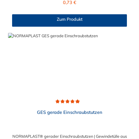
0,73 €
Automobilbau sowie in fast allen Industriebereichen. Diese
Verbindungsteile sind gekennzeichnet durch ein Gewinde auf
der einen Seite, sowie einen Schlauch-Anschlussstutzen auf der
Zum Produkt
anderen Seite. Der Tannenbaum des Einschraubstutzens
gewährleistet einen sicheren Sitz des Schlauches.
Gegebenenfalls kann eine zusätzliche Sicherung der
Verbindungsstelle durch eine Schlauchschelle erforderlich sein.
Durchschnittliche Bewertung von 5 von 5 Sternen
GES gerade Einschraubstutzen
NORMAPLAST® gerader Einschraubstutzen | Gewindetülle aus