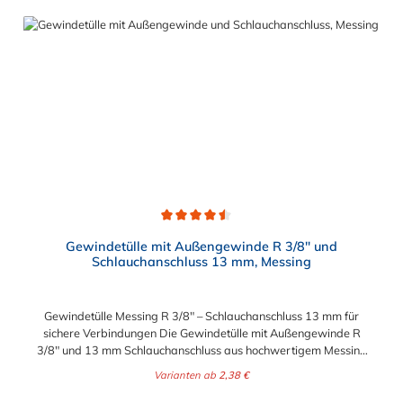
gewährleistet einen sicheren Sitz des Schlauches.
Gegebenenfalls kann eine zusätzliche Sicherung der
Verbindungsstelle durch eine Schlauchschelle erforderlich sein.
Durchschnittliche Bewertung von 4.5 von 5 Sternen
Gewindetülle mit Außengewinde R 3/8" und
Schlauchanschluss 13 mm, Messing
Gewindetülle Messing R 3/8" – Schlauchanschluss 13 mm für
sichere Verbindungen Die Gewindetülle mit Außengewinde R
3/8" und 13 mm Schlauchanschluss aus hochwertigem Messing
ist die ideale Lösung für robuste, dichte und langlebige
Varianten ab
2,38 €
Schlauchverbindungen. Dank präziser Fertigung gewährleistet
die Tülle eine sichere Verbindung zwischen Schlauch und