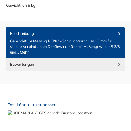
Gewicht:
0,85 kg
Beschreibung
Gewindetülle Messing R 3/8" – Schlauchanschluss 13 mm für
sichere Verbindungen Die Gewindetülle mit Außengewinde R 3/8"
und…
Mehr
Bewertungen
Produktgalerie überspringen
Das könnte auch passen