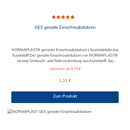
Durchschnittliche Bewertung von 5 von 5 Sternen
GES gerade Einschraubstutzen
NORMAPLAST® gerader Einschraubstutzen | Gewindetülle aus
Kunststoff Der gerade Einschraubstutzen von NORMAPLAST®
ist eine Schlauch- und Rohrverbindung aus Kunststoff, die
medienführende Leitungen sicher, zuverlässig und
Varianten ab
0,73 €
kostengünstig miteinander verbindet. Der gerade
Einschraubstutzen von NORMAPLAST® findet Anwendung im
Regulärer Preis:
1,31 €
Automobilbau sowie in fast allen Industriebereichen. Diese
Verbindungsteile sind gekennzeichnet durch ein Gewinde auf
der einen Seite, sowie einen Schlauch-Anschlussstutzen auf der
Zum Produkt
anderen Seite. Der Tannenbaum des Einschraubstutzens
gewährleistet einen sicheren Sitz des Schlauches.
Gegebenenfalls kann eine zusätzliche Sicherung der
Verbindungsstelle durch eine Schlauchschelle erforderlich sein.