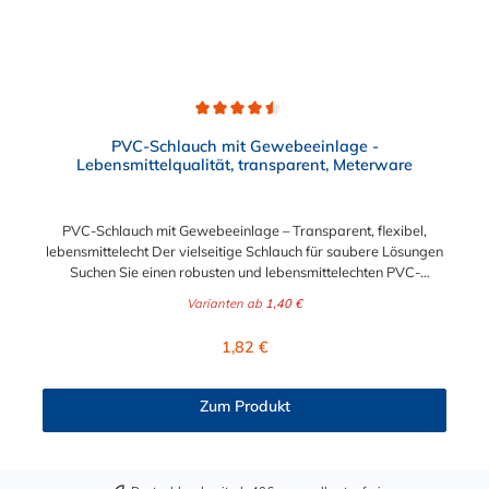
Durchschnittliche Bewertung von 4.5 von 5 Sternen
PVC-Schlauch mit Gewebeeinlage -
Lebensmittelqualität, transparent, Meterware
PVC-Schlauch mit Gewebeeinlage – Transparent, flexibel,
lebensmittelecht Der vielseitige Schlauch für saubere Lösungen
Suchen Sie einen robusten und lebensmittelechten PVC-
Schlauch für vielfältige Anwendungen in Haushalt, Industrie
Varianten ab
1,40 €
oder Gastronomie? Unser transparenter PVC-Schlauch mit
Gewebeeinlage erfüllt höchste Anforderungen – und das als
Regulärer Preis:
1,82 €
Meterware für maximale Flexibilität. Geprüfte Qualität für
sensible Anwendungen Dieser Druckschlauch besteht aus einer
Innenseele und Außendecke aus PVC sowie einer
Zum Produkt
stabilisierenden Textil-Gewebeeinlage. Er wird TÜV-geprüft
und LABS-frei produziert. In der transparenten und
leuchtgrünen Variante ist er zusätzlich lebensmittelecht gemäß
Verordnung (EG) 1935/2004 und (EU) 10/2011 (Simulanzien A,