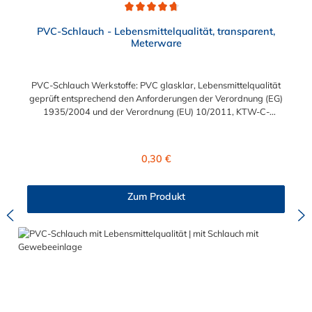
Durchschnittliche Bewertung von 4.7 von 5 Sternen
PVC-Schlauch - Lebensmittelqualität, transparent,
Meterware
PVC-Schlauch Werkstoffe: PVC glasklar, Lebensmittelqualität
geprüft entsprechend den Anforderungen der Verordnung (EG)
1935/2004 und der Verordnung (EU) 10/2011, KTW-C-
geprüft, TÜV-geprüft, LABS-freie Produktion Einsatzbereich:
Druckloses Durchleiten von Flüssigkeiten und Gasen wie
Wasser, Trinkwasser, Argon, Wein, Fruchtsaft, Limonade,
Regulärer Preis:
0,30 €
Mineralwasser, Süßmost und alkoholische Getränke bis 15
Vol% Alkoholgehalt (nicht für Bier in Schankanlagen und
fetthaltige Produkte!). Die durchfließenden Lebensmittel sollten
Zum Produkt
+40°C nicht überschreiten. Eine Geschmacksprobe ist ratsam.
Bei der Durchleitung von Lebensmitteln und Trinkwasser ist der
Schlauch vor dem Ersteinsatz unbedingt sorgfältig zu reinigen