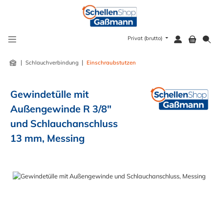
alt springen
Privat (brutto)
|
|
Schlauchverbindung
Einschraubstutzen
Gewindetülle mit
Außengewinde R 3/8"
und Schlauchanschluss
13 mm, Messing
Bildergalerie überspringen