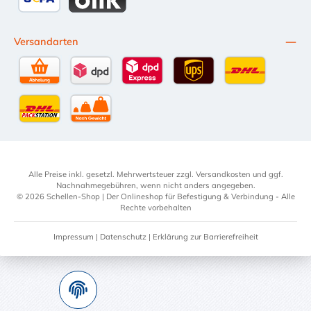
SEPA Lastschrift
BLIK
Versandarten
Selbstabholung
DPD Standardversand
DPD Expressversand - 12 Uhr
UPS Standard International
DHL Standardv
DHL-Versand an Packstation
per Spedition
Alle Preise inkl. gesetzl. Mehrwertsteuer zzgl.
Versandkosten
und ggf.
Nachnahmegebühren, wenn nicht anders angegeben.
© 2026 Schellen-Shop | Der Onlineshop für Befestigung & Verbindung - Alle
Rechte vorbehalten
Impressum
|
Datenschutz
|
Erklärung zur Barrierefreiheit