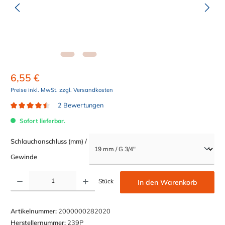
6,55 €
Preise inkl. MwSt. zzgl. Versandkosten
2 Bewertungen
Durchschnittliche Bewertung von 4.5 von 5 Sternen
Sofort lieferbar.
Schlauchanschluss (mm) /
auswählen
Gewinde
Produkt Anzahl: Gib den gewünschten Wert ein oder benutze die Schaltflächen um die Anzahl z
Stück
In den Warenkorb
Artikelnummer:
2000000282020
Herstellernummer:
239P