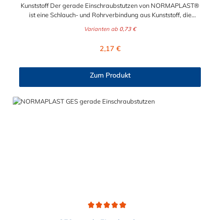
Kunststoff Der gerade Einschraubstutzen von NORMAPLAST®
ist eine Schlauch- und Rohrverbindung aus Kunststoff, die
medienführende Leitungen sicher, zuverlässig und
Varianten ab
0,73 €
kostengünstig miteinander verbindet. Der gerade
Einschraubstutzen von NORMAPLAST® findet Anwendung im
Regulärer Preis:
2,17 €
Automobilbau sowie in fast allen Industriebereichen. Diese
Verbindungsteile sind gekennzeichnet durch ein Gewinde auf
der einen Seite, sowie einen Schlauch-Anschlussstutzen auf der
Zum Produkt
anderen Seite. Der Tannenbaum des Einschraubstutzens
gewährleistet einen sicheren Sitz des Schlauches.
Gegebenenfalls kann eine zusätzliche Sicherung der
Verbindungsstelle durch eine Schlauchschelle erforderlich sein.
Durchschnittliche Bewertung von 5 von 5 Sternen