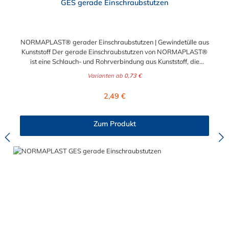
GES gerade Einschraubstutzen
NORMAPLAST® gerader Einschraubstutzen | Gewindetülle aus
Kunststoff Der gerade Einschraubstutzen von NORMAPLAST®
ist eine Schlauch- und Rohrverbindung aus Kunststoff, die
medienführende Leitungen sicher, zuverlässig und
Varianten ab
0,73 €
kostengünstig miteinander verbindet. Der gerade
Einschraubstutzen von NORMAPLAST® findet Anwendung im
Regulärer Preis:
2,49 €
Automobilbau sowie in fast allen Industriebereichen. Diese
Verbindungsteile sind gekennzeichnet durch ein Gewinde auf
der einen Seite, sowie einen Schlauch-Anschlussstutzen auf der
Zum Produkt
anderen Seite. Der Tannenbaum des Einschraubstutzens
gewährleistet einen sicheren Sitz des Schlauches.
Gegebenenfalls kann eine zusätzliche Sicherung der
Verbindungsstelle durch eine Schlauchschelle erforderlich sein.