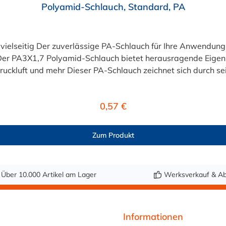
Polyamid-Schlauch, Standard, PA
lässige PA-Schlauch für Ihre Anwendung Suchen Sie einen langlebigen und zuverlässige
r PA3X1,7 Polyamid-Schlauch bietet herausragende Eigenscha
ruckluft und mehr Dieser PA-Schlauch zeichnet sich durch sei
it einem Betriebsdruck von bis zu 37 bar und einem Temperat
 Pneumatikleitung mit maximaler Beständigkeit Dank seiner hervorragenden mec
Regulärer Preis:
0,57 €
ich dieser Pneumatikschlauch perfekt für industrielle Einsä
 Polyamid (PA 12) Farbe: Schwarz oder Natur (weitere Farben auf
Zum Produkt
X1,7 Polyamid-Pneumatikschlauch. Bestellen Sie jetzt bequ
Über 10.000 Artikel am Lager
Werksverkauf & Ab
Informationen