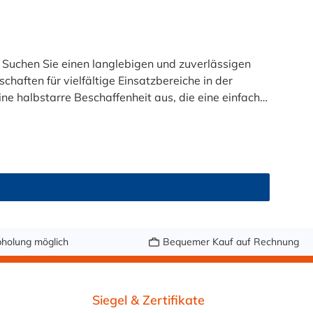
n
ften für vielfältige Einsatzbereiche in der
ne halbstarre Beschaffenheit aus, die eine einfache
urbereich von -60 °C bis +130 °C ist er ideal für
hanischen
tze. Die schwarze Ausführung ist UV-beständig und
em online bei Schellen-Shop.
holung möglich
Bequemer Kauf auf Rechnung
Siegel & Zertifikate