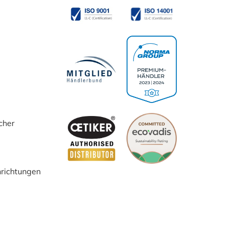
cher
inrichtungen