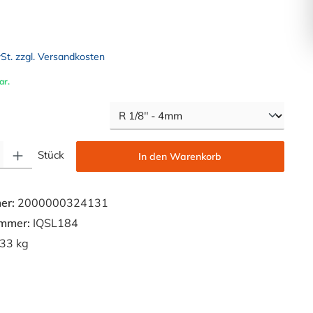
wSt. zzgl. Versandkosten
ar.
auswählen
Gib den gewünschten Wert ein oder benutze die Schaltflächen um die Anzahl zu e
Stück
In den Warenkorb
er:
2000000324131
ummer:
IQSL184
33 kg