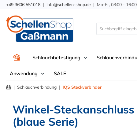
+49 3606 551018
|
info@schellen-shop.de
| Mo-Fr, 08:00 - 16:00
springen
Zur Hauptnavigation springen
Schlauchbefestigung
Schlauchverbind
Anwendung
SALE
|
|
Schlauchverbindung
IQS Steckverbinder
Winkel-Steckanschluss 
(blaue Serie)