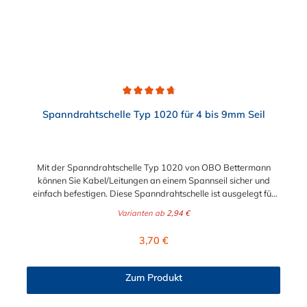
Durchschnittliche Bewertung von 4.7 von 5 Sternen
Spanndrahtschelle Typ 1020 für 4 bis 9mm Seil
Mit der Spanndrahtschelle Typ 1020 von OBO Bettermann
können Sie Kabel/Leitungen an einem Spannseil sicher und
einfach befestigen. Diese Spanndrahtschelle ist ausgelegt für
Seildurchmesser von 4 bis 9 mm. Die Spannschraube ist hierbei
Varianten ab
2,94 €
eine M4x13 mm Schlitzschraube.
Regulärer Preis:
3,70 €
Zum Produkt