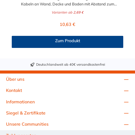
Kabeln an Wand, Decke und Boden mit Abstand zum
Untergrund. Die Befestigung der Abstandsschelle erfolgt über
Varianten ab
2,69 €
einen Gewindeanschluss mit M6 Innengewinde. Sie erhalten
diese Kabelschelle / Rohrschelle mit verzinkter Oberflächen
Regulärer Preis:
10,63 €
oder vollständig aus Edelstahl (V2A oder V4A). Die OBO
Abstandschelle 732 ist zugelassen für den Funktionserhalt nach
DIN 4102 Teil 12, Funktionserhaltklassen E 30 bis E 90.
Zum Produkt
Deutschlandweit ab 40€ versandkostenfrei
Über uns
Kontakt
Informationen
Siegel & Zertifikate
Unsere Communities