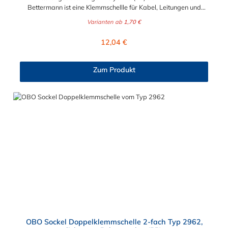
Bettermann ist eine Klemmschellle für Kabel, Leitungen und
Rohre. Diese OBO starQuick-Schelle ist besonders für den
Varianten ab
1,70 €
Außenbereich geeignet und kommt oft im Parkhaus, an Brücke
oder im öffentlichen Raum zum Einsatz. Die verschiedenen
Regulärer Preis:
12,04 €
auswählbaren Größen der OBO starQuick-Schelle ermöglichen
eine Befestigung von 10 bis 65 mm Durchmesser. Die OBO
starQuick-Schelle kann sowohl Kunststoff- als auch
Zum Produkt
Metallrohren kombiniert werden und eignet sich somit für
Elektro- und Sanitärinstallation. Sie können diese Schelle nach
Belieben an der Wand oder der Decke montieren. Die Montage
der Rohre erfolgt sehr schnell und ohne Werkzeug. Auch das
Montieren von mehreren Rohren ist ganz einfach möglich:
Anreihen der Einzelschellen Verwendung des Doppelhalters,
der einen sicheren Halt und Abstand bei hoher Belastung
gewährleistet Schienenbefestigung für frei wählbare Abstände
und Schellenanzahl
OBO Sockel Doppelklemmschelle 2-fach Typ 2962,