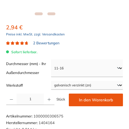
2,94 €
Preise inkl. MwSt. zzgl. Versandkosten
2 Bewertungen
Durchschnittliche Bewertung von 4.7 von 5 Sternen
Sofort lieferbar.
Durchmesser (mm) - Ihr
auswählen
Außendurchmesser
auswählen
Werkstoff
Produkt Anzahl: Gib den gewünschten Wert ein oder benutze die Schaltflächen um die Anzahl z
Stück
In den Warenkorb
Artikelnummer:
1000000306575
Herstellernummer:
1404164