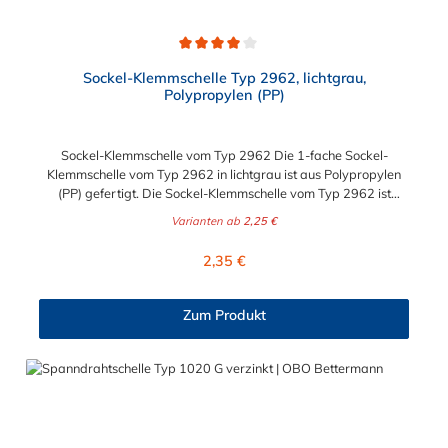
Durchschnittliche Bewertung von 4 von 5 Sternen
Sockel-Klemmschelle Typ 2962, lichtgrau,
Polypropylen (PP)
Sockel-Klemmschelle vom Typ 2962 Die 1-fache Sockel-
Klemmschelle vom Typ 2962 in lichtgrau ist aus Polypropylen
(PP) gefertigt. Die Sockel-Klemmschelle vom Typ 2962 ist
aufschraubbar auf ein M6-Gewinde. Der wählbare
Varianten ab
2,25 €
Durchmesser der Sockel-Klemmschelle variiert zwischen 8 mm
und 42 mm.
Regulärer Preis:
2,35 €
Zum Produkt