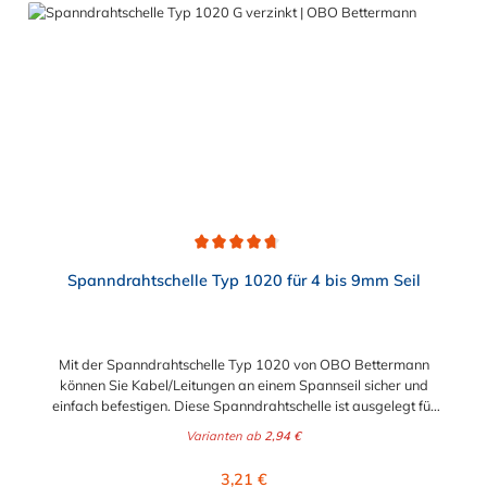
Durchschnittliche Bewertung von 4.7 von 5 Sternen
Spanndrahtschelle Typ 1020 für 4 bis 9mm Seil
Mit der Spanndrahtschelle Typ 1020 von OBO Bettermann
können Sie Kabel/Leitungen an einem Spannseil sicher und
einfach befestigen. Diese Spanndrahtschelle ist ausgelegt für
Seildurchmesser von 4 bis 9 mm. Die Spannschraube ist hierbei
Varianten ab
2,94 €
eine M4x13 mm Schlitzschraube.
Regulärer Preis:
3,21 €