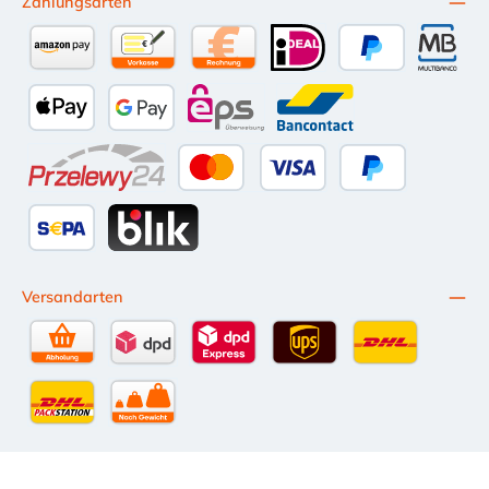
Zahlungsarten
Amazon Pay
Vorkasse per Überweisung
Kauf auf Rechnung (10 Tage Netto)
iDEAL
PayPal
Multiba
Apple Pay
Google Pay
eps
Bancontact
Przelewy24
Kredit- oder Debitkarte
Später Bezahlen
SEPA Lastschrift
BLIK
Versandarten
Selbstabholung
DPD Standardversand
DPD Expressversand - 12 Uhr
UPS Standard International
DHL Standardv
DHL-Versand an Packstation
per Spedition