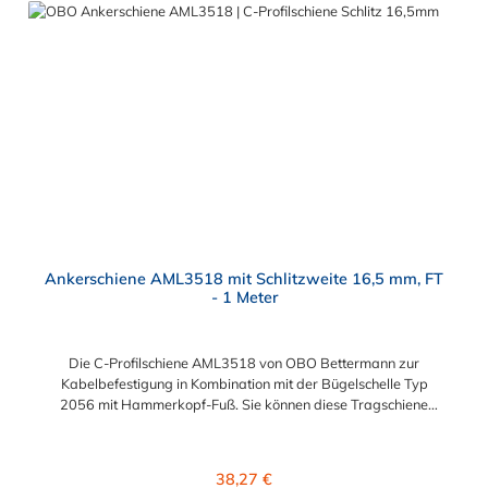
Ankerschiene AML3518 mit Schlitzweite 16,5 mm, FT
- 1 Meter
Die C-Profilschiene AML3518 von OBO Bettermann zur
Kabelbefestigung in Kombination mit der Bügelschelle Typ
2056 mit Hammerkopf-Fuß. Sie können diese Tragschiene
direkt auf dem Untergrund oder auch als Abhängung
montieren. Das Material der Schiene ist Tauchfeuerverzinkt
(FT). Abmessungen:Länge: 1000 mmBreite: 35 mmHöhe: 18
Regulärer Preis:
38,27 €
mmMaterialstärke: 1,5 mmBohrlochmittenabstand: 50