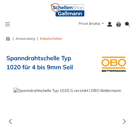
alt springen
Privat (brutto)
|
|
Anwendung
Kabelschellen
Spanndrahtschelle Typ
1020 für 4 bis 9mm Seil
Bildergalerie überspringen