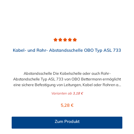
Durchschnittliche Bewertung von 4.9 von 5 Sternen
Kabel- und Rohr- Abstandsschelle OBO Typ ASL 733
Abstandsschelle Die Kabelschelle oder auch Rohr-
Abstandschelle Typ ASL 733 von OBO Bettermann ermöglicht
eine sichere Befestigung von Leitungen, Kabel oder Rohren an
Wänden, Böden und Decken. Zur Befestigung werden
Varianten ab
3,18 €
Schraubanker, Anglerdübel oder Sprintschrauben der Größen
M6 benötigt. Geprüft und zugelassen in Funktionserhalt-
Regulärer Preis:
5,28 €
Systemen der Klassen E30 bis E90 nach DIN 4102 Teil 12.
Zum Produkt