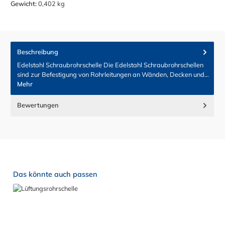
Gewicht:
0,402 kg
Beschreibung
Edelstahl Schraubrohrschelle Die Edelstahl Schraubrohrschellen
sind zur Befestigung von Rohrleitungen an Wänden, Decken und…
Mehr
Bewertungen
Produktgalerie überspringen
Das könnte auch passen