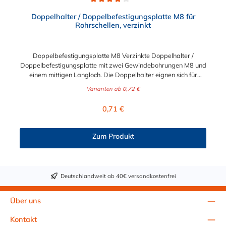
Durchschnittliche Bewertung von 4 von 5 Sternen
Doppelhalter / Doppelbefestigungsplatte M8 für
Rohrschellen, verzinkt
Doppelbefestigungsplatte M8 Verzinkte Doppelhalter /
Doppelbefestigungsplatte mit zwei Gewindebohrungen M8 und
einem mittigen Langloch. Die Doppelhalter eignen sich für
parallele Montage von Rohrschellen an der Decke oder Wand.
Varianten ab
0,72 €
Der Gewindeabstand ist zwischen 55mm, 85mm und 160mm
auswählbar. Materialabmessungen der Befestigungsplatte M8:
Regulärer Preis:
0,71 €
Abstand 55 mm: 75 x 20 x 4 mm Abstand 85 mm: 105 x 20 x 4
mm Abstand 105 mm: 125 x 20 x 4 mm Abstand 160 mm: 180
x 20 x 4 mm
Zum Produkt
Deutschlandweit ab 40€ versandkostenfrei
Über uns
Kontakt