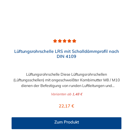
Durchschnittliche Bewertung von 4.8 von 5 Sternen
Lüftungsrohrschelle LRS mit Schalldämmprofil nach
DIN 4109
Lüftungsrohrschelle Diese Lüftungsrohrschellen
(Lüftungsschellen) mit angeschweißter Kombimutter M8 / M10
dienen der Befestigung von runden Luftleitungen und
Wickelfalzrohren im Bereich Klima-, Luft- und Prozesstechnik.
Varianten ab
1,48 €
Die Lüftungsrohrschelle ist durch ihren weiten Öffnungswinkel
und den Schnellverschluss leicht und einhändig montierbar. Das
Regulärer Preis:
22,17 €
eingeklebte EPDM Rohrschellengummi für Schallschutz nach
DIN 4109 (Schallpegelverbesserung im Mittel 18 dB)
verhindert zudem ein Ablösen der Schelle beim Verschieben der
Zum Produkt
Rohre. *Dämmprofil kann ohne Weiteres entfernt werden.