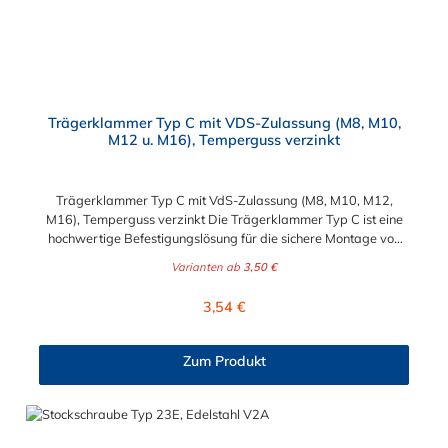
Trägerklammer Typ C mit VDS-Zulassung (M8, M10,
M12 u. M16), Temperguss verzinkt
Trägerklammer Typ C mit VdS-Zulassung (M8, M10, M12,
M16), Temperguss verzinkt Die Trägerklammer Typ C ist eine
hochwertige Befestigungslösung für die sichere Montage von
Aufhängungen an Stahlträgern und Profilen – ganz ohne
Varianten ab
3,50 €
Schweißen oder Bohren. Dank ihrer robusten Konstruktion und
praktischen Eigenschaften ist sie optimal für professionelle
Regulärer Preis:
3,54 €
Anwendungen geeignet. Klemmweite nach Abmessung:M8:
Klemmweite 23mmM10: Klemmweite 20mmM12: Klemmweite
26mmM16: Klemmweite 28mm Eigenschaften: Material:
Zum Produkt
Hergestellt aus verzinktem Temperguss für maximale Stabilität
und Korrosionsschutz.Befestigung: Inklusive Sechskantschraube
und Kontermutter M10 für eine einfache und sichere
Installation.Zulassung: VdS-zertifiziert, zugelassen für die
Befestigung von Rohren mit einem Durchmesser von bis zu 65