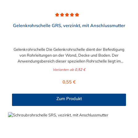
Durchschnittliche Bewertung von 4.9 von 5 Sternen
Gelenkrohrschelle GRS, verzinkt, mit Anschlussmutter
Gelenkrohrschelle Die Gelenkrohrschelle dient der Befestigung
von Rohrleitungen an der Wand, Decke und Boden. Der
Anwendungsbereich dieser speziellen Rohrschelle liegt im
Sanitär- und Heizungsbereich. Die Gelenkrohrschelle hat eine
Varianten ab
0,52 €
EPDM-Schallschutzeinlage entsprechend den Anforderungen
nach DIN 4109. Diese einteilige Ausführung mit Gelenk und
Regulärer Preis:
0,55 €
Anschlußmutter besitzt einen Schnellverschluß, der eine
einfache, einhändige Montage, selbst bei Überkopfarbeit,
ermöglicht. *Dämmprofil kann ohne Weiteres entfernt werden.
Zum Produkt