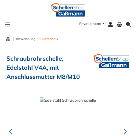
alt springen
Privat (brutto)
|
|
Anwendung
Silotechnik
Schraubrohrschelle,
Edelstahl V4A, mit
Anschlussmutter M8/M10
Bildergalerie überspringen