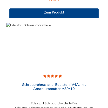
Kälterohrschelle. Damit können Rohrleitungen für die Kälte- und
Klimatechnik mit einem Außendurchmesser von 10 bis 114 mm
und einer Dämmdicke von 13 oder 19 mm mit Gewindestange
Zum Produkt
oder Stockschraube im Innenbereich sicher befestigt werden.
Die selbstklebende Verschlusslasche und das altersbeständige
Dämmmaterial sichern die optimale Funktion der Kälteschelle.
Das Material der Kälterohrschelle ist galvanisch verzinkter
Stahl.
Durchschnittliche Bewertung von 4.8 von 5 Sternen
Schraubrohrschelle, Edelstahl V4A, mit
Anschlussmutter M8/M10
Edelstahl Schraubrohrschelle Die
Edelstahl Schraubrohrschellen sind zur Befestigung von