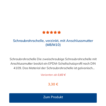
Durchschnittliche Bewertung von 4.9 von 5 Sternen
Schraubrohrschelle, verzinkt, mit Anschlussmutter
(M8/M10)
Schraubrohrschelle Die zweischraubige Schraubrohrschelle mit
Anschlussmutter besitzt ein EPDM-Schallschutzprofil nach DIN
4109. Das Material der Schraubrohrschelle ist galvanisch
verzinkter Stahl. Außerdem besitzt diese Sanitärrohrschelle
Varianten ab
0,60 €
eine Ansschluss. Der Durchmesser der Schraubrohrschelle kann
zwischen 1/4" und 8" gewählt werden. Bitte beachten:
Regulärer Preis:
3,30 €
Abmessung 12-14 mm: Anschlussmutter M8 ab 15-19 mm:
Kombimutter M8/10 (verjüngtes Gewinde mit M10 außen und
M8 innen) Schraubrohrschellen dienen der Befestigung von
Zum Produkt
Rohrleitungen an Wand, Decken und Boden und finden ihre
Anwendung im Sanitär-, Heizungs-, und Abwasserbereich.