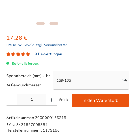
17,28 €
Preise inkl. MwSt. zzgl. Versandkosten
8 Bewertungen
Durchschnittliche Bewertung von 4.8 von 5 Sternen
Sofort lieferbar.
Spannbereich (mm) - Ihr
auswählen
Außendurchmesser
Produkt Anzahl: Gib den gewünschten Wert ein oder benutze die Schaltflächen um die Anzahl z
Stück
In den Warenkorb
Artikelnummer:
2000000155315
EAN:
8431557005354
Herstellernummer:
31179160