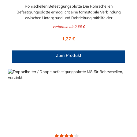
Rohrschellen Befestigungsplatte Die Rohrschellen
Befestigungsplatte ermöglicht eine formstabile Verbindung
zwischen Untergrund und Rohrleitung mithilfe der
entsprechenden Rohrschellen. Die Grundplatte
Varianten ab
0,88 €
und Rohrschellen Befestigungsplatte kann direkt an den
Untergrund oder indirekt auf einem Schienensysteme montiert
Regulärer Preis:
1,27 €
werden. Die aufgeschweißten Gewindemuffen in verschiedenen
Größen (M8, M8/M10, M10, M12, M16) bieten für verschiedene
Lasten die passende Anschlussnennweite. Die Ausführung mit
Zum Produkt
galvanischer Verzinkung ist für Installationen in Gebäuden
geeignet, die Versionen aus Edelstahl für die Installation im
Freien und in hochkorrosiver Umgebung.