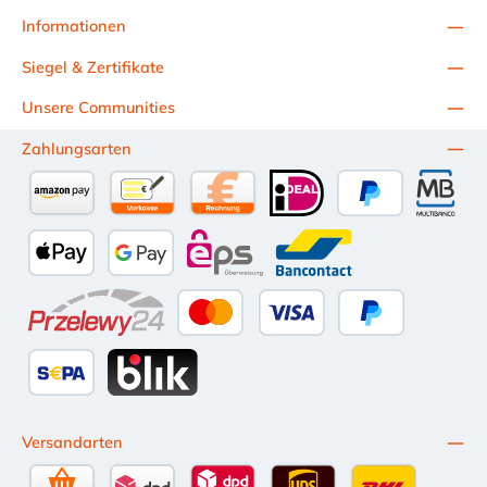
Informationen
Siegel & Zertifikate
Unsere Communities
Zahlungsarten
Amazon Pay
Vorkasse per Überweisung
Kauf auf Rechnung (10 Tage Netto)
iDEAL
PayPal
Multiba
Apple Pay
Google Pay
eps
Bancontact
Przelewy24
Kredit- oder Debitkarte
Später Bezahlen
SEPA Lastschrift
BLIK
Versandarten