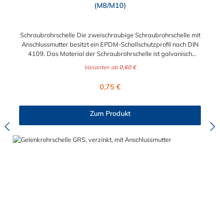
(M8/M10)
Schraubrohrschelle Die zweischraubige Schraubrohrschelle mit
Anschlussmutter besitzt ein EPDM-Schallschutzprofil nach DIN
4109. Das Material der Schraubrohrschelle ist galvanisch
verzinkter Stahl. Außerdem besitzt diese Sanitärrohrschelle
Varianten ab
0,60 €
eine Ansschluss. Der Durchmesser der Schraubrohrschelle kann
zwischen 1/4" und 8" gewählt werden. Bitte beachten:
Regulärer Preis:
0,75 €
Abmessung 12-14 mm: Anschlussmutter M8 ab 15-19 mm:
Kombimutter M8/10 (verjüngtes Gewinde mit M10 außen und
M8 innen) Schraubrohrschellen dienen der Befestigung von
Zum Produkt
Rohrleitungen an Wand, Decken und Boden und finden ihre
Anwendung im Sanitär-, Heizungs-, und Abwasserbereich.
*Dämmprofil kann ohne Weiteres entfernt werden.