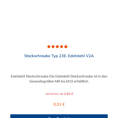
mm.Design: Der Hohlschliff an der Befestigungsschraube sorgt
für einen festen Halt und verhindert ein Abrutschen der
Klammer vom Stahlträger. Anwendungsbereiche: Ideal für die
Montage von Rohrleitungen und anderen Bauteilen an
Stahlträgern oder Profilen in industriellen, gewerblichen oder
baulichen Umgebungen. Die Trägerklammer Typ C kombiniert
Sicherheit, Effizienz und einfache Handhabung und erfüllt
höchste Ansprüche an Qualität und Zuverlässigkeit.
Durchschnittliche Bewertung von 5 von 5 Sternen
Stockschraube Typ 23E, Edelstahl V2A
Edelstahl Stockschraube Die Edelstahl Stockschraube ist in den
Gewindegrößen M8 bis M10 erhältlich.
Varianten ab
0,82 €
Regulärer Preis:
0,31 €