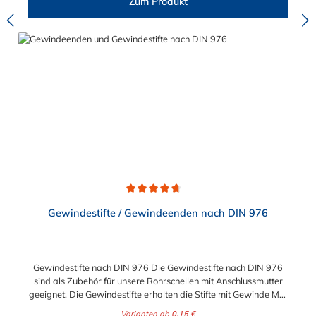
Zum Produkt
Durchschnittliche Bewertung von 4.8 von 5 Sternen
Gewindestifte / Gewindeenden nach DIN 976
Gewindestifte nach DIN 976 Die Gewindestifte nach DIN 976
sind als Zubehör für unsere Rohrschellen mit Anschlussmutter
geeignet. Die Gewindestifte erhalten die Stifte mit Gewinde M8,
M10 oder M12. Beim Werkstoff können Sie wählen zwischen
Varianten ab
0,15 €