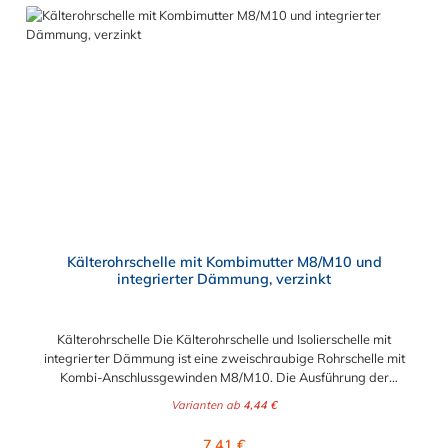
*Dämmprofil kann ohne Weiteres entfernt werden.
Kälterohrschelle mit Kombimutter M8/M10 und
integrierter Dämmung, verzinkt
Kälterohrschelle Die Kälterohrschelle und Isolierschelle mit
integrierter Dämmung ist eine zweischraubige Rohrschelle mit
Kombi-Anschlussgewinden M8/M10. Die Ausführung der
Kälterohrschelle mit zwei Schrauben ermöglicht die optimierte
Varianten ab
4,44 €
Anpassung an den Rohraußendurchmesser. Zusammen mit
dem Kombi-Anschlussgewinde erhöht dies die Flexibilität der
Regulärer Preis:
7,41 €