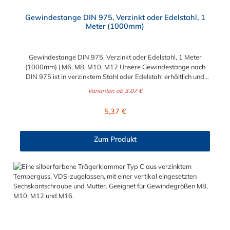
Gewindestange DIN 975, Verzinkt oder Edelstahl, 1
Meter (1000mm)
Gewindestange DIN 975, Verzinkt oder Edelstahl, 1 Meter
(1000mm) | M6, M8, M10, M12 Unsere Gewindestange nach
DIN 975 ist in verzinktem Stahl oder Edelstahl erhältlich und
misst 1 Meter (1000mm) in der Länge. Diese Stange ist in den
Varianten ab
3,07 €
Durchmessern M6, M8, M10 und M12 verfügbar, wodurch sie
vielseitig einsetzbar ist. Dank der hochwertigen Verzinkung
Regulärer Preis:
5,37 €
oder der Edelstahloption ist sie besonders korrosionsbeständig
und langlebig. Ideal für verschiedene Bau- und
Befestigungsprojekte, bietet diese Gewindestange zuverlässige
Zum Produkt
Stabilität und Festigkeit. Perfekt für Heimwerker und
professionelle Handwerker gleichermaßen.