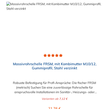
Durchschnittliche Bewertung von 5 von 5 Sternen
Massivrohrschelle FRSM, mit Kombimutter M10/12,
Gummiprofil, Stahl verzinkt
Robuste Befestigung für Profi-Ansprüche: Die fischer FRSM
(metrisch) Suchen Sie eine zuverlässige Rohrschelle für
anspruchsvolle Installationen im Sanitär-, Heizungs- oder
Industriebereich? Die fischer Massivrohrschelle FRSM ist
Varianten ab
7,12 €
speziell für die Aufnahme von mittleren bis hohen Lasten
konzipiert und bewährt sich täglich auf Baustellen weltweit.
Regulärer Preis:
21,76 €