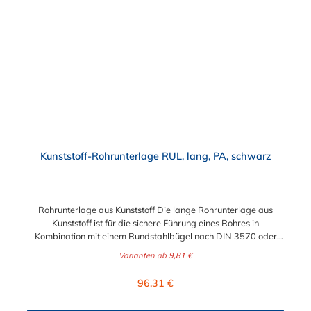
sind, erhalten Sie diese bewährten U-Scheiben in drei
hochwertigen Materialausführungen: Stahl galvanisch verzinkt
(8.8): Bietet einen soliden Korrosionsschutz und hohe
mechanische Festigkeit. Eignet sich hervorragend für den
geschützten Innenbereich und den regulären Maschinen- und
Holzbau. V2A Edelstahl (1.4301): Die rostfreie Standardlösung.
Bietet eine exzellente Beständigkeit gegen Nässe und
Feuchtigkeit und ist die perfekte Wahl für den klassischen
Außeneinsatz und Feuchträume. V4A Edelstahl (1.4571): Die
Premium-Klasse für extreme Bedingungen. Durch zusätzliche
Legierungselemente ist dieses Material säure- und
chloridbeständig und somit optimal für den Einsatz in
Kunststoff-Rohrunterlage RUL, lang, PA, schwarz
Küstennähe, in Schwimmbädern oder in der Chemie- und
Lebensmittelindustrie. Maßgeschneidert für Ihre
Schraubengröße Wählen Sie aus einer breiten Palette an
Durchmessern exakt die passende Größe für Ihre
Rohrunterlage aus Kunststoff Die lange Rohrunterlage aus
Gewindebolzen und Schrauben. Die Unterlegscheiben weisen
Kunststoff ist für die sichere Führung eines Rohres in
einen genormten Innendurchmesser auf, der ein leichtes
Kombination mit einem Rundstahlbügel nach DIN 3570 oder
Aufschieben und einen perfekten Sitz auf dem Gewinde
Typ RB gefertigt. Die verwendeten Bügel werden durch
Varianten ab
9,81 €
garantiert. Technische Daten auf einen Blick Norm: DIN 125 /
die Rohrunterlage aus Kunststoff durchgeführt, sodass das
ISO 7089 Produkttyp: Unterlegscheibe / Beilagscheibe / U-
Rohr sicher zwischen Bügel und Rohrunterlage geklemmt wird.
Regulärer Preis:
96,31 €
Scheibe Verfügbare Gewindegrößen (entsprechender
Jede Rohrunterlage ist auf einen Ideal-Durchmesser gefertigt,
Innendurchmesser): M6 (6,4 mm), M8 (8,4 mm), M10 (10,5 mm),
kann aber auch kleinere Durchmesser gut aufnehmen und