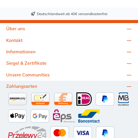
Deutschlandweit ab 40€ versandkostenfrei
Über uns
Kontakt
Informationen
Siegel & Zertifikate
Unsere Communities
Zahlungsarten
Amazon Pay
Vorkasse per Überweisung
Kauf auf Rechnung (10 Tage Netto)
iDEAL
PayPal
Multiba
Apple Pay
Google Pay
eps
Bancontact