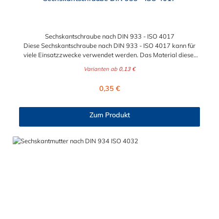
Sechskantschraube nach DIN 933 - ISO 4017
Diese Sechskantschraube nach DIN 933 - ISO 4017 kann für
viele Einsatzzwecke verwendet werden. Das Material dieser
Sechkantschraube ist zwischen verzinkten Stahl und Edelstahl
Varianten ab
0,13 €
wählbar. Die Gewindegröße und Stärke
der Sechskantschraube nach DIN 933 - ISO 4017 kann
Regulärer Preis:
0,35 €
zwischen den Größen M6 x 20 mm bis maximal M24 x 80 mm
gewählt werden.
Zum Produkt