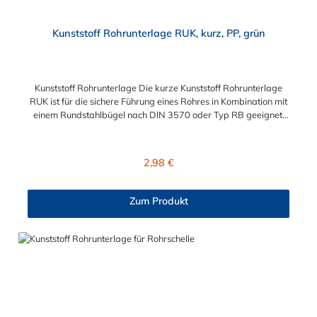
Kunststoff Rohrunterlage RUK, kurz, PP, grün
Kunststoff Rohrunterlage Die kurze Kunststoff Rohrunterlage
RUK ist für die sichere Führung eines Rohres in Kombination mit
einem Rundstahlbügel nach DIN 3570 oder Typ RB geeignet.
Die verwendeten Bügel gehen nicht durch die Rohrunterlage
hindurch. Jede Rohrunterlage ist auf einen Ideal-Durchmesser
gefertigt, kann aber auch kleinere Durchmesser gut aufnehmen
Regulärer Preis:
2,98 €
und klemmen.
Zum Produkt