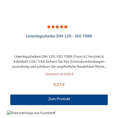
Durchschnittliche Bewertung von 4.9 von 5 Sternen
Unterlegscheibe DIN 125 - ISO 7089
Unterlegscheiben DIN 125 / ISO 7089 | Form A | Verzinkt &
Edelstahl V2A / V4A Sichern Sie Ihre Schraubverbindungen
zuverlässig und schützen Sie empfindliche Bauteiloberflächen
vor Beschädigungen. Die klassischen Unterlegscheiben nach
Varianten ab
0,02 €
DIN 125 (entspricht ISO 7089) sind unverzichtbare
Basiselemente für nahezu jede professionelle Befestigung. Sie
Regulärer Preis:
0,23 €
verteilen die Krafteinwirkung des Schraubenkopfes oder der
Mutter großflächig und verhindern ein Einsinken in weicheres
Material. Ideal für anspruchsvolle B2B-Projekte in Industrie,
Zum Produkt
Handwerk und Maschinenbau sowie für dauerhafte B2C-
Konstruktionen im Heim- und Gartenbereich. Drei Werkstoffe
für jeden Einsatzbereich Damit Sie für jede
Umgebungsbedingung und Beanspruchung optimal gerüstet