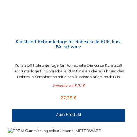
Kunststoff Rohrunterlage für Rohrschelle RUK, kurz,
PA, schwarz
Kunststoff Rohrunterlage für Rohrschelle Die kurze Kunststoff
Rohrunterlage für Rohrschelle RUK für die sichere Führung des
Rohres in Kombination mit einen Rundstahlbügel nach DIN
3570 oder Typ RB. Die verwendeten Bügel gehen nicht durch
Varianten ab
5,91 €
die Kunststoff Rohrunterlage für Rohrschelle hindurch. Jede
Rohrunterlage ist auf einen Ideal-Durchmesser gefertigt, kann
Regulärer Preis:
27,35 €
aber auch kleinere Durchmesser gut aufnehmen und klemmen.
Zum Produkt