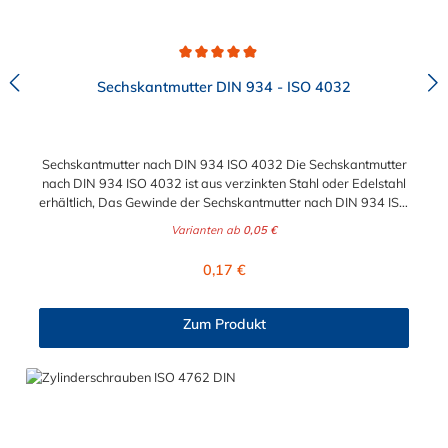
Durchschnittliche Bewertung von 4.9 von 5 Sternen
Sechskantmutter DIN 934 - ISO 4032
Sechskantmutter nach DIN 934 ISO 4032 Die Sechskantmutter
nach DIN 934 ISO 4032 ist aus verzinkten Stahl oder Edelstahl
erhältlich, Das Gewinde der Sechskantmutter nach DIN 934 ISO
4032 kann im Größenbereich zwischen M6 bis maximal M24
Varianten ab
0,05 €
ausgewählt werden. Diese Sechkantmutter ist für den
gewerblich, industriellen sowei den Hobbybereich geeignet.
Regulärer Preis:
0,17 €
Zum Produkt