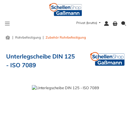
alt springen
Privat (brutto)
|
|
Rohrbefestigung
Zubehör Rohrbefestigung
Unterlegscheibe DIN 125
- ISO 7089
Bildergalerie überspringen