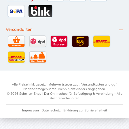
Przelewy24
Kredit- oder Debitkarte
Später Bezahlen
SEPA Lastschrift
BLIK
Versandarten
Selbstabholung
DPD Standardversand
DPD Expressversand - 12 Uhr
UPS Standard International
DHL Standardv
DHL-Versand an Packstation
per Spedition
Alle Preise inkl. gesetzl. Mehrwertsteuer zzgl.
Versandkosten
und ggf.
Nachnahmegebühren, wenn nicht anders angegeben.
© 2026 Schellen-Shop | Der Onlineshop für Befestigung & Verbindung - Alle
Rechte vorbehalten
Impressum
|
Datenschutz
|
Erklärung zur Barrierefreiheit