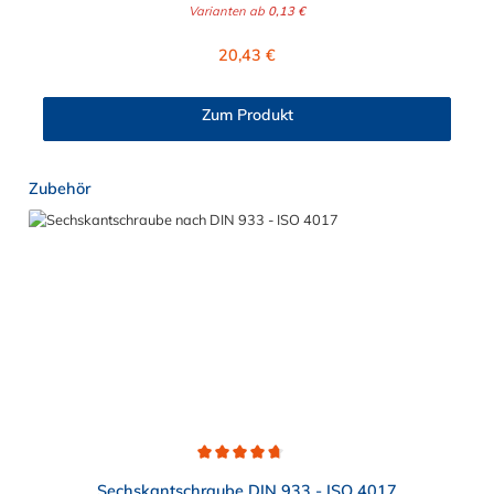
verzinkten Stahl und Edelstahl gewählt werden.
Varianten ab
0,13 €
Regulärer Preis:
20,43 €
Zum Produkt
Produktgalerie überspringen
Zubehör
Durchschnittliche Bewertung von 4.8 von 5 Sternen
Sechskantschraube DIN 933 - ISO 4017