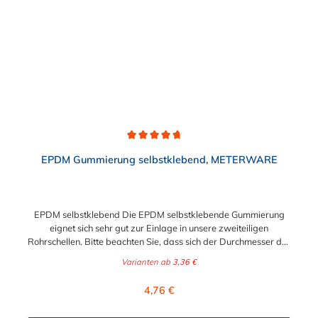
Durchschnittliche Bewertung von 4.8 von 5 Sternen
EPDM Gummierung selbstklebend, METERWARE
EPDM selbstklebend Die EPDM selbstklebende Gummierung
eignet sich sehr gut zur Einlage in unsere zweiteiligen
Rohrschellen. Bitte beachten Sie, dass sich der Durchmesser der
Schelle durch die EPDM selbstklebende Gummierung
Varianten ab
3,36 €
verkleinert.
Regulärer Preis:
4,76 €