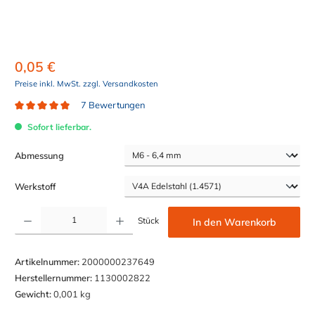
0,05 €
Preise inkl. MwSt. zzgl. Versandkosten
7 Bewertungen
Durchschnittliche Bewertung von 4.9 von 5 Sternen
Sofort lieferbar.
auswählen
Abmessung
auswählen
Werkstoff
Produkt Anzahl: Gib den gewünschten Wert ein oder benutze die Schaltflächen um die Anzahl z
Stück
In den Warenkorb
Artikelnummer:
2000000237649
Herstellernummer:
1130002822
Gewicht:
0,001 kg