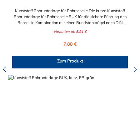
Kunststoff Rohrunterlage für Rohrschelle Die kurze Kunststoff
Rohrunterlage für Rohrschelle RUK für die sichere Führung des
Rohres in Kombination mit einen Rundstahlbügel nach DIN
3570 oder Typ RB. Die verwendeten Bügel gehen nicht durch
Varianten ab
5,91 €
die Kunststoff Rohrunterlage für Rohrschelle hindurch. Jede
Rohrunterlage ist auf einen Ideal-Durchmesser gefertigt, kann
Regulärer Preis:
7,88 €
aber auch kleinere Durchmesser gut aufnehmen und klemmen.
Zum Produkt