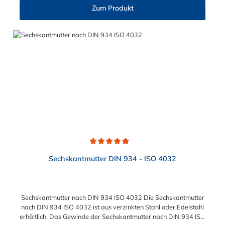
M12 (13,0 mm), M16 (17,0 mm), M20 (21,0 mm), M24 (25,0
klemmen.
Zum Produkt
mm) Verfügbare Werkstoffe: Stahl galvanisch verzinkt (8.8),
Edelstahl rostfrei V2A (1.4301), Edelstahl rostfrei V4A (1.4571)
Einsatzbereiche: Maschinenbau, Anlagenbau, Holzbau, Kfz-
Bereich, Sanitärtechnik, Handwerk und DIY
Durchschnittliche Bewertung von 4.9 von 5 Sternen
Sechskantmutter DIN 934 - ISO 4032
Sechskantmutter nach DIN 934 ISO 4032 Die Sechskantmutter
nach DIN 934 ISO 4032 ist aus verzinkten Stahl oder Edelstahl
erhältlich, Das Gewinde der Sechskantmutter nach DIN 934 ISO