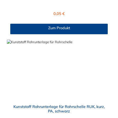
4032 kann im Größenbereich zwischen M6 bis maximal M24
ausgewählt werden. Diese Sechkantmutter ist für den
gewerblich, industriellen sowei den Hobbybereich geeignet.
Regulärer Preis:
0,05 €
Zum Produkt
Kunststoff Rohrunterlage für Rohrschelle RUK, kurz,
PA, schwarz