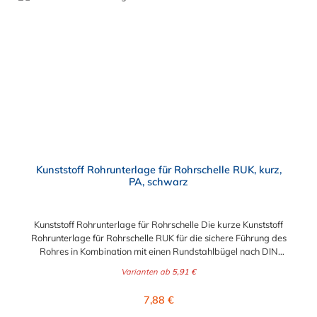
Bereich, Sanitärtechnik, Handwerk und DIY
Kunststoff Rohrunterlage für Rohrschelle RUK, kurz,
PA, schwarz
Kunststoff Rohrunterlage für Rohrschelle Die kurze Kunststoff
Rohrunterlage für Rohrschelle RUK für die sichere Führung des
Rohres in Kombination mit einen Rundstahlbügel nach DIN
3570 oder Typ RB. Die verwendeten Bügel gehen nicht durch
Varianten ab
5,91 €
die Kunststoff Rohrunterlage für Rohrschelle hindurch. Jede
Rohrunterlage ist auf einen Ideal-Durchmesser gefertigt, kann
Regulärer Preis:
7,88 €
aber auch kleinere Durchmesser gut aufnehmen und klemmen.