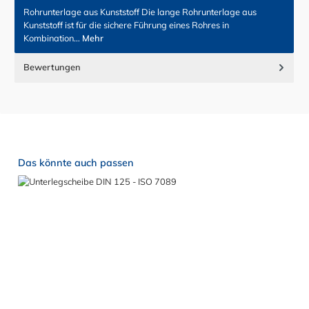
Rohrunterlage aus Kunststoff Die lange Rohrunterlage aus
Kunststoff ist für die sichere Führung eines Rohres in
Kombination…
Mehr
Bewertungen
Produktgalerie überspringen
Das könnte auch passen