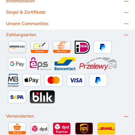
Informationen
Siegel & Zertifikate
Unsere Communities
Zahlungsarten
Amazon Pay
Vorkasse per Überweisung
Kauf auf Rechnung (10 Tage Netto)
iDEAL
PayPal
Google Pay
eps
Bancontact
Przelewy24
Multibanco
Apple Pay
Kredit- oder Debitkarte
Später Bezahlen
SEPA Lastschrift
BLIK
Versandarten