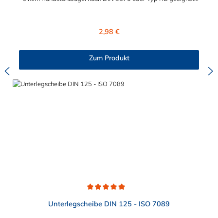
Die verwendeten Bügel gehen nicht durch die Rohrunterlage
hindurch. Jede Rohrunterlage ist auf einen Ideal-Durchmesser
gefertigt, kann aber auch kleinere Durchmesser gut aufnehmen
Regulärer Preis:
2,98 €
und klemmen.
Zum Produkt
Durchschnittliche Bewertung von 4.9 von 5 Sternen
Unterlegscheibe DIN 125 - ISO 7089