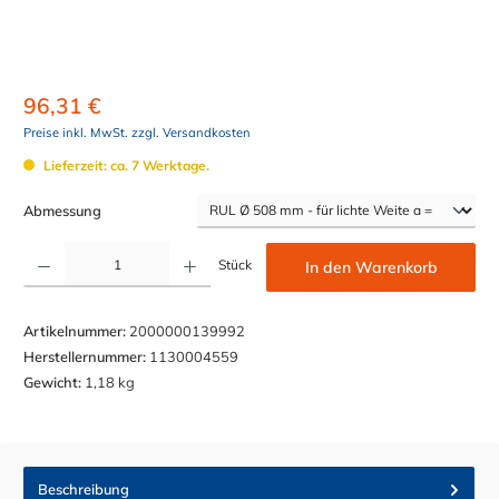
96,31 €
Preise inkl. MwSt. zzgl. Versandkosten
Lieferzeit: ca. 7 Werktage.
auswählen
Abmessung
Produkt Anzahl: Gib den gewünschten Wert ein oder benutze die Schaltflächen um die Anzahl z
Stück
In den Warenkorb
Artikelnummer:
2000000139992
Herstellernummer:
1130004559
Gewicht:
1,18 kg
Beschreibung