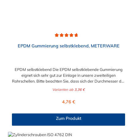
Durchschnittliche Bewertung von 4.8 von 5 Sternen
EPDM Gummierung selbstklebend, METERWARE
EPDM selbstklebend Die EPDM selbstklebende Gummierung
eignet sich sehr gut zur Einlage in unsere zweiteiligen
Rohrschellen. Bitte beachten Sie, dass sich der Durchmesser der
Schelle durch die EPDM selbstklebende Gummierung
Varianten ab
3,36 €
verkleinert.
Regulärer Preis:
4,76 €
Zum Produkt