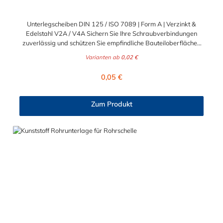
Unterlegscheiben DIN 125 / ISO 7089 | Form A | Verzinkt &
Edelstahl V2A / V4A Sichern Sie Ihre Schraubverbindungen
zuverlässig und schützen Sie empfindliche Bauteiloberflächen
vor Beschädigungen. Die klassischen Unterlegscheiben nach
Varianten ab
0,02 €
DIN 125 (entspricht ISO 7089) sind unverzichtbare
Basiselemente für nahezu jede professionelle Befestigung. Sie
Regulärer Preis:
0,05 €
verteilen die Krafteinwirkung des Schraubenkopfes oder der
Mutter großflächig und verhindern ein Einsinken in weicheres
Material. Ideal für anspruchsvolle B2B-Projekte in Industrie,
Zum Produkt
Handwerk und Maschinenbau sowie für dauerhafte B2C-
Konstruktionen im Heim- und Gartenbereich. Drei Werkstoffe
für jeden Einsatzbereich Damit Sie für jede
Umgebungsbedingung und Beanspruchung optimal gerüstet
sind, erhalten Sie diese bewährten U-Scheiben in drei
hochwertigen Materialausführungen: Stahl galvanisch verzinkt
(8.8): Bietet einen soliden Korrosionsschutz und hohe
mechanische Festigkeit. Eignet sich hervorragend für den
geschützten Innenbereich und den regulären Maschinen- und
Holzbau. V2A Edelstahl (1.4301): Die rostfreie Standardlösung.
Bietet eine exzellente Beständigkeit gegen Nässe und
Feuchtigkeit und ist die perfekte Wahl für den klassischen
Außeneinsatz und Feuchträume. V4A Edelstahl (1.4571): Die