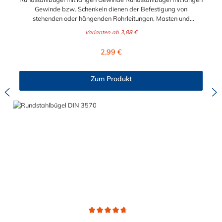
Gewinde bzw. Schenkeln dienen der Befestigung von
stehenden oder hängenden Rohrleitungen, Masten und
ähnlichen Rundteilen sowie der einfachen Befestigung von
Varianten ab
3,88 €
Rohrschlitten an Stahlprofilunterkonstruktionen, wie z.B.
Rohrbrücken. Lieferumfang: Rundstahlbügel werden ohne
Regulärer Preis:
2,99 €
Schale und Mutter geliefert.
Zum Produkt
Durchschnittliche Bewertung von 4.8 von 5 Sternen