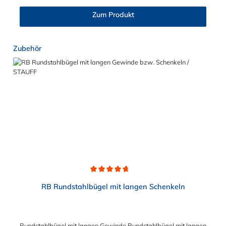
Zum Produkt
Produktgalerie überspringen
Zubehör
Durchschnittliche Bewertung von 4.7 von 5 Sternen
RB Rundstahlbügel mit langen Schenkeln
Rundstahlbügel mit langen Gewinde Rundstahlbügel mit langen