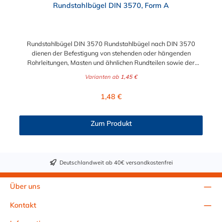
Rundstahlbügel DIN 3570, Form A
Rundstahlbügel DIN 3570 Rundstahlbügel nach DIN 3570
dienen der Befestigung von stehenden oder hängenden
Rohrleitungen, Masten und ähnlichen Rundteilen sowie der
einfachen Befestigung von Rohrschlitten an
Varianten ab
1,45 €
Stahlprofilunterkonstruktionen, wie z.B. Rohrbrücken.
Lieferumfang: Rundstahlbügel werden ohne Schale und Mutter
Regulärer Preis:
1,48 €
geliefert. Bitte beachten: Die Rundstahlbügel in Edelstahl
A2/A4 werden "schmierblank" geliefert, d.h. nicht gewaschen
oder gebeizt.
Zum Produkt
Deutschlandweit ab 40€ versandkostenfrei
Über uns
Kontakt