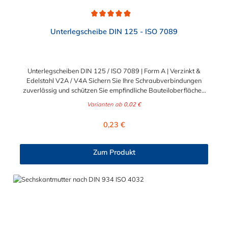
Durchschnittliche Bewertung von 4.9 von 5 Sternen
Unterlegscheibe DIN 125 - ISO 7089
Unterlegscheiben DIN 125 / ISO 7089 | Form A | Verzinkt &
Edelstahl V2A / V4A Sichern Sie Ihre Schraubverbindungen
zuverlässig und schützen Sie empfindliche Bauteiloberflächen
vor Beschädigungen. Die klassischen Unterlegscheiben nach
Varianten ab
0,02 €
DIN 125 (entspricht ISO 7089) sind unverzichtbare
Basiselemente für nahezu jede professionelle Befestigung. Sie
Regulärer Preis:
0,23 €
verteilen die Krafteinwirkung des Schraubenkopfes oder der
Mutter großflächig und verhindern ein Einsinken in weicheres
Material. Ideal für anspruchsvolle B2B-Projekte in Industrie,
Zum Produkt
Handwerk und Maschinenbau sowie für dauerhafte B2C-
Konstruktionen im Heim- und Gartenbereich. Drei Werkstoffe
für jeden Einsatzbereich Damit Sie für jede
Umgebungsbedingung und Beanspruchung optimal gerüstet
sind, erhalten Sie diese bewährten U-Scheiben in drei
hochwertigen Materialausführungen: Stahl galvanisch verzinkt
(8.8): Bietet einen soliden Korrosionsschutz und hohe
mechanische Festigkeit. Eignet sich hervorragend für den