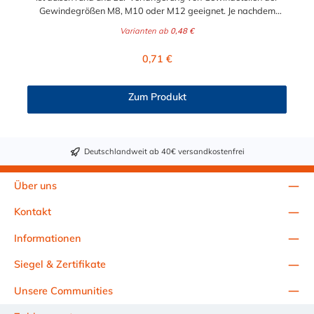
Gewindegrößen M8, M10 oder M12 geeignet. Je nachdem
welche Gewindegröße der Gewindemuffe beötigt wird, muss
Varianten ab
0,48 €
diese in der Auswahl getroffen werden. Das Material der
Gewindemuffe ist verzinkter Stahl.
Regulärer Preis:
0,71 €
Zum Produkt
Deutschlandweit ab 40€ versandkostenfrei
Über uns
Kontakt
Informationen
Siegel & Zertifikate
Unsere Communities