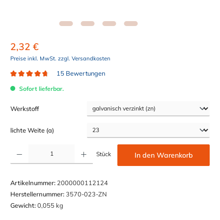
2,32 €
Preise inkl. MwSt. zzgl. Versandkosten
15 Bewertungen
Durchschnittliche Bewertung von 4.8 von 5 Sternen
Sofort lieferbar.
auswählen
Werkstoff
auswählen
lichte Weite (a)
Produkt Anzahl: Gib den gewünschten Wert ein oder benutze die Schaltflächen um die Anzahl z
Stück
In den Warenkorb
Artikelnummer:
2000000112124
Herstellernummer:
3570-023-ZN
Gewicht:
0,055 kg