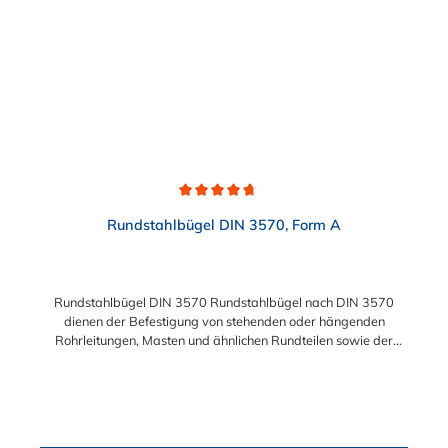
Durchschnittliche Bewertung von 4.8 von 5 Sternen
Rundstahlbügel DIN 3570, Form A
Rundstahlbügel DIN 3570 Rundstahlbügel nach DIN 3570
dienen der Befestigung von stehenden oder hängenden
Rohrleitungen, Masten und ähnlichen Rundteilen sowie der
einfachen Befestigung von Rohrschlitten an
Stahlprofilunterkonstruktionen, wie z.B. Rohrbrücken.
Lieferumfang: Rundstahlbügel werden ohne Schale und Mutter
geliefert. Bitte beachten: Die Rundstahlbügel in Edelstahl
A2/A4 werden "schmierblank" geliefert, d.h. nicht gewaschen