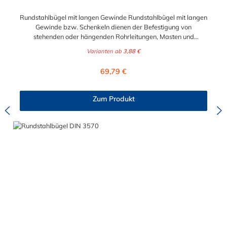
Rundstahlbügel mit langen Gewinde Rundstahlbügel mit langen
Gewinde bzw. Schenkeln dienen der Befestigung von
stehenden oder hängenden Rohrleitungen, Masten und
ähnlichen Rundteilen sowie der einfachen Befestigung von
Varianten ab
3,88 €
Rohrschlitten an Stahlprofilunterkonstruktionen, wie z.B.
Rohrbrücken. Lieferumfang: Rundstahlbügel werden ohne
Regulärer Preis:
69,79 €
Schale und Mutter geliefert.
Zum Produkt