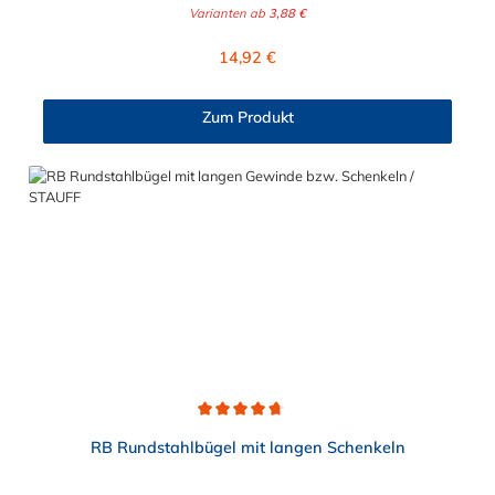
ähnlichen Rundteilen sowie der einfachen Befestigung von
Varianten ab
3,88 €
Lichte Weite (a) Für Nennweite (DN) Gewinde (d2) Lichte Höhe
Rohrschlitten an Stahlprofilunterkonstruktionen, wie z.B.
(h) 32 mm DN 30 M10x30 50 mm 42 mm DN 40 M10x30 60
Rohrbrücken. Lieferumfang: Rundstahlbügel werden ohne
Regulärer Preis:
14,92 €
mm 52 mm DN 50 M10 70 mm 62 mm DN 60 M10x30 85 mm
Schale und Mutter geliefert.
72 mm DN 70 M10x30 95 mm 82 mm DN 80 M12x30 105
mm 92 mm DN 90 M12x30 115 mm 102 mm DN 100 M12x30
Zum Produkt
125 mm 122 mm DN 120 M12x30 145 mm 142 mm DN 140
M16x45 175 mm 162 mm DN 160 M16x45 195 mm 182 mm
DN 180 M16x45 215 mm 202 mm DN 200 M16x45 235 mm
Hinweis: Muttern und Unterlegscheiben sind separat erhältlich.
Wählen Sie jetzt oben die benötigte Größe aus und bestellen Sie
Ihre Quadratrohrbügel direkt im Schellen-Shop!
Durchschnittliche Bewertung von 4.7 von 5 Sternen
RB Rundstahlbügel mit langen Schenkeln