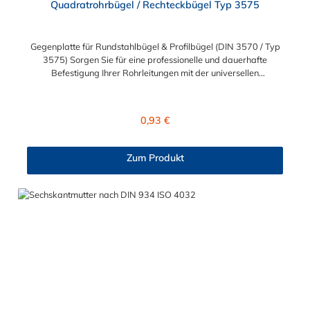
Quadratrohrbügel / Rechteckbügel Typ 3575
Gegenplatte für Rundstahlbügel & Profilbügel (DIN 3570 / Typ
3575) Sorgen Sie für eine professionelle und dauerhafte
Befestigung Ihrer Rohrleitungen mit der universellen
Gegenplatte (Befestigungsplatte). Dieses Bauteil dient als das
perfekte Gegenstück (Lasche) für diverse Bügelschellen und
gewährleistet eine sichere Montage von Rundrohren,
Regulärer Preis:
0,93 €
Quadratrohren und Rechteckrohren. Universell passend für
Bügelsysteme Diese Lasche ist so konzipiert, dass sie als
Gegenstück für die gängigsten Bügelformen fungiert:
Zum Produkt
Rundstahlbügel: Nach DIN 3570 (für normale Rohre).
Quadratrohrbügel: Für vierkantige Profile. Rechteckbügel: Nach
Typ 3575 (für flache Profile). Die Gegenplatte wird auf die
Gewindeenden des Bügels gesetzt und bildet die Brücke, um
das Rohr fest an Trägern, Profilschienen oder Wänden zu
fixieren. Materialvielfalt für jeden Einsatzort Je nach
Umgebungsbedingungen und Korrosionsanspruch können Sie
aus drei hochwertigen Werkstoffen wählen: Galvanisch
verzinkt: Der Standard für Innenbereiche und trockene
Umgebungen. Edelstahl V2A (1.4301): Ideal für den
Außenbereich und Feuchträume (rostfrei). Edelstahl V4A
(1.4404): Für anspruchsvolle Umgebungen wie Küstengebiete