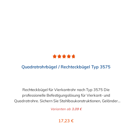
Durchschnittliche Bewertung von 4.8 von 5 Sternen
Quadratrohrbügel / Rechteckbügel Typ 3575
Rechteckbügel für Vierkantrohr nach Typ 3575 Die
professionelle Befestigungslösung für Vierkant- und
Quadratrohre. Sichern Sie Stahlbaukonstruktionen, Geländer
oder Rohrleitungssysteme zuverlässig mit unseren
Varianten ab
3,09 €
Quadratrohrbügeln (Rechteckbügeln). Diese speziell geformten
Bügelschrauben sind perfekt auf die Geometrie von
Regulärer Preis:
17,23 €
Quadratrohren abgestimmt und bieten im Gegensatz zu runden
Bügeln eine vollflächige, formschlüssige Auflage für maximalen