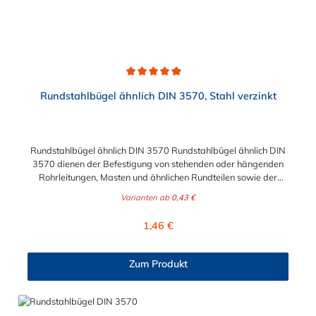
Durchschnittliche Bewertung von 5 von 5 Sternen
Rundstahlbügel ähnlich DIN 3570, Stahl verzinkt
Rundstahlbügel ähnlich DIN 3570 Rundstahlbügel ähnlich DIN
3570 dienen der Befestigung von stehenden oder hängenden
Rohrleitungen, Masten und ähnlichen Rundteilen sowie der
einfachen Befestigung von Rohrschlitten an
Varianten ab
0,43 €
Stahlprofilunterkonstruktionen, wie z.B. Rohrbrücken.
Lieferumfang: Rundstahlbügel werden ohne Schale und Mutter
Regulärer Preis:
1,46 €
geliefert.
Zum Produkt