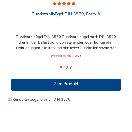
Durchschnittliche Bewertung von 4.8 von 5 Sternen
Rundstahlbügel DIN 3570, Form A
Rundstahlbügel DIN 3570 Rundstahlbügel nach DIN 3570
dienen der Befestigung von stehenden oder hängenden
Rohrleitungen, Masten und ähnlichen Rundteilen sowie der
einfachen Befestigung von Rohrschlitten an
Varianten ab
1,45 €
Stahlprofilunterkonstruktionen, wie z.B. Rohrbrücken.
Lieferumfang: Rundstahlbügel werden ohne Schale und Mutter
Regulärer Preis:
5,18 €
geliefert. Bitte beachten: Die Rundstahlbügel in Edelstahl
A2/A4 werden "schmierblank" geliefert, d.h. nicht gewaschen
oder gebeizt.
Zum Produkt