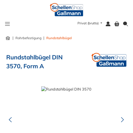
alt springen
Privat (brutto)
|
|
Rohrbefestigung
Rundstahlbügel
Rundstahlbügel DIN
3570, Form A
Bildergalerie überspringen