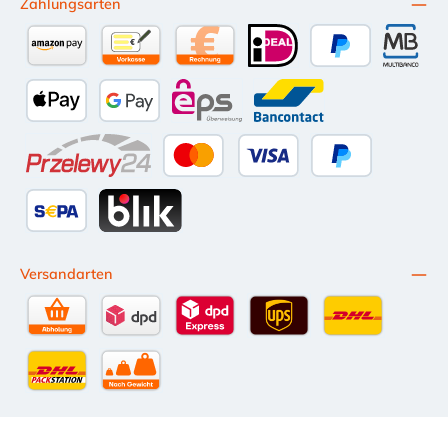
Zahlungsarten
Amazon Pay
Vorkasse per Überweisung
Kauf auf Rechnung (10 Tage Netto)
iDEAL
PayPal
Multiba
Apple Pay
Google Pay
eps
Bancontact
Przelewy24
Kredit- oder Debitkarte
Später Bezahlen
SEPA Lastschrift
BLIK
Versandarten
Selbstabholung
DPD Standardversand
DPD Expressversand - 12 Uhr
UPS Standard International
DHL Standardv
DHL-Versand an Packstation
per Spedition