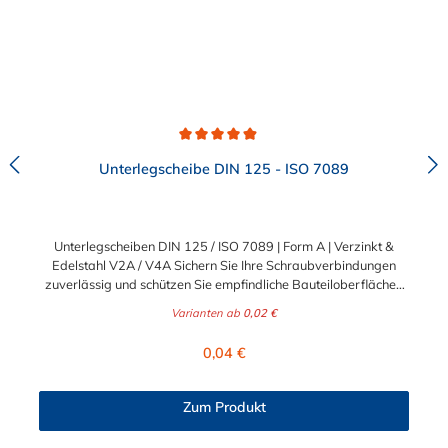
Durchschnittliche Bewertung von 4.9 von 5 Sternen
Unterlegscheibe DIN 125 - ISO 7089
Unterlegscheiben DIN 125 / ISO 7089 | Form A | Verzinkt &
Edelstahl V2A / V4A Sichern Sie Ihre Schraubverbindungen
zuverlässig und schützen Sie empfindliche Bauteiloberflächen
vor Beschädigungen. Die klassischen Unterlegscheiben nach
Varianten ab
0,02 €
DIN 125 (entspricht ISO 7089) sind unverzichtbare
Basiselemente für nahezu jede professionelle Befestigung. Sie
Regulärer Preis:
0,04 €
verteilen die Krafteinwirkung des Schraubenkopfes oder der
Mutter großflächig und verhindern ein Einsinken in weicheres
Material. Ideal für anspruchsvolle B2B-Projekte in Industrie,
Zum Produkt
Handwerk und Maschinenbau sowie für dauerhafte B2C-
Konstruktionen im Heim- und Gartenbereich. Drei Werkstoffe