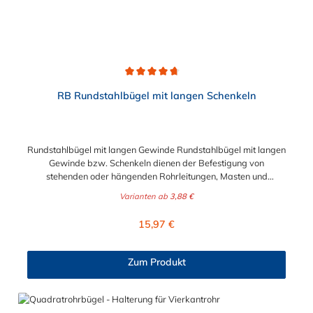
Durchschnittliche Bewertung von 4.7 von 5 Sternen
RB Rundstahlbügel mit langen Schenkeln
Rundstahlbügel mit langen Gewinde Rundstahlbügel mit langen
Gewinde bzw. Schenkeln dienen der Befestigung von
stehenden oder hängenden Rohrleitungen, Masten und
ähnlichen Rundteilen sowie der einfachen Befestigung von
Varianten ab
3,88 €
Rohrschlitten an Stahlprofilunterkonstruktionen, wie z.B.
Rohrbrücken. Lieferumfang: Rundstahlbügel werden ohne
Regulärer Preis:
15,97 €
Schale und Mutter geliefert.
Zum Produkt