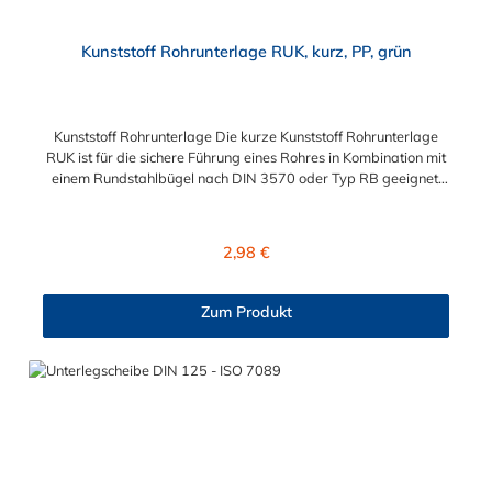
Kunststoff Rohrunterlage RUK, kurz, PP, grün
Kunststoff Rohrunterlage Die kurze Kunststoff Rohrunterlage
RUK ist für die sichere Führung eines Rohres in Kombination mit
einem Rundstahlbügel nach DIN 3570 oder Typ RB geeignet.
Die verwendeten Bügel gehen nicht durch die Rohrunterlage
hindurch. Jede Rohrunterlage ist auf einen Ideal-Durchmesser
gefertigt, kann aber auch kleinere Durchmesser gut aufnehmen
Regulärer Preis:
2,98 €
und klemmen.
Zum Produkt