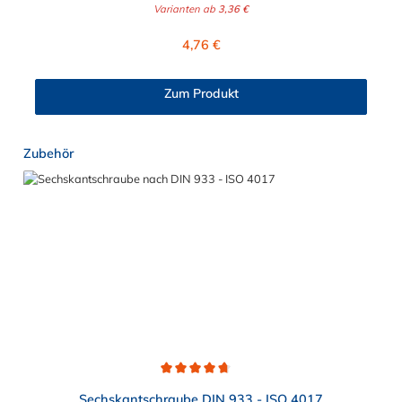
Schelle durch die EPDM selbstklebende Gummierung
Varianten ab
3,36 €
verkleinert.
Regulärer Preis:
4,76 €
Zum Produkt
Produktgalerie überspringen
Zubehör
Durchschnittliche Bewertung von 4.8 von 5 Sternen
Sechskantschraube DIN 933 - ISO 4017