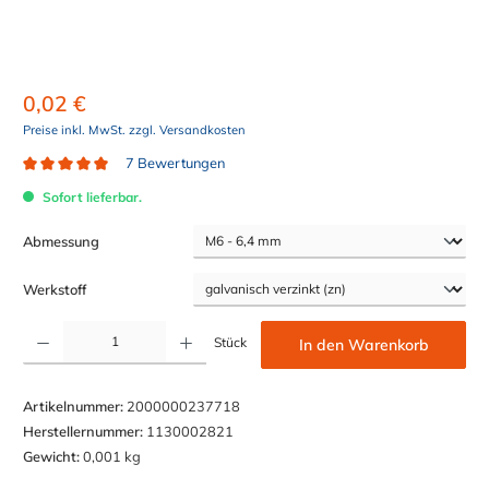
0,02 €
Preise inkl. MwSt. zzgl. Versandkosten
7 Bewertungen
Durchschnittliche Bewertung von 4.9 von 5 Sternen
Sofort lieferbar.
auswählen
Abmessung
auswählen
Werkstoff
Produkt Anzahl: Gib den gewünschten Wert ein oder benutze die Schaltflächen um die Anzahl z
Stück
In den Warenkorb
Artikelnummer:
2000000237718
Herstellernummer:
1130002821
Gewicht:
0,001 kg