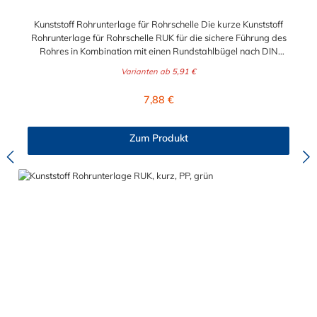
Kunststoff Rohrunterlage für Rohrschelle Die kurze Kunststoff
Rohrunterlage für Rohrschelle RUK für die sichere Führung des
Rohres in Kombination mit einen Rundstahlbügel nach DIN
3570 oder Typ RB. Die verwendeten Bügel gehen nicht durch
Varianten ab
5,91 €
die Kunststoff Rohrunterlage für Rohrschelle hindurch. Jede
Rohrunterlage ist auf einen Ideal-Durchmesser gefertigt, kann
Regulärer Preis:
7,88 €
aber auch kleinere Durchmesser gut aufnehmen und klemmen.
Zum Produkt