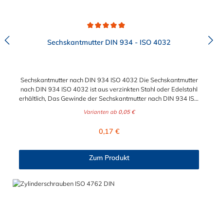
Durchschnittliche Bewertung von 4.9 von 5 Sternen
Sechskantmutter DIN 934 - ISO 4032
Sechskantmutter nach DIN 934 ISO 4032 Die Sechskantmutter
nach DIN 934 ISO 4032 ist aus verzinkten Stahl oder Edelstahl
erhältlich, Das Gewinde der Sechskantmutter nach DIN 934 ISO
4032 kann im Größenbereich zwischen M6 bis maximal M24
Varianten ab
0,05 €
ausgewählt werden. Diese Sechkantmutter ist für den
gewerblich, industriellen sowei den Hobbybereich geeignet.
Regulärer Preis:
0,17 €
Zum Produkt