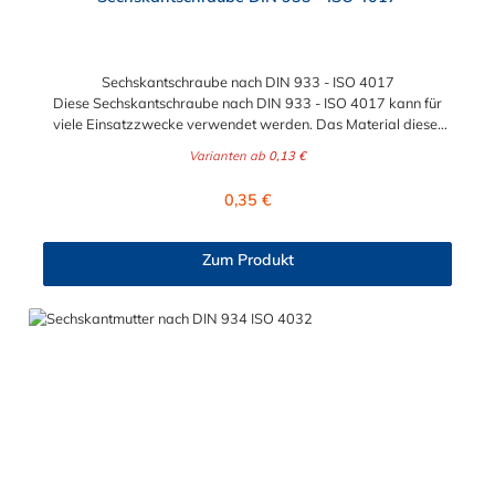
Sechskantschraube nach DIN 933 - ISO 4017
Diese Sechskantschraube nach DIN 933 - ISO 4017 kann für
viele Einsatzzwecke verwendet werden. Das Material dieser
Sechkantschraube ist zwischen verzinkten Stahl und Edelstahl
Varianten ab
0,13 €
wählbar. Die Gewindegröße und Stärke
der Sechskantschraube nach DIN 933 - ISO 4017 kann
Regulärer Preis:
0,35 €
zwischen den Größen M6 x 20 mm bis maximal M24 x 80 mm
gewählt werden.
Zum Produkt