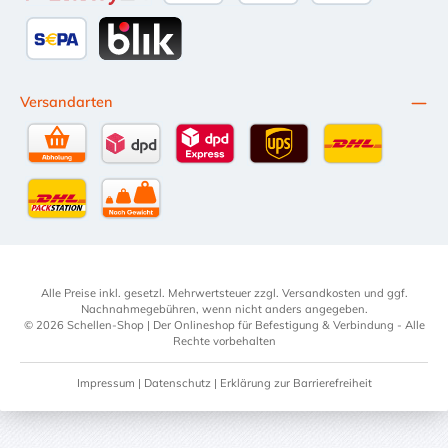
Przelewy24
Kredit- oder Debitkarte
Später Bezahlen
SEPA Lastschrift
BLIK
Versandarten
Selbstabholung
DPD Standardversand
DPD Expressversand - 12 Uhr
UPS Standard International
DHL Standardv
DHL-Versand an Packstation
per Spedition
Alle Preise inkl. gesetzl. Mehrwertsteuer zzgl.
Versandkosten
und ggf.
Nachnahmegebühren, wenn nicht anders angegeben.
© 2026 Schellen-Shop | Der Onlineshop für Befestigung & Verbindung - Alle
Rechte vorbehalten
Impressum
|
Datenschutz
|
Erklärung zur Barrierefreiheit