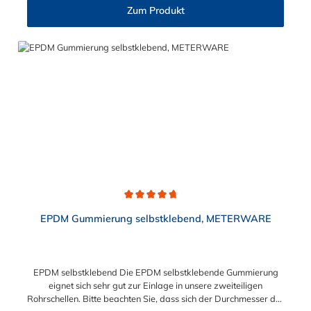
M12 (13,0 mm), M16 (17,0 mm), M20 (21,0 mm), M24 (25,0
Zum Produkt
mm) Verfügbare Werkstoffe: Stahl galvanisch verzinkt (8.8),
Edelstahl rostfrei V2A (1.4301), Edelstahl rostfrei V4A (1.4571)
Einsatzbereiche: Maschinenbau, Anlagenbau, Holzbau, Kfz-
Bereich, Sanitärtechnik, Handwerk und DIY
Durchschnittliche Bewertung von 4.8 von 5 Sternen
EPDM Gummierung selbstklebend, METERWARE
EPDM selbstklebend Die EPDM selbstklebende Gummierung
eignet sich sehr gut zur Einlage in unsere zweiteiligen
Rohrschellen. Bitte beachten Sie, dass sich der Durchmesser der