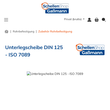
alt springen
Privat (brutto)
|
|
Rohrbefestigung
Zubehör Rohrbefestigung
Unterlegscheibe DIN 125
- ISO 7089
Bildergalerie überspringen