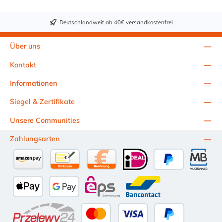
Deutschlandweit ab 40€ versandkostenfrei
Über uns
Kontakt
Informationen
Siegel & Zertifikate
Unsere Communities
Zahlungsarten
Amazon Pay
Vorkasse per Überweisung
Kauf auf Rechnung (10 Tage Netto)
iDEAL
PayPal
Multiba
Apple Pay
Google Pay
eps
Bancontact