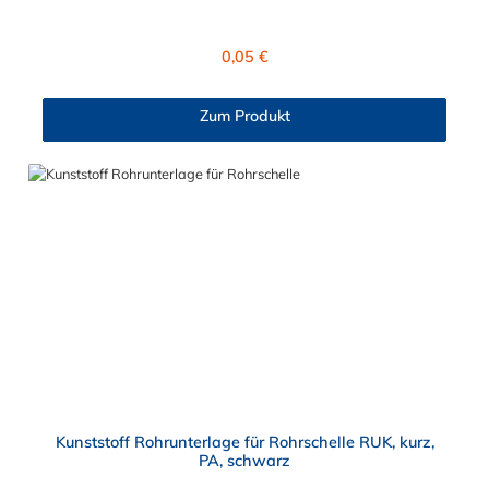
4032 kann im Größenbereich zwischen M6 bis maximal M24
ausgewählt werden. Diese Sechkantmutter ist für den
gewerblich, industriellen sowei den Hobbybereich geeignet.
Regulärer Preis:
0,05 €
Zum Produkt
Kunststoff Rohrunterlage für Rohrschelle RUK, kurz,
PA, schwarz