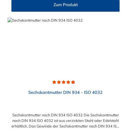
M12 (13,0 mm), M16 (17,0 mm), M20 (21,0 mm), M24 (25,0
klemmen.
Zum Produkt
mm) Verfügbare Werkstoffe: Stahl galvanisch verzinkt (8.8),
Edelstahl rostfrei V2A (1.4301), Edelstahl rostfrei V4A (1.4571)
Einsatzbereiche: Maschinenbau, Anlagenbau, Holzbau, Kfz-
Bereich, Sanitärtechnik, Handwerk und DIY
Durchschnittliche Bewertung von 4.9 von 5 Sternen
Sechskantmutter DIN 934 - ISO 4032
Sechskantmutter nach DIN 934 ISO 4032 Die Sechskantmutter
nach DIN 934 ISO 4032 ist aus verzinkten Stahl oder Edelstahl
erhältlich, Das Gewinde der Sechskantmutter nach DIN 934 ISO