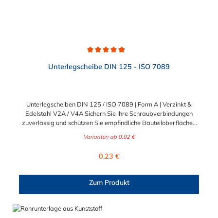
Durchschnittliche Bewertung von 4.9 von 5 Sternen
Unterlegscheibe DIN 125 - ISO 7089
Unterlegscheiben DIN 125 / ISO 7089 | Form A | Verzinkt &
Edelstahl V2A / V4A Sichern Sie Ihre Schraubverbindungen
zuverlässig und schützen Sie empfindliche Bauteiloberflächen
vor Beschädigungen. Die klassischen Unterlegscheiben nach
Varianten ab
0,02 €
DIN 125 (entspricht ISO 7089) sind unverzichtbare
Basiselemente für nahezu jede professionelle Befestigung. Sie
Regulärer Preis:
0,23 €
verteilen die Krafteinwirkung des Schraubenkopfes oder der
Mutter großflächig und verhindern ein Einsinken in weicheres
Material. Ideal für anspruchsvolle B2B-Projekte in Industrie,
Zum Produkt
Handwerk und Maschinenbau sowie für dauerhafte B2C-
Konstruktionen im Heim- und Gartenbereich. Drei Werkstoffe
für jeden Einsatzbereich Damit Sie für jede
Umgebungsbedingung und Beanspruchung optimal gerüstet