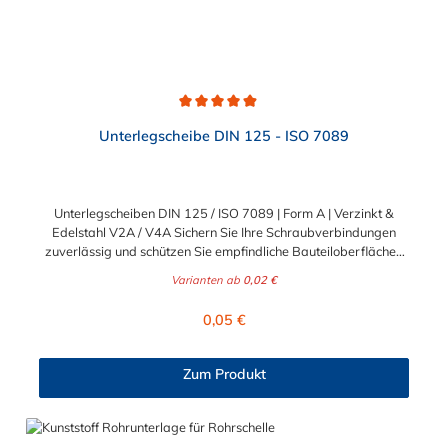
Durchschnittliche Bewertung von 4.9 von 5 Sternen
Unterlegscheibe DIN 125 - ISO 7089
Unterlegscheiben DIN 125 / ISO 7089 | Form A | Verzinkt &
Edelstahl V2A / V4A Sichern Sie Ihre Schraubverbindungen
zuverlässig und schützen Sie empfindliche Bauteiloberflächen
vor Beschädigungen. Die klassischen Unterlegscheiben nach
Varianten ab
0,02 €
DIN 125 (entspricht ISO 7089) sind unverzichtbare
Basiselemente für nahezu jede professionelle Befestigung. Sie
Regulärer Preis:
0,05 €
verteilen die Krafteinwirkung des Schraubenkopfes oder der
Mutter großflächig und verhindern ein Einsinken in weicheres
Material. Ideal für anspruchsvolle B2B-Projekte in Industrie,
Zum Produkt
Handwerk und Maschinenbau sowie für dauerhafte B2C-
Konstruktionen im Heim- und Gartenbereich. Drei Werkstoffe
für jeden Einsatzbereich Damit Sie für jede
Umgebungsbedingung und Beanspruchung optimal gerüstet