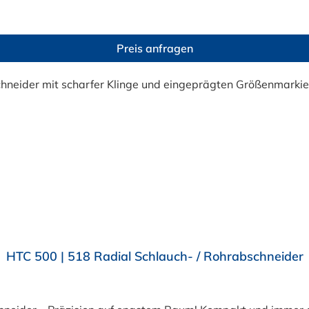
 Werkzeugkasten. Perfekt für vielseitige Anwendungen Ob Sc
abei die Rundheit des Rohrs. Mit einer Öffnungsweite von 28,
etzt im Schellen-Shop bestellen! Bestellen Sie jetzt den HT
Preis anfragen
04 506) bequem online bei Schellen-Shop und sichern Sie sic
HTC 500 | 518 Radial Schlauch- / Rohrabschneider