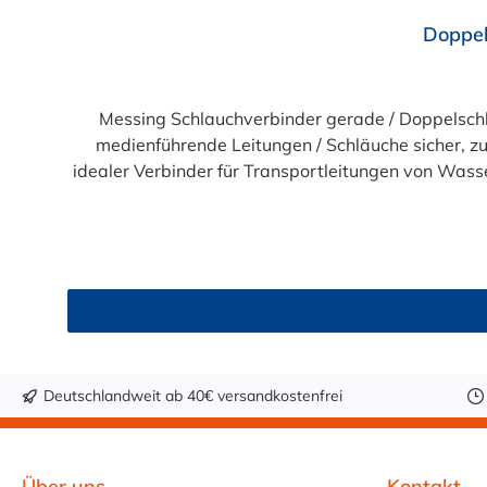
Durchschnittliche Bewertung von 5 von 5 Sternen
Doppel
Messing Schlauchverbinder gerade / Doppelschl
medienführende Leitungen / Schläuche sicher, zu
idealer Verbinder für Transportleitungen von Wasse
des Schlauches. Gegebenenfalls kann eine zusätzli
Messing-Schlauchverbinder für 5mm, 6mm (1/4"),
Deutschlandweit ab 40€ versandkostenfrei
Über uns
Kontakt