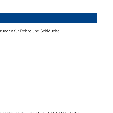
hläuche, PEX-, PE-RT-, Poly- oder HDPE-Rohre – der
5 mm und einer Referenzbackenkraft von 500 N ist er
C 500 | 504 Pro Spec Schlauchabschneider inklusive
h höchste Präzision für Ihre Arbeit!