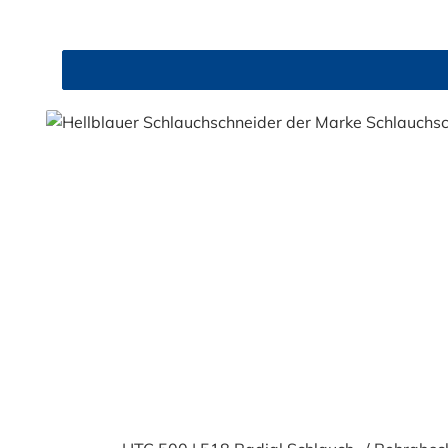
Schneidhohlraum verstaut – für mehr Sicherheit im
HTC 500 | 504 liefert exakte Schnitte und erhält d
das ideale Werkzeug für Handwerk und Industrie. J
passender Ersatzklinge (HTC 500 | 5