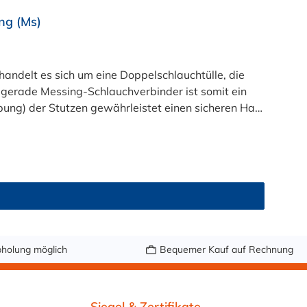
ng (Ms)
ndelt es sich um eine Doppelschlauchtülle, die
r gerade Messing-Schlauchverbinder ist somit ein
pung) der Stutzen gewährleistet einen sicheren Halt
lle erforderlich sein. Sie erhalten diesen geraden
 (3/4") und 25mm (1") Schlauchinnendurchmesser.
holung möglich
Bequemer Kauf auf Rechnung
Siegel & Zertifikate