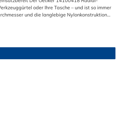
einsatzbereit Der Oetiker 14100418 Radial-
erkzeuggürtel oder Ihre Tasche – und ist so immer
C) MDPE-Gasrohre: 1/2", 3/4"
rbeit wird schneller, sauberer und leichter!