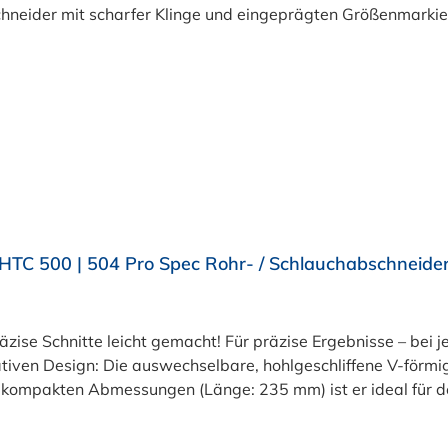
HTC 500 | 504 Pro Spec Rohr- / Schlauchabschneide
zise Schnitte leicht gemacht! Für präzise Ergebnisse – bei 
iven Design: Die auswechselbare, hohlgeschliffene V-förmig
kompakten Abmessungen (Länge: 235 mm) ist er ideal für den
raum sorgen für gerade Schnitte – ganz ohne Nachbearbeit
tables Arbeiten, auch bei häufigem Gebrauch. Und das Beste: 