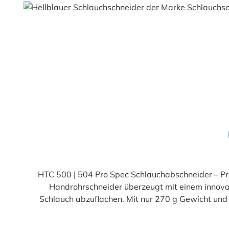
Produktgalerie überspringen
HTC 500 | 504 Pro Spec Schlauchabschneider – Prä
Handrohrschneider überzeugt mit einem innovat
Schlauch abzuflachen. Mit nur 270 g Gewicht und 
speziell geformten Abflachungen im Schneidhohl
Griffe garantieren ein sicheres und komfor