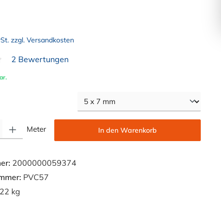
wSt. zzgl. Versandkosten
2 Bewertungen
liche Bewertung von 4.7 von 5 Sternen
ar.
auswählen
Gib den gewünschten Wert ein oder benutze die Schaltflächen um die Anzahl zu e
Meter
In den Warenkorb
er:
2000000059374
ummer:
PVC57
22 kg