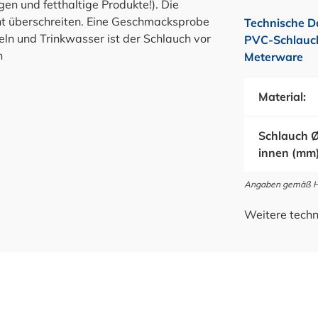
gen und fetthaltige Produkte!). Die
cht überschreiten. Eine Geschmacksprobe
Technische D
eln und Trinkwasser ist der Schlauch vor
PVC-Schlauch 
n
Meterware
Material:
Schlauch 
innen (mm)
Angaben gemäß Her
Weitere techn