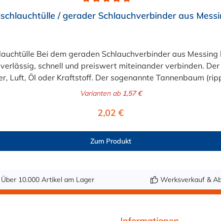
schlauchtülle / gerader Schlauchverbinder aus Messi
auchtülle Bei dem geraden Schlauchverbinder aus Messing ha
verlässig, schnell und preiswert miteinander verbinden. De
r, Luft, Öl oder Kraftstoff. Der sogenannte Tannenbaum (rip
che Sicherung der Verbindungsstelle durch eine Schlauchsche
Varianten ab
1,57 €
 8mm (5/16"), 9mm (3/8"), 13mm (1/2"), 16mm (5/8"), 19mm
Regulärer Preis:
2,02 €
Zum Produkt
Über 10.000 Artikel am Lager
Werksverkauf & Ab
Informationen