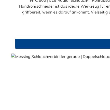
HTC 500 | 518 Radial Schlauch- / Rohrabsc
Handrohrschneider ist das ideale Werkzeug für en
griffbereit, wenn es darauf ankommt. Vielseitig und zuverlässig Die automatische Anpassung an den Rohrdurchmesser und die langlebige Nylonkonstruktion
machen den HTC 500 | 518 zum perfekten Helfer. Er schneide
CTs, 1/2", 3/4" & 1" IPS Leitungen: PSDR9, PSDR11, PSDR135, PSDR155, PSDR17, Sch40 1/2" & 3/4" Flex Plus Blue Die scharfe Klinge sorgt für saubere, präzise
Schnitte – Nachbearbeiten oder Entgraten ist nicht nötig. Perfekte Schnitte mit minimalem Aufwand Mit nur 1½ bis 2 Umdrehungen erzielen
quadratischen Schnitt. So sparen Sie Zeit und arbeiten besonders effizient – 
selbst von der Qualität des HTC 500 | 518 u