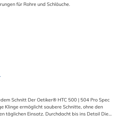
r
jedem Schnitt Der Oetiker® HTC 500 | 504 Pro Spec
e Klinge ermöglicht saubere Schnitte, ohne den
 täglichen Einsatz. Durchdacht bis ins Detail Die
ung. Die federbelasteten, ergonomisch gebogenen
Die Klinge wird bei Nichtgebrauch sicher im