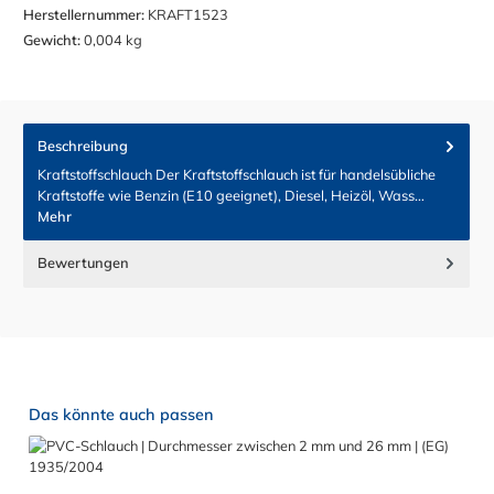
Herstellernummer:
KRAFT1523
Gewicht:
0,004 kg
Beschreibung
Kraftstoffschlauch Der Kraftstoffschlauch ist für handelsübliche
Kraftstoffe wie Benzin (E10 geeignet), Diesel, Heizöl, Wass…
Mehr
Bewertungen
Produktgalerie überspringen
Das könnte auch passen