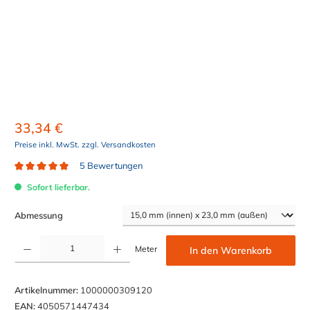
33,34 €
Preise inkl. MwSt. zzgl. Versandkosten
5 Bewertungen
Durchschnittliche Bewertung von 5 von 5 Sternen
Sofort lieferbar.
auswählen
Abmessung
Produkt Anzahl: Gib den gewünschten Wert ein oder benutze die Schaltflächen um die Anzahl z
Meter
In den Warenkorb
Artikelnummer:
1000000309120
EAN:
4050571447434