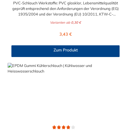
PVC-Schlauch Werkstoffe: PVC glasklar, Lebensmittelqualität
geprüft entsprechend den Anforderungen der Verordnung (EG)
1935/2004 und der Verordnung (EU) 10/2011, KTW-C-
geprüft, TÜV-geprüft, LABS-freie Produktion Einsatzbereich:
Varianten ab
0,30 €
Druckloses Durchleiten von Flüssigkeiten und Gasen wie
Wasser, Trinkwasser, Argon, Wein, Fruchtsaft, Limonade,
Regulärer Preis:
3,43 €
Mineralwasser, Süßmost und alkoholische Getränke bis 15
Vol% Alkoholgehalt (nicht für Bier in Schankanlagen und
fetthaltige Produkte!). Die durchfließenden Lebensmittel sollten
Zum Produkt
+40°C nicht überschreiten. Eine Geschmacksprobe ist ratsam.
Bei der Durchleitung von Lebensmitteln und Trinkwasser ist der
Schlauch vor dem Ersteinsatz unbedingt sorgfältig zu reinigen