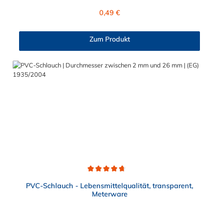
bei extremen Temperaturen. Besonderheiten des
Regulärer Preis:
0,49 €
Wellschlauches: Dieser Schlauch bietet guten Abriebschutz und
zeichnet sich durch gute dynamische Belastbarkeit aus.
Zum Produkt
Durchschnittliche Bewertung von 4.7 von 5 Sternen
PVC-Schlauch - Lebensmittelqualität, transparent,
Meterware