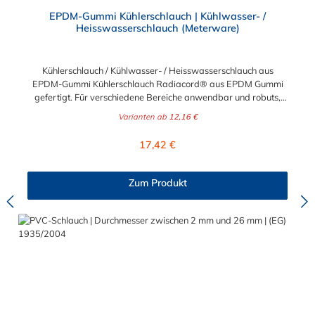
Durchschnittliche Bewertung von 4 von 5 Sternen
EPDM-Gummi Kühlerschlauch | Kühlwasser- /
Heisswasserschlauch (Meterware)
Kühlerschlauch / Kühlwasser- / Heisswasserschlauch aus
EPDM-Gummi Kühlerschlauch Radiacord® aus EPDM Gummi
gefertigt. Für verschiedene Bereiche anwendbar und robuts,
beispielsweise als Kühlwasserschlauch, Heisswasserschlauch,
Varianten ab
12,16 €
Radiatorschlauch. Der Kühlerschlauch ist Meterware und somit
individuell lieferbar. Beständig gegen eine Vielzahl von Frost-
Regulärer Preis:
17,42 €
und Korrosionsschutzmittel. Werkstoffe des
Kühlerschlauch:Seele: EPDM, schwarz, glatt, Decke: EPDM,
schwarz, glatt, ab DN 28 stoffgemustert, hitze-, alterungs- und
Zum Produkt
witterungsbeständig in Anlehnung an DIN
73411Temperaturbereich:-40°C bis +125°C (Innen-Ø > 50mm:
-40°C bis +100°C), kurzzeitig bis +140°CBetriebsdruck:6 bar,
Berstdruck: 18 bar (Innen-Ø > 50 mm: 3 bar, Berstdruck: 9 bar)