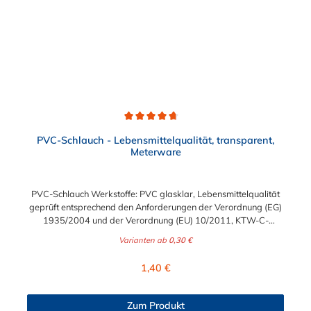
Durchschnittliche Bewertung von 4.7 von 5 Sternen
PVC-Schlauch - Lebensmittelqualität, transparent,
Meterware
PVC-Schlauch Werkstoffe: PVC glasklar, Lebensmittelqualität
geprüft entsprechend den Anforderungen der Verordnung (EG)
1935/2004 und der Verordnung (EU) 10/2011, KTW-C-
geprüft, TÜV-geprüft, LABS-freie Produktion Einsatzbereich:
Varianten ab
0,30 €
Druckloses Durchleiten von Flüssigkeiten und Gasen wie
Wasser, Trinkwasser, Argon, Wein, Fruchtsaft, Limonade,
Regulärer Preis:
1,40 €
Mineralwasser, Süßmost und alkoholische Getränke bis 15
Vol% Alkoholgehalt (nicht für Bier in Schankanlagen und
fetthaltige Produkte!). Die durchfließenden Lebensmittel sollten
Zum Produkt