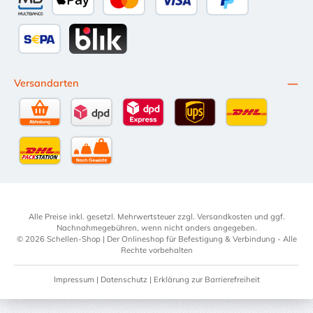
Lösung für defekte Kraftstoffleitungen. Bestellen Sie das
NORMA® Fuel Line Repair Kit direkt in unserem Shop!
Multibanco
Apple Pay
Kredit- oder Debitkarte
Später Bezahlen
SEPA Lastschrift
BLIK
Versandarten
Selbstabholung
DPD Standardversand
DPD Expressversand - 12 Uhr
UPS Standard International
DHL Standardv
DHL-Versand an Packstation
per Spedition
Alle Preise inkl. gesetzl. Mehrwertsteuer zzgl.
Versandkosten
und ggf.
Nachnahmegebühren, wenn nicht anders angegeben.
© 2026 Schellen-Shop | Der Onlineshop für Befestigung & Verbindung - Alle
Rechte vorbehalten
Impressum
|
Datenschutz
|
Erklärung zur Barrierefreiheit