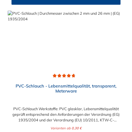
+40°C nicht überschreiten. Eine Geschmacksprobe ist ratsam.
Bei der Durchleitung von Lebensmitteln und Trinkwasser ist der
Schlauch vor dem Ersteinsatz unbedingt sorgfältig zu reinigen
Durchschnittliche Bewertung von 4.7 von 5 Sternen
PVC-Schlauch - Lebensmittelqualität, transparent,
Meterware
PVC-Schlauch Werkstoffe: PVC glasklar, Lebensmittelqualität
geprüft entsprechend den Anforderungen der Verordnung (EG)
1935/2004 und der Verordnung (EU) 10/2011, KTW-C-
geprüft, TÜV-geprüft, LABS-freie Produktion Einsatzbereich:
Varianten ab
0,30 €
Druckloses Durchleiten von Flüssigkeiten und Gasen wie