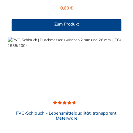
Wasser, Trinkwasser, Argon, Wein, Fruchtsaft, Limonade,
Regulärer Preis:
0,60 €
Mineralwasser, Süßmost und alkoholische Getränke bis 15
Vol% Alkoholgehalt (nicht für Bier in Schankanlagen und
fetthaltige Produkte!). Die durchfließenden Lebensmittel sollten
Zum Produkt
+40°C nicht überschreiten. Eine Geschmacksprobe ist ratsam.
Bei der Durchleitung von Lebensmitteln und Trinkwasser ist der
Schlauch vor dem Ersteinsatz unbedingt sorgfältig zu reinigen
Durchschnittliche Bewertung von 4.7 von 5 Sternen
PVC-Schlauch - Lebensmittelqualität, transparent,
Meterware