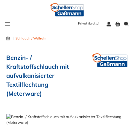
alt springen
Privat (brutto)
|
Schlauch / Wellrohr
Benzin- /
Kraftstoffschlauch mit
aufvulkanisierter
Textilflechtung
(Meterware)
Bildergalerie überspringen