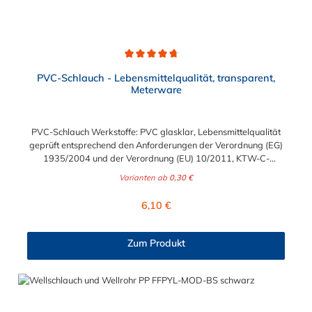
Durchschnittliche Bewertung von 4.7 von 5 Sternen
PVC-Schlauch - Lebensmittelqualität, transparent,
Meterware
PVC-Schlauch Werkstoffe: PVC glasklar, Lebensmittelqualität
geprüft entsprechend den Anforderungen der Verordnung (EG)
1935/2004 und der Verordnung (EU) 10/2011, KTW-C-
geprüft, TÜV-geprüft, LABS-freie Produktion Einsatzbereich:
Varianten ab
0,30 €
Druckloses Durchleiten von Flüssigkeiten und Gasen wie
Wasser, Trinkwasser, Argon, Wein, Fruchtsaft, Limonade,
Regulärer Preis:
6,10 €
Mineralwasser, Süßmost und alkoholische Getränke bis 15
Vol% Alkoholgehalt (nicht für Bier in Schankanlagen und
fetthaltige Produkte!). Die durchfließenden Lebensmittel sollten
Zum Produkt
+40°C nicht überschreiten. Eine Geschmacksprobe ist ratsam.
Bei der Durchleitung von Lebensmitteln und Trinkwasser ist der
Schlauch vor dem Ersteinsatz unbedingt sorgfältig zu reinigen