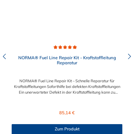
Durchschnittliche Bewertung von 5 von 5 Sternen
NORMA® Fuel Line Repair Kit - Kraftstoffleitung
Reparatur
NORMA® Fuel Line Repair Kit – Schnelle Reparatur für
Kraftstoffleitungen Soforthilfe bei defekten Kraftstoffleitungen
Ein unerwarteter Defekt in der Kraftstoffleitung kann zu
erheblichen Problemen führen. Mit dem NORMA® Fuel Line
Repair Kit erhalten Sie eine sofortige Lösung, um beschädigte
Leitungen schnell und effizient zu reparieren – ohne die gesamte
Regulärer Preis:
85,14 €
Leitung austauschen zu müssen. Enthaltene Komponenten: 2x
715 8039 010 - NORMAQUICK® S NW 3/8" - 5/16" - 0° |
Adapter 2x 715 8154 008 - NORMAQUICK® S NW 5/16" - 6
Zum Produkt
mm - 0° | Adapter 2x 715 6509 008 - NORMAQUICK® S NW