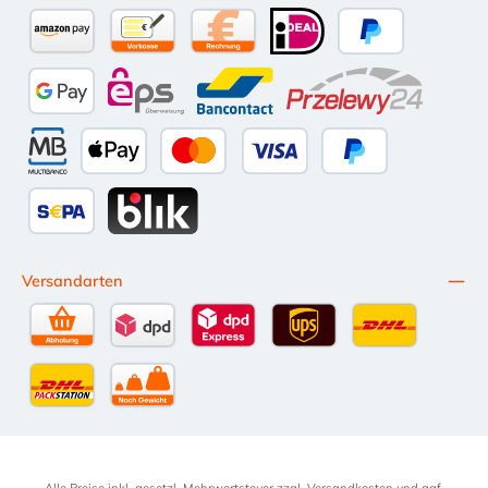
Amazon Pay
Vorkasse per Überweisung
Kauf auf Rechnung (10 Tage Netto)
iDEAL
PayPal
Google Pay
eps
Bancontact
Przelewy24
Multibanco
Apple Pay
Kredit- oder Debitkarte
Später Bezahlen
SEPA Lastschrift
BLIK
Versandarten
Selbstabholung
DPD Standardversand
DPD Expressversand - 12 Uhr
UPS Standard International
DHL Standardv
DHL-Versand an Packstation
per Spedition