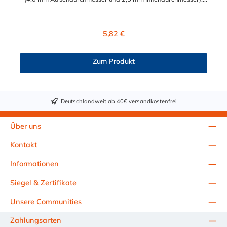
Der PMC21025 besitzt kein Absperrventil. Das Material des
Steckers ist Acetal und der Dichtring ist aus Buna-N. Das
Verbindungsstück zur Kupplung mit dem O-Ring, hat ein Maß
Regulärer Preis:
5,82 €
von ≈ 7,9 mm. Sie können diesen CPC Winkelstecker mit allen
CPC Kupplungen der PMC-, PMC12- und MC- Serie
kombinieren.
Zum Produkt
Deutschlandweit ab 40€ versandkostenfrei
Über uns
Kontakt
Informationen
Siegel & Zertifikate
Unsere Communities
Zahlungsarten