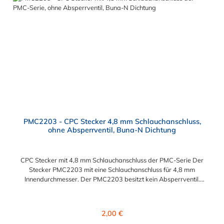
PMC2203 - CPC Stecker 4,8 mm Schlauchanschluss,
ohne Absperrventil, Buna-N Dichtung
CPC Stecker mit 4,8 mm Schlauchanschluss der PMC-Serie Der
Stecker PMC2203 mit eine Schlauchanschluss für 4,8 mm
Innendurchmesser. Der PMC2203 besitzt kein Absperrventil.
Das Material des Steckers ist Acetal und der Dichtring ist aus
Buna-N. Das Verbindungsstück zur Kupplung mit dem O-Ring,
hat ein Maß von ≈ 7,9 mm. Sie können diesen Stecker mit allen
Regulärer Preis:
2,00 €
Kupplungen der PMC-, PMC12- und MC- Serie kombinieren.