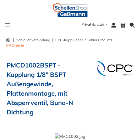
alt springen
Privat (brutto)
|
|
|
Schlauchverbindung
CPC-Kupplungen / Colder Products
PMC-Serie
PMCD1002BSPT -
Kupplung 1/8" BSPT
Außengewinde,
Plattenmontage, mit
Absperrventil, Buna-N
Dichtung
Bildergalerie überspringen