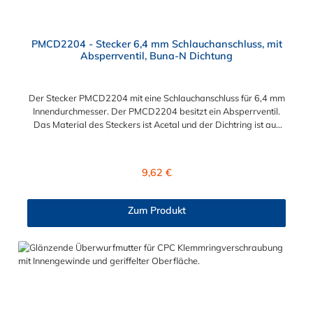
PMCD2204 - Stecker 6,4 mm Schlauchanschluss, mit
Absperrventil, Buna-N Dichtung
Der Stecker PMCD2204 mit eine Schlauchanschluss für 6,4 mm
Innendurchmesser. Der PMCD2204 besitzt ein Absperrventil.
Das Material des Steckers ist Acetal und der Dichtring ist aus
Buna-N. Das Verbindungsstück zur Kupplung mit dem O-Ring,
hat ein Maß von ≈ 7,9 mm. Sie können diesen Stecker mit allen
Kupplungen der PMC-, PMC12- und MC- Serie kombinieren.
Regulärer Preis:
9,62 €
Zum Produkt