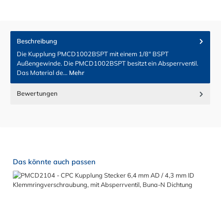
Beschreibung
Die Kupplung PMCD1002BSPT mit einem 1/8" BSPT
Außengewinde. Die PMCD1002BSPT besitzt ein Absperrventil.
Das Material de…
Mehr
Bewertungen
Produktgalerie überspringen
Das könnte auch passen