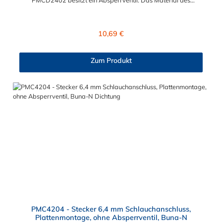
Steckers ist Acetal und der Dichtring ist aus Buna-N. Das
Verbindungsstück zur Kupplung, mit dem O-Ring, hat ein Maß
von ≈ 7,9 mm. Sie können diesen Stecker mit allen Kupplungen
Regulärer Preis:
10,69 €
der PMC-, PMC12- und MC- Serie kombinieren.
Zum Produkt
PMC4204 - Stecker 6,4 mm Schlauchanschluss,
Plattenmontage, ohne Absperrventil, Buna-N