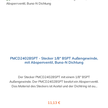
PMCD2402BSPT - Stecker 1/8" BSPT Außengewinde,
mit Absperrventil, Buna-N Dichtung
Der Stecker PMCD2402BSPT mit einem 1/8" BSPT
Außengewinde. Der PMCD2402BSPT besitzt ein Absperrventil.
Das Material des Steckers ist Acetal und der Dichtring ist aus
Buna-N. Das Verbindungsstück zur Kupplung, mit dem O-Ring,
hat ein Maß von ≈ 7,9 mm. Sie können diesen Stecker mit allen
Kupplungen der PMC-, PMC12- und MC- Serie kombinieren.
Regulärer Preis:
11,13 €