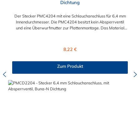
Dichtung
Der Stecker PMC4204 mit eine Schlauchanschluss für 6,4 mm
Innendurchmesser. Die PMC4204 besitzt kein Absperrventil
und eine Überwurfmutter zur Plattenmontage. Das Material
des Steckers ist Acetal und der Dichtring ist aus Buna-N. Das
Verbindungsstück mit O-Ring zur Kupplung hat ein Außenmaß
von ≈ 7,9 mm. Sie können diesen Stecker mit allen Kupplungen
Regulärer Preis:
8,22 €
der PMC-, PMC12- und MC- Serie kombinieren.
Zum Produkt