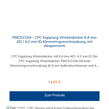
PMCD2104 - CPC Kupplung Winkelstecker 6,4 mm
AD / 4,3 mm ID Klemmringverschraubung, mit
Absperrventi
CPC Kupplung Winkelstecker mit 6,4 mm AD / 4,3 mm ID Der
CPC Kupplung Winkelstecker PMCD2104 mit einer
Klemmringverschraubung (6,4 mm Außendurchmesser und 4,3
mm Innendurchmesser). Der Winkelstecker PMCD2104 besitzt
ein Absperrventil. Das Material des Steckers ist Acetal und der
Dichtring ist aus Buna-N. Das Verbindungsstück zur Kupplung
Regulärer Preis:
14,82 €
mit dem O-Ring, hat ein Maß von ≈ 7,9 mm. Sie können diesen
Winkelstecker mit allen Kupplungen der PMC-, PMC12- und
MC- Serie kombinieren.
Zum Produkt