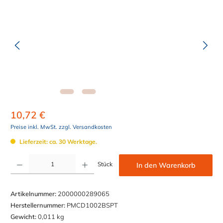
10,72 €
Preise inkl. MwSt. zzgl. Versandkosten
Lieferzeit: ca. 30 Werktage.
Produkt Anzahl: Gib den gewünschten Wert ein oder benutze die Schaltflächen um die Anzahl z
Stück
In den Warenkorb
Artikelnummer:
2000000289065
Herstellernummer:
PMCD1002BSPT
Gewicht:
0,011 kg