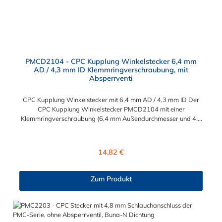
PMCD2104 - CPC Kupplung Winkelstecker 6,4 mm
AD / 4,3 mm ID Klemmringverschraubung, mit
Absperrventi
CPC Kupplung Winkelstecker mit 6,4 mm AD / 4,3 mm ID Der
CPC Kupplung Winkelstecker PMCD2104 mit einer
Klemmringverschraubung (6,4 mm Außendurchmesser und 4,3
mm Innendurchmesser). Der Winkelstecker PMCD2104 besitzt
ein Absperrventil. Das Material des Steckers ist Acetal und der
Dichtring ist aus Buna-N. Das Verbindungsstück zur Kupplung
Regulärer Preis:
14,82 €
mit dem O-Ring, hat ein Maß von ≈ 7,9 mm. Sie können diesen
Winkelstecker mit allen Kupplungen der PMC-, PMC12- und
MC- Serie kombinieren.
Zum Produkt