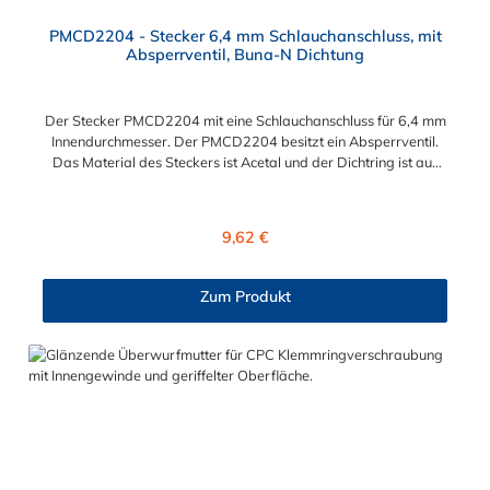
PMCD2204 - Stecker 6,4 mm Schlauchanschluss, mit
Absperrventil, Buna-N Dichtung
Der Stecker PMCD2204 mit eine Schlauchanschluss für 6,4 mm
Innendurchmesser. Der PMCD2204 besitzt ein Absperrventil.
Das Material des Steckers ist Acetal und der Dichtring ist aus
Buna-N. Das Verbindungsstück zur Kupplung mit dem O-Ring,
hat ein Maß von ≈ 7,9 mm. Sie können diesen Stecker mit allen
Kupplungen der PMC-, PMC12- und MC- Serie kombinieren.
Regulärer Preis:
9,62 €
Zum Produkt