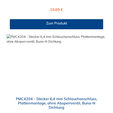
Verbindungsstück zur Kupplung, mit dem O-Ring, hat ein Maß
von ≈ 7,9 mm. Sie können diesen Stecker mit allen Kupplungen
Regulärer Preis:
10,69 €
der PMC-, PMC12- und MC- Serie kombinieren.
Zum Produkt
PMC4204 - Stecker 6,4 mm Schlauchanschluss,
Plattenmontage, ohne Absperrventil, Buna-N
Dichtung