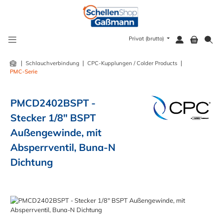
alt springen
Privat (brutto)
|
|
|
Schlauchverbindung
CPC-Kupplungen / Colder Products
PMC-Serie
PMCD2402BSPT -
Stecker 1/8" BSPT
Außengewinde, mit
Absperrventil, Buna-N
Dichtung
Bildergalerie überspringen