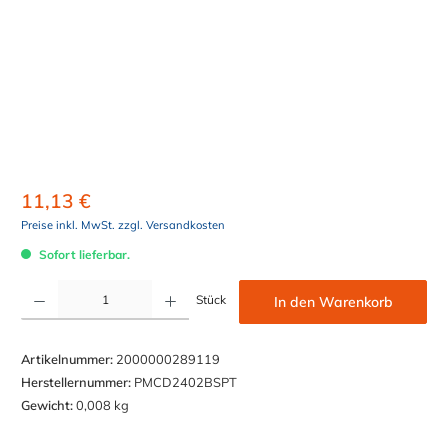
11,13 €
Preise inkl. MwSt. zzgl. Versandkosten
Sofort lieferbar.
Produkt Anzahl: Gib den gewünschten Wert ein oder benutze die Schaltflächen um die Anzahl z
Stück
In den Warenkorb
Artikelnummer:
2000000289119
Herstellernummer:
PMCD2402BSPT
Gewicht:
0,008 kg