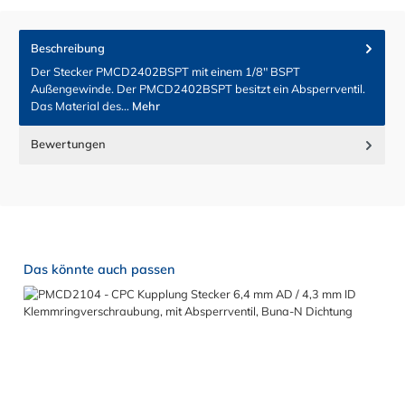
Beschreibung
Der Stecker PMCD2402BSPT mit einem 1/8" BSPT
Außengewinde. Der PMCD2402BSPT besitzt ein Absperrventil.
Das Material des…
Mehr
Bewertungen
Produktgalerie überspringen
Das könnte auch passen