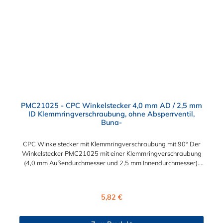
PMC21025 - CPC Winkelstecker 4,0 mm AD / 2,5 mm
ID Klemmringverschraubung, ohne Absperrventil,
Buna-
CPC Winkelstecker mit Klemmringverschraubung mit 90° Der
Winkelstecker PMC21025 mit einer Klemmringverschraubung
(4,0 mm Außendurchmesser und 2,5 mm Innendurchmesser).
Der PMC21025 besitzt kein Absperrventil. Das Material des
Steckers ist Acetal und der Dichtring ist aus Buna-N. Das
Verbindungsstück zur Kupplung mit dem O-Ring, hat ein Maß
Regulärer Preis:
5,82 €
von ≈ 7,9 mm. Sie können diesen CPC Winkelstecker mit allen
CPC Kupplungen der PMC-, PMC12- und MC- Serie
kombinieren.