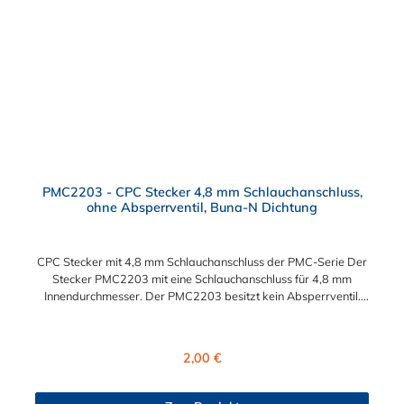
PMC2203 - CPC Stecker 4,8 mm Schlauchanschluss,
ohne Absperrventil, Buna-N Dichtung
CPC Stecker mit 4,8 mm Schlauchanschluss der PMC-Serie Der
Stecker PMC2203 mit eine Schlauchanschluss für 4,8 mm
Innendurchmesser. Der PMC2203 besitzt kein Absperrventil.
Das Material des Steckers ist Acetal und der Dichtring ist aus
Buna-N. Das Verbindungsstück zur Kupplung mit dem O-Ring,
hat ein Maß von ≈ 7,9 mm. Sie können diesen Stecker mit allen
Regulärer Preis:
2,00 €
Kupplungen der PMC-, PMC12- und MC- Serie kombinieren.