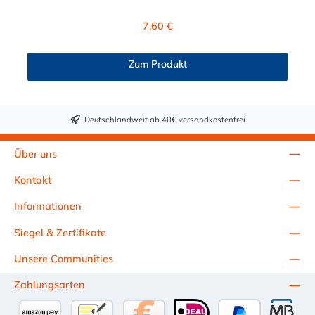
Kupplung mit dem O-Ring, hat ein Maß von ≈ 7,9 mm. Sie
können diesen Stecker mit allen Kupplungen der PMC-, PMC12-
Regulärer Preis:
7,60 €
und MC- Serie kombinieren.
Zum Produkt
Deutschlandweit ab 40€ versandkostenfrei
Über uns
Kontakt
Informationen
Siegel & Zertifikate
Unsere Communities
Zahlungsarten