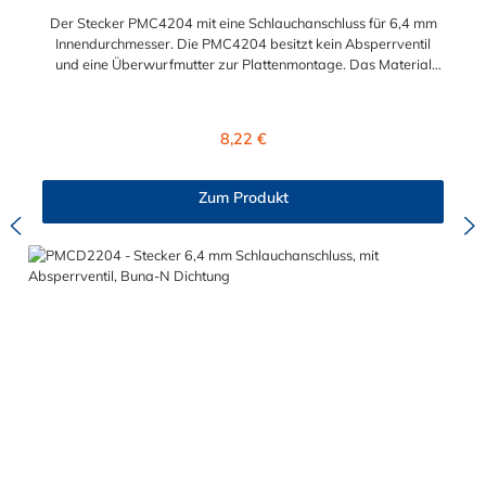
Der Stecker PMC4204 mit eine Schlauchanschluss für 6,4 mm
Innendurchmesser. Die PMC4204 besitzt kein Absperrventil
und eine Überwurfmutter zur Plattenmontage. Das Material
des Steckers ist Acetal und der Dichtring ist aus Buna-N. Das
Verbindungsstück mit O-Ring zur Kupplung hat ein Außenmaß
von ≈ 7,9 mm. Sie können diesen Stecker mit allen Kupplungen
Regulärer Preis:
8,22 €
der PMC-, PMC12- und MC- Serie kombinieren.
Zum Produkt