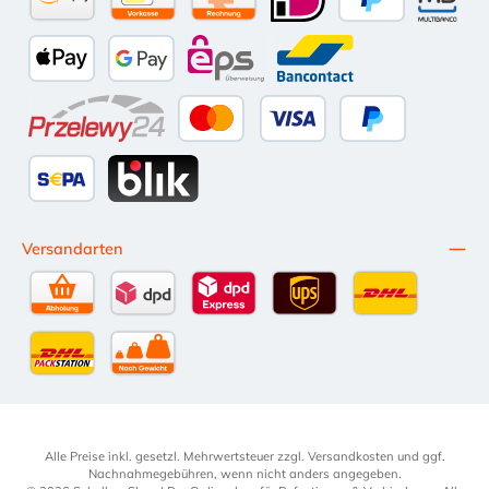
Amazon Pay
Vorkasse per Überweisung
Kauf auf Rechnung (10 Tage Netto)
iDEAL
PayPal
Multiba
Apple Pay
Google Pay
eps
Bancontact
Przelewy24
Kredit- oder Debitkarte
Später Bezahlen
SEPA Lastschrift
BLIK
Versandarten
Selbstabholung
DPD Standardversand
DPD Expressversand - 12 Uhr
UPS Standard International
DHL Standardv
DHL-Versand an Packstation
per Spedition
Alle Preise inkl. gesetzl. Mehrwertsteuer zzgl.
Versandkosten
und ggf.
Nachnahmegebühren, wenn nicht anders angegeben.