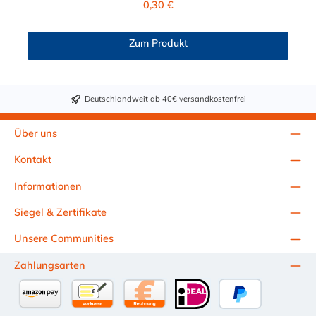
0,30 €
Mineralwasser, Süßmost und alkoholische Getränke bis 15
Vol% Alkoholgehalt (nicht für Bier in Schankanlagen und
fetthaltige Produkte!). Die durchfließenden Lebensmittel sollten
Zum Produkt
+40°C nicht überschreiten. Eine Geschmacksprobe ist ratsam.
Bei der Durchleitung von Lebensmitteln und Trinkwasser ist der
Schlauch vor dem Ersteinsatz unbedingt sorgfältig zu reinigen
Deutschlandweit ab 40€ versandkostenfrei
Über uns
Kontakt
Informationen
Siegel & Zertifikate
Unsere Communities
Zahlungsarten
Amazon Pay
Vorkasse per Überweisung
Kauf auf Rechnung (10 Tage Netto)
iDEAL
PayPal