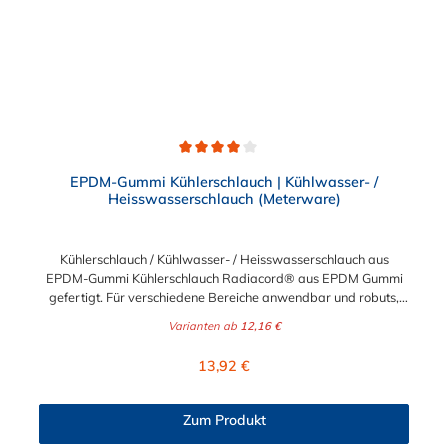
Durchschnittliche Bewertung von 4 von 5 Sternen
EPDM-Gummi Kühlerschlauch | Kühlwasser- /
Heisswasserschlauch (Meterware)
Kühlerschlauch / Kühlwasser- / Heisswasserschlauch aus
EPDM-Gummi Kühlerschlauch Radiacord® aus EPDM Gummi
gefertigt. Für verschiedene Bereiche anwendbar und robuts,
beispielsweise als Kühlwasserschlauch, Heisswasserschlauch,
Varianten ab
12,16 €
Radiatorschlauch. Der Kühlerschlauch ist Meterware und somit
individuell lieferbar. Beständig gegen eine Vielzahl von Frost-
Regulärer Preis:
13,92 €
und Korrosionsschutzmittel. Werkstoffe des
Kühlerschlauch:Seele: EPDM, schwarz, glatt, Decke: EPDM,
schwarz, glatt, ab DN 28 stoffgemustert, hitze-, alterungs- und
Zum Produkt
witterungsbeständig in Anlehnung an DIN