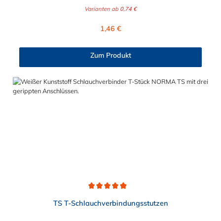
naturfarbenes POM (Acetalcopolymerisat), die medienführende
Varianten ab
0,74 €
Leitungen sicher, zuverlässig und preiswert miteinander
verbinden. Sie stellen somit die idealen Verbinder dar für
Regulärer Preis:
1,46 €
Transportleitungen von Wasser, Luft, Öl oder Kraftstoff.
Folgende Schlauchverbindungen können mit dem geraden
Reduzierstutzen hergestellt werden: 4 mm - 3 mm 5 mm - 4 mm
Zum Produkt
6 mm - 4 mm 8 mm - 4 mm 8 mm - 6 mm 10 mm - 6 mm 10 mm
- 8 mm 12 mm - 8 mm 12 mm - 10 mm Die Rippung der
Stutzen gewährleistet einen sicheren Sitz des Schlauches.
Gegebenenfalls kann eine zusätzliche Sicherung der
Verbindungsstelle durch eine Schlauchschelle erforderlich sein.
Schlauchverbinder finden Anwendung im Automobilbau sowie
in fast allen Industriebereichen.
Durchschnittliche Bewertung von 4.9 von 5 Sternen
TS T-Schlauchverbindungsstutzen