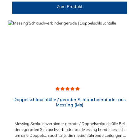
Rippung des Schlauchverbinder T-Stück gewährleistet einen
Zum Produkt
sicheren Sitz des Schlauches. Gegebenenfalls kann eine
zusätzliche Sicherung der Verbindungsstelle durch eine
Schlauchschelle erforderlich sein. Das Schlauchverbinder T-
Stück findet Anwendung im Automobilbau sowie in fast allen
Industriebereichen.
Durchschnittliche Bewertung von 5 von 5 Sternen
Doppelschlauchtülle / gerader Schlauchverbinder aus
Messing (Ms)
Messing Schlauchverbinder gerade / Doppelschlauchtülle Bei
dem geraden Schlauchverbinder aus Messing handelt es sich
um eine Doppelschlauchtülle, die medienführende Leitungen /