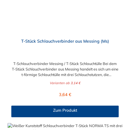
T-Stück Schlauchverbinder aus Messing (Ms)
T-Schlauchverbinder Messing / T-Stück Schlauchtülle Bei dem
T-Stück Schlauchverbinder aus Messing handelt es sich um eine
t-förmige Schlauchtülle mit drei Schlauchstutzen, die
medienführende Leitungen / Schläuche sicher, zuverlässig,
Varianten ab
3,14 €
schnell und preiswert miteinander verbinden. Der T-Stück-
Messing-Schlauchverbinder ist somit ein idealer Verbinder für
Regulärer Preis:
3,64 €
Transportleitungen von Wasser, Luft, Öl oder Kraftstoff. Der
sogenannte Tannenbaum (Rippung) der Stutzen gewährleistet
einen sicheren Halt des Schlauches. Gegebenenfalls kann eine
Zum Produkt
zusätzliche Sicherung der drei Verbindungsstellen durch eine
Schlauchschelle erforderlich sein. Sie erhalten diesen T-
Schlauchverbinder für 5mm, 6mm (1/4"), 8mm (5/16"), 9mm
(3/8"), 13mm (1/2"), 16mm (5/8"), 19mm (3/4") und 25mm (1")