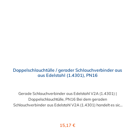
Edelstahl-Schlauchverbinder für 13mm (1/2"), 19mm (3/4"),
25mm (1"), 30mm, 32mm (1 1/4"), 38mm (1 1/2"), 45mm (1
3/4"), 50mm (2"), 55mm, 75mm (3") und 100mm (4")
Schlauchinnendurchmesser. Diese Schlauchverbinder aus
Edelstahl kommen vorrangig in der Lebensmittelindustrie,
sowie in Schankanlagen u.ä. zum Einsatz.
Doppelschlauchtülle / gerader Schlauchverbinder aus
aus Edelstahl (1.4301), PN16
Gerade Schlauchverbinder aus Edelstahl V2A (1.4301) |
Doppelschlauchtülle, PN16 Bei dem geraden
Schlauchverbinder aus Edelstahl V2A (1.4301) handelt es sich
um eine Doppelschlauchtülle, die medienführende Leitungen /
Schläuche sicher, zuverlässig, schnell und preiswert
miteinander verbinden. Der gerade Edelstahl-
Regulärer Preis:
15,17 €
Schlauchverbinder ist somit ein idealer Verbinder für
Transportleitungen von Wasser, Luft, Öl oder Kraftstoff. Der