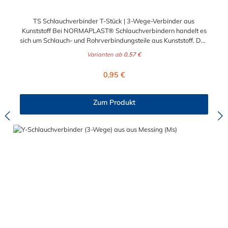
TS Schlauchverbinder T-Stück | 3-Wege-Verbinder aus
Kunststoff Bei NORMAPLAST® Schlauchverbindern handelt es
sich um Schlauch- und Rohrverbindungsteile aus Kunststoff. Das
Standardmaterial ist naturfarbenes POM
Varianten ab
0,57 €
(Acetalcopolymerisat), die medienführende Leitungen sicher,
zuverlässig und preiswert miteinander verbinden. Das
Regulärer Preis:
0,95 €
Schlauchverbinder T-Stück ist somit der ideale Verbinder für
Transportleitungen von Wasser, Luft, Öl oder Kraftstoff. Die
Rippung des Schlauchverbinder T-Stück gewährleistet einen
Zum Produkt
sicheren Sitz des Schlauches. Gegebenenfalls kann eine
zusätzliche Sicherung der Verbindungsstelle durch eine
Schlauchschelle erforderlich sein. Das Schlauchverbinder T-
Stück findet Anwendung im Automobilbau sowie in fast allen
Industriebereichen.