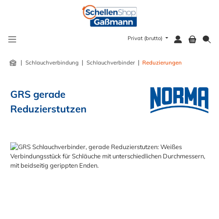
alt springen
Privat (brutto)
|
|
|
Schlauchverbindung
Schlauchverbinder
Reduzierungen
GRS gerade
Reduzierstutzen
Bildergalerie überspringen