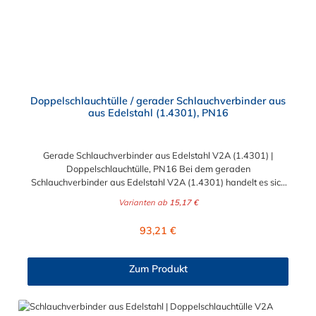
Doppelschlauchtülle / gerader Schlauchverbinder aus
aus Edelstahl (1.4301), PN16
Gerade Schlauchverbinder aus Edelstahl V2A (1.4301) |
Doppelschlauchtülle, PN16 Bei dem geraden
Schlauchverbinder aus Edelstahl V2A (1.4301) handelt es sich
um eine Doppelschlauchtülle, die medienführende Leitungen /
Varianten ab
15,17 €
Schläuche sicher, zuverlässig, schnell und preiswert
miteinander verbinden. Der gerade Edelstahl-
Regulärer Preis:
93,21 €
Schlauchverbinder ist somit ein idealer Verbinder für
Transportleitungen von Wasser, Luft, Öl oder Kraftstoff. Der
sogenannte Tannenbaum (Rippung) der Stutzen gewährleistet
Zum Produkt
einen sicheren Halt des Schlauches. Gegebenenfalls kann eine
zusätzliche Sicherung der Verbindungsstelle durch eine
Schlauchschelle erforderlich sein. Sie erhalten diesen geraden