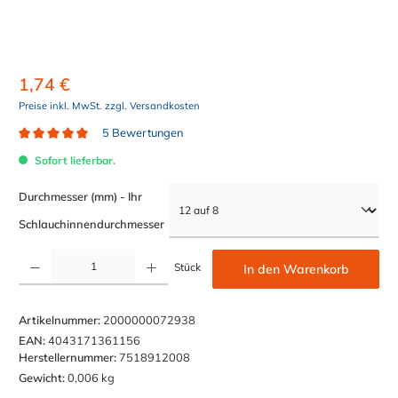
1,74 €
Preise inkl. MwSt. zzgl. Versandkosten
5 Bewertungen
Durchschnittliche Bewertung von 5 von 5 Sternen
Sofort lieferbar.
Durchmesser (mm) - Ihr
auswählen
Schlauchinnendurchmesser
Produkt Anzahl: Gib den gewünschten Wert ein oder benutze die Schaltflächen um die Anzahl z
Stück
In den Warenkorb
Artikelnummer:
2000000072938
EAN:
4043171361156
Herstellernummer:
7518912008
Gewicht:
0,006 kg