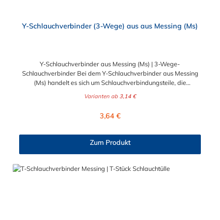
Y-Schlauchverbinder (3-Wege) aus aus Messing (Ms)
Y-Schlauchverbinder aus Messing (Ms) | 3-Wege-
Schlauchverbinder Bei dem Y-Schlauchverbinder aus Messing
(Ms) handelt es sich um Schlauchverbindungsteile, die
medienführende Leitungen sicher, zuverlässig und preiswert
Varianten ab
3,14 €
miteinander verbinden. Die Y-Verbinder aus Messing sind eine
ideale Verbindung für Transportleitungen von Wasser, Luft, Öl
Regulärer Preis:
3,64 €
oder Kraftstoff. Der Tannenbaum am Schlauchstutzen der Y-
Schlauchverbinder gewährleistet einen sicheren Halt des
Schlauches auf dem Stutzen. Wir empfehlen dennoch eine
Zum Produkt
zusätzliche Befestigung durch eine Schlauchschelle. Diese Y-
Schlauchverbinder aus Messing kommen vorrangig in der
Lebensmittelindustrie, sowie in Schankanlagen u.ä. zum
Einsatz.