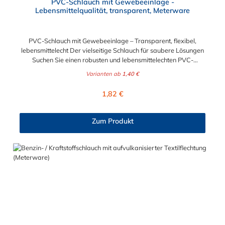
PVC-Schlauch mit Gewebeeinlage -
Lebensmittelqualität, transparent, Meterware
PVC-Schlauch mit Gewebeeinlage – Transparent, flexibel,
lebensmittelecht Der vielseitige Schlauch für saubere Lösungen
Suchen Sie einen robusten und lebensmittelechten PVC-
Schlauch für vielfältige Anwendungen in Haushalt, Industrie
Varianten ab
1,40 €
oder Gastronomie? Unser transparenter PVC-Schlauch mit
Gewebeeinlage erfüllt höchste Anforderungen – und das als
Regulärer Preis:
1,82 €
Meterware für maximale Flexibilität. Geprüfte Qualität für
sensible Anwendungen Dieser Druckschlauch besteht aus einer
Innenseele und Außendecke aus PVC sowie einer
Zum Produkt
stabilisierenden Textil-Gewebeeinlage. Er wird TÜV-geprüft
und LABS-frei produziert. In der transparenten und
leuchtgrünen Variante ist er zusätzlich lebensmittelecht gemäß
Verordnung (EG) 1935/2004 und (EU) 10/2011 (Simulanzien A,
B, C). Nur der Typ transparent erfüllt darüber hinaus KTW-C
sowie FDA 175.300. Verfügbare Schlauchinnendurchmesser: 4
mm 6 mm 9 mm 13 mm 16 mm 19 mm 25 mm Für Wasser,
Getränke & mehr – sicher und zuverlässig Der Schlauch ist für
eine Vielzahl von Medien geeignet: Wasser, Trinkwasser,
Druckluft, Argon, sowie Getränke wie Wein, Fruchtsaft,
Limonade, Mineralwasser, Süßmost und alkoholische Getränke