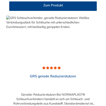
sogenannte Tannenbaum (Rippung) der Stutzen gewährleistet
Zum Produkt
einen sicheren Halt des Schlauches. Gegebenenfalls kann eine
zusätzliche Sicherung der Verbindungsstelle durch eine
Schlauchschelle erforderlich sein. Sie erhalten diesen geraden
Edelstahl-Schlauchverbinder für 13mm (1/2"), 19mm (3/4"),
25mm (1"), 30mm, 32mm (1 1/4"), 38mm (1 1/2"), 45mm (1
3/4"), 50mm (2"), 55mm, 75mm (3") und 100mm (4")
Schlauchinnendurchmesser. Diese Schlauchverbinder aus
Edelstahl kommen vorrangig in der Lebensmittelindustrie,
sowie in Schankanlagen u.ä. zum Einsatz.
Durchschnittliche Bewertung von 5 von 5 Sternen
GRS gerade Reduzierstutzen
Gerader Reduzierstutzen Bei NORMAPLAST®
Schlauchverbindern handelt es sich um Schlauch- und
Rohrverbindungsteile aus Kunststoff, Standardmaterial ist