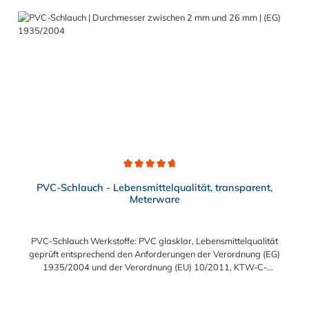
73411Temperaturbereich:-40°C bis +125°C (Innen-Ø > 50mm:
-40°C bis +100°C), kurzzeitig bis +140°CBetriebsdruck:6 bar,
Berstdruck: 18 bar (Innen-Ø > 50 mm: 3 bar, Berstdruck: 9 bar)
Durchschnittliche Bewertung von 4.7 von 5 Sternen
PVC-Schlauch - Lebensmittelqualität, transparent,
Meterware
PVC-Schlauch Werkstoffe: PVC glasklar, Lebensmittelqualität
geprüft entsprechend den Anforderungen der Verordnung (EG)
1935/2004 und der Verordnung (EU) 10/2011, KTW-C-
geprüft, TÜV-geprüft, LABS-freie Produktion Einsatzbereich:
Druckloses Durchleiten von Flüssigkeiten und Gasen wie
Wasser, Trinkwasser, Argon, Wein, Fruchtsaft, Limonade,
Regulärer Preis: