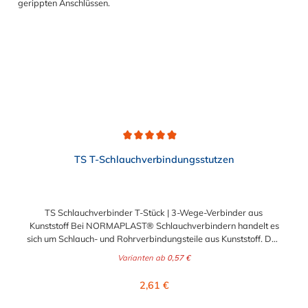
Schlauchinnendurchmesser.
Durchschnittliche Bewertung von 4.9 von 5 Sternen
TS T-Schlauchverbindungsstutzen
TS Schlauchverbinder T-Stück | 3-Wege-Verbinder aus
Kunststoff Bei NORMAPLAST® Schlauchverbindern handelt es
sich um Schlauch- und Rohrverbindungsteile aus Kunststoff. Das
Standardmaterial ist naturfarbenes POM
Varianten ab
0,57 €
(Acetalcopolymerisat), die medienführende Leitungen sicher,
zuverlässig und preiswert miteinander verbinden. Das
Regulärer Preis:
2,61 €
Schlauchverbinder T-Stück ist somit der ideale Verbinder für
Transportleitungen von Wasser, Luft, Öl oder Kraftstoff. Die