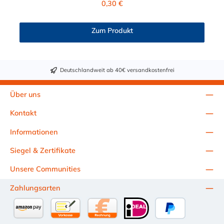
0,30 €
Mineralwasser, Süßmost und alkoholische Getränke bis 15
Vol% Alkoholgehalt (nicht für Bier in Schankanlagen und
fetthaltige Produkte!). Die durchfließenden Lebensmittel sollten
Zum Produkt
+40°C nicht überschreiten. Eine Geschmacksprobe ist ratsam.
Bei der Durchleitung von Lebensmitteln und Trinkwasser ist der
Schlauch vor dem Ersteinsatz unbedingt sorgfältig zu reinigen
Deutschlandweit ab 40€ versandkostenfrei
Über uns
Kontakt
Informationen
Siegel & Zertifikate
Unsere Communities
Zahlungsarten
Amazon Pay
Vorkasse per Überweisung
Kauf auf Rechnung (10 Tage Netto)
iDEAL
PayPal