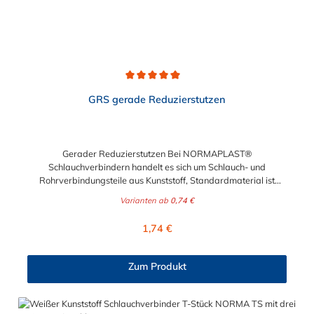
Durchschnittliche Bewertung von 5 von 5 Sternen
GRS gerade Reduzierstutzen
Gerader Reduzierstutzen Bei NORMAPLAST®
Schlauchverbindern handelt es sich um Schlauch- und
Rohrverbindungsteile aus Kunststoff, Standardmaterial ist
naturfarbenes POM (Acetalcopolymerisat), die medienführende
Varianten ab
0,74 €
Leitungen sicher, zuverlässig und preiswert miteinander
verbinden. Sie stellen somit die idealen Verbinder dar für
Regulärer Preis:
1,74 €
Transportleitungen von Wasser, Luft, Öl oder Kraftstoff.
Folgende Schlauchverbindungen können mit dem geraden
Reduzierstutzen hergestellt werden: 4 mm - 3 mm 5 mm - 4 mm
Zum Produkt
6 mm - 4 mm 8 mm - 4 mm 8 mm - 6 mm 10 mm - 6 mm 10 mm
- 8 mm 12 mm - 8 mm 12 mm - 10 mm Die Rippung der
Stutzen gewährleistet einen sicheren Sitz des Schlauches.
Gegebenenfalls kann eine zusätzliche Sicherung der