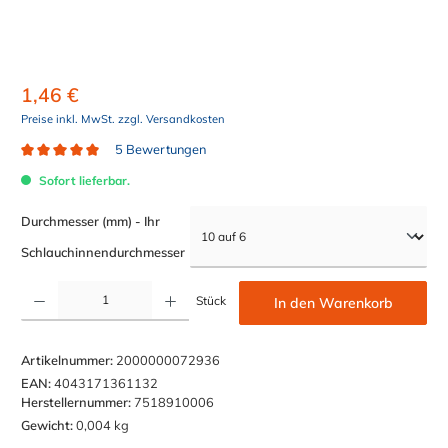
1,46 €
Preise inkl. MwSt. zzgl. Versandkosten
5 Bewertungen
Durchschnittliche Bewertung von 5 von 5 Sternen
Sofort lieferbar.
Durchmesser (mm) - Ihr
auswählen
Schlauchinnendurchmesser
Produkt Anzahl: Gib den gewünschten Wert ein oder benutze die Schaltflächen um die Anzahl z
Stück
In den Warenkorb
Artikelnummer:
2000000072936
EAN:
4043171361132
Herstellernummer:
7518910006
Gewicht:
0,004 kg