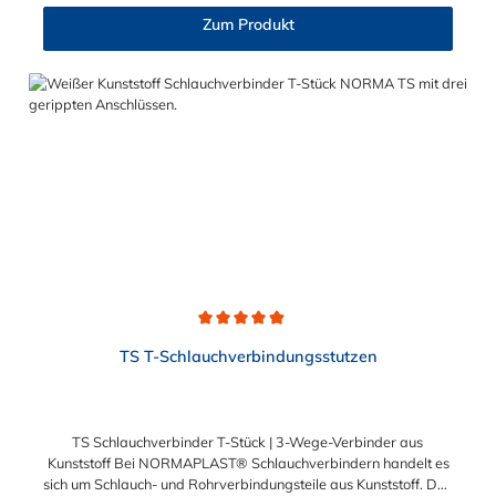
sogenannte Tannenbaum (Rippung) der Stutzen gewährleistet
Zum Produkt
einen sicheren Halt des Schlauches. Gegebenenfalls kann eine
zusätzliche Sicherung der Verbindungsstelle durch eine
Schlauchschelle erforderlich sein. Sie erhalten diesen geraden
Edelstahl-Schlauchverbinder für 13mm (1/2"), 19mm (3/4"),
25mm (1"), 30mm, 32mm (1 1/4"), 38mm (1 1/2"), 45mm (1
3/4"), 50mm (2"), 55mm, 75mm (3") und 100mm (4")
Schlauchinnendurchmesser. Diese Schlauchverbinder aus
Edelstahl kommen vorrangig in der Lebensmittelindustrie,
sowie in Schankanlagen u.ä. zum Einsatz.
Durchschnittliche Bewertung von 4.9 von 5 Sternen
TS T-Schlauchverbindungsstutzen
TS Schlauchverbinder T-Stück | 3-Wege-Verbinder aus
Kunststoff Bei NORMAPLAST® Schlauchverbindern handelt es
sich um Schlauch- und Rohrverbindungsteile aus Kunststoff. Das