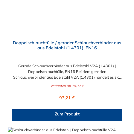
Doppelschlauchtülle / gerader Schlauchverbinder aus
aus Edelstahl (1.4301), PN16
Gerade Schlauchverbinder aus Edelstahl V2A (1.4301) |
Doppelschlauchtülle, PN16 Bei dem geraden
Schlauchverbinder aus Edelstahl V2A (1.4301) handelt es sich
um eine Doppelschlauchtülle, die medienführende Leitungen /
Varianten ab
15,17 €
Schläuche sicher, zuverlässig, schnell und preiswert
miteinander verbinden. Der gerade Edelstahl-
Regulärer Preis:
93,21 €
Schlauchverbinder ist somit ein idealer Verbinder für
Transportleitungen von Wasser, Luft, Öl oder Kraftstoff. Der
sogenannte Tannenbaum (Rippung) der Stutzen gewährleistet
Zum Produkt
einen sicheren Halt des Schlauches. Gegebenenfalls kann eine
zusätzliche Sicherung der Verbindungsstelle durch eine
Schlauchschelle erforderlich sein. Sie erhalten diesen geraden