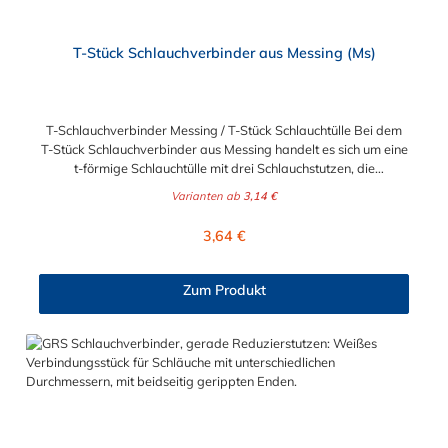
T-Stück Schlauchverbinder aus Messing (Ms)
T-Schlauchverbinder Messing / T-Stück Schlauchtülle Bei dem
T-Stück Schlauchverbinder aus Messing handelt es sich um eine
t-förmige Schlauchtülle mit drei Schlauchstutzen, die
medienführende Leitungen / Schläuche sicher, zuverlässig,
Varianten ab
3,14 €
schnell und preiswert miteinander verbinden. Der T-Stück-
Messing-Schlauchverbinder ist somit ein idealer Verbinder für
Regulärer Preis:
3,64 €
Transportleitungen von Wasser, Luft, Öl oder Kraftstoff. Der
sogenannte Tannenbaum (Rippung) der Stutzen gewährleistet
einen sicheren Halt des Schlauches. Gegebenenfalls kann eine
Zum Produkt
zusätzliche Sicherung der drei Verbindungsstellen durch eine
Schlauchschelle erforderlich sein. Sie erhalten diesen T-
Schlauchverbinder für 5mm, 6mm (1/4"), 8mm (5/16"), 9mm
(3/8"), 13mm (1/2"), 16mm (5/8"), 19mm (3/4") und 25mm (1")
Schlauchinnendurchmesser.