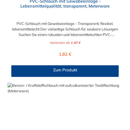
PVC-Schlauch mit Gewebeeinlage -
Lebensmittelqualität, transparent, Meterware
PVC-Schlauch mit Gewebeeinlage – Transparent, flexibel,
lebensmittelecht Der vielseitige Schlauch für saubere Lösungen
Suchen Sie einen robusten und lebensmittelechten PVC-
Schlauch für vielfältige Anwendungen in Haushalt, Industrie
Varianten ab
1,40 €
oder Gastronomie? Unser transparenter PVC-Schlauch mit
Gewebeeinlage erfüllt höchste Anforderungen – und das als
Regulärer Preis:
1,82 €
Meterware für maximale Flexibilität. Geprüfte Qualität für
sensible Anwendungen Dieser Druckschlauch besteht aus einer
Innenseele und Außendecke aus PVC sowie einer
Zum Produkt
stabilisierenden Textil-Gewebeeinlage. Er wird TÜV-geprüft
und LABS-frei produziert. In der transparenten und
leuchtgrünen Variante ist er zusätzlich lebensmittelecht gemäß
Verordnung (EG) 1935/2004 und (EU) 10/2011 (Simulanzien A,
B, C). Nur der Typ transparent erfüllt darüber hinaus KTW-C
sowie FDA 175.300. Verfügbare Schlauchinnendurchmesser: 4
mm 6 mm 9 mm 13 mm 16 mm 19 mm 25 mm Für Wasser,
Getränke & mehr – sicher und zuverlässig Der Schlauch ist für
eine Vielzahl von Medien geeignet: Wasser, Trinkwasser,
Druckluft, Argon, sowie Getränke wie Wein, Fruchtsaft,
Limonade, Mineralwasser, Süßmost und alkoholische Getränke