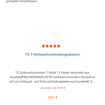
Verbindungsstelle durch eine Schlauchschelle erforderlich sein.
Schlauchverbinder finden Anwendung im Automobilbau sowie
in fast allen Industriebereichen.
Durchschnittliche Bewertung von 4.9 von 5 Sternen
TS T-Schlauchverbindungsstutzen
TS Schlauchverbinder T-Stück | 3-Wege-Verbinder aus
Kunststoff Bei NORMAPLAST® Schlauchverbindern handelt es
sich um Schlauch- und Rohrverbindungsteile aus Kunststoff. Das
Standardmaterial ist naturfarbenes POM
Varianten ab
0,57 €
(Acetalcopolymerisat), die medienführende Leitungen sicher,
zuverlässig und preiswert miteinander verbinden. Das
Regulärer Preis:
2,61 €
Schlauchverbinder T-Stück ist somit der ideale Verbinder für
Transportleitungen von Wasser, Luft, Öl oder Kraftstoff. Die