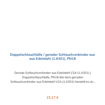
Edelstahl-Schlauchverbinder für 13mm (1/2"), 19mm (3/4"),
25mm (1"), 30mm, 32mm (1 1/4"), 38mm (1 1/2"), 45mm (1
3/4"), 50mm (2"), 55mm, 75mm (3") und 100mm (4")
Schlauchinnendurchmesser. Diese Schlauchverbinder aus
Edelstahl kommen vorrangig in der Lebensmittelindustrie,
sowie in Schankanlagen u.ä. zum Einsatz.
Doppelschlauchtülle / gerader Schlauchverbinder aus
aus Edelstahl (1.4301), PN16
Gerade Schlauchverbinder aus Edelstahl V2A (1.4301) |
Doppelschlauchtülle, PN16 Bei dem geraden
Schlauchverbinder aus Edelstahl V2A (1.4301) handelt es sich
um eine Doppelschlauchtülle, die medienführende Leitungen /
Schläuche sicher, zuverlässig, schnell und preiswert
miteinander verbinden. Der gerade Edelstahl-
Regulärer Preis:
15,17 €
Schlauchverbinder ist somit ein idealer Verbinder für
Transportleitungen von Wasser, Luft, Öl oder Kraftstoff. Der