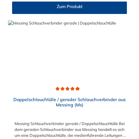
Rippung des Schlauchverbinder T-Stück gewährleistet einen
Zum Produkt
sicheren Sitz des Schlauches. Gegebenenfalls kann eine
zusätzliche Sicherung der Verbindungsstelle durch eine
Schlauchschelle erforderlich sein. Das Schlauchverbinder T-
Stück findet Anwendung im Automobilbau sowie in fast allen
Industriebereichen.
Durchschnittliche Bewertung von 5 von 5 Sternen
Doppelschlauchtülle / gerader Schlauchverbinder aus
Messing (Ms)
Messing Schlauchverbinder gerade / Doppelschlauchtülle Bei
dem geraden Schlauchverbinder aus Messing handelt es sich
um eine Doppelschlauchtülle, die medienführende Leitungen /