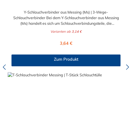
Y-Schlauchverbinder aus Messing (Ms) | 3-Wege-
Schlauchverbinder Bei dem Y-Schlauchverbinder aus Messing
(Ms) handelt es sich um Schlauchverbindungsteile, die
medienführende Leitungen sicher, zuverlässig und preiswert
Varianten ab
3,14 €
miteinander verbinden. Die Y-Verbinder aus Messing sind eine
ideale Verbindung für Transportleitungen von Wasser, Luft, Öl
Regulärer Preis:
3,64 €
oder Kraftstoff. Der Tannenbaum am Schlauchstutzen der Y-
Schlauchverbinder gewährleistet einen sicheren Halt des
Schlauches auf dem Stutzen. Wir empfehlen dennoch eine
Zum Produkt
zusätzliche Befestigung durch eine Schlauchschelle. Diese Y-
Schlauchverbinder aus Messing kommen vorrangig in der
Lebensmittelindustrie, sowie in Schankanlagen u.ä. zum
Einsatz.