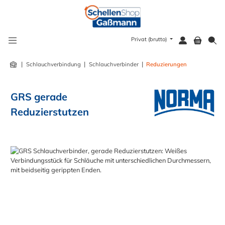
alt springen
Privat (brutto)
|
|
|
Schlauchverbindung
Schlauchverbinder
Reduzierungen
GRS gerade
Reduzierstutzen
Bildergalerie überspringen