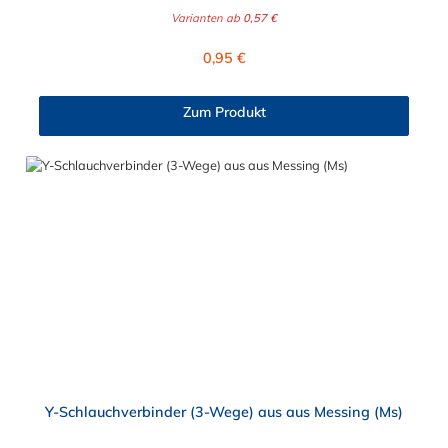
Standardmaterial ist naturfarbenes POM
Varianten ab
0,57 €
(Acetalcopolymerisat), die medienführende Leitungen sicher,
zuverlässig und preiswert miteinander verbinden. Das
Regulärer Preis:
0,95 €
Schlauchverbinder T-Stück ist somit der ideale Verbinder für
Transportleitungen von Wasser, Luft, Öl oder Kraftstoff. Die
Rippung des Schlauchverbinder T-Stück gewährleistet einen
Zum Produkt
sicheren Sitz des Schlauches. Gegebenenfalls kann eine
zusätzliche Sicherung der Verbindungsstelle durch eine
Schlauchschelle erforderlich sein. Das Schlauchverbinder T-
Stück findet Anwendung im Automobilbau sowie in fast allen
Industriebereichen.
Y-Schlauchverbinder (3-Wege) aus aus Messing (Ms)