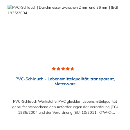
73411Temperaturbereich:-40°C bis +125°C (Innen-Ø > 50mm:
-40°C bis +100°C), kurzzeitig bis +140°CBetriebsdruck:6 bar,
Berstdruck: 18 bar (Innen-Ø > 50 mm: 3 bar, Berstdruck: 9 bar)
Durchschnittliche Bewertung von 4.7 von 5 Sternen
PVC-Schlauch - Lebensmittelqualität, transparent,
Meterware
PVC-Schlauch Werkstoffe: PVC glasklar, Lebensmittelqualität
geprüft entsprechend den Anforderungen der Verordnung (EG)
1935/2004 und der Verordnung (EU) 10/2011, KTW-C-
geprüft, TÜV-geprüft, LABS-freie Produktion Einsatzbereich:
Druckloses Durchleiten von Flüssigkeiten und Gasen wie
Wasser, Trinkwasser, Argon, Wein, Fruchtsaft, Limonade,
Regulärer Preis: