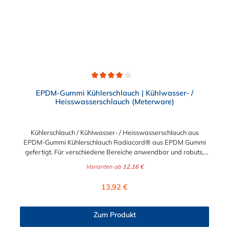
Durchschnittliche Bewertung von 4 von 5 Sternen
EPDM-Gummi Kühlerschlauch | Kühlwasser- /
Heisswasserschlauch (Meterware)
Kühlerschlauch / Kühlwasser- / Heisswasserschlauch aus
EPDM-Gummi Kühlerschlauch Radiacord® aus EPDM Gummi
gefertigt. Für verschiedene Bereiche anwendbar und robuts,
beispielsweise als Kühlwasserschlauch, Heisswasserschlauch,
Varianten ab
12,16 €
Radiatorschlauch. Der Kühlerschlauch ist Meterware und somit
individuell lieferbar. Beständig gegen eine Vielzahl von Frost-
Regulärer Preis:
13,92 €
und Korrosionsschutzmittel. Werkstoffe des
Kühlerschlauch:Seele: EPDM, schwarz, glatt, Decke: EPDM,
schwarz, glatt, ab DN 28 stoffgemustert, hitze-, alterungs- und
Zum Produkt
witterungsbeständig in Anlehnung an DIN