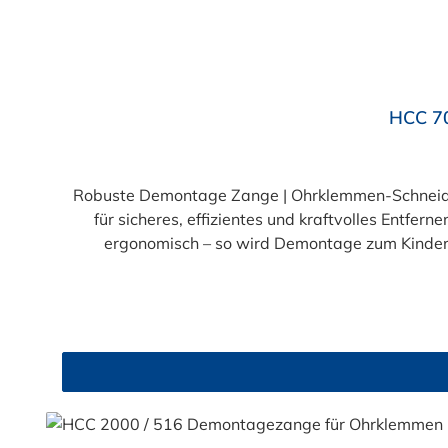
HCC 7
Robuste Demontage Zange | Ohrklemmen-Schneide
für sicheres, effizientes und kraftvolles Entfer
ergonomisch – so wird Demontage zum Kinderspiel Extrem widerstandsfähig: Ideal für das Entfernen von Edelstahl- und Stahlklemmen b
Compound-Mechanik: Hohe Kraftübersetzung bei minimalem Kraf
orangefarbene Griffe sorgen für Komfort, Kontrolle und klare Unterscheidun
vereint Mit ihrer langlebigen Konstruktion und der effizienten Kraftübertragung ist diese Handzange die ideale Wahl für alle, die regelmäßig mit Ohrklemmen
arbeiten. Egal ob in der Kfz-Werkstatt, im Masch
und sicher. Jetzt bestellen und clever demontieren – Ihre neue Lieblingszange wartet! Warten 
für Ohrklemmen noch