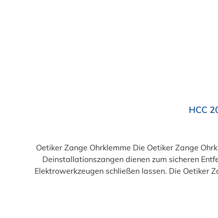
Durchschnittliche Bewertung von 5 von 5 Sternen
HCC 20
Oetiker Zange Ohrklemme Die Oetiker Zange Ohr
Deinstallationszangen dienen zum sicheren Ent
Elektrowerkzeugen schließen lassen. Die Oetiker Z
verlieren, und das bei minimaler praktischer Sch
strukturierten Griffen für sicheren Halt. AUSSC
Handzangen. Die hohe mechanische Kraftverstär