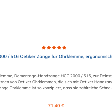
00 / 516 Oetiker Zange für Ohrklemme, ergonomische
klemme, Demontage-Handzange HCC 2000 / 516, zur Deinstal
fernen von Oetiker Ohrklemmen, die sich mit Oetiker Handza
ange Ohrklemme ist so konzipiert, dass sie zahlreiche Schne
nittkraft. Die Oetiker Zange Ohrklemme ist eine Konstruktion
HLIESSLICH ZUM ENTFERNEN VON KLEMMEN. Orangefarbene Gri
Regulärer Preis:
71,40 €
kung erleichtert das Schneiden von Klemmen und reduziert 