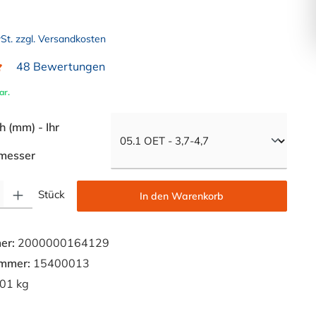
wSt. zzgl. Versandkosten
48 Bewertungen
liche Bewertung von 4.9 von 5 Sternen
ar.
 (mm) - Ihr
auswählen
messer
Gib den gewünschten Wert ein oder benutze die Schaltflächen um die Anzahl zu e
Stück
In den Warenkorb
er:
2000000164129
ummer:
15400013
01 kg