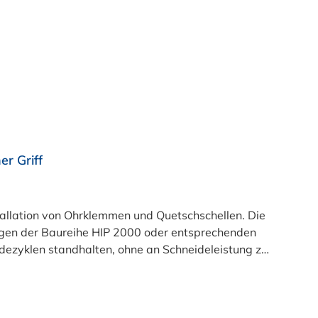
r Griff
lation von Ohrklemmen und Quetschschellen. Die
ngen der Baureihe HIP 2000 oder entsprechenden
idezyklen standhalten, ohne an Schneideleistung zu
 aus massivem Metall für eine lange Standzeit mit
ffe unterscheiden Hand Deinstallationszangen von
das Risiko einer Verletzung durch Überlastung.