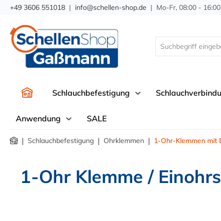
+49 3606 551018
|
info@schellen-shop.de
| Mo-Fr, 08:00 - 16:00
springen
Zur Hauptnavigation springen
Schlauchbefestigung
Schlauchverbind
Anwendung
SALE
|
|
|
Schlauchbefestigung
Ohrklemmen
1-Ohr-Klemmen mit E
1-Ohr Klemme / Einohrsc