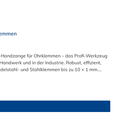
lemmen
-Handzange für Ohrklemmen – das Profi-Werkzeug
Handwerk und in der Industrie. Robust, effizient,
gn: Rutschfeste,
 Ihre Hände und macht jede Demontage kontrolliert
bei jeder Anwendung.