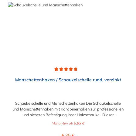
Traglast, somit keine zertifizierte Verwendung im öffentlichen
Bereich.
Durchschnittliche Bewertung von 4.7 von 5 Sternen
Manschettenhaken / Schaukelschelle rund, verzinkt
Schaukelschelle und Manschettenhaken Die Schaukelschelle
und Manschettenhaken mit Karabinerhaken zur professionellen
und sicheren Befestigung Ihrer Holzschaukel. Dieser
Manschettenhaken ist geeignet für runde Holzbalken oder
Varianten ab
5,93 €
Rohre. Sie können wählen zwischen den Durchmessern 50mm,
100mm und 150mm. Die Schaukelschelle besitzt zudem ein
Regulärer Preis:
6,35 €