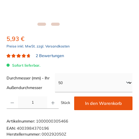
5,93 €
Preise inkl. MwSt. zzgl. Versandkosten
2 Bewertungen
Durchschnittliche Bewertung von 4.7 von 5 Sternen
Sofort lieferbar.
Durchmesser (mm) - Ihr
auswählen
Außendurchmesser
Produkt Anzahl: Gib den gewünschten Wert ein oder benutze die Schaltflächen um die Anzahl z
Stück
In den Warenkorb
Artikelnummer:
1000000305466
EAN:
4003984370196
Herstellernummer:
000292050Z