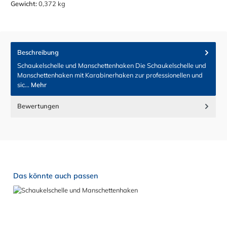
Gewicht:
0,372 kg
Beschreibung
Schaukelschelle und Manschettenhaken Die Schaukelschelle und
Manschettenhaken mit Karabinerhaken zur professionellen und
sic…
Mehr
Bewertungen
Produktgalerie überspringen
Das könnte auch passen