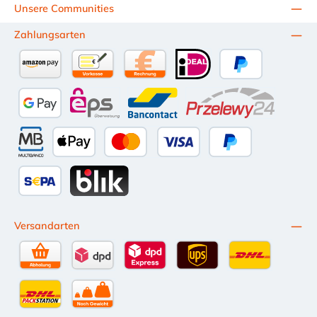
Unsere Communities
Zahlungsarten
Amazon Pay
Vorkasse per Überweisung
Kauf auf Rechnung (10 Tage Netto)
iDEAL
PayPal
Google Pay
eps
Bancontact
Przelewy24
Multibanco
Apple Pay
Kredit- oder Debitkarte
Später Bezahlen
SEPA Lastschrift
BLIK
Versandarten
Selbstabholung
DPD Standardversand
DPD Expressversand - 12 Uhr
UPS Standard International
DHL Standardv
DHL-Versand an Packstation
per Spedition