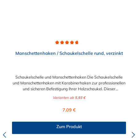
Durchschnittliche Bewertung von 4.7 von 5 Sternen
Manschettenhaken / Schaukelschelle rund, verzinkt
Schaukelschelle und Manschettenhaken Die Schaukelschelle
und Manschettenhaken mit Karabinerhaken zur professionellen
und sicheren Befestigung Ihrer Holzschaukel. Dieser
Manschettenhaken ist geeignet für runde Holzbalken oder
Varianten ab
5,93 €
Rohre. Sie können wählen zwischen den Durchmessern 50mm,
100mm und 150mm. Die Schaukelschelle besitzt zudem ein
Regulärer Preis:
7,09 €
Bohrloch, um dieser an der gewünschten Position zu fixieren.
Das Material ist verzinkter Stahl.Materialbreite: 34
mmMaterialstärke: 3 mm ACHTUNG: Die Schaukelschelle für
Zum Produkt
den Durchmesser 50mm besitzt kein Bohrloch zum Fixieren.
Hinweis: keine Herstellerzertifizierung / Herstellerangabe zur