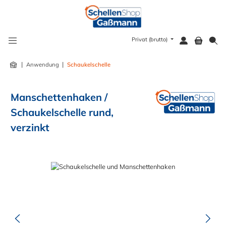
alt springen
Privat (brutto)
|
|
Anwendung
Schaukelschelle
Manschettenhaken /
Schaukelschelle rund,
verzinkt
Bildergalerie überspringen