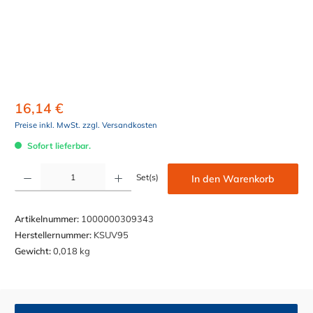
16,14 €
Preise inkl. MwSt. zzgl. Versandkosten
Sofort lieferbar.
Produkt Anzahl: Gib den gewünschten Wert ein oder benutze die Schaltflächen um die Anzahl z
Set(s)
In den Warenkorb
Artikelnummer:
1000000309343
Herstellernummer:
KSUV95
Gewicht:
0,018 kg