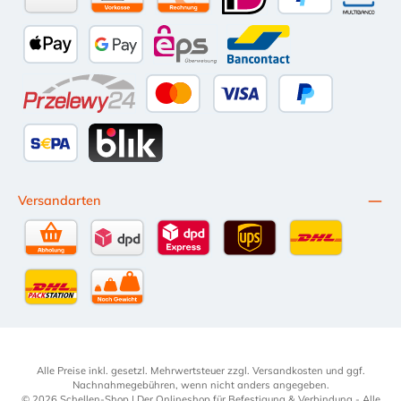
Amazon Pay
Vorkasse per Überweisung
Kauf auf Rechnung (10 Tage Netto)
iDEAL
PayPal
Multiba
Apple Pay
Google Pay
eps
Bancontact
Przelewy24
Kredit- oder Debitkarte
Später Bezahlen
SEPA Lastschrift
BLIK
Versandarten
Selbstabholung
DPD Standardversand
DPD Expressversand - 12 Uhr
UPS Standard International
DHL Standardv
DHL-Versand an Packstation
per Spedition
Alle Preise inkl. gesetzl. Mehrwertsteuer zzgl.
Versandkosten
und ggf.
Nachnahmegebühren, wenn nicht anders angegeben.
© 2026 Schellen-Shop | Der Onlineshop für Befestigung & Verbindung - Alle