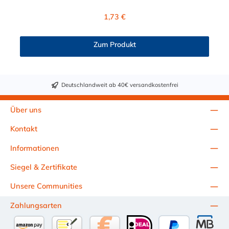
Druckloses Durchleiten von Flüssigkeiten und Gasen wie
Wasser, Trinkwasser, Argon, Wein, Fruchtsaft, Limonade,
Regulärer Preis:
1,73 €
Mineralwasser, Süßmost und alkoholische Getränke bis 15
Vol% Alkoholgehalt (nicht für Bier in Schankanlagen und
fetthaltige Produkte!). Die durchfließenden Lebensmittel sollten
Zum Produkt
+40°C nicht überschreiten. Eine Geschmacksprobe ist ratsam.
Bei der Durchleitung von Lebensmitteln und Trinkwasser ist der
Schlauch vor dem Ersteinsatz unbedingt sorgfältig zu reinigen
Deutschlandweit ab 40€ versandkostenfrei
Über uns
Kontakt
Informationen
Siegel & Zertifikate
Unsere Communities
Zahlungsarten