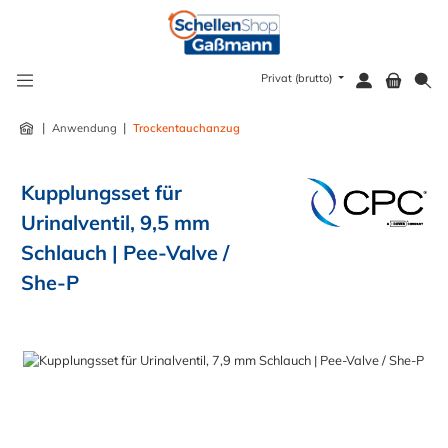
alt springen
Privat (brutto)
|
|
Anwendung
Trockentauchanzug
Kupplungsset für
Urinalventil, 9,5 mm
Schlauch | Pee-Valve /
She-P
Bildergalerie überspringen