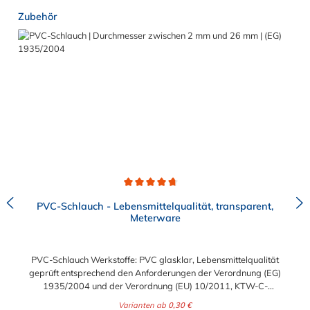
Produktgalerie überspringen
Zubehör
Durchschnittliche Bewertung von 4.7 von 5 Sternen
PVC-Schlauch - Lebensmittelqualität, transparent,
Meterware
PVC-Schlauch Werkstoffe: PVC glasklar, Lebensmittelqualität
geprüft entsprechend den Anforderungen der Verordnung (EG)
1935/2004 und der Verordnung (EU) 10/2011, KTW-C-
geprüft, TÜV-geprüft, LABS-freie Produktion Einsatzbereich:
Varianten ab
0,30 €