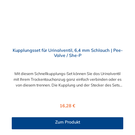
Kupplungsset für Urinalventil, 6,4 mm Schlauch | Pee-
Valve / She-P
Mit diesem Schnellkupplungs-Set können Sie das Urinalventil
mit Ihrem Trockentauchanzug ganz einfach verbinden oder es
von diesem trennen. Die Kupplung und der Stecker des Sets
sind mit einem Schlauchanschluss für 6,4 mm
Schlauchinnendurchmesser ausgestattet. Mit dem
mitgelieferten Stopfen, können Sie die Kupplung im nicht-
Regulärer Preis:
16,28 €
gekoppelten Zustand verschließen. Die Kupplung sowie der
Stecker sind mit einem Absperrventil ausgestattet. Dadurch ist
die Schnellkupplung auch im entkoppelten Zustand dicht.
Zum Produkt