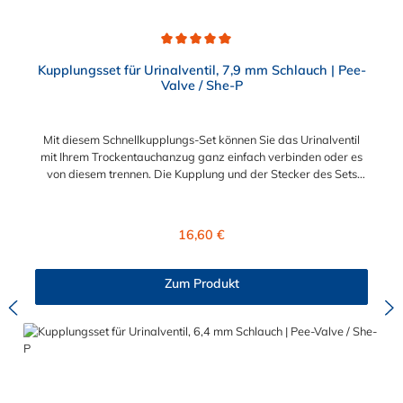
Durchschnittliche Bewertung von 5 von 5 Sternen
Kupplungsset für Urinalventil, 7,9 mm Schlauch | Pee-
Valve / She-P
Mit diesem Schnellkupplungs-Set können Sie das Urinalventil
mit Ihrem Trockentauchanzug ganz einfach verbinden oder es
von diesem trennen. Die Kupplung und der Stecker des Sets
sind mit einem Schlauchanschluss für 7,9 mm
Schlauchinnendurchmesser ausgestattet. Mit dem
mitgelieferten Stopfen, können Sie die Kupplung im nicht-
Regulärer Preis:
16,60 €
gekoppelten Zustand verschließen. Die Kupplung sowie der
Stecker sind mit einem Absperrventil ausgestattet. Dadurch ist
die Schnellkupplung auch im entkoppelten Zustand dicht.
Zum Produkt