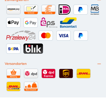
Amazon Pay
Vorkasse per Überweisung
Kauf auf Rechnung (10 Tage Netto)
iDEAL
PayPal
Multiba
Apple Pay
Google Pay
eps
Bancontact
Przelewy24
Kredit- oder Debitkarte
Später Bezahlen
SEPA Lastschrift
BLIK
Versandarten
Selbstabholung
DPD Standardversand
DPD Expressversand - 12 Uhr
UPS Standard International
DHL Standardv
DHL-Versand an Packstation
per Spedition