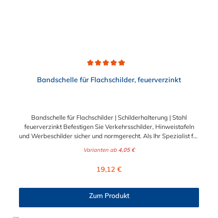
Durchschnittliche Bewertung von 5 von 5 Sternen
Bandschelle für Flachschilder, feuerverzinkt
Bandschelle für Flachschilder | Schilderhalterung | Stahl
feuerverzinkt Befestigen Sie Verkehrsschilder, Hinweistafeln
und Werbeschilder sicher und normgerecht. Als Ihr Spezialist für
Befestigung und Verbindung auf www.schellen-shop.de bieten
Varianten ab
4,05 €
wir Ihnen mit dieser robusten Bandschelle die optimale
Schilderhalterung für Flachschilder. Ob an runden Masten,
Regulärer Preis:
19,12 €
eckigen Pfosten, Pfeilern oder Straßenlaternen – dieser
universelle Halter ist die perfekte Wahl für Kommunen, den
professionellen B2B-Schilderbau sowie für private B2C-
Zum Produkt
Grundstücksmarkierungen. Universelle Befestigung für jeden
Mastdurchmesser Die enorme Flexibilität dieser