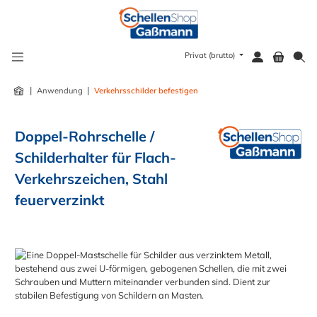
alt springen
Privat (brutto)
|
|
Anwendung
Verkehrsschilder befestigen
Doppel-Rohrschelle /
Schilderhalter für Flach-
Verkehrszeichen, Stahl
feuerverzinkt
Bildergalerie überspringen