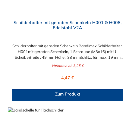
Schilderhalter mit geraden Schenkeln H001 & H008,
Edelstahl V2A
Schilderhalter mit geraden Schenkeln Bandimex Schilderhalter
H001mit geraden Schenkeln, 1 Schraube (M8x16) mit U-
ScheibeBreite : 49 mm Höhe : 38 mmSchlitz: für max. 19 mm
Bandbreite Bandimex Schilderhalter H008mit geraden
Varianten ab
3,25 €
Schenkeln, 2 Schrauben (M8x16) mit U-ScheibeBreite : 57
mm Höhe : 32 mmSchlitz: für max. 19 mm
Regulärer Preis:
4,47 €
BandbreiteLochabstand (Mitte-Mitte) : 38 mm
Zum Produkt