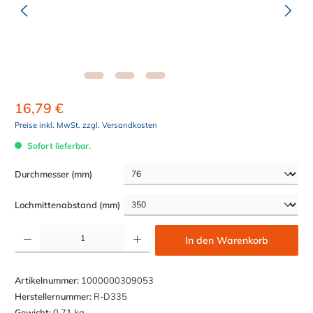
16,79 €
Preise inkl. MwSt. zzgl. Versandkosten
Sofort lieferbar.
auswählen
Durchmesser (mm)
auswählen
Lochmittenabstand (mm)
Produkt Anzahl: Gib den gewünschten Wert ein oder benutze die Schaltflächen um die Anzahl z
In den Warenkorb
Artikelnummer:
1000000309053
Herstellernummer:
R-D335
Gewicht:
0,71 kg