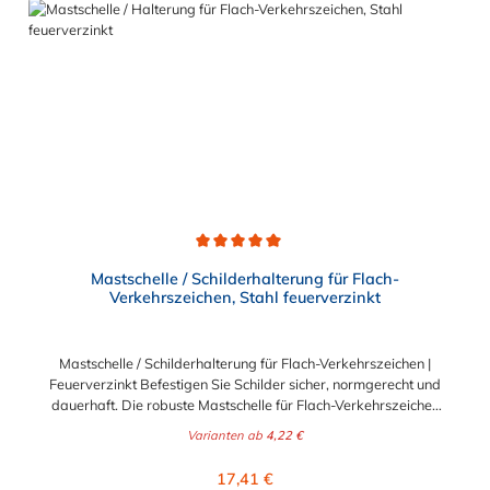
Schellendurchführung: 23 x 8 mmLänge der
Schildbefestigung: 100 mmGesamtlänge: 125 mm
Durchschnittliche Bewertung von 5 von 5 Sternen
Mastschelle / Schilderhalterung für Flach-
Verkehrszeichen, Stahl feuerverzinkt
Mastschelle / Schilderhalterung für Flach-Verkehrszeichen |
Feuerverzinkt Befestigen Sie Schilder sicher, normgerecht und
dauerhaft. Die robuste Mastschelle für Flach-Verkehrszeichen
ist die optimale Lösung, um Beschilderungen aller Art an runden
Varianten ab
4,22 €
Pfosten, Masten, Säulen oder Straßenlaternen zu montieren. Ob
für die professionelle Verkehrsführung im kommunalen und
Regulärer Preis:
17,41 €
B2B-Bereich oder für private Hinweisschilder (B2C) – diese