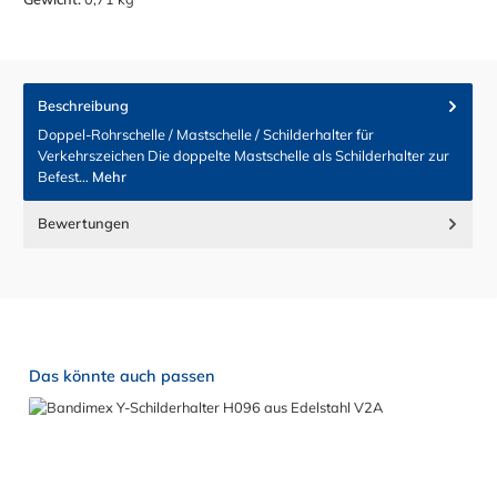
Beschreibung
Doppel-Rohrschelle / Mastschelle / Schilderhalter für
Verkehrszeichen Die doppelte Mastschelle als Schilderhalter zur
Befest…
Mehr
Bewertungen
Produktgalerie überspringen
Das könnte auch passen