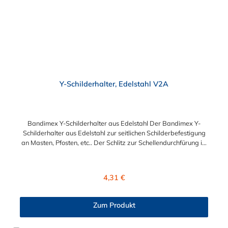
Y-Schilderhalter, Edelstahl V2A
Bandimex Y-Schilderhalter aus Edelstahl Der Bandimex Y-
Schilderhalter aus Edelstahl zur seitlichen Schilderbefestigung
an Masten, Pfosten, etc.. Der Schlitz zur Schellendurchfürung ist
für maximal für eine Bandbreite 19 mm geeignet. Untenstehend
finden Sie passende Schlauchschellen im Zubehör. Y-
Schilderhalter H096: Befestigungslöcher: 8,5 mm
Regulärer Preis:
4,31 €
(M8)Lochmittenabstand: 21 mmLangloch zur
Schellendurchführung: 23 x 8 mmLänge der
Schildbefestigung: 60 mmGesamtlänge: 80 mm Y-
Zum Produkt
Schilderhalter H097: Befestigungslöcher: 8,5 mm
(M8)Lochmittenabstand: 38 mmLangloch zur