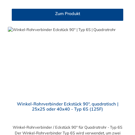
eingeschoben. Die Verbindungsstellen rechts und links werden
oft für Zwischenstreben innerhalb einer Ebene verwendet. Der
Zum Produkt
Rohrverbinder wird außen über die Rohre geschoben und sorgt
somit für eine äußere Rohrverbindung. Zur Auswahl stehen
Ihnen der T-Stück-Rohrverbinder für die Durchmesser 25x25
mm und 40x40 mm. Das Material des Rohrverbinders Typ 22S
ist verzinktes Gusseisen. Vorteile auf einen Blick:
Edelstahlschraube Garantie bis 1500 N/m Belastung kein
Schweißen, somit keine Feuererlaubnis erforderlich Keine
Gewinde, keine Verschraubung Mit einfachem
Sechskantschlüssel montierbar Vielseitiges System, vor Ort
veränderbar Lackierbar Anwendungen: Handläufe
Sicherheitsgeländer/Schutzbarrieren Fallschutz Sonstige
Anwendungen für sicheres Arbeiten Feste Geländer
Maschinenschutzvorrichtungen Spielplätze
Winkel-Rohrverbinder Eckstück 90°, quadratisch |
25x25 oder 40x40 - Typ 6S (125F)
Winkel-Rohrverbinder / Eckstück 90° für Quadratrohr - Typ 6S
Der Winkel-Rohrverbinder Typ 6S wird verwendet, um zwei