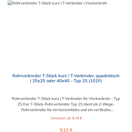
Rohrverbinder T-Stück kurz / T-Verbinder, quadratisch
| 25x25 oder 40x40 - Typ 2S (101F)
Rohrverbinder T-Stück kurz | T-Verbinder für Vierkantrohr - Typ
2S Der T-Stück-Rohrverbinder Typ 2S dient als 2-Wege-
Rohrverbinder für ein horizontales und ein vertikales
Vierkantrohr. Die waagerechte Rohrverbindung ist nur eine
Varianten ab
3,74 €
Rohr-Durchführung und kann NICHT als Verbindung für 2
Rohre verwendet werden. Der Rohrverbinder wird außen über
Regulärer Preis:
9,12 €
die Rohre geschoben und sorgt somit für eine äußere