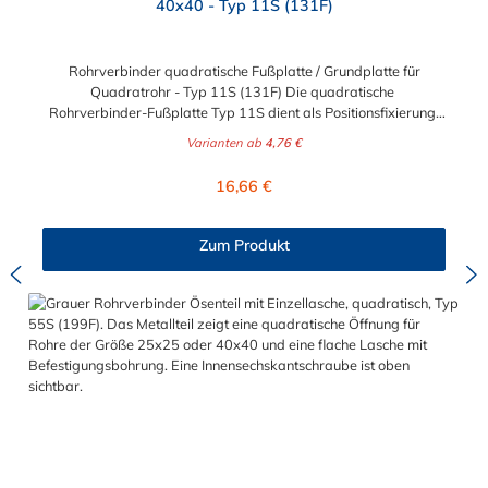
40x40 - Typ 11S (131F)
Rohrverbinder quadratische Fußplatte / Grundplatte für
Quadratrohr - Typ 11S (131F) Die quadratische
Rohrverbinder-Fußplatte Typ 11S dient als Positionsfixierung,
sowie zur Befestigung von einem Quadratrohr an Wand, Decke
Varianten ab
4,76 €
und Boden. Der Rohrverbinder wird außen über die Rohre
geschoben. Zur Auswahl steht Ihnen die Fußplatte für die
Regulärer Preis:
16,66 €
Durchmesser 25x25 mm und 40x40 mm. Das Material des
Rohrverbinders Typ 11S ist verzinktes Gusseisen. Die
quadratische Fußplatte Typ 11S ist an der Unterseite teilweise
Zum Produkt
offen, um einen Wasserablauf zu ermöglichen. Allerdings ist der
Fuß so weit geschlossen, dass das Rohr nicht durchgeschoben
werden kann. 4 Bohrlöcher sorgen für eine mögliche
Befestigung an Wand, Decke oder Boden. Vorteile auf einen
Blick: Edelstahlschraube Garantie bis 1500 N/m Belastung kein
Schweißen, somit keine Feuererlaubnis erforderlich Keine
Gewinde, keine Verschraubung Mit einfachem
Sechskantschlüssel montierbar Vielseitiges System, vor Ort
veränderbar Lackierbar Anwendungen: Handläufe
Sicherheitsgeländer/Schutzbarrieren Fallschutz Sonstige
Anwendungen für sicheres Arbeiten Feste Geländer
Maschinenschutzvorrichtungen Spielplätze