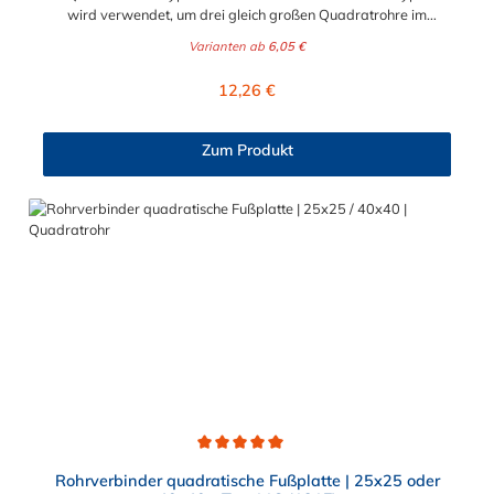
wird verwendet, um drei gleich großen Quadratrohre im
rechten Winkel (90°) miteinander zu verbinden. Der
Varianten ab
6,05 €
Rohrverbinder wird auf die Rohre geschoben und sorgt somit
für eine äußere Rohrverbindung. Zur Auswahl stehen Ihnen der
Regulärer Preis:
12,26 €
90°-Bogen für die Durchmesser 25x25 mm und 40x40 mm.
Das Material des durchlaufenden Quadratrohr-Ständers Typ
20S ist verzinktes Gusseisen. Dieser Rohrverbinder Bogen 90°
Zum Produkt
wird auch sehr oft als Endrohrverbinder von
Geländeelemente verwendet oder, um Rahmen für
Werbebanner zu erstellen. Vorteile auf einen Blick:
Edelstahlschraube Garantie bis 1500 N/m Belastung kein
Schweißen, somit keine Feuererlaubnis erforderlich Keine
Gewinde, keine Verschraubung Mit einfachem
Sechskantschlüssel montierbar Vielseitiges System, vor Ort
veränderbar Lackierbar Anwendungen: Handläufe
Sicherheitsgeländer/Schutzbarrieren Fallschutz Sonstige
Anwendungen für sicheres Arbeiten Feste Geländer
Maschinenschutzvorrichtungen Spielplätze
Durchschnittliche Bewertung von 5 von 5 Sternen
Rohrverbinder quadratische Fußplatte | 25x25 oder