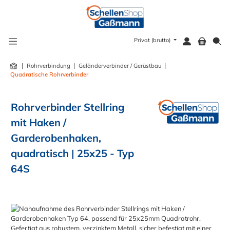
alt springen
Privat (brutto)
|
|
|
Rohrverbindung
Geländerverbinder / Gerüstbau
Quadratische Rohrverbinder
Rohrverbinder Stellring
mit Haken /
Garderobenhaken,
quadratisch | 25x25 - Typ
64S
Bildergalerie überspringen