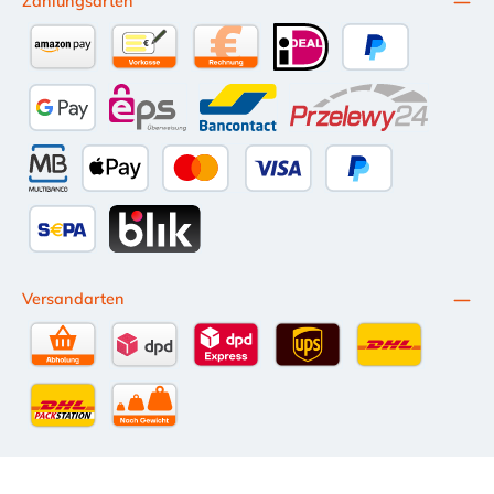
Zahlungsarten
Amazon Pay
Vorkasse per Überweisung
Kauf auf Rechnung (10 Tage Netto)
iDEAL
PayPal
Google Pay
eps
Bancontact
Przelewy24
Multibanco
Apple Pay
Kredit- oder Debitkarte
Später Bezahlen
SEPA Lastschrift
BLIK
Versandarten
Selbstabholung
DPD Standardversand
DPD Expressversand - 12 Uhr
UPS Standard International
DHL Standardv
DHL-Versand an Packstation
per Spedition