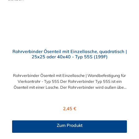
Rohrverbinder Ösenteil mit Einzellasche, quadratisch |
25x25 oder 40x40 - Typ 55S (199F)
Rohrverbinder Ösenteil mit Einzellasche | Wandbefestigung für
Vierkantrohr - Typ 55S Der Rohrverbinder Typ 55S ist ein
Ösenteil mit einer Lasche. Der Rohrverbinder wird außen über
die Rohre geschoben und sorgt somit für eine äußere
Rohrverbindung. Zur Auswahl stehen Ihnen der Rohrverbinder
mit Doppellasche für die Durchmesser 25x25 mm und 40x40
Regulärer Preis:
2,45 €
mm. Das Material des Rohrverbinders Typ 55S ist verzinktes
Gusseisen. Vorteile auf einen Blick: Edelstahlschraube Garantie
bis 1500 N/m Belastung kein Schweißen, somit keine
Zum Produkt
Feuererlaubnis erforderlich Keine Gewinde, keine
Verschraubung Mit einfachem Sechskantschlüssel montierbar