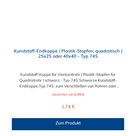
Kunststoff-Endkappe / Plastik-Stopfen, quadratisch |
25x25 oder 40x40 - Typ 74S
Kunststoff-Kappe für Vierkantrohr | Plastik-Stopfen für
Quadratrohr | schwarz - Typ 74S Schwarze Kunststoff-
Endkappe Typ 74S zum Verschließen von Rohren oder
Rohrenden an einem Geländer, Gerüst oder ähnlichen
Varianten ab
0,95 €
Konstruktionen. Dieser Stopfen aus Kunststoff (PA) ist erhältlich
für die Durchmesser 25x25 mm und 40x40 mm. Anwendungen:
Regulärer Preis:
1,74 €
Handläufe Sicherheitsgeländer/Schutzbarrieren Fallschutz
Sonstige Anwendungen für sicheres Arbeiten Feste Geländer
Maschinenschutzvorrichtungen Spielplätze
Zum Produkt