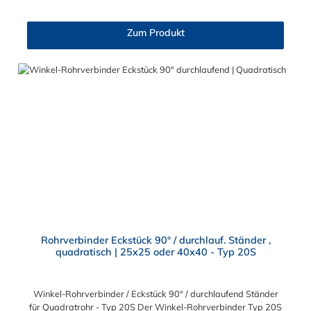
Rohrverbindung. Zur Auswahl stehen Ihnen der T-Stück-
Rohrverbinder für die Durchmesser 25x25 mm und 40x40 mm.
Zum Produkt
Das Material des Rohrverbinders Typ 2S ist verzinktes
Gusseisen. Vorteile auf einen Blick: Edelstahlschraube Garantie
bis 1500 N/m Belastung kein Schweißen, somit keine
Feuererlaubnis erforderlich Keine Gewinde, keine
Verschraubung Mit einfachem Sechskantschlüssel montierbar
Vielseitiges System, vor Ort veränderbar Lackierbar
Anwendungen: Handläufe Sicherheitsgeländer/Schutzbarrieren
Fallschutz Sonstige Anwendungen für sicheres Arbeiten Feste
Geländer Maschinenschutzvorrichtungen Spielplätze
Rohrverbinder Eckstück 90° / durchlauf. Ständer ,
quadratisch | 25x25 oder 40x40 - Typ 20S
Winkel-Rohrverbinder / Eckstück 90° / durchlaufend Ständer
für Quadratrohr - Typ 20S Der Winkel-Rohrverbinder Typ 20S