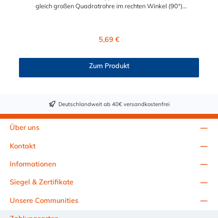
gleich großen Quadratrohre im rechten Winkel (90°)
miteinander zu verbinden. Der Rohrverbinder wird auf die
Rohre geschoben und sorgt somit für eine äußere
Rohrverbindung. Zur Auswahl stehen Ihnen der 90°-Bogen für
Regulärer Preis:
5,69 €
die Durchmesser 25x25 mm und 40x40 mm. Das Material des
quadratischen Rohrverbinders Typ 6S ist verzinktes Gusseisen.
Dieser Rohrverbinder Bogen 90° wird auch sehr oft als
Zum Produkt
Endrohrverbinder der oberen Geländeelemente verwendet
oder, um Rahmen für Werbebanner zu erstellen. Vorteile auf
einen Blick: Edelstahlschraube Garantie bis 1500 N/m
Belastung kein Schweißen, somit keine Feuererlaubnis
Deutschlandweit ab 40€ versandkostenfrei
erforderlich Keine Gewinde, keine Verschraubung Mit
einfachem Sechskantschlüssel montierbar Vielseitiges System,
vor Ort veränderbar Lackierbar Anwendungen: Handläufe
Über uns
Sicherheitsgeländer/Schutzbarrieren Fallschutz Sonstige
Anwendungen für sicheres Arbeiten Feste Geländer
Kontakt
Maschinenschutzvorrichtungen Spielplätze
Informationen
Siegel & Zertifikate
Unsere Communities