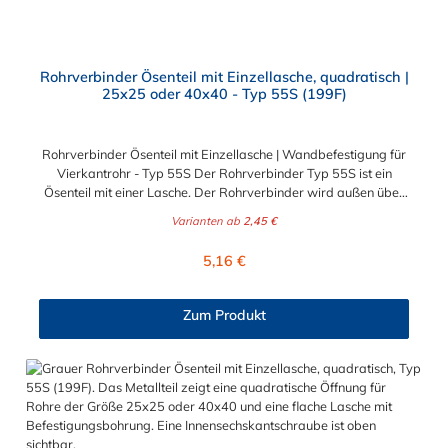
Rohrverbinder Ösenteil mit Einzellasche, quadratisch |
25x25 oder 40x40 - Typ 55S (199F)
Rohrverbinder Ösenteil mit Einzellasche | Wandbefestigung für
Vierkantrohr - Typ 55S Der Rohrverbinder Typ 55S ist ein
Ösenteil mit einer Lasche. Der Rohrverbinder wird außen über
die Rohre geschoben und sorgt somit für eine äußere
Varianten ab
2,45 €
Rohrverbindung. Zur Auswahl stehen Ihnen der Rohrverbinder
mit Doppellasche für die Durchmesser 25x25 mm und 40x40
Regulärer Preis:
5,16 €
mm. Das Material des Rohrverbinders Typ 55S ist verzinktes
Gusseisen. Vorteile auf einen Blick: Edelstahlschraube Garantie
bis 1500 N/m Belastung kein Schweißen, somit keine
Zum Produkt
Feuererlaubnis erforderlich Keine Gewinde, keine
Verschraubung Mit einfachem Sechskantschlüssel montierbar
Vielseitiges System, vor Ort veränderbar Lackierbar
Anwendungen: Handläufe Sicherheitsgeländer/Schutzbarrieren
Fallschutz Sonstige Anwendungen für sicheres Arbeiten Feste
Geländer Maschinenschutzvorrichtungen Spielplätze