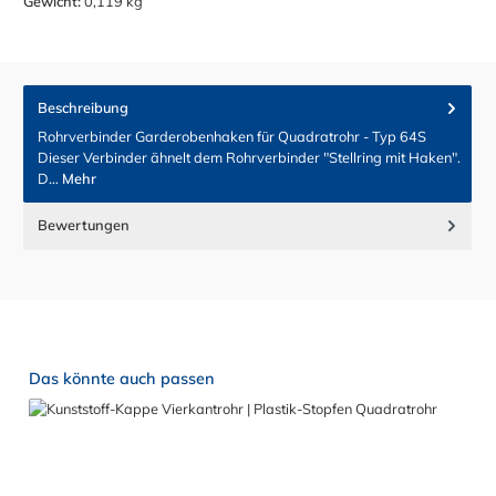
Gewicht:
0,119 kg
Beschreibung
Rohrverbinder Garderobenhaken für Quadratrohr - Typ 64S
Dieser Verbinder ähnelt dem Rohrverbinder "Stellring mit Haken".
D…
Mehr
Bewertungen
Produktgalerie überspringen
Das könnte auch passen