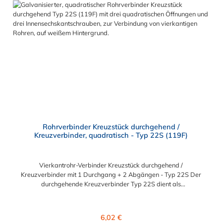
Vielseitiges System, vor Ort veränderbar Lackierbar
Anwendungen: Handläufe Sicherheitsgeländer/Schutzbarrieren
Fallschutz Sonstige Anwendungen für sicheres Arbeiten Feste
Geländer Maschinenschutzvorrichtungen Spielplätze
Rohrverbinder Kreuzstück durchgehend /
Kreuzverbinder, quadratisch - Typ 22S (119F)
Vierkantrohr-Verbinder Kreuzstück durchgehend /
Kreuzverbinder mit 1 Durchgang + 2 Abgängen - Typ 22S Der
durchgehende Kreuzverbinder Typ 22S dient als
Rohrverbindung für Geländer zwischen Mittelteil und
senkrechter Stütze. An der mittleren / senkrechten
Verbindungsstelle läuft das Vierkantrohr ununterbrochen durch.
Regulärer Preis:
6,02 €
An den seitlichen Abgängen werden die Rohre nur