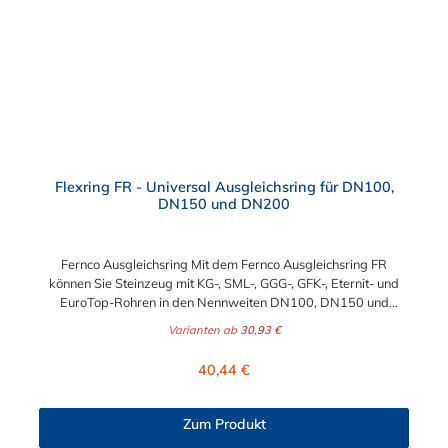
Oberflächenstruktur professionell, schnell und sicher.
Flexring FR - Universal Ausgleichsring für DN100,
DN150 und DN200
Fernco Ausgleichsring Mit dem Fernco Ausgleichsring FR
können Sie Steinzeug mit KG-, SML-, GGG-, GFK-, Eternit- und
EuroTop-Rohren in den Nennweiten DN100, DN150 und
DN200 preiswert und professionell verbinden. Die patentierten
Varianten ab
30,93 €
Flexring FR100, FR150 und FR200 lösen in Kombination mit der
passenden Manschette jedes Verbindungsproblem. Der
Regulärer Preis:
40,44 €
Flexring Typ FR besteht aus hochwertigen Elastomeren nach
DIN 681-1 und DIN EN 295-4. Anwendungsbeispiele für den
Ferncp Ausgleichsring: FR100 - KG, SML, GGG, GFK, Eternit,
Zum Produkt
Eurotop (DN100) FR150 - KG, SML, GGG, GFK, Eternit, Eurotop