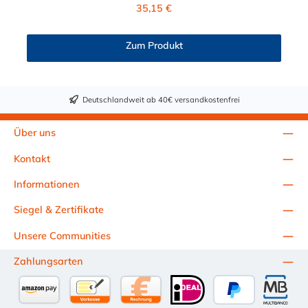
wurde speziell für Abwasserrohre aller Art entwickelt, um zwei
Regulärer Preis:
35,15 €
Rohre einfach, sicher und extrem stabil miteinander zu
verbinden. Sie ist die perfekte Lösung für erdverlegte und
oberirdische Entwässerungssysteme – sowohl innerhalb als
Zum Produkt
auch außerhalb von Gebäuden. Maximaler Halt durch
integriertes Scherband Das Besondere an der SC-Ausführung
(Shear Collar) ist das vollflächige Scherband. Es umschließt die
Dichtung und bietet einen massiven, zusätzlichen Schutz gegen
Deutschlandweit ab 40€ versandkostenfrei
Scherbelastungen – beispielsweise durch Erdsetzungen oder
Vibrationen. Das Scherband hält die Rohre dauerhaft exakt in
der Flucht und verhindert ein Absacken der Verbindungsstelle.
Über uns
Trotz dieser enormen Stabilität bleibt die Kupplung flexibel
genug, um eine Außendurchmesserdifferenz der beiden Rohre
Kontakt
von maximal 10 mm zuverlässig zu überbrücken. ⚠️ Wichtiger
Montagehinweis: Bitte beachten Sie bei der Planung, dass diese
Informationen
Manschette nicht aufgeklappt werden kann! Sie ist als
geschlossener Ring konstruiert und muss zwingend auf die
Siegel & Zertifikate
Rohrenden aufgeschoben werden. Sie kann somit nicht
Unsere Communities
nachträglich um ein fest verbautes, durchgehendes Rohr
herumgelegt werden. Materialien & Druckbeständigkeit für
Zahlungsarten
höchste Ansprüche Qualität, auf die Sie sich im Erdreich
verlassen können: Die Hochleistungsdichtung besteht aus
alterungs- und witterungsbeständigem EPDM (geprüft nach
DIN EN 681-1). Alle metallischen Bauteile – vom Scherband bis