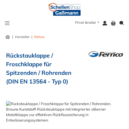
alt springen
Privat (brutto)
|
|
Hersteller
Fernco
Rückstauklappe /
Froschklappe für
Spitzenden / Rohrenden
(DIN EN 13564 - Typ 0)
Bildergalerie überspringen