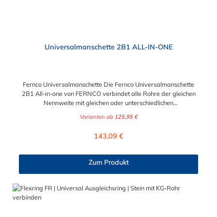
Universalmanschette 2B1 ALL-IN-ONE
Fernco Universalmanschette Die Fernco Universalmanschette
2B1 All-in-one von FERNCO verbindet alle Rohre der gleichen
Nennweite mit gleichen oder unterschiedlichen
Außendurchmesser – im Rahmen der angegebenen
Varianten ab
125,95 €
Toleranzen. Sie haben ein Rohr freigelegt, ohne die Größe oder
das Material zu kennen? In diesem Fall kann man oft nur
Regulärer Preis:
143,09 €
vermuten, welche Dichtmanschette für die geplante Verbindung
geeignet ist. Wenn Sie Rohre mit unterschiedlichen
Außendurchmessern haben, benötigen Sie traditionell entweder
Zum Produkt
eine Adapterkupplung (AC) oder eine Standardmanschette Typ
2B (SC) mit einem Ausgleichsring. Wir haben ein Produkt, dass
sowohl die Funktionen der Adapterkupplungen - als auch die
der SC-Manschetten vereint, die Fernco Universalmanschette.
Die 2B1 ALL-IN-ONE verbindet Rohre gleicher oder
unterschiedlicher Nennweite, unabhängig von Material- und