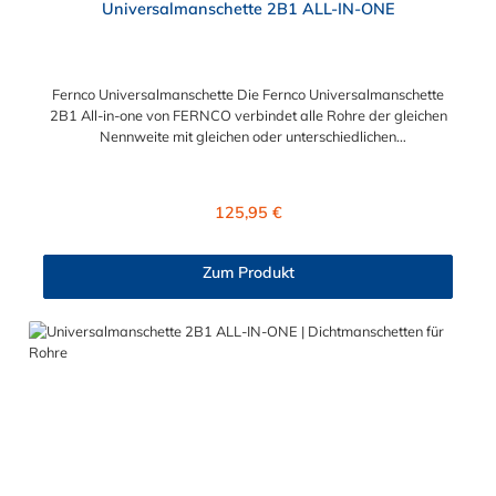
Universalmanschette 2B1 ALL-IN-ONE
Fernco Universalmanschette Die Fernco Universalmanschette
2B1 All-in-one von FERNCO verbindet alle Rohre der gleichen
Nennweite mit gleichen oder unterschiedlichen
Außendurchmesser – im Rahmen der angegebenen
Toleranzen. Sie haben ein Rohr freigelegt, ohne die Größe oder
das Material zu kennen? In diesem Fall kann man oft nur
Regulärer Preis:
125,95 €
vermuten, welche Dichtmanschette für die geplante Verbindung
geeignet ist. Wenn Sie Rohre mit unterschiedlichen
Außendurchmessern haben, benötigen Sie traditionell entweder
Zum Produkt
eine Adapterkupplung (AC) oder eine Standardmanschette Typ
2B (SC) mit einem Ausgleichsring. Wir haben ein Produkt, dass
sowohl die Funktionen der Adapterkupplungen - als auch die
der SC-Manschetten vereint, die Fernco Universalmanschette.
Die 2B1 ALL-IN-ONE verbindet Rohre gleicher oder
unterschiedlicher Nennweite, unabhängig von Material- und
Oberflächenstruktur professionell, schnell und sicher.