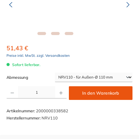
51,43 €
Preise inkl. MwSt. zzgl. Versandkosten
Sofort lieferbar.
auswählen
Abmessung
Produkt Anzahl: Gib den gewünschten Wert ein oder benutze die Schaltflächen um die Anzahl z
In den Warenkorb
Artikelnummer:
2000000338582
Herstellernummer:
NRV110