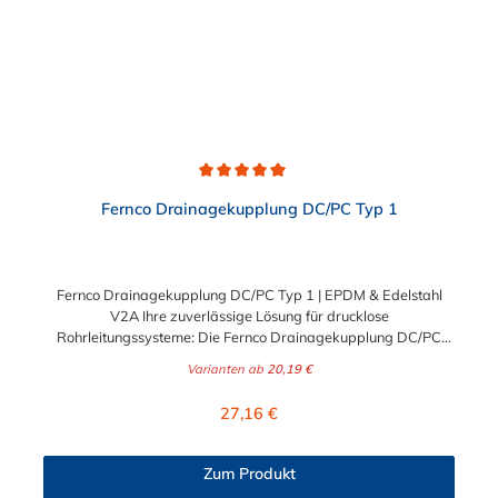
Oberflächenstruktur professionell, schnell und sicher.
Durchschnittliche Bewertung von 5 von 5 Sternen
Fernco Drainagekupplung DC/PC Typ 1
Fernco Drainagekupplung DC/PC Typ 1 | EPDM & Edelstahl
V2A Ihre zuverlässige Lösung für drucklose
Rohrleitungssysteme: Die Fernco Drainagekupplung DC/PC
Typ 1 ist speziell für den Einsatz in Drainagesystemen
Varianten ab
20,19 €
konzipiert, bei denen keine Scherlasten abgefangen werden
müssen. Als Ihr Spezialist für Befestigung und Verbindung
Regulärer Preis:
27,16 €
bieten wir Ihnen mit dieser Manschette das perfekte Bauteil für
Neubau, Reparatur und Instandhaltung im Bauwesen.
Vielseitige Einsatzmöglichkeiten Egal, ob Sie im Gartenbau
Zum Produkt
tätig sind oder industrielle Entwässerungssysteme warten –