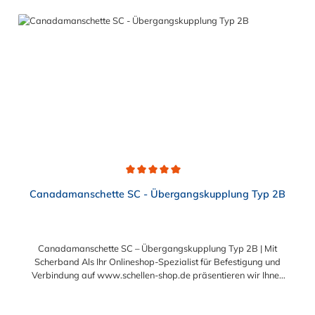
(DN150) FR200 - KG, SML, GGG, GFK, Eurotop (DN200)
Achtung: Der Flexring FR100 ist auf Anfrage auch in NBR-
Qualität (öl- und benzinbeständig) erhältlich.
Durchschnittliche Bewertung von 5 von 5 Sternen
Canadamanschette SC - Übergangskupplung Typ 2B
Canadamanschette SC – Übergangskupplung Typ 2B | Mit
Scherband Als Ihr Onlineshop-Spezialist für Befestigung und
Verbindung auf www.schellen-shop.de präsentieren wir Ihnen
die hochbelastbare Canadamanschette SC
(Übergangskupplung Typ 2B). Diese Manschettendichtung