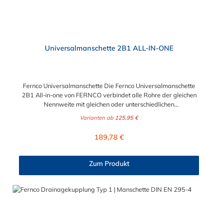
Universalmanschette 2B1 ALL-IN-ONE
Fernco Universalmanschette Die Fernco Universalmanschette
2B1 All-in-one von FERNCO verbindet alle Rohre der gleichen
Nennweite mit gleichen oder unterschiedlichen
Außendurchmesser – im Rahmen der angegebenen
Varianten ab
125,95 €
Toleranzen. Sie haben ein Rohr freigelegt, ohne die Größe oder
das Material zu kennen? In diesem Fall kann man oft nur
Regulärer Preis:
189,78 €
vermuten, welche Dichtmanschette für die geplante Verbindung
geeignet ist. Wenn Sie Rohre mit unterschiedlichen
Außendurchmessern haben, benötigen Sie traditionell entweder
Zum Produkt
eine Adapterkupplung (AC) oder eine Standardmanschette Typ
2B (SC) mit einem Ausgleichsring. Wir haben ein Produkt, dass
sowohl die Funktionen der Adapterkupplungen - als auch die
der SC-Manschetten vereint, die Fernco Universalmanschette.
Die 2B1 ALL-IN-ONE verbindet Rohre gleicher oder
unterschiedlicher Nennweite, unabhängig von Material- und