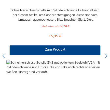
Schnellverschluss Schelle mit Zylinderschraube Es handelt sich
bei diesem Artikel um Sonderanfertigungen, diese sind vom
Umtausch ausgeschlossen. Bitte beachten Sie:1. Der
Durchmesser der Schelle muss exakt gewählt werden. Die
Varianten ab
14,76 €
Verstellmöglichkeit durch die Schraube (+/- 2 mm) dient
lediglich zur Regulierung der Klemmkraft.2. Die Durchgangs-
Regulärer Preis:
15,95 €
und Gewinderollen vom Verschluss sind aus vernickeltem
Messing. Die Schnellverschluss Schelle SVS, mit
Zylinderschraube und Brücke, sind sichere und flexible
Zum Produkt
Verbindungselemente für Bereiche, in denen ein häufiges und
schnelles Schließen und Lösen der Verbindungen erforderlich
ist, wie z. B. in Filter- und Abfüllanlagen oder in
Rohrleitungssystemen der Lebensmittelindustrie, die einer
Reinigung unterliegen. Das Bandmaterial der Schelle variiert je
nach Bandbreite:15mm: Bandmaterial 15 x 0,6 mm20mm:
Bandmaterial 20 x 0,8 mm25mm: Bandmaterial 25 x 1,0
mm30mm: Bandmaterial 30 x 1,0 mm Weitere Durchmesser
oder eine Gummierung möglich.Jetzt anfragen!