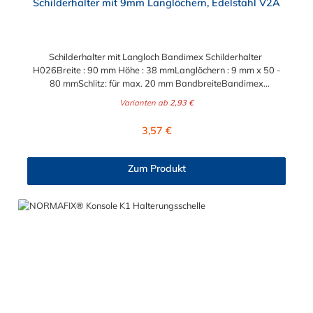
Schilderhalter mit 9mm Langlöchern, Edelstahl V2A
Schilderhalter mit Langloch Bandimex Schilderhalter
H026Breite : 90 mm Höhe : 38 mmLanglöchern : 9 mm x 50 -
80 mmSchlitz: für max. 20 mm BandbreiteBandimex
Schilderhalter H025Breite : 140 mm Höhe : 38 mmLanglöchern
Varianten ab
2,93 €
: 9 mm x 60 - 120 mm Schlitz: für max. 20 mm
BandbreiteBandimex Schilderhalter H027Breite : 200
Regulärer Preis:
3,57 €
mm Höhe : 38 mmLanglöchern : 9 mm x 115 - 175 mm Schlitz:
für max. 20 mm Bandbreite
Zum Produkt