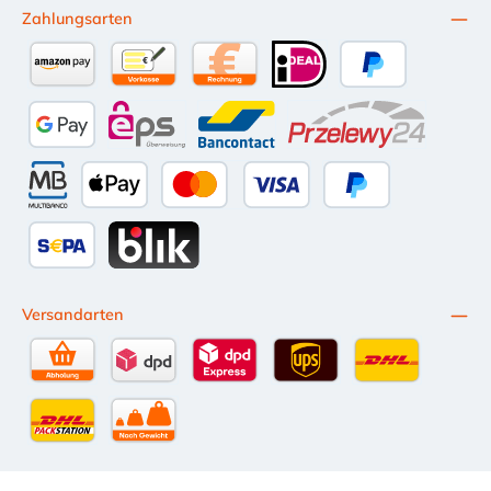
Zahlungsarten
Amazon Pay
Vorkasse per Überweisung
Kauf auf Rechnung (10 Tage Netto)
iDEAL
PayPal
Google Pay
eps
Bancontact
Przelewy24
Multibanco
Apple Pay
Kredit- oder Debitkarte
Später Bezahlen
SEPA Lastschrift
BLIK
Versandarten
Selbstabholung
DPD Standardversand
DPD Expressversand - 12 Uhr
UPS Standard International
DHL Standardv
DHL-Versand an Packstation
per Spedition