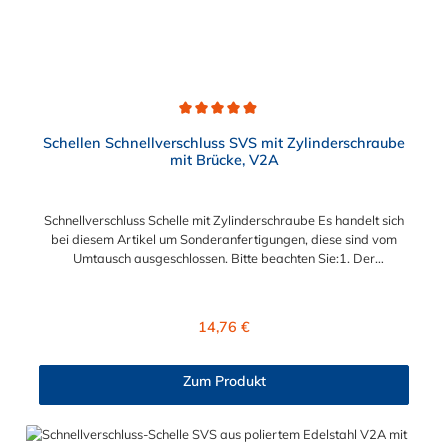
Durchschnittliche Bewertung von 4.9 von 5 Sternen
Schellen Schnellverschluss SVS mit Zylinderschraube
mit Brücke, V2A
Schnellverschluss Schelle mit Zylinderschraube Es handelt sich
bei diesem Artikel um Sonderanfertigungen, diese sind vom
Umtausch ausgeschlossen. Bitte beachten Sie:1. Der
Durchmesser der Schelle muss exakt gewählt werden. Die
Verstellmöglichkeit durch die Schraube (+/- 2 mm) dient
lediglich zur Regulierung der Klemmkraft.2. Die Durchgangs-
Regulärer Preis:
14,76 €
und Gewinderollen vom Verschluss sind aus vernickeltem
Messing. Die Schnellverschluss Schelle SVS, mit
Zylinderschraube und Brücke, sind sichere und flexible
Zum Produkt
Verbindungselemente für Bereiche, in denen ein häufiges und
schnelles Schließen und Lösen der Verbindungen erforderlich
ist, wie z. B. in Filter- und Abfüllanlagen oder in