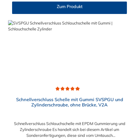
Zylinderschraube und Brücke, sind sichere und flexible
Zum Produkt
Verbindungselemente für Bereiche, in denen ein häufiges und
schnelles Schließen und Lösen der Verbindungen erforderlich
ist, wie z. B. in Filter- und Abfüllanlagen oder in
Rohrleitungssystemen der Lebensmittelindustrie, die einer
Reinigung unterliegen. Das Bandmaterial der Schelle variiert je
nach Bandbreite:15mm: Bandmaterial 15 x 0,6 mm20mm:
Bandmaterial 20 x 0,8 mm25mm: Bandmaterial 25 x 1,0
mm30mm: Bandmaterial 30 x 1,0 mm Weitere Durchmesser
oder eine Gummierung möglich.Jetzt anfragen!
Durchschnittliche Bewertung von 5 von 5 Sternen
Schnellverschluss Schelle mit Gummi SVSPGU und
Zylinderschraube, ohne Brücke, V2A
Schnellverschluss Schlauchschelle mit EPDM Gummierung und
Zylinderschraube Es handelt sich bei diesem Artikel um
Sonderanfertigungen, diese sind vom Umtausch