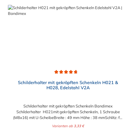
Durchschnittliche Bewertung von 4.7 von 5 Sternen
Schilderhalter mit gekröpften Schenkeln H021 &
H028, Edelstahl V2A
Schilderhalter mit gekröpften Schenkeln Bandimex
Schilderhalter H021mit gekröpften Schenkeln, 1 Schraube
(M8x16) mit U-ScheibeBreite : 49 mm Höhe : 38 mmSchlitz: für
max. 19 mm Bandbreite Bandimex Schilderhalter H028mit
Varianten ab
3,33 €
gekröpften Schenkeln, 2 Schrauben (M8x16) mit U-
ScheibeBreite : 57 mm Höhe : 32 mmSchlitz: für max. 19 mm
Regulärer Preis: