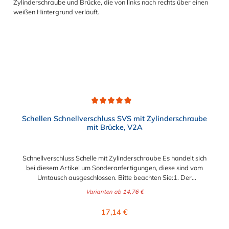
Reinigung unterliegen. Das Bandmaterial der Schelle variiert je
nach Bandbreite:15mm: Bandmaterial 15 x 0,6 mm20mm:
Bandmaterial 20 x 0,8 mm25mm: Bandmaterial 25 x 1,0
mm30mm: Bandmaterial 30 x 1,0 mm Weitere Durchmesser
oder eine Gummierung möglich.Jetzt anfragen!
Durchschnittliche Bewertung von 4.9 von 5 Sternen
Schellen Schnellverschluss SVS mit Zylinderschraube
mit Brücke, V2A
Schnellverschluss Schelle mit Zylinderschraube Es handelt sich
bei diesem Artikel um Sonderanfertigungen, diese sind vom
Umtausch ausgeschlossen. Bitte beachten Sie:1. Der
Durchmesser der Schelle muss exakt gewählt werden. Die
Varianten ab
14,76 €
Verstellmöglichkeit durch die Schraube (+/- 2 mm) dient
lediglich zur Regulierung der Klemmkraft.2. Die Durchgangs-
Regulärer Preis:
17,14 €
und Gewinderollen vom Verschluss sind aus vernickeltem
Messing. Die Schnellverschluss Schelle SVS, mit