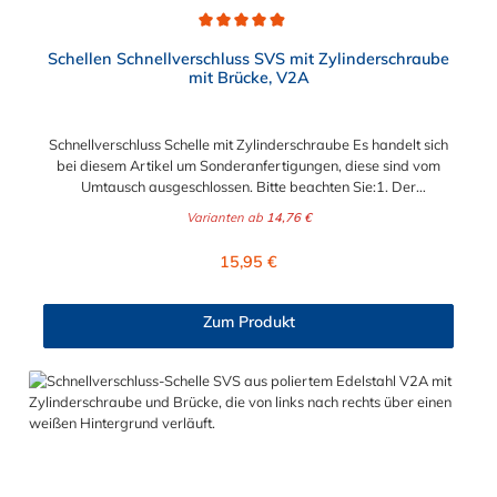
Durchschnittliche Bewertung von 4.9 von 5 Sternen
Schellen Schnellverschluss SVS mit Zylinderschraube
mit Brücke, V2A
Schnellverschluss Schelle mit Zylinderschraube Es handelt sich
bei diesem Artikel um Sonderanfertigungen, diese sind vom
Umtausch ausgeschlossen. Bitte beachten Sie:1. Der
Durchmesser der Schelle muss exakt gewählt werden. Die
Varianten ab
14,76 €
Verstellmöglichkeit durch die Schraube (+/- 2 mm) dient
lediglich zur Regulierung der Klemmkraft.2. Die Durchgangs-
Regulärer Preis:
15,95 €
und Gewinderollen vom Verschluss sind aus vernickeltem
Messing. Die Schnellverschluss Schelle SVS, mit
Zylinderschraube und Brücke, sind sichere und flexible
Zum Produkt
Verbindungselemente für Bereiche, in denen ein häufiges und
schnelles Schließen und Lösen der Verbindungen erforderlich
ist, wie z. B. in Filter- und Abfüllanlagen oder in
Rohrleitungssystemen der Lebensmittelindustrie, die einer
Reinigung unterliegen. Das Bandmaterial der Schelle variiert je
nach Bandbreite:15mm: Bandmaterial 15 x 0,6 mm20mm:
Bandmaterial 20 x 0,8 mm25mm: Bandmaterial 25 x 1,0
mm30mm: Bandmaterial 30 x 1,0 mm Weitere Durchmesser