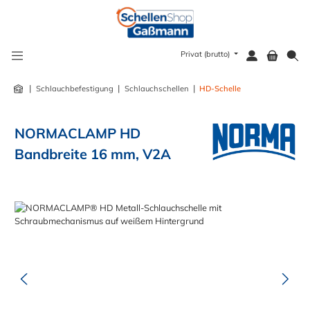
alt springen
Privat (brutto)
|
|
|
Schlauchbefestigung
Schlauchschellen
HD-Schelle
NORMACLAMP HD
Bandbreite 16 mm, V2A
Bildergalerie überspringen