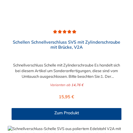
oder eine Gummierung möglich.Jetzt anfragen!
Durchschnittliche Bewertung von 4.9 von 5 Sternen
Schellen Schnellverschluss SVS mit Zylinderschraube
mit Brücke, V2A
Schnellverschluss Schelle mit Zylinderschraube Es handelt sich
bei diesem Artikel um Sonderanfertigungen, diese sind vom
Umtausch ausgeschlossen. Bitte beachten Sie:1. Der
Durchmesser der Schelle muss exakt gewählt werden. Die
Varianten ab
14,76 €
Verstellmöglichkeit durch die Schraube (+/- 2 mm) dient
lediglich zur Regulierung der Klemmkraft.2. Die Durchgangs-
Regulärer Preis:
15,95 €
und Gewinderollen vom Verschluss sind aus vernickeltem
Messing. Die Schnellverschluss Schelle SVS, mit
Zylinderschraube und Brücke, sind sichere und flexible
Zum Produkt
Verbindungselemente für Bereiche, in denen ein häufiges und
schnelles Schließen und Lösen der Verbindungen erforderlich
ist, wie z. B. in Filter- und Abfüllanlagen oder in
Rohrleitungssystemen der Lebensmittelindustrie, die einer