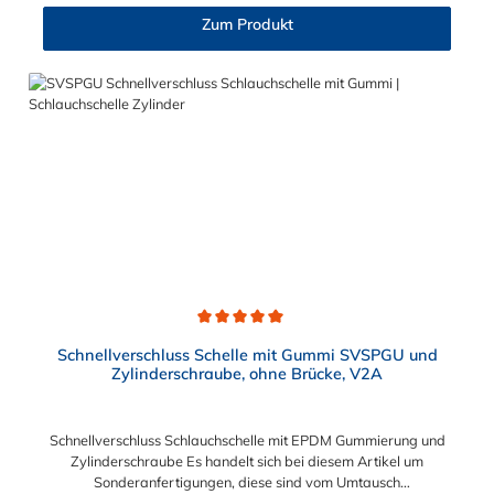
Zylinderschraube und Brücke, sind sichere und flexible
Zum Produkt
Verbindungselemente für Bereiche, in denen ein häufiges und
schnelles Schließen und Lösen der Verbindungen erforderlich
ist, wie z. B. in Filter- und Abfüllanlagen oder in
Rohrleitungssystemen der Lebensmittelindustrie, die einer
Reinigung unterliegen. Das Bandmaterial der Schelle variiert je
nach Bandbreite:15mm: Bandmaterial 15 x 0,6 mm20mm:
Bandmaterial 20 x 0,8 mm25mm: Bandmaterial 25 x 1,0
mm30mm: Bandmaterial 30 x 1,0 mm Weitere Durchmesser
oder eine Gummierung möglich.Jetzt anfragen!
Durchschnittliche Bewertung von 5 von 5 Sternen
Schnellverschluss Schelle mit Gummi SVSPGU und
Zylinderschraube, ohne Brücke, V2A
Schnellverschluss Schlauchschelle mit EPDM Gummierung und
Zylinderschraube Es handelt sich bei diesem Artikel um
Sonderanfertigungen, diese sind vom Umtausch