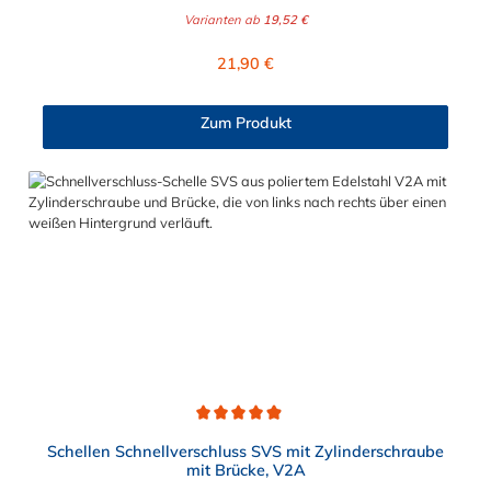
ausgeschlossen. Bitte beachten Sie:1. Der Durchmesser der
Varianten ab
19,52 €
Schelle muss exakt gewählt werden. Die Verstellmöglichkeit
durch die Schraube (+/- 2 mm) dient lediglich zur Regulierung
Regulärer Preis:
21,90 €
der Klemmkraft.2. Die Durchgangs- und Gewinderollen vom
Schnellverschluss sind aus vernickeltem Messing. Die
Schnellverschluss Schlauchschelle mit Gummi SVSPGU, mit
Zum Produkt
Zylinderschraube hat eine EPDM-Gummieinlage. Der
Schnellverschluss ist ohne Brücke. Der Einsatzbereich der
Schnellverschluss Schlauchschelle mit Gummi ist für sichere und
flexible Verbindungselemente in Bereichen, in denen ein
schnelles und häufiges Schließen und Lösen der Verbindungen
erforderlich ist. Beispielsweise in Filter- und Abfüllanlagen oder
in Rohrleitungssystemen der Lebensmittelindustrie, die einer
Reinigung unterliegen. Das Bandmaterial der Schelle variiert je
nach Bandbreite:15mm: Bandmaterial 15 x 0,6 mm20mm:
Bandmaterial 20 x 0,8 mm25mm: Bandmaterial 25 x 1,0
mm30mm: Bandmaterial 30 x 1,0 mm
Durchschnittliche Bewertung von 4.9 von 5 Sternen
Schellen Schnellverschluss SVS mit Zylinderschraube
mit Brücke, V2A