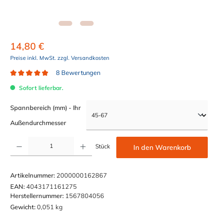
14,80 €
Preise inkl. MwSt. zzgl. Versandkosten
8 Bewertungen
Durchschnittliche Bewertung von 5 von 5 Sternen
Sofort lieferbar.
Spannbereich (mm) - Ihr
auswählen
Außendurchmesser
Produkt Anzahl: Gib den gewünschten Wert ein oder benutze die Schaltflächen um die Anzahl z
Stück
In den Warenkorb
Artikelnummer:
2000000162867
EAN:
4043171161275
Herstellernummer:
1567804056
Gewicht:
0,051 kg