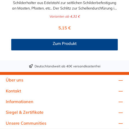
Schilderhalter aus Edelstahl zur seitlichen Schilderbefestigung
an Masten, Pfosten, etc.. Der Schlitz zur Schellendurchfürung ist
für maximal für eine Bandbreite 19 mm geeignet. Untenstehend
Varianten ab
4,31 €
finden Sie passende Schlauchschellen im Zubehör. Y-
Schilderhalter H096: Befestigungslöcher: 8,5 mm
Regulärer Preis:
5,15 €
(M8)Lochmittenabstand: 21 mmLangloch zur
Schellendurchführung: 23 x 8 mmLänge der
Schildbefestigung: 60 mmGesamtlänge: 80 mm Y-
Zum Produkt
Schilderhalter H097: Befestigungslöcher: 8,5 mm
(M8)Lochmittenabstand: 38 mmLangloch zur
Schellendurchführung: 23 x 8 mmLänge der
Schildbefestigung: 100 mmGesamtlänge: 125 mm
Deutschlandweit ab 40€ versandkostenfrei
Über uns
Kontakt
Informationen
Siegel & Zertifikate
Unsere Communities