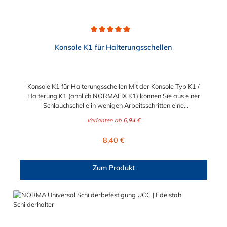
Durchschnittliche Bewertung von 5 von 5 Sternen
Konsole K1 für Halterungsschellen
Konsole K1 für Halterungsschellen Mit der Konsole Typ K1 /
Halterung K1 (ähnlich NORMAFIX K1) können Sie aus einer
Schlauchschelle in wenigen Arbeitsschritten eine
Halterungsschelle machen. Kombinieren können Sie diese
Varianten ab
6,94 €
Halterung mit unseren Gelenkbolzenschellen,
Schnellverschlussschellen, Maxi-Schellen oder HD-Schellen. Mit
Regulärer Preis:
8,40 €
der Konsole K1 stehen Ihnen somit vorgefertigte Konsolen zur
Verfügung, mit denen Sie auf einfachste Weise
Halterungsschellen mit Konsolen nach Ihren Wünschen erstellen
Zum Produkt
können. Wie gehe ich vor? Sie öffnen die Standardschelle und
führen das Band durch die Konsolenschlitze – Fertig.