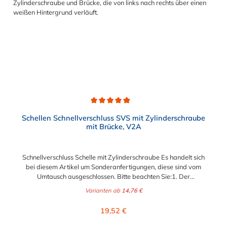
Rohrleitungssystemen der Lebensmittelindustrie, die einer
Reinigung unterliegen. Das Bandmaterial der Schelle variiert je
nach Bandbreite:15mm: Bandmaterial 15 x 0,6 mm20mm:
Bandmaterial 20 x 0,8 mm25mm: Bandmaterial 25 x 1,0
mm30mm: Bandmaterial 30 x 1,0 mm Weitere Durchmesser
oder eine Gummierung möglich.Jetzt anfragen!
Durchschnittliche Bewertung von 4.9 von 5 Sternen
Schellen Schnellverschluss SVS mit Zylinderschraube
mit Brücke, V2A
Schnellverschluss Schelle mit Zylinderschraube Es handelt sich
bei diesem Artikel um Sonderanfertigungen, diese sind vom
Umtausch ausgeschlossen. Bitte beachten Sie:1. Der
Durchmesser der Schelle muss exakt gewählt werden. Die
Varianten ab
14,76 €
Verstellmöglichkeit durch die Schraube (+/- 2 mm) dient
lediglich zur Regulierung der Klemmkraft.2. Die Durchgangs-
Regulärer Preis:
19,52 €
und Gewinderollen vom Verschluss sind aus vernickeltem
Messing. Die Schnellverschluss Schelle SVS, mit