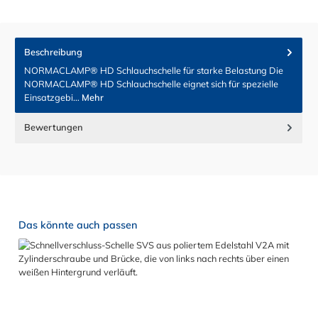
Beschreibung
NORMACLAMP® HD Schlauchschelle für starke Belastung Die
NORMACLAMP® HD Schlauchschelle eignet sich für spezielle
Einsatzgebi…
Mehr
Bewertungen
Produktgalerie überspringen
Das könnte auch passen