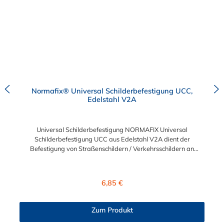
Normafix® Universal Schilderbefestigung UCC,
Edelstahl V2A
Universal Schilderbefestigung NORMAFIX Universal
Schilderbefestigung UCC aus Edelstahl V2A dient der
Befestigung von Straßenschildern / Verkehrsschildern an
Metallpfosten oder Lampenmasten. Die Aussparung auf beiden
Seiten dient zum Einführen der Schneckengewinde-
Schlauchschelle. Sie können hierfür jede Schlauchschelle mit
Regulärer Preis:
6,85 €
einer maximalen Breite von 16 mm verwenden.
Zum Produkt