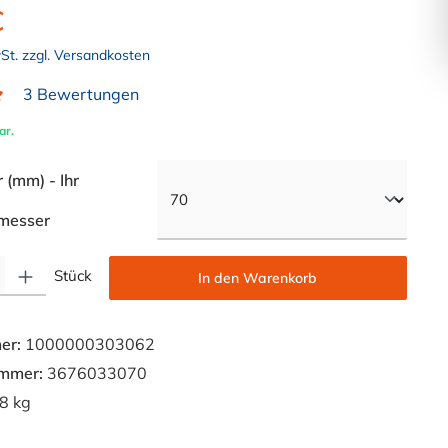
€
wSt. zzgl. Versandkosten
3 Bewertungen
liche Bewertung von 5 von 5 Sternen
ar.
(mm) - Ihr
auswählen
messer
Gib den gewünschten Wert ein oder benutze die Schaltflächen um die Anzahl zu e
Stück
In den Warenkorb
er:
1000000303062
ummer:
3676033070
8 kg