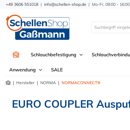
+49 3606 551018
|
info@schellen-shop.de
| Mo-Fr, 08:00 - 16:00
springen
Zur Hauptnavigation springen
Schlauchbefestigung
Schlauchverbind
Anwendung
SALE
|
|
|
Hersteller
NORMA
NORMACONNECT®
EURO COUPLER Auspuff 