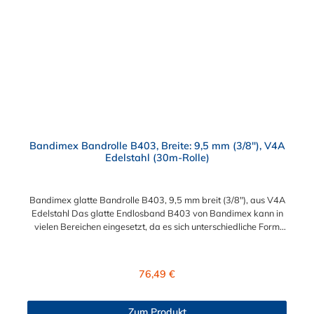
Bandimex Bandrolle B403, Breite: 9,5 mm (3/8"), V4A
Edelstahl (30m-Rolle)
Bandimex glatte Bandrolle B403, 9,5 mm breit (3/8"), aus V4A
Edelstahl Das glatte Endlosband B403 von Bandimex kann in
vielen Bereichen eingesetzt, da es sich unterschiedliche Form
und Größe anpassen kann. Es ist besonders geeignet für
Befestigungen und Reparaturen von Schildern, Rohren und
Schläuchen. Die glatte Bandrolle B403 aus Edelstahl hat eine
Regulärer Preis:
76,49 €
Bandbreite von 9,5 mm (3/8") und wird als eine 30m-Rolle
geliefert. Bitte beachten: Eine fachgerechte Montage ist nur mit
dem Spann- und Abschneidewerkzeug und den passenden
Zum Produkt