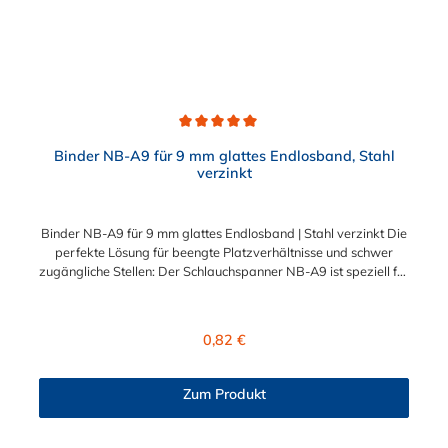
Anwendungen, die präzises Spannen und Schneiden erfordern.
Das Spann- und Abschneidewerkzeug W001 ist somit die
optimale Lösung für Fachleute, die ein zuverlässiges und
leistungsstarkes Werkzeug für ihre Spann- und
Schneidanforderungen benötigen.
Durchschnittliche Bewertung von 5 von 5 Sternen
Binder NB-A9 für 9 mm glattes Endlosband, Stahl
verzinkt
Binder NB-A9 für 9 mm glattes Endlosband | Stahl verzinkt Die
perfekte Lösung für beengte Platzverhältnisse und schwer
zugängliche Stellen: Der Schlauchspanner NB-A9 ist speziell für
die Konfektionierung von 9 mm breitem, glattem Endlosband
konzipiert. Er bietet eine sichere und extrem platzsparende
Befestigung für Schläuche, Manschetten und Rohre in der
Regulärer Preis:
0,82 €
Industrie, im Handwerk und im Kfz-Bereich. Die hochwertige
Alternative zum NORMA-Original ⚠️ Wichtiger Hinweis zur
Verfügbarkeit: Der Original-Binder des Herstellers NORMA
Zum Produkt
(Artikelnummer 5608520000) wird nicht mehr hergestellt!
Unser Binder NB-A9 ist die qualitativ absolut gleichwertige
Alternative für Ihre Anwendung. Einziger Unterschied: Der