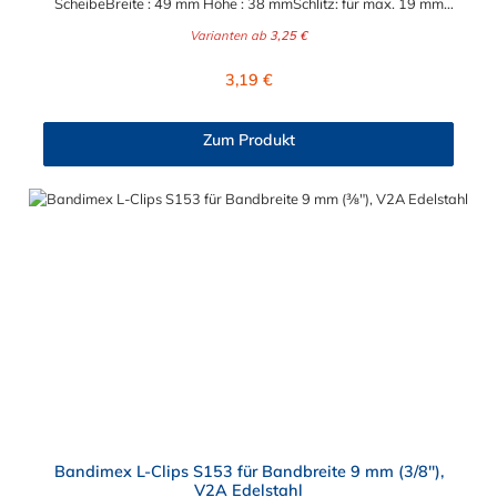
ScheibeBreite : 49 mm Höhe : 38 mmSchlitz: für max. 19 mm
Bandbreite Bandimex Schilderhalter H008mit geraden
Varianten ab
3,25 €
Schenkeln, 2 Schrauben (M8x16) mit U-ScheibeBreite : 57
mm Höhe : 32 mmSchlitz: für max. 19 mm
Regulärer Preis:
3,19 €
BandbreiteLochabstand (Mitte-Mitte) : 38 mm
Zum Produkt
Bandimex L-Clips S153 für Bandbreite 9 mm (3/8"),
V2A Edelstahl