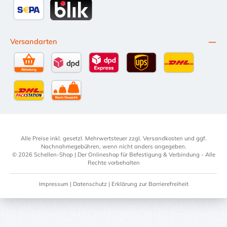
SEPA Lastschrift
BLIK
Versandarten
Selbstabholung
DPD Standardversand
DPD Expressversand - 12 Uhr
UPS Standard International
DHL Standardv
DHL-Versand an Packstation
per Spedition
Alle Preise inkl. gesetzl. Mehrwertsteuer zzgl.
Versandkosten
und ggf.
Nachnahmegebühren, wenn nicht anders angegeben.
© 2026 Schellen-Shop | Der Onlineshop für Befestigung & Verbindung - Alle
Rechte vorbehalten
Impressum
|
Datenschutz
|
Erklärung zur Barrierefreiheit