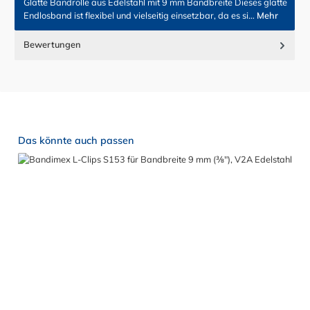
Glatte Bandrolle aus Edelstahl mit 9 mm Bandbreite Dieses glatte
Endlosband ist flexibel und vielseitig einsetzbar, da es si…
Mehr
Bewertungen
Produktgalerie überspringen
Das könnte auch passen