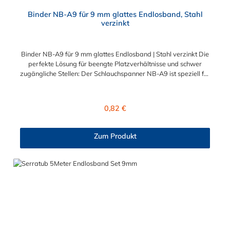
Durchschnittliche Bewertung von 5 von 5 Sternen
Binder NB-A9 für 9 mm glattes Endlosband, Stahl
verzinkt
Binder NB-A9 für 9 mm glattes Endlosband | Stahl verzinkt Die
perfekte Lösung für beengte Platzverhältnisse und schwer
zugängliche Stellen: Der Schlauchspanner NB-A9 ist speziell für
die Konfektionierung von 9 mm breitem, glattem Endlosband
konzipiert. Er bietet eine sichere und extrem platzsparende
Befestigung für Schläuche, Manschetten und Rohre in der
Regulärer Preis:
0,82 €
Industrie, im Handwerk und im Kfz-Bereich. Die hochwertige
Alternative zum NORMA-Original ⚠️ Wichtiger Hinweis zur
Verfügbarkeit: Der Original-Binder des Herstellers NORMA
Zum Produkt
(Artikelnummer 5608520000) wird nicht mehr hergestellt!
Unser Binder NB-A9 ist die qualitativ absolut gleichwertige
Alternative für Ihre Anwendung. Einziger Unterschied: Der
verbaute Wickelsplint ist bei unserem Modell minimal größer
und massiver dimensioniert (6 x 44 mm). Ein Muss für Oldtimer-
Restauratoren (Trabant / IFA) Besonders im Bereich der
Fahrzeugrestauration ist dieser Schlauchbinder ein extrem
gefragtes Ersatzteil. Er ist bauähnlich und ideal als Ersatz für
den klassischen Schlauchspanner A9 (TGL11046) / die
Schlauchband-Öse geeignet, welche original in DDR-