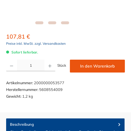
107,81 €
Preise inkl. MwSt. zzgl. Versandkosten
Sofort lieferbar.
Produkt Anzahl: Gib den gewünschten Wert ein oder benutze die Schaltflächen um die Anzahl z
Stück
In den Warenkorb
Artikelnummer:
2000000053577
Herstellernummer:
5608554009
Gewicht:
1,2 kg
Beschreibung