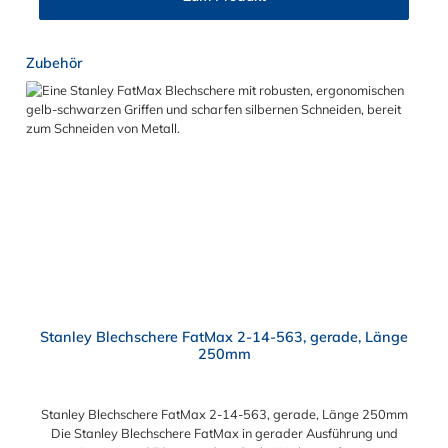
Längen 3 m und 5 m erhältlich.
Produktgalerie überspringen
Zubehör
Stanley Blechschere FatMax 2-14-563, gerade, Länge
250mm
Stanley Blechschere FatMax 2-14-563, gerade, Länge 250mm
Die Stanley Blechschere FatMax in gerader Ausführung und