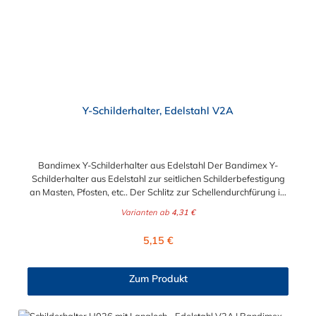
Y-Schilderhalter, Edelstahl V2A
Bandimex Y-Schilderhalter aus Edelstahl Der Bandimex Y-
Schilderhalter aus Edelstahl zur seitlichen Schilderbefestigung
an Masten, Pfosten, etc.. Der Schlitz zur Schellendurchfürung ist
für maximal für eine Bandbreite 19 mm geeignet. Untenstehend
Varianten ab
4,31 €
finden Sie passende Schlauchschellen im Zubehör. Y-
Schilderhalter H096: Befestigungslöcher: 8,5 mm
Regulärer Preis:
5,15 €
(M8)Lochmittenabstand: 21 mmLangloch zur
Schellendurchführung: 23 x 8 mmLänge der
Schildbefestigung: 60 mmGesamtlänge: 80 mm Y-
Zum Produkt
Schilderhalter H097: Befestigungslöcher: 8,5 mm
(M8)Lochmittenabstand: 38 mmLangloch zur
Schellendurchführung: 23 x 8 mmLänge der