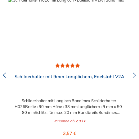
Schildbefestigung: 100 mmGesamtlänge: 125 mm
Durchschnittliche Bewertung von 5 von 5 Sternen
Schilderhalter mit 9mm Langlöchern, Edelstahl V2A
Schilderhalter mit Langloch Bandimex Schilderhalter
H026Breite : 90 mm Höhe : 38 mmLanglöchern : 9 mm x 50 -
80 mmSchlitz: für max. 20 mm BandbreiteBandimex
Schilderhalter H025Breite : 140 mm Höhe : 38 mmLanglöchern
Varianten ab
2,93 €
: 9 mm x 60 - 120 mm Schlitz: für max. 20 mm
BandbreiteBandimex Schilderhalter H027Breite : 200
Regulärer Preis:
3,57 €
mm Höhe : 38 mmLanglöchern : 9 mm x 115 - 175 mm Schlitz: