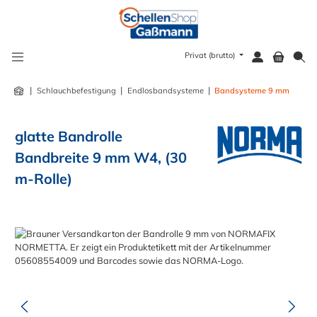
alt springen
Privat (brutto)
|
|
|
Schlauchbefestigung
Endlosbandsysteme
Bandsysteme 9 mm
glatte Bandrolle
Bandbreite 9 mm W4, (30
m-Rolle)
Bildergalerie überspringen