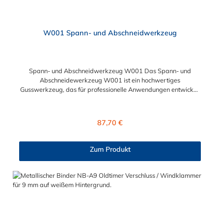
W001 Spann- und Abschneidwerkzeug
Spann- und Abschneidwerkzeug W001 Das Spann- und
Abschneidewerkzeug W001 ist ein hochwertiges
Gusswerkzeug, das für professionelle Anwendungen entwickelt
wurde. Es ist einfach zu bedienen und bietet eine Zugkraft von
ca. 10.000 N (1.000 kp). Produktmerkmale: Hohe Zugkraft:
Liefert eine Zugkraft von ca. 10.000 N (1.000 kp), ideal für
Regulärer Preis:
87,70 €
anspruchsvolle Spann- und Schneidaufgaben. Einfache
Handhabung: Speziell für professionelle Anwender konzipiert,
ermöglicht es eine mühelose Bedienung. Kompatibilität: Perfekt
Zum Produkt
geeignet für die Verwendung mit glattem Endlosband. Vorteile:
Professionelle Qualität: Robuste Konstruktion für den
dauerhaften Einsatz in verschiedenen industriellen
Anwendungen. Effizienz: Kombiniert Spann- und
Schneidfunktionen in einem Werkzeug, was Zeit und Aufwand
spart. Anwendungsbereiche: Ideal für die Installation und
Wartung von NORMETTA® und BANDIMEX
Endlosbandsystemen. Geeignet für verschiedene industrielle