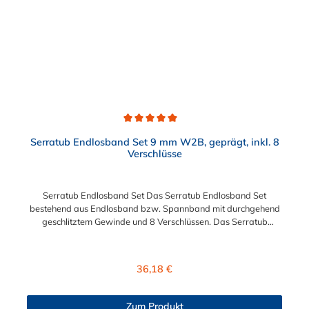
Durchschnittliche Bewertung von 5 von 5 Sternen
Serratub Endlosband Set 9 mm W2B, geprägt, inkl. 8
Verschlüsse
Serratub Endlosband Set Das Serratub Endlosband Set
bestehend aus Endlosband bzw. Spannband mit durchgehend
geschlitztem Gewinde und 8 Verschlüssen. Das Serratub
Endlosband Set ist besonders bestens geeignet für
Reparaturen und Befestigungen an schwierigen und
außergewöhnlichen Montagestellen. Das Endlosband ist recht
Regulärer Preis:
36,18 €
flexibel und vielseitig einsetzbar und passt sich
unterschiedlichen Objekten in Form und Größe an. Das
Endlosband hat eine Bandbreite von 9 mm und ist in den
Zum Produkt