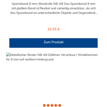
Spannband 9 mm | Bandrolle NB-A9 Das Spannband 9 mm
mit glattem Band ist flexibel und vielseitig einsetzbar, da sich
das Spannband an unterschiedliche Objekte und Gegenstände
in Form und Größe anpassen kann. Das Spannband in 9 mm
Bandbreite gibt es mit einer Länge von 10 Metern oder 50
Metern. Bitte beachten: Eine fachgerechte Montage ist nur mit
Regulärer Preis:
10,35 €
den passenden Verschlüssen NB-A oder NB-D in 9 mm
Bandbreite möglich!
Zum Produkt