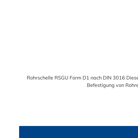
Durchschnittliche Bewertung von 4.9 von 5 Sternen
Rohrschelle RSGU Form D1 nach DIN 3016 Diese 
Befestigung von Rohre