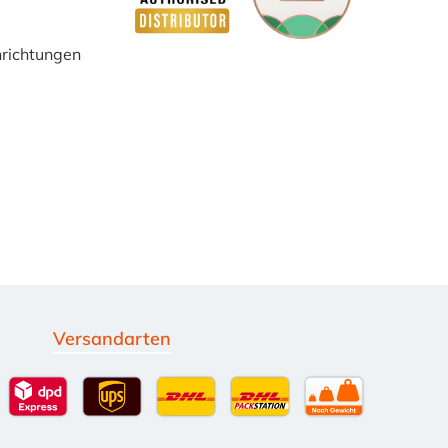
inrichtungen
Versandarten
g
Standardversand
DPD Expressversand - 12 Uhr
UPS Standard International
DHL Standardversand
DHL-Versand an Packsta
per Spedition