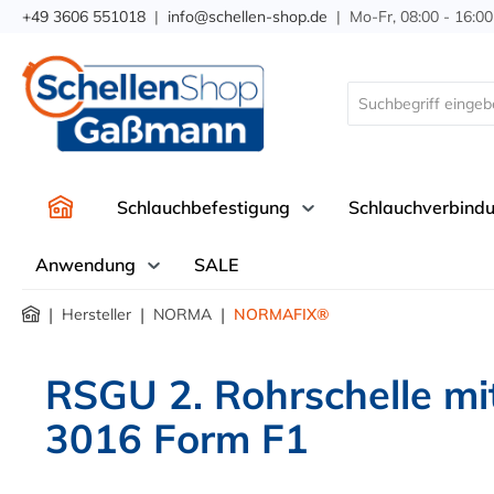
+49 3606 551018
|
info@schellen-shop.de
| Mo-Fr, 08:00 - 16:00
springen
Zur Hauptnavigation springen
Schlauchbefestigung
Schlauchverbind
Anwendung
SALE
|
|
|
Hersteller
NORMA
NORMAFIX®
RSGU 2. Rohrschelle m
3016 Form F1