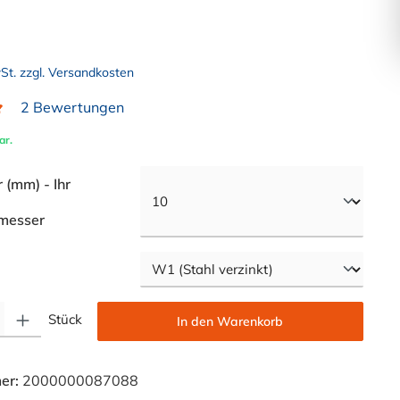
wSt. zzgl. Versandkosten
2 Bewertungen
liche Bewertung von 5 von 5 Sternen
ar.
(mm) - Ihr
auswählen
messer
swählen
Gib den gewünschten Wert ein oder benutze die Schaltflächen um die Anzahl zu e
Stück
In den Warenkorb
er:
2000000087088