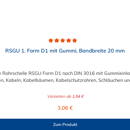
RSGU 1. Form D1 mit Gummi, Bandbreite 20 mm
Rohrschelle RSGU Form D1 nach DIN 3016 mit Gummieinlage
n, Kabeln, Kabelbäumen, Kabelschutzrohren, Schläuchen un
Varianten ab
1,54 €
Regulärer Preis:
3,06 €
Zum Produkt