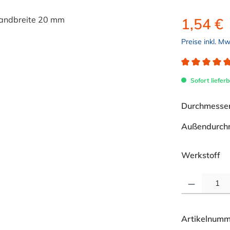
1,54 €
Preise inkl. M
Durchschnitt
Sofort lieferb
Durchmesser 
Außendurch
au
Werkstoff
Produkt Anzahl: 
Artikelnumm