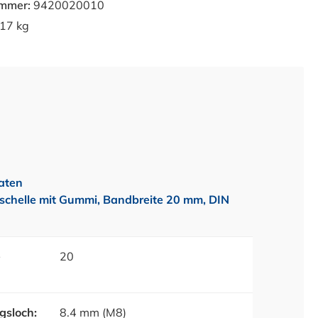
ummer:
9420020010
17 kg
aten
schelle mit Gummi, Bandbreite 20 mm, DIN
1
e
20
gsloch:
8.4 mm (M8)