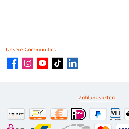
Unsere Communities
Facebook
Instagram
YouTube
TikTok
LinkedIn
Zahlungsarten
Amazon Pay
Vorkasse per Überweisung
Kauf auf Rechnung (10 Tage Net
iDEAL
PayPal
Multi