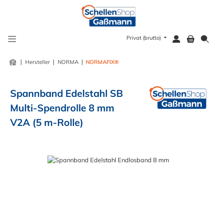
alt springen
Privat (brutto)
|
|
|
Hersteller
NORMA
NORMAFIX®
Spannband Edelstahl SB
Multi-Spendrolle 8 mm
V2A (5 m-Rolle)
Bildergalerie überspringen