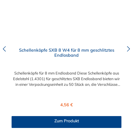
Schellenköpfe SXB 8 W4 für 8 mm geschlitztes
Endlosband
Schellenköpfe für 8 mm Endlosband Diese Schellenköpfe aus
Edelstahl (1.4301) für geschlitztes SXB Endlosband bieten wir
in einer Verpackungseinheit zu 50 Stück an, die Verschlüsse
können bei Bedarf aber auch einzeln erworben werden. Die
Schellenköpfe für 8 mm Endlosband sind wiederverwendbar
und für Anwendungen unter beengten Einbauverhältnissen
Regulärer Preis:
4,56 €
geeignet. Die für die Montage erforderlichen Werkzeuge sind
Schraubendreher oder Steckschlüssel und Blechschere.
Zum Produkt