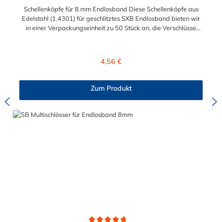
Schellenköpfe für 8 mm Endlosband Diese Schellenköpfe aus
Edelstahl (1.4301) für geschlitztes SXB Endlosband bieten wir
in einer Verpackungseinheit zu 50 Stück an, die Verschlüsse
können bei Bedarf aber auch einzeln erworben werden. Die
Schellenköpfe für 8 mm Endlosband sind wiederverwendbar
und für Anwendungen unter beengten Einbauverhältnissen
Regulärer Preis:
4,56 €
geeignet. Die für die Montage erforderlichen Werkzeuge sind
Schraubendreher oder Steckschlüssel und Blechschere.
Zum Produkt