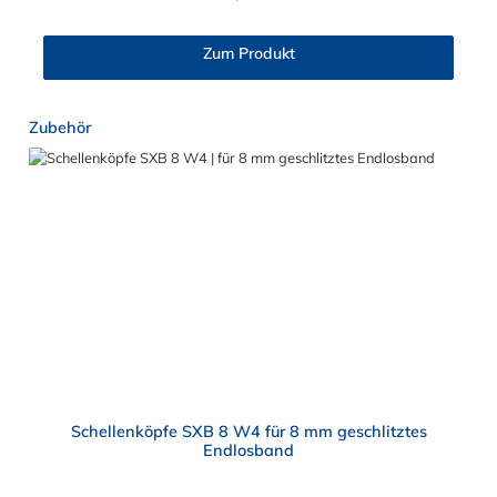
erforderlichen Werkzeuge sind Schraubendreher oder
Steckschlüssel und Blechschere.
Zum Produkt
Produktgalerie überspringen
Zubehör
Schellenköpfe SXB 8 W4 für 8 mm geschlitztes
Endlosband