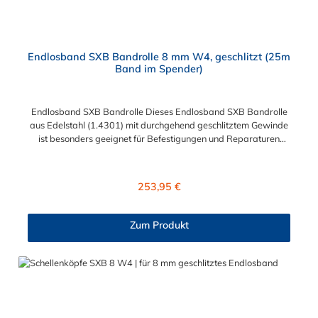
Endlosband SXB Bandrolle 8 mm W4, geschlitzt (25m
Band im Spender)
Endlosband SXB Bandrolle Dieses Endlosband SXB Bandrolle
aus Edelstahl (1.4301) mit durchgehend geschlitztem Gewinde
ist besonders geeignet für Befestigungen und Reparaturen
unter schwierigen und aussergewöhnlichen Bedingungen. Es ist
flexibel und vielseitig einsetzbar, da es sich unterschiedlichen
Objekten in Form und Größe anpassen kann. Das Endlosband
Regulärer Preis:
253,95 €
SXB auf einer Bandrolle mit 25 m Länge hat eine Bandbreite
von 8 mm.
Zum Produkt