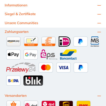
Informationen
Siegel & Zertifikate
Unsere Communities
Zahlungsarten
Amazon Pay
Vorkasse per Überweisung
Kauf auf Rechnung (10 Tage Netto)
iDEAL
PayPal
Multiba
Apple Pay
Google Pay
eps
Bancontact
Przelewy24
Kredit- oder Debitkarte
Später Bezahlen
SEPA Lastschrift
BLIK
Versandarten