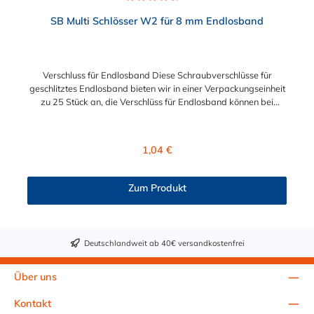
Durchschnittliche Bewertung von 4.8 von 5 Sternen
SB Multi Schlösser W2 für 8 mm Endlosband
Verschluss für Endlosband Diese Schraubverschlüsse für
geschlitztes Endlosband bieten wir in einer Verpackungseinheit
zu 25 Stück an, die Verschlüss für Endlosband können bei
Bedarf aber auch einzeln erworben werden. Sie sind
wiederverwendbar und für Anwendungen unter beengten
Einbauverhältnissen geeignet. Die für die Montage
Regulärer Preis:
1,04 €
erforderlichen Werkzeuge sind Schraubendreher oder
Steckschlüssel und Blechschere.
Zum Produkt
Deutschlandweit ab 40€ versandkostenfrei
Über uns
Kontakt