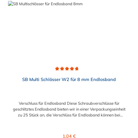
Durchschnittliche Bewertung von 4.8 von 5 Sternen
SB Multi Schlösser W2 für 8 mm Endlosband
Verschluss für Endlosband Diese Schraubverschlüsse für
geschlitztes Endlosband bieten wir in einer Verpackungseinheit
zu 25 Stück an, die Verschlüss für Endlosband können bei
Bedarf aber auch einzeln erworben werden. Sie sind
wiederverwendbar und für Anwendungen unter beengten
Einbauverhältnissen geeignet. Die für die Montage
Regulärer Preis:
1,04 €