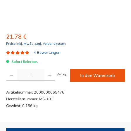
21,78 €
Preise inkl. MwSt. zzgl. Versandkosten
4 Bewertungen
Durchschnittliche Bewertung von 5 von 5 Sternen
Sofort lieferbar.
Produkt Anzahl: Gib den gewünschten Wert ein oder benutze die Schaltflächen um die Anzahl z
Stück
In den Warenkorb
Artikelnummer:
2000000065476
Herstellernummer:
MS-101
Gewicht:
0,156 kg