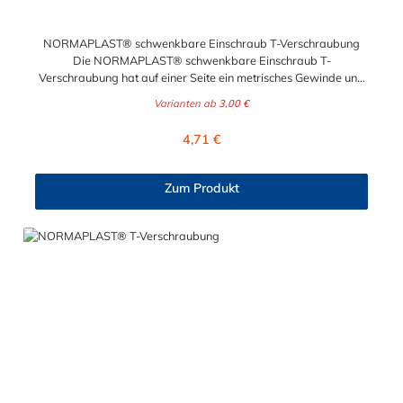
NORMAPLAST® schwenkbare Einschraub T-Verschraubung
Die NORMAPLAST® schwenkbare Einschraub T-
Verschraubung hat auf einer Seite ein metrisches Gewinde und
auf den anderen Seite zwei Rohrverschraubungen. Diese
Varianten ab
3,00 €
NORMAPLAST® schwenkbare Einschraub T-Verschraubung
wird aus schwarzem Polyamid 6 mit 30% Glasfaser gefertigt.
Regulärer Preis:
4,71 €
Zum Produkt