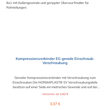
Kompressionsverbinder EG gerade Einschraub-
Verschraubung
Gerader Kompressionsverbinder mit Verschraubung zum
Einschrauben Die NORMAPLAST® SV Verschraubungsteile
besitzen auf einer Seite ein metrisches Gewinde und auf der
anderen Seite eine Rohrverschraubungen. Diese
Varianten ab
2,62 €
Verschraubungen werden aus schwarzem Polyamid 6 mit 30%
Glasfaser gefertigt.
Regulärer Preis:
3,37 €