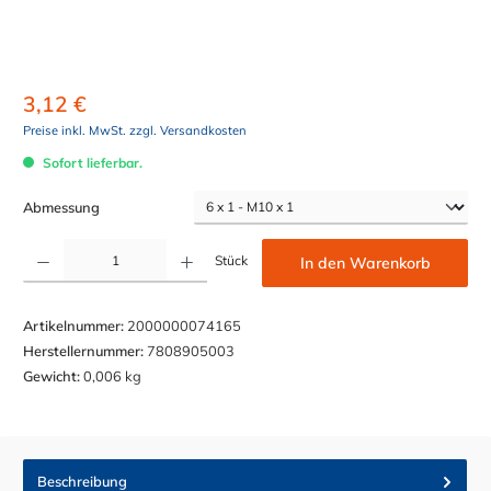
3,12 €
Preise inkl. MwSt. zzgl. Versandkosten
Sofort lieferbar.
auswählen
Abmessung
Produkt Anzahl: Gib den gewünschten Wert ein oder benutze die Schaltflächen um die Anzahl z
Stück
In den Warenkorb
Artikelnummer:
2000000074165
Herstellernummer:
7808905003
Gewicht:
0,006 kg
Beschreibung