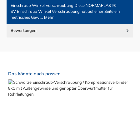
Einschraub Winkel Verschraubung Diese NORMAPLAST®
SV Einschraub Winkel Verschraubung hat auf einer Seite ein
metrisches Gewi…
Mehr
Bewertungen
Produktgalerie überspringen
Das könnte auch passen