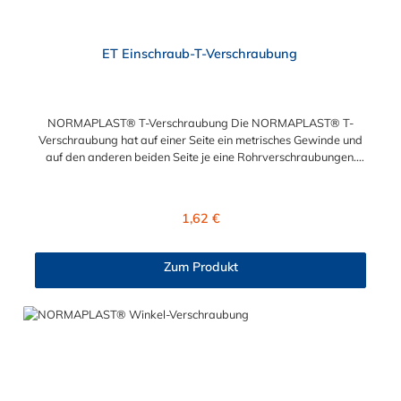
ET Einschraub-T-Verschraubung
NORMAPLAST® T-Verschraubung Die NORMAPLAST® T-
Verschraubung hat auf einer Seite ein metrisches Gewinde und
auf den anderen beiden Seite je eine Rohrverschraubungen.
Diese NORMAPLAST® T-Verschraubung wird aus schwarzem
Polyamid 6 mit 30% Glasfaser gefertigt. Der Durchmesser kann
über die Auswahl festgelegt werden.
Regulärer Preis:
1,62 €
Zum Produkt