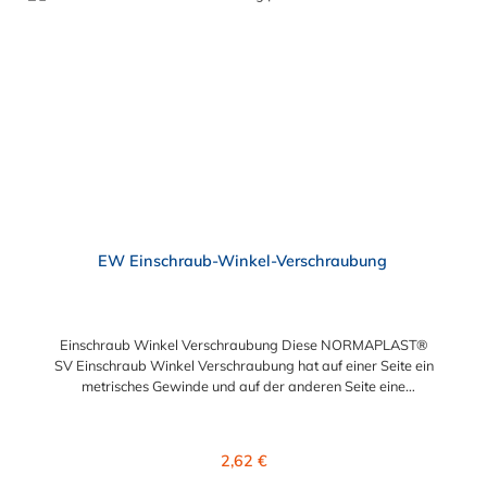
EW Einschraub-Winkel-Verschraubung
Einschraub Winkel Verschraubung Diese NORMAPLAST®
SV Einschraub Winkel Verschraubung hat auf einer Seite ein
metrisches Gewinde und auf der anderen Seite eine
Rohrverschraubung. Diese Verschraubungen werden aus
schwarzem Polyamid 6 mit 30% Glasfaser gefertigt. Für
die Einschraub Winkel Verschraubung sind verschiedene
Regulärer Preis:
2,62 €
Abmessungen verfügbar.