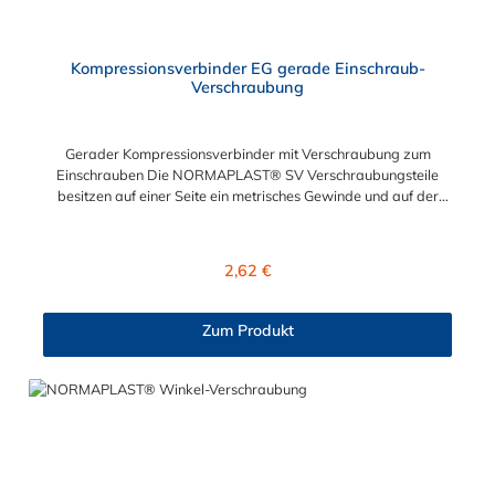
Kompressionsverbinder EG gerade Einschraub-
Verschraubung
Gerader Kompressionsverbinder mit Verschraubung zum
Einschrauben Die NORMAPLAST® SV Verschraubungsteile
besitzen auf einer Seite ein metrisches Gewinde und auf der
anderen Seite eine Rohrverschraubungen. Diese
Verschraubungen werden aus schwarzem Polyamid 6 mit 30%
Glasfaser gefertigt.
Regulärer Preis:
2,62 €
Zum Produkt