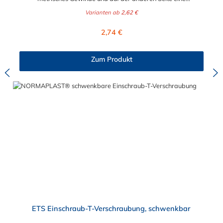
Rohrverschraubung. Diese Verschraubungen werden aus
Varianten ab
2,62 €
schwarzem Polyamid 6 mit 30% Glasfaser gefertigt. Für
die Einschraub Winkel Verschraubung sind verschiedene
Regulärer Preis:
2,74 €
Abmessungen verfügbar.
Zum Produkt
ETS Einschraub-T-Verschraubung, schwenkbar