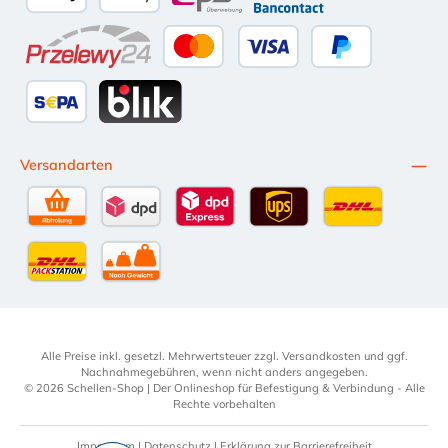
Apple Pay
Google Pay
eps
Bancontact
Przelewy24
Kredit- oder Debitkarte
Später Bezahlen
SEPA Lastschrift
BLIK
Versandarten
Selbstabholung
DPD Standardversand
DPD Expressversand - 12 Uhr
UPS Standard International
DHL Standardv
DHL-Versand an Packstation
per Spedition
Alle Preise inkl. gesetzl. Mehrwertsteuer zzgl.
Versandkosten
und ggf.
Nachnahmegebühren, wenn nicht anders angegeben.
© 2026 Schellen-Shop | Der Onlineshop für Befestigung & Verbindung - Alle
Rechte vorbehalten
Impressum
|
Datenschutz
|
Erklärung zur Barrierefreiheit