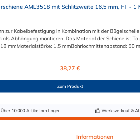
rschiene AML3518 mit Schlitzweite 16,5 mm, FT - 1 
 zur Kabelbefestigung in Kombination mit der Bügelschell
h als Abhängung montieren. Das Material der Schiene ist T
18 mmMaterialstärke: 1,5 mmBohrlochmittenabstand: 50 m
Regulärer Preis:
38,27 €
Zum Produkt
Über 10.000 Artikel am Lager
Werksverkauf & Ab
Informationen