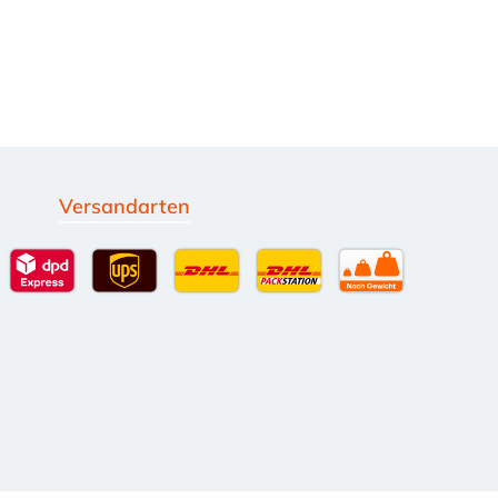
Versandarten
g
Standardversand
DPD Expressversand - 12 Uhr
UPS Standard International
DHL Standardversand
DHL-Versand an Packsta
per Spedition