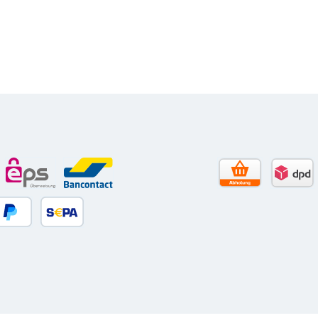
to)
le Pay
eps
Bancontact
Selbstabholun
DPD 
 Debitkarte
Später Bezahlen
SEPA Lastschrift