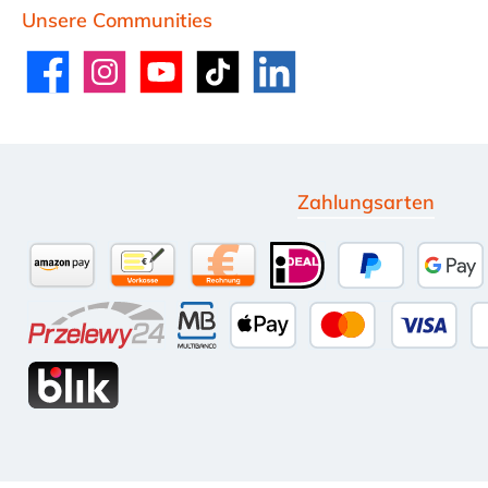
Unsere Communities
Facebook
Instagram
YouTube
TikTok
LinkedIn
Zahlungsarten
Amazon Pay
Vorkasse per Überweisung
Kauf auf Rechnung (10 Tage Net
iDEAL
PayPal
Goog
Przelewy24
Multibanco
Apple Pay
Kredit- oder
BLIK