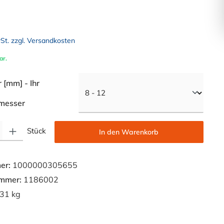
wSt. zzgl. Versandkosten
ar.
[mm] - Ihr
auswählen
messer
Gib den gewünschten Wert ein oder benutze die Schaltflächen um die Anzahl zu e
Stück
In den Warenkorb
er:
1000000305655
ummer:
1186002
31 kg