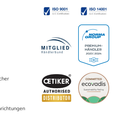
cher
inrichtungen