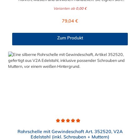
besonders zum Aufbau von Rohrlagern und
Varianten ab
0,00 €
Schweißkonstruktionen. Lieferumfang: Rohrschelle nach DIN
3567 Form A ohne Schrauben und Muttern nicht-auswählbare
Regulärer Preis:
79,04 €
Abmessungen auf Anfrage möglich!
Zum Produkt
Durchschnittliche Bewertung von 4.9 von 5 Sternen
Rohrschelle mit Gewindeschaft Art. 352520, V2A
Edelstahl (inkl. Schrauben + Muttern)