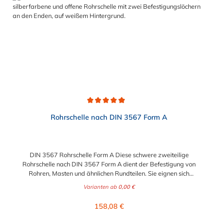
Durchschnittliche Bewertung von 4.9 von 5 Sternen
Rohrschelle nach DIN 3567 Form A
DIN 3567 Rohrschelle Form A Diese schwere zweiteilige
Rohrschelle nach DIN 3567 Form A dient der Befestigung von
Rohren, Masten und ähnlichen Rundteilen. Sie eignen sich
besonders zum Aufbau von Rohrlagern und
Varianten ab
0,00 €
Schweißkonstruktionen. Lieferumfang: Rohrschelle nach DIN
3567 Form A ohne Schrauben und Muttern nicht-auswählbare
Regulärer Preis:
158,08 €
Abmessungen auf Anfrage möglich!