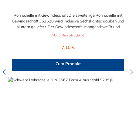
Rohrschelle mit Gewindeschaft Die zweiteilige Rohrschelle mit
Gewindeschaft 352520 wird inklusive Sechskantschrauben und
Muttern geliefert. Der Gewindeschaft ist angeschweißt und
somit sehr stabil. Die Materialabmessung der Rohrschelle
Varianten ab
7,00 €
beträgt je nach Durchmesser 20x3, 25x3 oder 40x4 mm (Breite
x Stärke). Schaftabmessung nach SchellengrößeØ 9-12 bis Ø
Regulärer Preis:
7,15 €
22-25 --> Gewindeschaft M8x80 Ø 24-27 bis Ø 48-51 --
> Gewindeschaft M10x90 Ø 49-52 bis Ø 135-140 --
> Gewindeschaft M12x80Materialabmessung (Breite x
Zum Produkt
Stärke)Ø 9-12 bis Ø 67-70: 20x3 mmbis Ø 111-114,3: 25x3
mmØ 135-140: 40x4 mmBefestigungsschrauben und Muttern:
M6