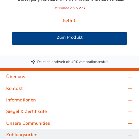
geeignet. Eine schnelle, einfache und professionelle Lösung. Die
Varianten ab
5,27 €
Befestigungsschellen bieten eine kostengünstige, aber
zuverlässige Lösung für industrielle und automotve
Regulärer Preis:
5,45 €
Anwendungen, aber auch für den Heimwerkerbedarf. Die
Rohrschelle Edelstahl mit Verstaärkung ist vielseitig einsetzbar.
Zum Produkt
Deutschlandweit ab 40€ versandkostenfrei
Über uns
Kontakt
Informationen
Siegel & Zertifikate
Unsere Communities
Zahlungsarten