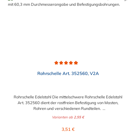
Durchschnittliche Bewertung von 4.9 von 5 Sternen
Rohrschelle Art. 352560, V2A
Rohrschelle Edelstahl Die mittelschwere Rohrschelle Edelstahl
Art. 352560 dient der rostfreien Befestigung von Masten,
Rohren und verschiedenen Rundteilen.
Lieferumfang: Rohrschelle Edelstahl Art. 352560 ohne
Varianten ab
2,55 €
Schrauben und Muttern (auf Anfrage möglich)
Regulärer Preis:
3,51 €