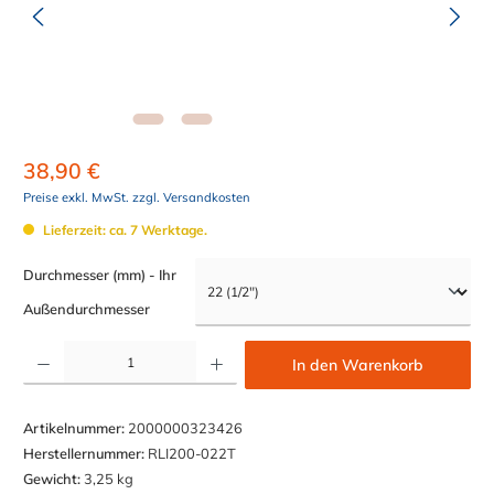
38,90 €
Preise exkl. MwSt. zzgl. Versandkosten
Lieferzeit: ca. 7 Werktage.
Durchmesser (mm) - Ihr
auswählen
Außendurchmesser
Produkt Anzahl: Gib den gewünschten Wert ein oder benutze die Schaltflächen um die Anzahl z
In den Warenkorb
Artikelnummer:
2000000323426
Herstellernummer:
RLI200-022T
Gewicht:
3,25 kg