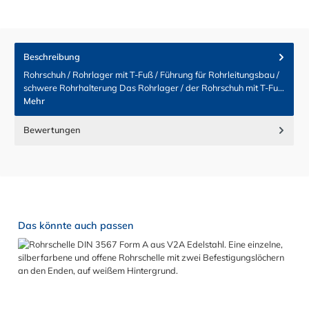
Beschreibung
Rohrschuh / Rohrlager mit T-Fuß / Führung für Rohrleitungsbau /
schwere Rohrhalterung Das Rohrlager / der Rohrschuh mit T-Fu…
Mehr
Bewertungen
Produktgalerie überspringen
Das könnte auch passen