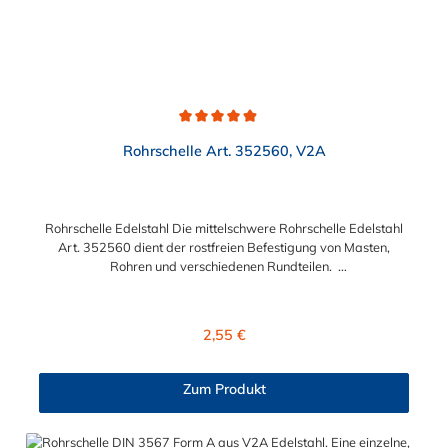
Durchschnittliche Bewertung von 4.9 von 5 Sternen
Rohrschelle Art. 352560, V2A
Rohrschelle Edelstahl Die mittelschwere Rohrschelle Edelstahl
Art. 352560 dient der rostfreien Befestigung von Masten,
Rohren und verschiedenen Rundteilen.
Lieferumfang: Rohrschelle Edelstahl Art. 352560 ohne
Schrauben und Muttern (auf Anfrage möglich)
Regulärer Preis:
2,55 €
Zum Produkt