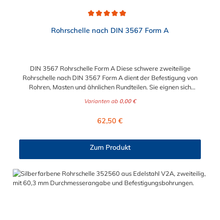
Durchschnittliche Bewertung von 4.9 von 5 Sternen
Rohrschelle nach DIN 3567 Form A
DIN 3567 Rohrschelle Form A Diese schwere zweiteilige
Rohrschelle nach DIN 3567 Form A dient der Befestigung von
Rohren, Masten und ähnlichen Rundteilen. Sie eignen sich
besonders zum Aufbau von Rohrlagern und
Varianten ab
0,00 €
Schweißkonstruktionen. Lieferumfang: Rohrschelle nach DIN
3567 Form A ohne Schrauben und Muttern nicht-auswählbare
Regulärer Preis:
62,50 €
Abmessungen auf Anfrage möglich!
Zum Produkt