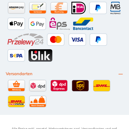
Amazon Pay
Vorkasse per Überweisung
Kauf auf Rechnung (10 Tage Netto)
iDEAL
PayPal
Multiba
Apple Pay
Google Pay
eps
Bancontact
Przelewy24
Kredit- oder Debitkarte
Später Bezahlen
SEPA Lastschrift
BLIK
Versandarten
Selbstabholung
DPD Standardversand
DPD Expressversand - 12 Uhr
UPS Standard International
DHL Standardv
DHL-Versand an Packstation
per Spedition
Alle Preise exkl. gesetzl. Mehrwertsteuer zzgl.
Versandkosten
und ggf.