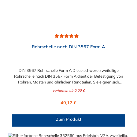
Durchschnittliche Bewertung von 4.9 von 5 Sternen
Rohrschelle nach DIN 3567 Form A
DIN 3567 Rohrschelle Form A Diese schwere zweiteilige
Rohrschelle nach DIN 3567 Form A dient der Befestigung von
Rohren, Masten und ähnlichen Rundteilen. Sie eignen sich
besonders zum Aufbau von Rohrlagern und
Varianten ab
0,00 €
Schweißkonstruktionen. Lieferumfang: Rohrschelle nach DIN
3567 Form A ohne Schrauben und Muttern nicht-auswählbare
Regulärer Preis:
40,12 €
Abmessungen auf Anfrage möglich!
Zum Produkt