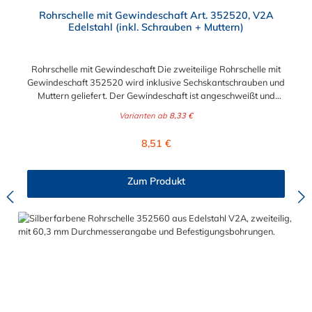
Durchschnittliche Bewertung von 4.9 von 5 Sternen
Rohrschelle mit Gewindeschaft Art. 352520, V2A
Edelstahl (inkl. Schrauben + Muttern)
Rohrschelle mit Gewindeschaft Die zweiteilige Rohrschelle mit
Gewindeschaft 352520 wird inklusive Sechskantschrauben und
Muttern geliefert. Der Gewindeschaft ist angeschweißt und
somit sehr stabil. Die Materialabmessung der Rohrschelle
Varianten ab
8,33 €
beträgt je nach Durchmesser 20x3, 25x3 oder 40x4 mm (Breite
x Stärke). Schaftabmessung nach SchellengrößeØ 9-12 bis Ø
Regulärer Preis:
8,51 €
22-25 --> Gewindeschaft M8x80 Ø 24-27 bis Ø 48-51 --
> Gewindeschaft M10x90 Ø 49-52 bis Ø 135-140 --
> Gewindeschaft M12x80Materialabmessung (Breite x
Zum Produkt
Stärke)Ø 9-12 bis Ø 67-70: 20x3 mmbis Ø 111-114,3: 25x3
mmØ 135-140: 40x4 mmBefestigungsschrauben und Muttern:
M6