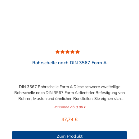
Durchschnittliche Bewertung von 4.9 von 5 Sternen
Rohrschelle nach DIN 3567 Form A
DIN 3567 Rohrschelle Form A Diese schwere zweiteilige
Rohrschelle nach DIN 3567 Form A dient der Befestigung von
Rohren, Masten und ähnlichen Rundteilen. Sie eignen sich
besonders zum Aufbau von Rohrlagern und
Varianten ab
0,00 €
Schweißkonstruktionen. Lieferumfang: Rohrschelle nach DIN
3567 Form A ohne Schrauben und Muttern nicht-auswählbare
Regulärer Preis:
47,74 €
Abmessungen auf Anfrage möglich!
Zum Produkt