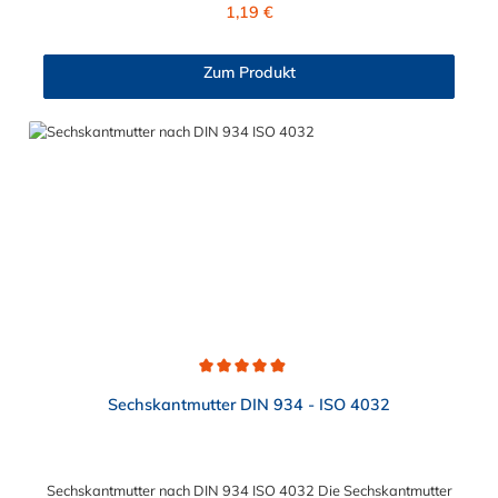
Regulärer Preis:
1,19 €
Ringschrauben mit dem nächstgrößeren Gewindedurchmesser
verwendet werden. Bei Anwendung mit mehrsträngigen
Anschlagmitteln sind die Regeln z. B. nach DIN EN 818-4 zu
Zum Produkt
beachten. Bei Durchgangslöchern sollte von der Gegenseite
eine Mutter (0,8 × d) vollständig und fest aufgeschraubt
werden. Bei ausreichender Gewindelänge der Schraube wird
zusätzlich die Verwendung einer Scheibe empfohlen.
Durchschnittliche Bewertung von 4.9 von 5 Sternen
Sechskantmutter DIN 934 - ISO 4032
Sechskantmutter nach DIN 934 ISO 4032 Die Sechskantmutter