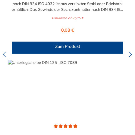
nach DIN 934 ISO 4032 ist aus verzinkten Stahl oder Edelstahl
erhältlich, Das Gewinde der Sechskantmutter nach DIN 934 ISO
4032 kann im Größenbereich zwischen M6 bis maximal M24
Varianten ab
0,05 €
ausgewählt werden. Diese Sechkantmutter ist für den
gewerblich, industriellen sowei den Hobbybereich geeignet.
Regulärer Preis:
0,08 €
Zum Produkt
Durchschnittliche Bewertung von 4.9 von 5 Sternen