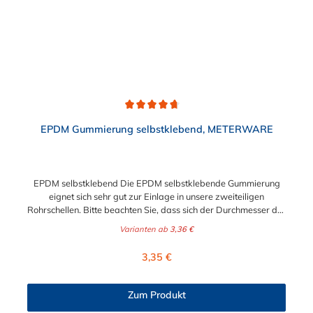
Durchschnittliche Bewertung von 4.8 von 5 Sternen
EPDM Gummierung selbstklebend, METERWARE
EPDM selbstklebend Die EPDM selbstklebende Gummierung
eignet sich sehr gut zur Einlage in unsere zweiteiligen
Rohrschellen. Bitte beachten Sie, dass sich der Durchmesser der
Schelle durch die EPDM selbstklebende Gummierung
Varianten ab
3,36 €
verkleinert.
Regulärer Preis:
3,35 €
Zum Produkt