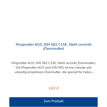
Ringmutter M10, DIN 582 C15E, Stahl verzinkt
(Ösenmutter)
Ringmutter M10, DIN 582 C15E, Stahl verzinkt (Ösenmutter)
Die Ringmutter M10 nach DIN 582 ist eine robuste und
vielseitig einsetzbare Ösenmutter, die speziell für Hebe-,
Sicherungs- und Befestigungsanwendungen entwickelt wurde.
Hergestellt aus hochwertigem C15E Stahl und verzinkt für
verbesserten Korrosionsschutz, ist sie ideal für den industriellen
Regulärer Preis:
1,62 €
sowie privaten Einsatz geeignet. Produktmerkmale: Norm:
Entspricht DIN 582 für standardisierte Hebe- und
Befestigungslösungen. Material: Hochfester C15E Stahl für
Zum Produkt
hohe Belastbarkeit. Oberfläche: Verzinkt für