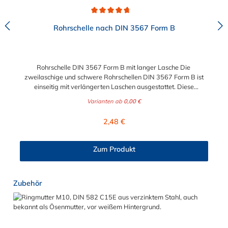
Durchschnittliche Bewertung von 4.7 von 5 Sternen
Rohrschelle nach DIN 3567 Form B
Rohrschelle DIN 3567 Form B mit langer Lasche Die
zweilaschige und schwere Rohrschellen DIN 3567 Form B ist
einseitig mit verlängerten Laschen ausgestattet. Diese
Rohrschellen nach DIN 3567 sind für die Befestigung von
Varianten ab
0,00 €
verschiedenen Rohren, Masten und diversen Rundteilen. Die
Rohrschelle nach DIN 3567 eignet sich besonders gut zum
Regulärer Preis:
2,48 €
Aufbau von Rohrlagern oder Schweißkonstruktionen.
Lieferumfang: Rohrschelle DIN 3567 in Form B ohne Schrauben
und Muttern Nicht-auswählbare Abmessungen auf Anfrage
Zum Produkt
möglich!
Produktgalerie überspringen
Zubehör