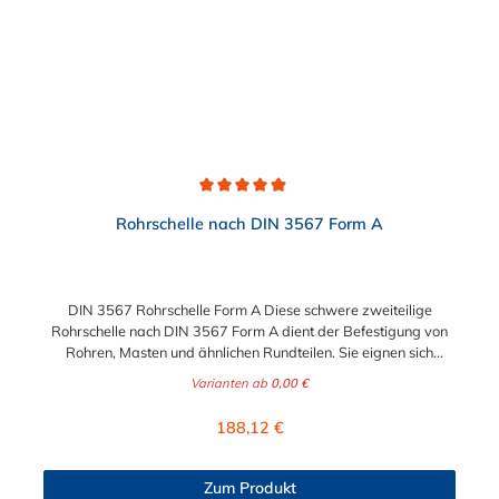
Durchschnittliche Bewertung von 4.9 von 5 Sternen
Rohrschelle nach DIN 3567 Form A
DIN 3567 Rohrschelle Form A Diese schwere zweiteilige
Rohrschelle nach DIN 3567 Form A dient der Befestigung von
Rohren, Masten und ähnlichen Rundteilen. Sie eignen sich
besonders zum Aufbau von Rohrlagern und
Varianten ab
0,00 €
Schweißkonstruktionen. Lieferumfang: Rohrschelle nach DIN
3567 Form A ohne Schrauben und Muttern nicht-auswählbare
Regulärer Preis:
188,12 €
Abmessungen auf Anfrage möglich!
Zum Produkt