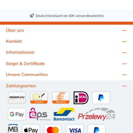
Deutschlandweit ab 40€ versandkostenfrei
Über uns
Kontakt
Informationen
Siegel & Zertifikate
Unsere Communities
Zahlungsarten
Amazon Pay
Vorkasse per Überweisung
Kauf auf Rechnung (10 Tage Netto)
iDEAL
PayPal
Google Pay
eps
Bancontact
Przelewy24