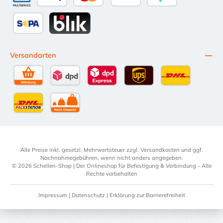
Multibanco
Apple Pay
Kredit- oder Debitkarte
Später Bezahlen
SEPA Lastschrift
BLIK
Versandarten
Selbstabholung
DPD Standardversand
DPD Expressversand - 12 Uhr
UPS Standard International
DHL Standardv
DHL-Versand an Packstation
per Spedition
Alle Preise inkl. gesetzl. Mehrwertsteuer zzgl.
Versandkosten
und ggf.
Nachnahmegebühren, wenn nicht anders angegeben.
© 2026 Schellen-Shop | Der Onlineshop für Befestigung & Verbindung - Alle
Rechte vorbehalten
Impressum
|
Datenschutz
|
Erklärung zur Barrierefreiheit