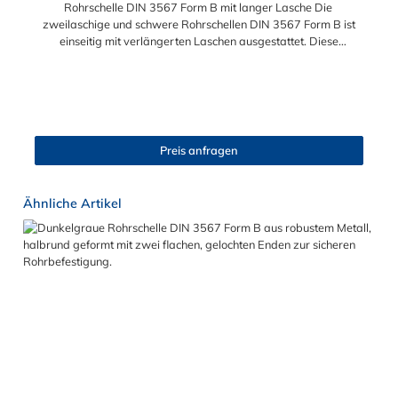
Rohrschelle DIN 3567 Form B mit langer Lasche Die
zweilaschige und schwere Rohrschellen DIN 3567 Form B ist
einseitig mit verlängerten Laschen ausgestattet. Diese
Rohrschellen nach DIN 3567 sind für die Befestigung von
verschiedenen Rohren, Masten und diversen Rundteilen. Die
Rohrschelle nach DIN 3567 eignet sich besonders gut zum
Aufbau von Rohrlagern oder Schweißkonstruktionen.
Lieferumfang: Rohrschelle DIN 3567 in Form B ohne Schrauben
und Muttern Nicht-auswählbare Abmessungen auf Anfrage
Preis anfragen
möglich!
Produktgalerie überspringen
Ähnliche Artikel