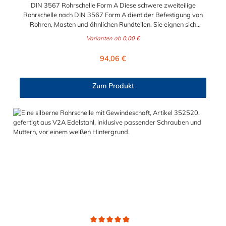
DIN 3567 Rohrschelle Form A Diese schwere zweiteilige
Rohrschelle nach DIN 3567 Form A dient der Befestigung von
Rohren, Masten und ähnlichen Rundteilen. Sie eignen sich
besonders zum Aufbau von Rohrlagern und
Varianten ab
0,00 €
Schweißkonstruktionen. Lieferumfang: Rohrschelle nach DIN
3567 Form A ohne Schrauben und Muttern nicht-auswählbare
Regulärer Preis:
94,06 €
Abmessungen auf Anfrage möglich!
Zum Produkt