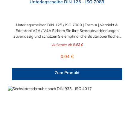
Unterlegscheibe DIN 125 - ISO 7089
Unterlegscheiben DIN 125 / ISO 7089 | Form A | Verzinkt &
Edelstahl V2A / V4A Sichern Sie Ihre Schraubverbindungen
zuverlässig und schützen Sie empfindliche Bauteiloberflächen
vor Beschädigungen. Die klassischen Unterlegscheiben nach
Varianten ab
0,02 €
DIN 125 (entspricht ISO 7089) sind unverzichtbare
Basiselemente für nahezu jede professionelle Befestigung. Sie
Regulärer Preis:
0,04 €
verteilen die Krafteinwirkung des Schraubenkopfes oder der
Mutter großflächig und verhindern ein Einsinken in weicheres
Material. Ideal für anspruchsvolle B2B-Projekte in Industrie,
Zum Produkt
Handwerk und Maschinenbau sowie für dauerhafte B2C-
Konstruktionen im Heim- und Gartenbereich. Drei Werkstoffe
für jeden Einsatzbereich Damit Sie für jede
Umgebungsbedingung und Beanspruchung optimal gerüstet
sind, erhalten Sie diese bewährten U-Scheiben in drei
hochwertigen Materialausführungen: Stahl galvanisch verzinkt
(8.8): Bietet einen soliden Korrosionsschutz und hohe
mechanische Festigkeit. Eignet sich hervorragend für den
geschützten Innenbereich und den regulären Maschinen- und
Holzbau. V2A Edelstahl (1.4301): Die rostfreie Standardlösung.
Bietet eine exzellente Beständigkeit gegen Nässe und