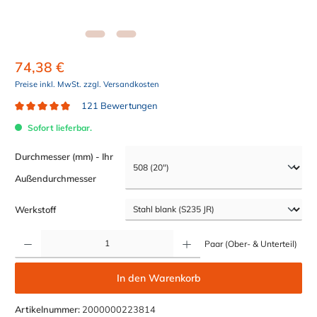
74,38 €
Preise inkl. MwSt. zzgl. Versandkosten
121 Bewertungen
Durchschnittliche Bewertung von 4.9 von 5 Sternen
Sofort lieferbar.
Durchmesser (mm) - Ihr
auswählen
Außendurchmesser
auswählen
Werkstoff
Produkt Anzahl: Gib den gewünschten Wert ein oder benutze die Schaltflächen um die Anzahl z
Paar (Ober- & Unterteil)
In den Warenkorb
Artikelnummer:
2000000223814