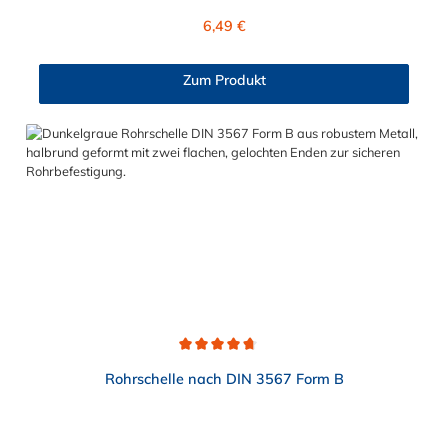
zuverlässige Lösung für industrielle und automotve
Regulärer Preis:
6,49 €
Anwendungen, aber auch für den Heimwerkerbedarf. Die
Rohrschelle Edelstahl mit Verstaärkung ist vielseitig einsetzbar.
Zum Produkt
Durchschnittliche Bewertung von 4.7 von 5 Sternen
Rohrschelle nach DIN 3567 Form B