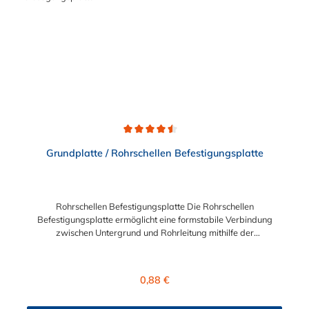
Durchschnittliche Bewertung von 4.5 von 5 Sternen
Grundplatte / Rohrschellen Befestigungsplatte
Rohrschellen Befestigungsplatte Die Rohrschellen
Befestigungsplatte ermöglicht eine formstabile Verbindung
zwischen Untergrund und Rohrleitung mithilfe der
entsprechenden Rohrschellen. Die Grundplatte
und Rohrschellen Befestigungsplatte kann direkt an den
Untergrund oder indirekt auf einem Schienensysteme montiert
Regulärer Preis:
0,88 €
werden. Die aufgeschweißten Gewindemuffen in verschiedenen
Größen (M8, M8/M10, M10, M12, M16) bieten für verschiedene