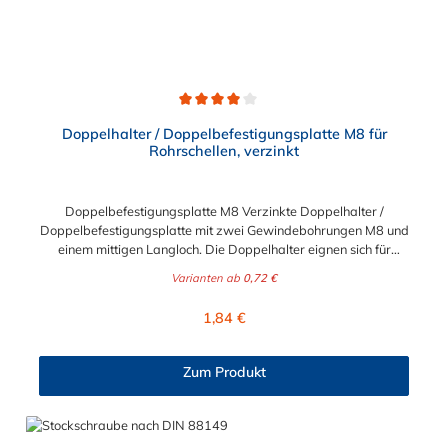
Durchschnittliche Bewertung von 4 von 5 Sternen
Doppelhalter / Doppelbefestigungsplatte M8 für
Rohrschellen, verzinkt
Doppelbefestigungsplatte M8 Verzinkte Doppelhalter /
Doppelbefestigungsplatte mit zwei Gewindebohrungen M8 und
einem mittigen Langloch. Die Doppelhalter eignen sich für
parallele Montage von Rohrschellen an der Decke oder Wand.
Varianten ab
0,72 €
Der Gewindeabstand ist zwischen 55mm, 85mm und 160mm
auswählbar. Materialabmessungen der Befestigungsplatte M8:
Regulärer Preis:
1,84 €
Abstand 55 mm: 75 x 20 x 4 mm Abstand 85 mm: 105 x 20 x 4
mm Abstand 105 mm: 125 x 20 x 4 mm Abstand 160 mm: 180
x 20 x 4 mm
Zum Produkt