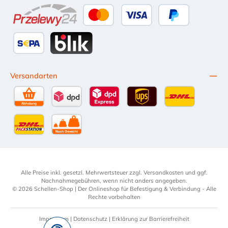
Apple Pay
Google Pay
eps
Bancontact
Przelewy24
Kredit- oder Debitkarte
Später Bezahlen
SEPA Lastschrift
BLIK
Versandarten
Selbstabholung
DPD Standardversand
DPD Expressversand - 12 Uhr
UPS Standard International
DHL Standardv
DHL-Versand an Packstation
per Spedition
Alle Preise inkl. gesetzl. Mehrwertsteuer zzgl.
Versandkosten
und ggf.
Nachnahmegebühren, wenn nicht anders angegeben.
© 2026 Schellen-Shop | Der Onlineshop für Befestigung & Verbindung - Alle
Rechte vorbehalten
Impressum
|
Datenschutz
|
Erklärung zur Barrierefreiheit