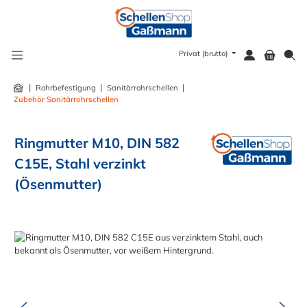
alt springen
Privat (brutto)
|
|
|
Rohrbefestigung
Sanitärrohrschellen
Zubehör Sanitärrohrschellen
Ringmutter M10, DIN 582
C15E, Stahl verzinkt
(Ösenmutter)
Bildergalerie überspringen