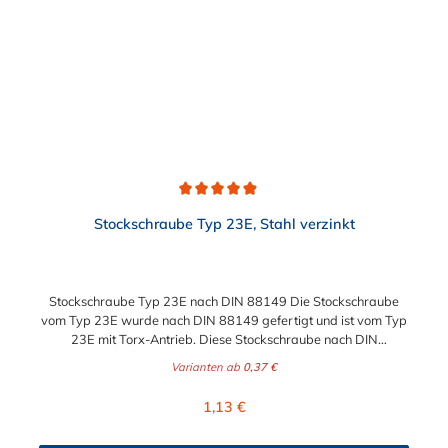
Durchschnittliche Bewertung von 4.9 von 5 Sternen
Stockschraube Typ 23E, Stahl verzinkt
Stockschraube Typ 23E nach DIN 88149 Die Stockschraube
vom Typ 23E wurde nach DIN 88149 gefertigt und ist vom Typ
23E mit Torx-Antrieb. Diese Stockschraube nach DIN
88149 eignet sich zur Rohrbefestigung in Kombination mit
Varianten ab
0,37 €
unseren Sanitärrohrschellen.
Regulärer Preis:
1,13 €