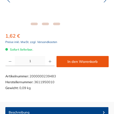
1,62 €
Preise inkl. MwSt. zzgl. Versandkosten
Sofort lieferbar.
Produkt Anzahl: Gib den gewünschten Wert ein oder benutze die Schaltflächen um die Anzahl z
In den Warenkorb
Artikelnummer:
2000000239483
Herstellernummer:
3611950010
Gewicht:
0,09 kg
Beschreibung