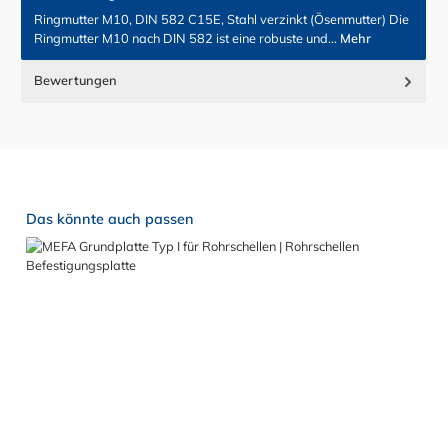
Ringmutter M10, DIN 582 C15E, Stahl verzinkt (Ösenmutter) Die
Ringmutter M10 nach DIN 582 ist eine robuste und…
Mehr
Bewertungen
Produktgalerie überspringen
Das könnte auch passen