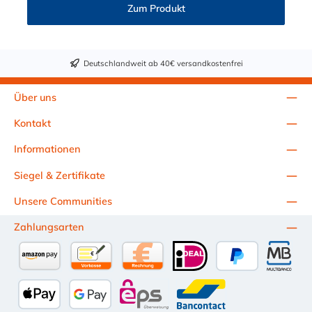
Lasten die passende Anschlussnennweite. Die Ausführung mit
Zum Produkt
galvanischer Verzinkung ist für Installationen in Gebäuden
geeignet, die Versionen aus Edelstahl für die Installation im
Freien und in hochkorrosiver Umgebung.
Deutschlandweit ab 40€ versandkostenfrei
Über uns
Kontakt
Informationen
Siegel & Zertifikate
Unsere Communities
Zahlungsarten
Amazon Pay
Vorkasse per Überweisung
Kauf auf Rechnung (10 Tage Netto)
iDEAL
PayPal
Multiba