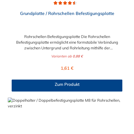
Durchschnittliche Bewertung von 4.5 von 5 Sternen
Grundplatte / Rohrschellen Befestigungsplatte
Rohrschellen Befestigungsplatte Die Rohrschellen
Befestigungsplatte ermöglicht eine formstabile Verbindung
zwischen Untergrund und Rohrleitung mithilfe der
entsprechenden Rohrschellen. Die Grundplatte
Varianten ab
0,88 €
und Rohrschellen Befestigungsplatte kann direkt an den
Untergrund oder indirekt auf einem Schienensysteme montiert
Regulärer Preis:
1,61 €
werden. Die aufgeschweißten Gewindemuffen in verschiedenen
Größen (M8, M8/M10, M10, M12, M16) bieten für verschiedene
Lasten die passende Anschlussnennweite. Die Ausführung mit
Zum Produkt
galvanischer Verzinkung ist für Installationen in Gebäuden
geeignet, die Versionen aus Edelstahl für die Installation im
Freien und in hochkorrosiver Umgebung.