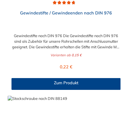
Durchschnittliche Bewertung von 4.8 von 5 Sternen
Gewindestifte / Gewindeenden nach DIN 976
Gewindestifte nach DIN 976 Die Gewindestifte nach DIN 976
sind als Zubehör für unsere Rohrschellen mit Anschlussmutter
geeignet. Die Gewindestifte erhalten die Stifte mit Gewinde M8,
M10 oder M12. Beim Werkstoff können Sie wählen zwischen
Varianten ab
0,15 €
Stahl verzinkt oder Edelstahl V2A.
Regulärer Preis:
0,22 €
Zum Produkt