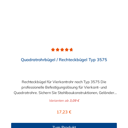
Durchschnittliche Bewertung von 4.8 von 5 Sternen
Quadratrohrbügel / Rechteckbügel Typ 3575
Rechteckbügel für Vierkantrohr nach Typ 3575 Die
professionelle Befestigungslösung für Vierkant- und
Quadratrohre. Sichern Sie Stahlbaukonstruktionen, Geländer
oder Rohrleitungssysteme zuverlässig mit unseren
Varianten ab
3,09 €
Quadratrohrbügeln (Rechteckbügeln). Diese speziell geformten
Bügelschrauben sind perfekt auf die Geometrie von
Regulärer Preis:
17,23 €
Quadratrohren abgestimmt und bieten im Gegensatz zu runden
Bügeln eine vollflächige, formschlüssige Auflage für maximalen
Halt. Technische Präzision und Variantenvielfalt Unsere
Zum Produkt