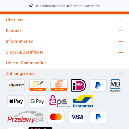
Deutschlandweit ab 40€ versandkostenfrei
Über uns
Kontakt
Informationen
Siegel & Zertifikate
Unsere Communities
Zahlungsarten
Amazon Pay
Vorkasse per Überweisung
Kauf auf Rechnung (10 Tage Netto)
iDEAL
PayPal
Multiba
Apple Pay
Google Pay
eps
Bancontact
Przelewy24
Kredit- oder Debitkarte
Später Bezahlen