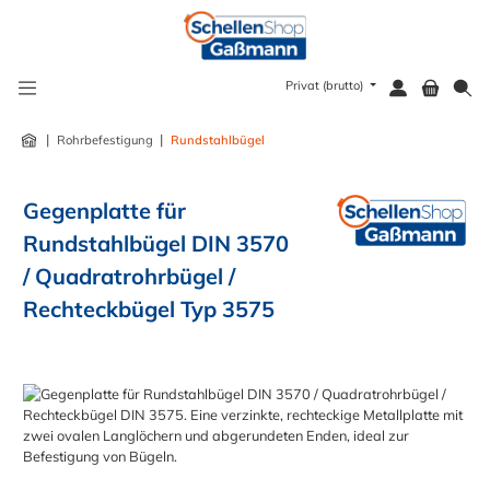
alt springen
Privat (brutto)
|
|
Rohrbefestigung
Rundstahlbügel
Gegenplatte für
Rundstahlbügel DIN 3570
/ Quadratrohrbügel /
Rechteckbügel Typ 3575
Bildergalerie überspringen