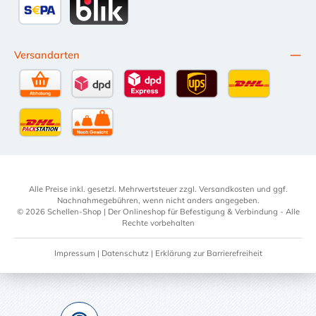
SEPA Lastschrift
BLIK
Versandarten
Selbstabholung
DPD Standardversand
DPD Expressversand - 12 Uhr
UPS Standard International
DHL Standardv
DHL-Versand an Packstation
per Spedition
Alle Preise inkl. gesetzl. Mehrwertsteuer zzgl.
Versandkosten
und ggf.
Nachnahmegebühren, wenn nicht anders angegeben.
© 2026 Schellen-Shop | Der Onlineshop für Befestigung & Verbindung - Alle
Rechte vorbehalten
Impressum
|
Datenschutz
|
Erklärung zur Barrierefreiheit