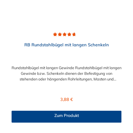
Durchschnittliche Bewertung von 4.7 von 5 Sternen
RB Rundstahlbügel mit langen Schenkeln
Rundstahlbügel mit langen Gewinde Rundstahlbügel mit langen
Gewinde bzw. Schenkeln dienen der Befestigung von
stehenden oder hängenden Rohrleitungen, Masten und
ähnlichen Rundteilen sowie der einfachen Befestigung von
Rohrschlitten an Stahlprofilunterkonstruktionen, wie z.B.
Rohrbrücken. Lieferumfang: Rundstahlbügel werden ohne
Regulärer Preis:
3,88 €
Schale und Mutter geliefert.
Zum Produkt