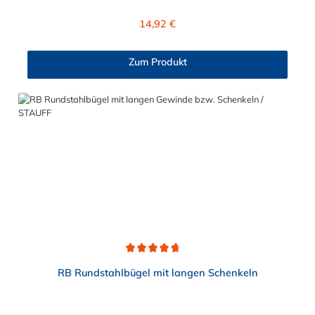
Rohrschlitten an Stahlprofilunterkonstruktionen, wie z.B.
(h) 32 mm DN 30 M10x30 50 mm 42 mm DN 40 M10x30 60
Rohrbrücken. Lieferumfang: Rundstahlbügel werden ohne
Regulärer Preis:
14,92 €
mm 52 mm DN 50 M10 70 mm 62 mm DN 60 M10x30 85 mm
Schale und Mutter geliefert.
72 mm DN 70 M10x30 95 mm 82 mm DN 80 M12x30 105
mm 92 mm DN 90 M12x30 115 mm 102 mm DN 100 M12x30
Zum Produkt
125 mm 122 mm DN 120 M12x30 145 mm 142 mm DN 140
M16x45 175 mm 162 mm DN 160 M16x45 195 mm 182 mm
DN 180 M16x45 215 mm 202 mm DN 200 M16x45 235 mm
Hinweis: Muttern und Unterlegscheiben sind separat erhältlich.
Wählen Sie jetzt oben die benötigte Größe aus und bestellen Sie
Ihre Quadratrohrbügel direkt im Schellen-Shop!
Durchschnittliche Bewertung von 4.7 von 5 Sternen
RB Rundstahlbügel mit langen Schenkeln