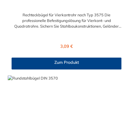
Rechteckbügel für Vierkantrohr nach Typ 3575 Die
professionelle Befestigungslösung für Vierkant- und
Quadratrohre. Sichern Sie Stahlbaukonstruktionen, Geländer
oder Rohrleitungssysteme zuverlässig mit unseren
Quadratrohrbügeln (Rechteckbügeln). Diese speziell geformten
Bügelschrauben sind perfekt auf die Geometrie von
Regulärer Preis:
3,09 €
Quadratrohren abgestimmt und bieten im Gegensatz zu runden
Bügeln eine vollflächige, formschlüssige Auflage für maximalen
Halt. Technische Präzision und Variantenvielfalt Unsere
Zum Produkt
Rechteckbügel decken ein breites Spektrum an Nennweiten ab
und sind für schwere Belastungen ausgelegt. Basierend auf den
technischen Daten bieten wir Ihnen folgende Ausführungen an:
Breiter Anwendungsbereich: Verfügbar für lichte Weiten
(Innenmaß) von 32 mm bis 202 mm. Massive Gewinde: Je nach
Größe sind die Bügel mit robusten metrischen Gewinden
ausgestattet: M10 x 30 mm: Für Nennweiten DN30, DN40,
DN50 und DN 60 (Lichte Weite 32 mm, 42 mm, 52 mm und 62
mm). M12 x 30 mm: Für Nennweiten DN70, DN80, DN90,
DN100 und DN 120 (Lichte Weite 72 mm, 82 mm, 92 mm, 102
mm und 122 mm). M16 x 45 mm: Für Nennweiten DN140, DN
160, DN180 und DN200 (Lichte Weite 142 mm, 162 mm, 182