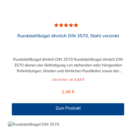
Durchschnittliche Bewertung von 5 von 5 Sternen
Rundstahlbügel ähnlich DIN 3570, Stahl verzinkt
Rundstahlbügel ähnlich DIN 3570 Rundstahlbügel ähnlich DIN
3570 dienen der Befestigung von stehenden oder hängenden
Rohrleitungen, Masten und ähnlichen Rundteilen sowie der
einfachen Befestigung von Rohrschlitten an
Varianten ab
0,43 €
Stahlprofilunterkonstruktionen, wie z.B. Rohrbrücken.
Lieferumfang: Rundstahlbügel werden ohne Schale und Mutter
Regulärer Preis:
1,46 €
geliefert.
Zum Produkt