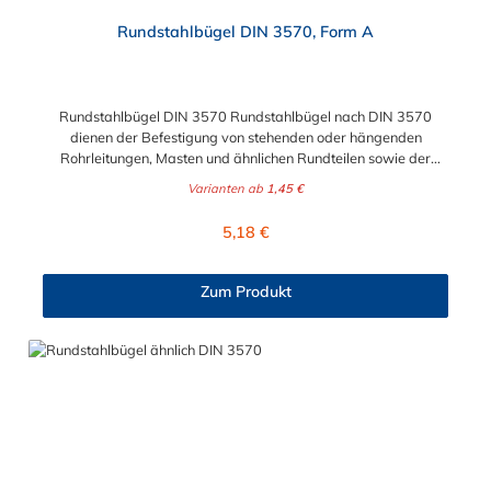
Durchschnittliche Bewertung von 4.8 von 5 Sternen
Rundstahlbügel DIN 3570, Form A
Rundstahlbügel DIN 3570 Rundstahlbügel nach DIN 3570
dienen der Befestigung von stehenden oder hängenden
Rohrleitungen, Masten und ähnlichen Rundteilen sowie der
einfachen Befestigung von Rohrschlitten an
Varianten ab
1,45 €
Stahlprofilunterkonstruktionen, wie z.B. Rohrbrücken.
Lieferumfang: Rundstahlbügel werden ohne Schale und Mutter
Regulärer Preis:
5,18 €
geliefert. Bitte beachten: Die Rundstahlbügel in Edelstahl
A2/A4 werden "schmierblank" geliefert, d.h. nicht gewaschen
oder gebeizt.
Zum Produkt