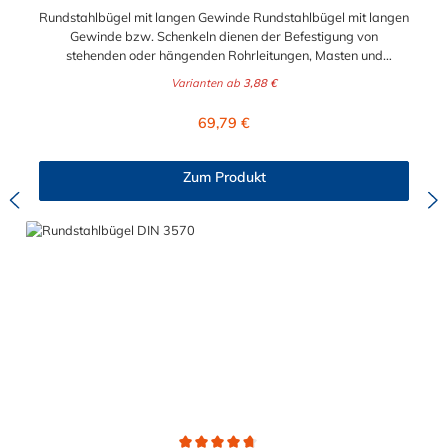
Rundstahlbügel mit langen Gewinde Rundstahlbügel mit langen
Gewinde bzw. Schenkeln dienen der Befestigung von
stehenden oder hängenden Rohrleitungen, Masten und
ähnlichen Rundteilen sowie der einfachen Befestigung von
Varianten ab
3,88 €
Rohrschlitten an Stahlprofilunterkonstruktionen, wie z.B.
Rohrbrücken. Lieferumfang: Rundstahlbügel werden ohne
Regulärer Preis:
69,79 €
Schale und Mutter geliefert.
Zum Produkt