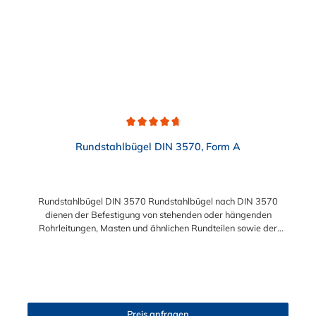
Durchschnittliche Bewertung von 4.8 von 5 Sternen
Rundstahlbügel DIN 3570, Form A
Rundstahlbügel DIN 3570 Rundstahlbügel nach DIN 3570
dienen der Befestigung von stehenden oder hängenden
Rohrleitungen, Masten und ähnlichen Rundteilen sowie der
einfachen Befestigung von Rohrschlitten an
Stahlprofilunterkonstruktionen, wie z.B. Rohrbrücken.
Lieferumfang: Rundstahlbügel werden ohne Schale und Mutter
geliefert. Bitte beachten: Die Rundstahlbügel in Edelstahl
A2/A4 werden "schmierblank" geliefert, d.h. nicht gewaschen
oder gebeizt.
Preis anfragen