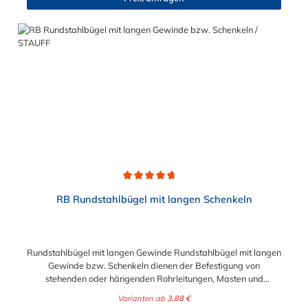
Durchschnittliche Bewertung von 4.7 von 5 Sternen
RB Rundstahlbügel mit langen Schenkeln
Rundstahlbügel mit langen Gewinde Rundstahlbügel mit langen
Gewinde bzw. Schenkeln dienen der Befestigung von
stehenden oder hängenden Rohrleitungen, Masten und
ähnlichen Rundteilen sowie der einfachen Befestigung von
Varianten ab
3,88 €
Rohrschlitten an Stahlprofilunterkonstruktionen, wie z.B.