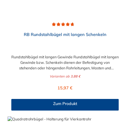
Durchschnittliche Bewertung von 4.7 von 5 Sternen
RB Rundstahlbügel mit langen Schenkeln
Rundstahlbügel mit langen Gewinde Rundstahlbügel mit langen
Gewinde bzw. Schenkeln dienen der Befestigung von
stehenden oder hängenden Rohrleitungen, Masten und
ähnlichen Rundteilen sowie der einfachen Befestigung von
Varianten ab
3,88 €
Rohrschlitten an Stahlprofilunterkonstruktionen, wie z.B.
Rohrbrücken. Lieferumfang: Rundstahlbügel werden ohne
Regulärer Preis:
15,97 €
Schale und Mutter geliefert.
Zum Produkt