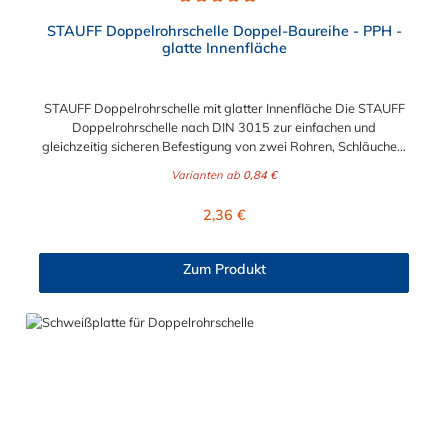
Durchschnittliche Bewertung von 5 von 5 Sternen
STAUFF Doppelrohrschelle Doppel-Baureihe - PPH -
glatte Innenfläche
STAUFF Doppelrohrschelle mit glatter Innenfläche Die STAUFF
Doppelrohrschelle nach DIN 3015 zur einfachen und
gleichzeitig sicheren Befestigung von zwei Rohren, Schläuchen,
Kabeln und anderen Bauteilen. Der Durchmesser der
Varianten ab
0,84 €
Doppelrohrschelle kann zwischen 6 mm und 43 mm in
Abstufunngen gewählt werden. Die Innenfläche der der
Regulärer Preis:
2,36 €
STAUFF Doppelrohrschelle ist glatt. Passende Schrauben für
die STAUFF Doppelrohrschelle: Baugröße Sechskantschraube
mit Deckplatte 1D M6 x 35 2D M8 x 35 3D M8 x 45 4D M8 x
Zum Produkt
50 5D M8 x 60