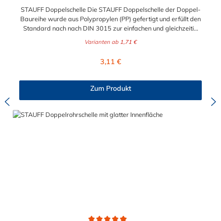
STAUFF Doppelschelle Die STAUFF Doppelschelle der Doppel-
Baureihe wurde aus Polypropylen (PP) gefertigt und erfüllt den
Standard nach nach DIN 3015 zur einfachen und gleichzeitig
sicheren Befestigung von zwei Rohren, Schläuchen, Kabeln und
Varianten ab
1,71 €
anderen Bauteilen. Der Durchmesser der Doppelschelle ist
zwischen 6 mm und 42 mm in Abstufungen wählbar. Passende
Regulärer Preis:
3,11 €
Schrauben für die Doppelschelle: Baugröße Sechskantschraube
mit Deckplatte 1D M6 x 35 2D M8 x 35 3D M8 x 45 4D M8 x
50 5D M8 x 60
Zum Produkt