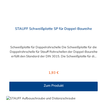
STAUFF Schweißplatte SP für Doppel-Baureihe
Schweißplatte für Doppelrohrschelle Die Schweißplatte für die
Doppelrohrschelle für Stauff Rohrschellen der Doppel-Baureihe
erfüllt den Standard der DIN 3015. Die Schweißplatte für die
Doppelrohrschelle ist aus phosphatiertem Stahl, verzinktem
Stahl, Edelstahl V2A (1.4301) oder Edelstahl V4A (1.4571)
gefertigt.
Regulärer Preis:
1,93 €
Zum Produkt