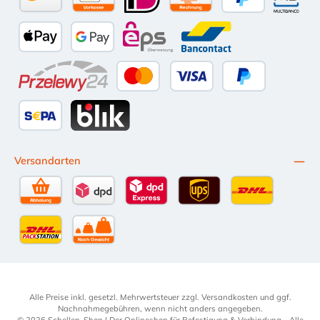
Amazon Pay
Vorkasse per Überweisung
iDEAL
Kauf auf Rechnung (10 Tage Ne
PayPal
Multiba
Apple Pay
Google Pay
eps
Bancontact
Przelewy24
Kredit- oder Debitkarte
Später Bezahlen
SEPA Lastschrift
BLIK
Versandarten
Selbstabholung
DPD Standardversand
DPD Expressversand - 12 Uhr
UPS Standard International
DHL Standardv
DHL-Versand an Packstation
per Spedition
Alle Preise inkl. gesetzl. Mehrwertsteuer zzgl.
Versandkosten
und ggf.
Nachnahmegebühren, wenn nicht anders angegeben.
© 2026 Schellen-Shop | Der Onlineshop für Befestigung & Verbindung - Alle