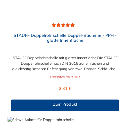
Durchschnittliche Bewertung von 5 von 5 Sternen
STAUFF Doppelrohrschelle Doppel-Baureihe - PPH -
glatte Innenfläche
STAUFF Doppelrohrschelle mit glatter Innenfläche Die STAUFF
Doppelrohrschelle nach DIN 3015 zur einfachen und
gleichzeitig sicheren Befestigung von zwei Rohren, Schläuchen,
Kabeln und anderen Bauteilen. Der Durchmesser der
Varianten ab
0,84 €
Doppelrohrschelle kann zwischen 6 mm und 43 mm in
Abstufunngen gewählt werden. Die Innenfläche der der
Regulärer Preis:
3,31 €
STAUFF Doppelrohrschelle ist glatt. Passende Schrauben für
die STAUFF Doppelrohrschelle: Baugröße Sechskantschraube
mit Deckplatte 1D M6 x 35 2D M8 x 35 3D M8 x 45 4D M8 x
Zum Produkt
50 5D M8 x 60