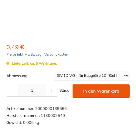
0,49 €
Preise inkl. MwSt. zzgl. Versandkosten
Lieferzeit: ca. 5 Werktage.
auswählen
Abmessung
Produkt Anzahl: Gib den gewünschten Wert ein oder benutze die Schaltflächen um die Anzahl z
Stück
In den Warenkorb
Artikelnummer:
2000000139556
Herstellernummer:
1130002540
Gewicht:
0,006 kg