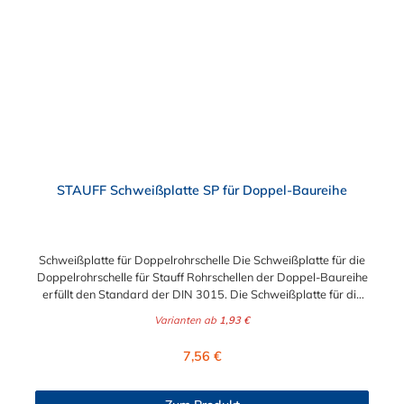
STAUFF Schweißplatte SP für Doppel-Baureihe
Schweißplatte für Doppelrohrschelle Die Schweißplatte für die
Doppelrohrschelle für Stauff Rohrschellen der Doppel-Baureihe
erfüllt den Standard der DIN 3015. Die Schweißplatte für die
Doppelrohrschelle ist aus phosphatiertem Stahl, verzinktem
Varianten ab
1,93 €
Stahl, Edelstahl V2A (1.4301) oder Edelstahl V4A (1.4571)
gefertigt.
Regulärer Preis:
7,56 €