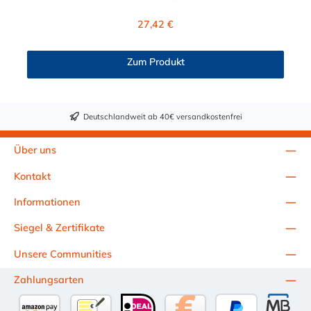
Standard-Baureihe passende Baugrößen der Doppel-Baureihe
TS 11 1, 1A, 2 1D, 2D TS 14 3, 4, 5 2D, 3D, 4D TS 30 6, 7, 8
Regulärer Preis:
27,42 €
4D, 5D Bezeichnung B1 (mm) B2 (mm) S (mm) H (mm) TS 28
x 11 28 11 2 11 TS 28 x 14 28 11 2 14 TS 28 x 30 28 11 2 30
Zum Produkt
Deutschlandweit ab 40€ versandkostenfrei
Über uns
Kontakt
Informationen
Siegel & Zertifikate
Unsere Communities
Zahlungsarten