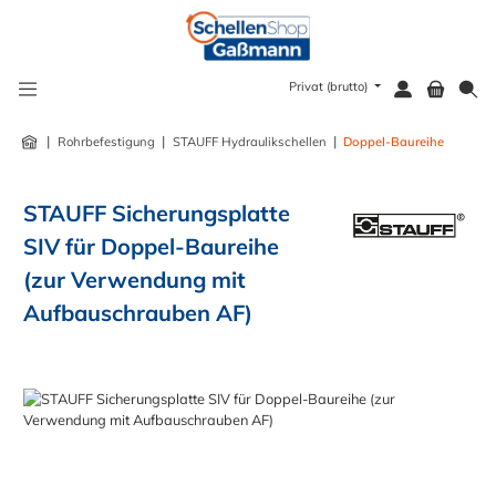
alt springen
Privat (brutto)
|
|
|
Rohrbefestigung
STAUFF Hydraulikschellen
Doppel-Baureihe
STAUFF Sicherungsplatte
SIV für Doppel-Baureihe
(zur Verwendung mit
Aufbauschrauben AF)
Bildergalerie überspringen